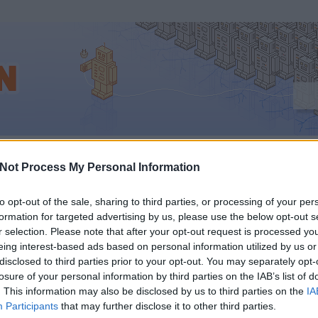
Not Process My Personal Information
a webkettes innovatőrök (+ üzleti modell) fújják, hanem so
to opt-out of the sale, sharing to third parties, or processing of your per
formation for targeted advertising by us, please use the below opt-out s
rben gyorsan és csöndben akarnak gazdagok lenni. Lásd a s
r selection. Please note that after your opt-out request is processed y
pénzpiacokat is képesek manipulálni
. Jó, az első állításunkn
eing interest-based ads based on personal information utilized by us or
disclosed to third parties prior to your opt-out. You may separately opt-
ndanánk: a YouTube piaci értékét a TechCrunch
2 milliárd
do
losure of your personal information by third parties on the IAB’s list of
 a CNet/NYT csak
1 milliárdra
. Ebből mondja meg valaki, 
. This information may also be disclosed by us to third parties on the
IA
Participants
that may further disclose it to other third parties.