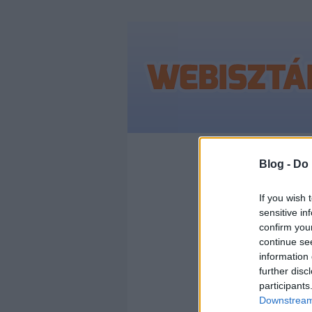
Blog -
Do 
A lufit nem 
If you wish 
sensitive in
akik a hátté
confirm you
akik még
a 
continue se
information 
ellent is mo
further disc
ugyanakkor
participants
az annyi.
Downstream 