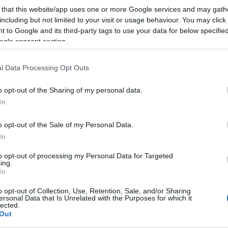
 that this website/app uses one or more Google services and may gath
 a post, oszd meg Facebookon
Twitteren
vagy Google+-on!
including but not limited to your visit or usage behaviour. You may click 
 to Google and its third-party tags to use your data for below specifi
ogle consent section.
2006.08.25. 15:06. 
l Data Processing Opt Outs
o opt-out of the Sharing of my personal data.
k:
In
zó jogszabályok
értelmében felhasználói tartalomnak minősülnek, értük a
szolgáltatás technikai
üzemeltetője semmilyen felel
tén forduljon a blog szerkesztőjéhez. Részletek a
Felhasználási feltételekben
és az
adatvédelmi tájékoztatóban
.
o opt-out of the Sale of my Personal Data.
In
to opt-out of processing my Personal Data for Targeted
k hozzászólások.
ing.
In
o opt-out of Collection, Use, Retention, Sale, and/or Sharing
ersonal Data that Is Unrelated with the Purposes for which it
lected.
Out