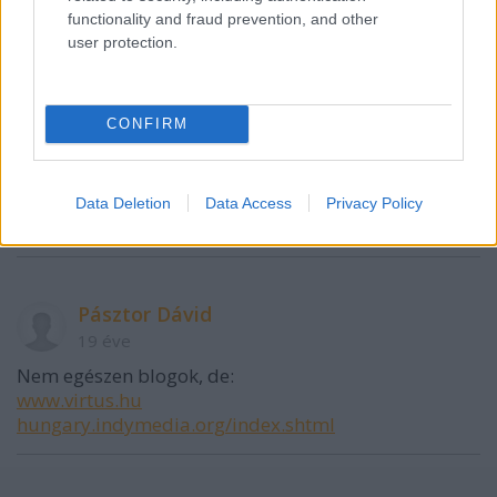
metazin.hu
?
functionality and fraud prevention, and other
user protection.
Plusz tessék használni a miner-t. :) Tudom, erre nem
könnyű keresni.
CONFIRM
dna
19 éve
Data Deletion
Data Access
Privacy Policy
basilar.net
Pásztor Dávid
19 éve
Nem egészen blogok, de:
www.virtus.hu
hungary.indymedia.org/index.shtml