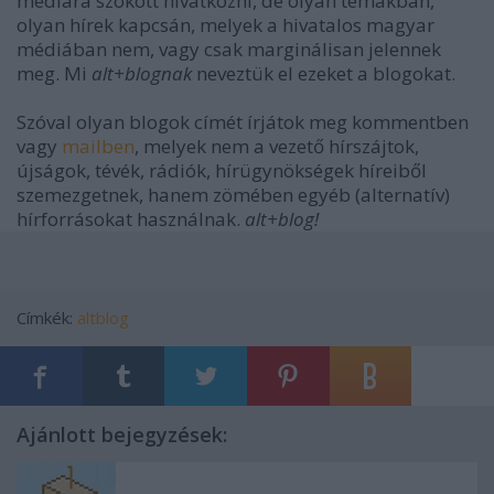
médiára szokott hivatkozni, de olyan témákban,
olyan hírek kapcsán, melyek a hivatalos magyar
médiában nem, vagy csak marginálisan jelennek
meg. Mi
alt+blognak
neveztük el ezeket a blogokat.
Szóval olyan blogok címét írjátok meg kommentben
vagy
mailben
, melyek nem a vezető hírszájtok,
újságok, tévék, rádiók, hírügynökségek híreiből
szemezgetnek, hanem zömében egyéb (alternatív)
hírforrásokat használnak.
alt+blog!
Címkék:
altblog
Ajánlott bejegyzések: