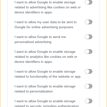
foglalkozzon, amivel jó eséllyel nem találkozol a
I want to allow Google to enable storage
magyar vezető médiumokban.
related to advertising like cookies on web or
device identifiers in apps.
(mi nem tartozik ide? ha mti-hírre, reuters-hírre, és
I want to allow my user data to be sent to
más vezető hírügynökség hírére, vezető hírszájtra,
Google for online advertising purposes.
vezető csatorna híradójára, vezető rádióadó
hírtartalmára hivatkozik a blog az esetek jelentős
I want to allow Google to send me
többségében.)
personalized advertising.
I want to allow Google to enable storage
related to analytics like cookies on web or
Benjamin
device identifiers in apps.
19 éve
kicsi, pici, fiatal de az enyem:
benjamin.blogter.hu/
I want to allow Google to enable storage
nem tudom alt-blog-e?
related to functionality of the website or app.
I want to allow Google to enable storage
related to personalization.
Bártházi András
19 éve
I want to allow Google to enable storage
related to security, including authentication