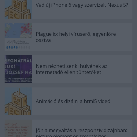
Vadiúj iPhone 6 vagy szervizelt Nexus 5?
Plague.io: helyi víruserő, egyenlőre
osztva
Nem nézheti senki hülyének az
internetadó ellen tüntetőket
Animáció és dizájn: a html5 videó
Jön a megváltás a reszponzív dizájnban:
picture element és srcset/sizes