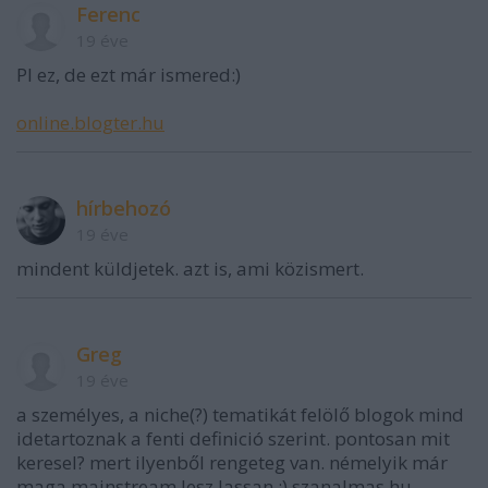
Ferenc
19 éve
Pl ez, de ezt már ismered:)
online.blogter.hu
hírbehozó
19 éve
mindent küldjetek. azt is, ami közismert.
Greg
19 éve
a személyes, a niche(?) tematikát felölő blogok mind
idetartoznak a fenti definició szerint. pontosan mit
keresel? mert ilyenből rengeteg van. némelyik már
maga mainstream lesz lassan :) szanalmas.hu,