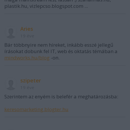
plastik.hu, vizlepcso.blogspot.com ...
Aries
19 éve
Bár többnyire nem híreket, inkább esszé jellegű
írásokat dobunk fel IT, web és oktatás témában a
mindworks.hu/blog
-on.
szipeter
19 éve
Szerintem az enyém is belefér a meghatározásba:
keresomarketing.blogter.hu