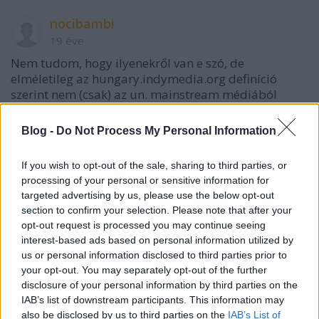
nocibambi
19 éve
Nem tudom, hogy ilyenekről van e szó, de
elméletileg az hungary.indymedia.org definíció
szerint nem (csak) az un. mainstream médiából
táplálkozik. Persze ez a szó köznapi értelemben nem
(csak) blog.
Blog -
Do Not Process My Personal Information
Szigorú értelemben vett hasonló blogok pl.:
If you wish to opt-out of the sale, sharing to third parties, or
vorosesfekete.blogspot.com/
processing of your personal or sensitive information for
rokamoka.blogspot.com/
targeted advertising by us, please use the below opt-out
section to confirm your selection. Please note that after your
És ezek baráti blogjaik...
opt-out request is processed you may continue seeing
interest-based ads based on personal information utilized by
Persze ezek is csak egy szeletét (baloldali-aktivista,
us or personal information disclosed to third parties prior to
részvételi demokratikus stb.) fedik le az 'alternatív'
your opt-out. You may separately opt-out of the further
blogoszférának. Gondolom vannak egyéb dimenziók
disclosure of your personal information by third parties on the
is.
IAB’s list of downstream participants. This information may
also be disclosed by us to third parties on the
IAB’s List of