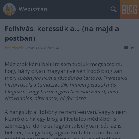
Webisztán
Felhívás: keressük a... (na majd a
postban)
hírbehozó
•
2006. november 04.
15
Még csak körülbelülre sem tudjuk megsaccolni,
hogy hány olyan magyar nyelven íródó blog van,
mely
többnyire nem a fősodorba tartozó, "hivatalos"
hírforrásokra támaszkodik, hanem például más
blogokra, vagy bármi egyéb (kevésbé ismert, nem
elsővonalas, alternatív) hírforrásra.
A hangsúly a "többnyire nem"-en van. Vagyis nem
kizáró ok, ha egy blog a hivatalos médiából is
szemezget, de ne ez legyen túlsúlyban. Sőt, az is
belefér, ha egy blog ugyan külföldi mainstream