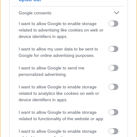
Pairg
Google consents
19 éve
I want to allow Google to enable storage
Bár nem teljesen értem, hogy ennek tulajdonképpen
related to advertising like cookies on web or
mi haszna, de szerintem a blogok többsége ide
device identifiers in apps.
tartozik.
Asszem ő még nem volt:
I want to allow my user data to be sent to
tothbenedek.hu/
Google for online advertising purposes.
(És, ha már mások is ajánlották magukat:
I want to allow Google to send me
pairg.atw.hu
personalized advertising.
)
I want to allow Google to enable storage
related to analytics like cookies on web or
device identifiers in apps.
hírbehozó
19 éve
I want to allow Google to enable storage
related to functionality of the website or app.
lehet, h a blogok többsége ide tartozik. itt az
alkalom, hogy kiderüljön.
I want to allow Google to enable storage