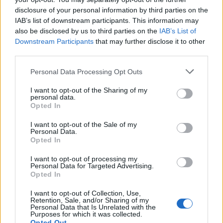
19 éve
disclosure of your personal information by third parties on the
IAB’s list of downstream participants. This information may
Ha már említetted a moziszájtot akkor:
also be disclosed by us to third parties on the
IAB’s List of
sorozatjunkie.freeblog.hu/
Downstream Participants
that may further disclose it to other
Szerintem nagyon jó kis blog a sorozatokról...
third parties.
Please note that this website/app uses one or more Google
Personal Data Processing Opt Outs
services and may gather and store information including but
norti
not limited to your visit or usage behaviour. You may click to
I want to opt-out of the Sharing of my
19 éve
personal data.
grant or deny consent to Google and its third-party tags to
Opted In
filmbuzi.freeblog.hu/
use your data for below specified purposes in below Google
consent section.
I want to opt-out of the Sale of my
Personal Data.
még film :)
Opted In
I want to opt-out of processing my
Personal Data for Targeted Advertising.
Csanad
Opted In
19 éve
I want to opt-out of Collection, Use,
Egy bevándorló mindennapjai Új Zélandon?
Retention, Sale, and/or Sharing of my
Personal Data that Is Unrelated with the
Purposes for which it was collected.
Opted Out