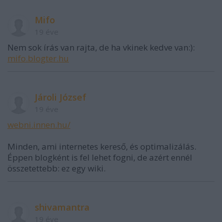
Mifo
19 éve
Nem sok írás van rajta, de ha vkinek kedve van:):
mifo.blogter.hu
Jároli József
19 éve
webni.innen.hu/
Minden, ami internetes kereső, és optimalizálás.
Éppen blogként is fel lehet fogni, de azért ennél
összetettebb: ez egy wiki.
shivamantra
19 éve