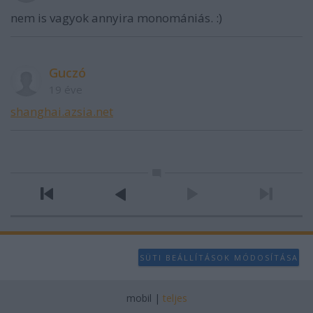
nem is vagyok annyira monomániás. :)
Guczó
19 éve
shanghai.azsia.net
SÜTI BEÁLLÍTÁSOK MÓDOSÍTÁSA
mobil
|
teljes