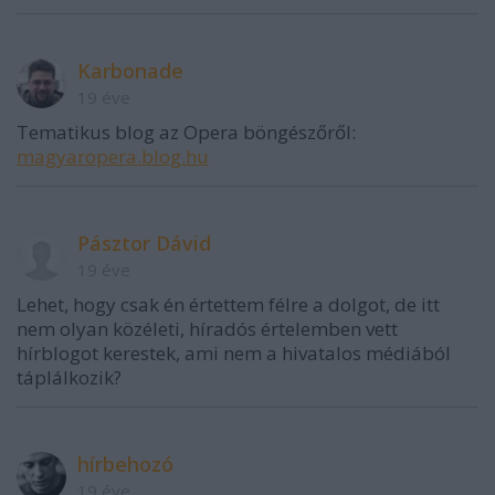
Karbonade
19 éve
Tematikus blog az Opera böngészőről:
magyaropera.blog.hu
Pásztor Dávid
19 éve
Lehet, hogy csak én értettem félre a dolgot, de itt
nem olyan közéleti, híradós értelemben vett
hírblogot kerestek, ami nem a hivatalos médiából
táplálkozik?
hírbehozó
19 éve