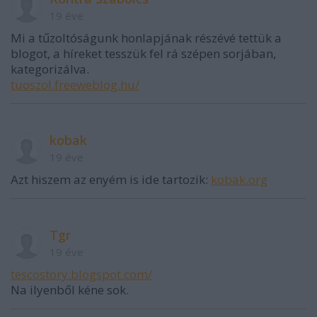
19 éve
Mi a tűzoltóságunk honlapjának részévé tettük a
blogot, a híreket tesszük fel rá szépen sorjában,
kategorizálva.
tuoszol.freeweblog.hu/
kobak
19 éve
Azt hiszem az enyém is ide tartozik:
kobak.org
Tgr
19 éve
tescostory.blogspot.com/
Na ilyenből kéne sok.