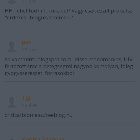
19 éve
HH: lehet tudni h. mi a cel? Vagy csak ezzel probalsz
"erdekes" blogokat keresni?
psz
19 éve
shivamantra.blogspot.com , kisse monomanias, HIV
fertozott srac a betegsegrol nagyon komolyan, foleg
gyogyszereszeti forrasokbol..
Tgr
19 éve
criticalbiomass.freeblog.hu
Kontra Szabolcs