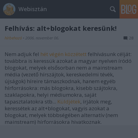
Webisztán
Felhívás: alt+blogokat keresünk!
hírbehozó
•
2006. november 06.
28
Nem adjuk fel
hét végén közzétett
felhívásunk célját:
továbbra is keressük azokat a magyar nyelven íródó
blogokat, melyek elsősorban nem a mainstream
média (vezető hírszájtok, kereskedelmi tévék,
újságok) híreire támaszkodnak, hanem egyéb
hírforrásokra: más blogokra, kisebb szájtokra,
szaklapokra, helyi médiumokra, saját
tapasztalatokra stb...
Küldjétek
, írjátok meg,
keressétek az alt+blogokat, vagyis azokat a
blogokat, melyek többségében alternatív (nem
mainstream) hírforrásokra hivatkoznak.