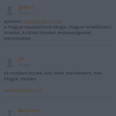
gabesz
19 éve
ajánlom:
playball.paizai.hu/
a magyar baseballosok blogja, magyar vonatkozású
hírekkel, külföldi hírekkel, érdekességekkel,
elemzésekkel
pb
19 éve
ok mindent esznek, ami zsido: mainstream, mas
blogok, minden
www.judapest.org
Benjamin