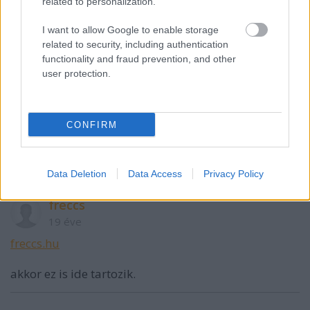
related to personalization.
I want to allow Google to enable storage
Meskó Berci
related to security, including authentication
19 éve
functionality and fraud prevention, and other
Nem akartam reklámozni a blogom, de úgy látom,
user protection.
ez itt most másról szól. Egy tudományos-
ismeretterjesztő blog:
CONFIRM
tudoda.felveteliiroda.hu/
Data Deletion
Data Access
Privacy Policy
freccs
19 éve
freccs.hu
akkor ez is ide tartozik.