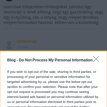
nem csak kifejezetten hírblogokat. például egy
moziszájt is lehet altblog, vagy egy gasztroblog, vagy
egy kütyüblog, stb. a lényeg, hogy milyen témákat,
milyen forrásokat használ. ebben van a különbség.
underPop
19 éve
usualvisual.egologo.transindex.ro/
Blog -
Do Not Process My Personal Information
If you wish to opt-out of the sale, sharing to third parties, or
Benjamin
processing of your personal or sensitive information for
19 éve
targeted advertising by us, please use the below opt-out
Pazar cuccok:
www.pto.hu/
section to confirm your selection. Please note that after your
opt-out request is processed you may continue seeing
interest-based ads based on personal information utilized by
us or personal information disclosed to third parties prior to
poTomek
your opt-out. You may separately opt-out of the further