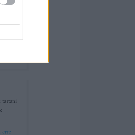
l
 erre
 tartani
ak
 erre