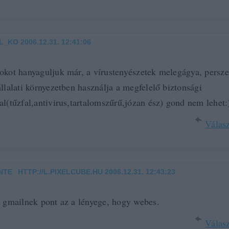
L_KO
2006.12.31. 12:41:06
okot hanyaguljuk már, a vírustenyészetek melegágya, persze
állalati környezetben használja a megfelelő biztonsági
al(tűzfal,antivirus,tartalomszűrű,józan ész) gond nem lehet:
Válasz
NTE
HTTP://L.PIXELCUBE.HU
2006.12.31. 12:43:23
·
a gmailnek pont az a lényege, hogy webes.
Válasz