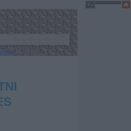
TNI
ES