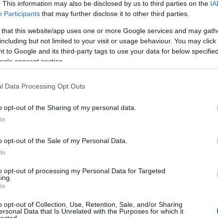
 a post, oszd meg Facebookon
Twitteren
vagy Google+-on!
. This information may also be disclosed by us to third parties on the
IA
Participants
that may further disclose it to other third parties.
e
gmail
email
 that this website/app uses one or more Google services and may gath
including but not limited to your visit or usage behaviour. You may click 
 to Google and its third-party tags to use your data for below specifi
2006.12.31. 11:36. 
ogle consent section.
k:
l Data Processing Opt Outs
zó jogszabályok
értelmében felhasználói tartalomnak minősülnek, értük a
szolgáltatás technikai
üzemeltetője semmilyen felel
o opt-out of the Sharing of my personal data.
tén forduljon a blog szerkesztőjéhez. Részletek a
Felhasználási feltételekben
és az
adatvédelmi tájékoztatóban
.
In
I
2006.12.31. 11:56:08
o opt-out of the Sale of my Personal Data.
In
napja megjelent "hivatalosan" is, hogy összesen 60 usert éri
to opt-out of processing my Personal Data for Targeted
kat akiktől a Firefox 2.0.0.0-ban található hiba miatt
ing.
In
zhették a jelszavakat. Ezt a 2.0.0.1-ben javították.
o opt-out of Collection, Use, Retention, Sale, and/or Sharing
ersonal Data that Is Unrelated with the Purposes for which it
lected.