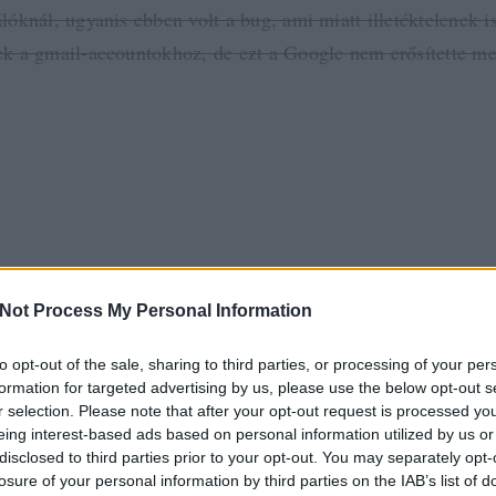
lóknál, ugyanis ebben volt a bug, ami miatt illetéktelenek i
ek a gmail-accountokhoz, de ezt a Google nem erősítette m
og. Amúgy újfent elnézést kértek.
 know how important Gmail is to our users – we use it ourselves for our corpor
ail. We have extensive safeguards in place to protect email stored with Gmail 
are confident that this is a small and isolated incident.
Not Process My Personal Information
ki megértheti, mit jelent a Gmail logójában a beta felirat. 
to opt-out of the sale, sharing to third parties, or processing of your per
formation for targeted advertising by us, please use the below opt-out s
ki backupol, azzal nem történhet baj. És a Gmail - ezzel egy
r selection. Please note that after your opt-out request is processed y
még mindig a világ legjobb mailszolgáltatása. Legalábbis mi 
eing interest-based ads based on personal information utilized by us or
disclosed to third parties prior to your opt-out. You may separately opt-
és inkább bekapolunk, minthogy váltsunk.
losure of your personal information by third parties on the IAB’s list of