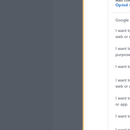
A másik,
Opted 
hogy 60 
megmarad
Google 
I want t
"You may
web or d
terminat
I want t
settings
purpose
account 
I want 
up to 60
offline 
I want t
web or d
Mindenes
I want t
or app.
elővenné
I want t
I want t