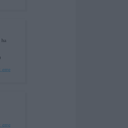
 ha
)
 erre
 erre