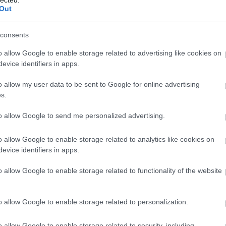
 hogy a Google is ködösít, a felhasználási feltételeknél ott 
Out
napig tarthat, míg a törölt üzenetek a szerverről törlődnek i
hatnak az offline backupjaikban.
consents
o allow Google to enable storage related to advertising like cookies on
 organize or delete your messages through your Gmail acc
evice identifiers in apps.
e your account through the Google Account section of Gmai
o allow my user data to be sent to Google for online advertising
. Such deletions or terminations will take immediate effect i
s.
view. Residual copies of deleted messages and accounts ma
to allow Google to send me personalized advertising.
 days to be deleted from our active servers and may remain 
backup systems. "
o allow Google to enable storage related to analytics like cookies on
evice identifiers in apps.
etre azt nehezebb lenne megmagyarázni, ha most csak úgy
o allow Google to enable storage related to functionality of the website
k és visszaraknák annak a 60 usernek a levelét egy backupb
o allow Google to enable storage related to personalization.
Válasz
o allow Google to enable storage related to security, including