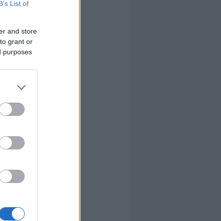
B’s List of
er and store
to grant or
ed purposes
írta:
hírbehozó
ősséget nem vállal, azokat
ntett az