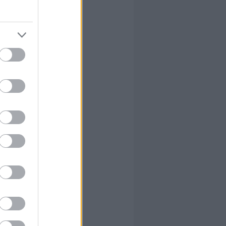
van,
ll. hogy
ount or
l
n your
y take
in our
ól :D
 erre