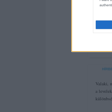
authenti
VALA
Használj
szarozni
HÍRB
Valaki, 
a levele
különbsé