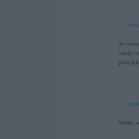
TOTA
Az outlo
valaki v
policykk
LEVE
Valaki: 