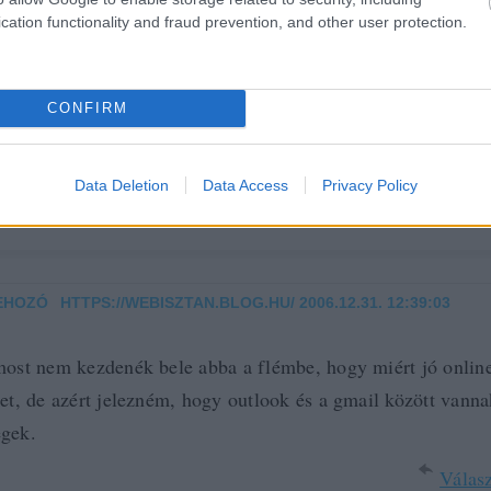
cation functionality and fraud prevention, and other user protection.
KI
2006.12.31. 12:30:18
CONFIRM
atok levelező kliens-t, pl outlook. Nem online fiókokkal kel
! És azt akár cd-re is tudjátok backup-olni. Bye
Data Deletion
Data Access
Privacy Policy
Válasz
EHOZÓ
HTTPS://WEBISZTAN.BLOG.HU/
2006.12.31. 12:39:03
·
most nem kezdenék bele abba a flémbe, hogy miért jó online
ket, de azért jelezném, hogy outlook és a gmail között vann
gek.
Válasz