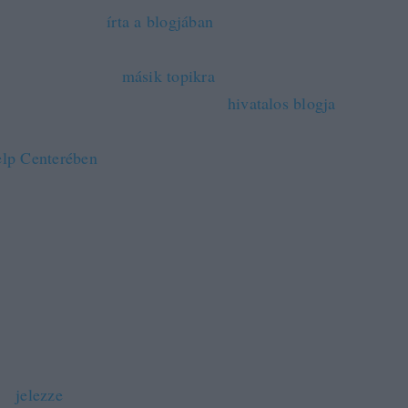
előtt Om Malik
írta a blogjában
, egyre több GMail-felhasz
átmenet nélkül eltűntek a leveleik, nemrégiben pedig egyi
igyelmünket erre a
másik topikra
:
Lost Everything in My
il,contacts,sent mail..
A Google
hivatalos blogja
nem írt az
lp Centerében
meg a következő, nem túl bíztató információk
ortunately, we're unable to recover messages or Contact entries that have been
leted from your account.
an szólva nem megnyugtató. Mindenesetre, akivel ilyen tört
en
jelezze
a Google-nak. A Google egyébként a topikban kés