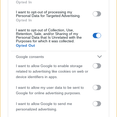
adott weboldal URL-je mellett a sárga kis feedikon,
Opted In
ha az oldalnak van saját feedje. Ha erre kattintunk,
I want to opt-out of processing my
máris megkapjuk a feedet, amit máris
Personal Data for Targeted Advertising.
bemásolhatunk feedolvasónkba. Ha még mindig
Opted In
zavaros,
írj levelet
nekünk és segítünk.
I want to opt-out of Collection, Use,
Retention, Sale, and/or Sharing of my
Personal Data that Is Unrelated with the
Purposes for which it was collected.
Opted Out
Google consents
Ajánlott bejegyzések:
I want to allow Google to enable storage
related to advertising like cookies on web or
device identifiers in apps.
Design 365 - öntervezés, az év összes
napján
I want to allow my user data to be sent to
Google for online advertising purposes.
I want to allow Google to send me
Vadiúj iPhone 6 vagy szervizelt Nexus 5?
personalized advertising.