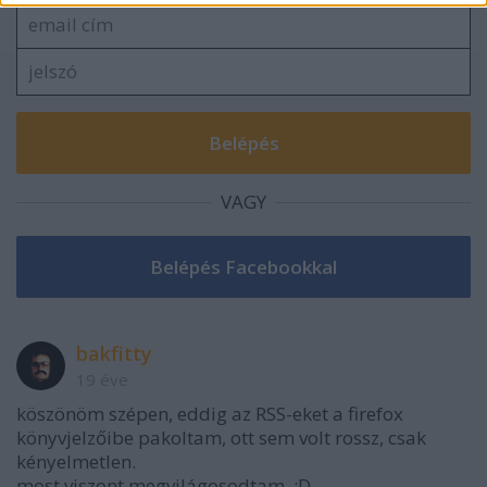
VAGY
bakfitty
19 éve
köszönöm szépen, eddig az RSS-eket a firefox
könyvjelzőibe pakoltam, ott sem volt rossz, csak
kényelmetlen.
most viszont megvilágosodtam. :D