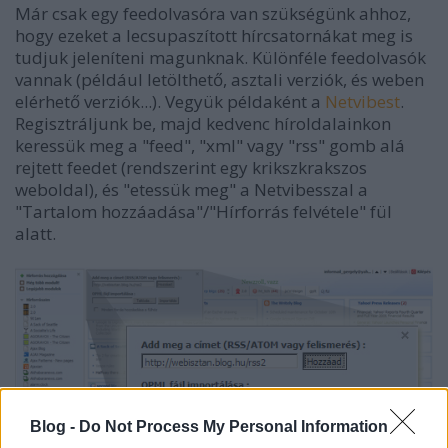
Már csak egy feedolvasóra van szükségünk ahhoz,
hogy ezeket a lecsupaszított hírcsatornákat meg is
tudjuk jeleníteni magunknak. Különféle feedolvasók
vannak (például letölthető, asztali verziók, és weben
elérhető verziók...). Vegyük példaként a
Netvibest
.
Regisztráljunk be, majd kedvenc híroldalainkon
keressük meg a "feed", "xml" vagy "rss" gomb alá
rejtett feedet (rendszerint egy krikszkrakszos
weboldal), és "etessük meg" a Netvibesszal a
"Tartalom hozzáadása"/"Hírforrás felvétele" fül
alatt.
Blog -
Do Not Process My Personal Information