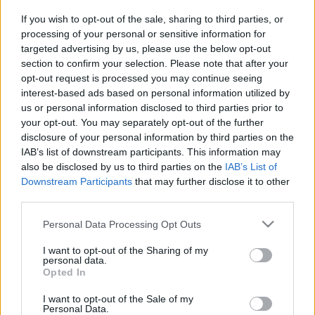
If you wish to opt-out of the sale, sharing to third parties, or
processing of your personal or sensitive information for
Mire jó tehát nekünk, ha feedolvasóban
targeted advertising by us, please use the below opt-out
követjük a híreket?
section to confirm your selection. Please note that after your
Nagy mennyiségű hírforrás friss híreit
opt-out request is processed you may continue seeing
követhetjük egyetlen felületen.
interest-based ads based on personal information utilized by
Gyakorlatilag azonnal értesülhetünk, ha egy
us or personal information disclosed to third parties prior to
szájt frissül.
your opt-out. You may separately opt-out of the further
disclosure of your personal information by third parties on the
Könnyedén és saját szánk íze szerint
IAB’s list of downstream participants. This information may
szortírozhatjuk a hírforrásokat. Például témák
also be disclosed by us to third parties on the
IAB’s List of
szerint.
Downstream Participants
that may further disclose it to other
Egyszerűbb, átláthatóbb felületen jelennek meg
third parties.
a szövegek.
Please note that this website/app uses one or more Google
Personal Data Processing Opt Outs
Nincs szükségünk tíz perceként
services and may gather and store information including but
végigkattintgatni az összes számunkra fontos
not limited to your visit or usage behaviour. You may click to
I want to opt-out of the Sharing of my
hírforrás weboldalát.
personal data.
grant or deny consent to Google and its third-party tags to
Opted In
use your data for below specified purposes in below Google
Ha újabb böngészőket használunk (pl. Firefox 2.0,
consent section.
I want to opt-out of the Sale of my
Internet Explorer 7), a címsorban megjelenik az
Personal Data.