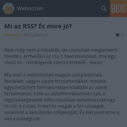
Webisztán
Mi az RSS? És mire jó?
hírbehozó
•
2007. január 23.
2
Akik még nem próbálták, de szeretnék megismerni
röviden, érthetően az rss-t, feedolvasókat, íme egy
rövid és - reményeink szerint érthető - leírás.
Ma már a weboldalak maguk szolgáltatnak
feedeket, vagyis olyan hírcsatornákat, melyek
egyszerűsített formátumban kínálják az adott
tartalmakat. Ezek az adatformátumok csak a
legszükségesebb információkat tartalmazzák egy
hírről: a címet, linket és magát a hír szövegét,
valamint a keletkezés időpontját. És hát pont erre is
van szükségünk.