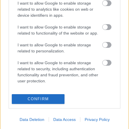
I want to allow Google to enable storage
related to analytics like cookies on web or
device identifiers in apps.
Mit válasszunk Apple Watch helyett?
I want to allow Google to enable storage
related to functionality of the website or app.
I want to allow Google to enable storage
Harcolj az internetadó ellen!
related to personalization.
I want to allow Google to enable storage
related to security, including authentication
functionality and fraud prevention, and other
Jön a Netflix Magyarországra
user protection.
CONFIRM
Szólj hozzá!
Data Deletion
Data Access
Privacy Policy
A hozzászóláshoz be kell lépned!