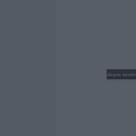
Első körben 
munkájában s
az ellenkező
kapcsolatos a
szemüket, tö
adatokat.
Egyáltalán, 
alapon monitor
Sajnálatos az
vadászatban.
előfizetőik 
összepárosíta