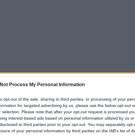
em vagyok meggyőzve arról, hogy a T-Online nem ad ki ada
z cégeknek, mint amilyen a Warner is. Másrészt egyáltalán
arról, hogy a Warner magyarországi dvd-eladásai holnaptó
éldául biztosan bojkottálni fogom a termékeiket. (Ja, de his
már eddig is ezt tettem.)
alaki hasonló fenyegető levelet?
y látom - a kommenteket olvasva -, mindenképp érdemes m
n arra, hogy a megosztás és a másolás, illetve a letöltés mié
Not Process My Personal Information
 kalapban ma, jogilag. Ha valaki a nyolcvanas évektől kez
to opt-out of the sale, sharing to third parties, or processing of your per
, aki valaha másolt kazettát, vhs-t, később céd
állította volna
formation for targeted advertising by us, please use the below opt-out s
ati világban mindenki börtönben ülne. A fájlok torrenteken 
r selection. Please note that after your opt-out request is processed y
semmivel nem nagyobb bűn, vagy "károkozás", mint lemásol
eing interest-based ads based on personal information utilized by us or
disclosed to third parties prior to your opt-out. You may separately opt-
-it. Még akkor sem, ha utóbbival szemben a magyar jog be
losure of your personal information by third parties on the IAB’s list of