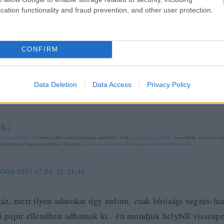
latnak, hogy valóban rosszak vagyunk, ha nem úgy élünk, 
cation functionality and fraud prevention, and other user protection.
 a post, oszd meg Facebookon
Twitteren
vagy Google+-on!
CONFIRM
torrent
bloggerek
copyright
Data Deletion
Data Access
Privacy Policy
2007.07.04. 11:20. 
k:
zó jogszabályok
értelmében felhasználói tartalomnak minősülnek, értük a
szolgáltatás technikai
üzemeltetője semmilyen felel
tén forduljon a blog szerkesztőjéhez. Részletek a
Felhasználási feltételekben
és az
adatvédelmi tájékoztatóban
.
ORA
2007.07.04. 11:31:42
gáz, mert ilyen adatokat úgy tudom, csak bírósági végzés-ha
 papír ellenében adhatnak ki.. én mondjuk helyből visszape