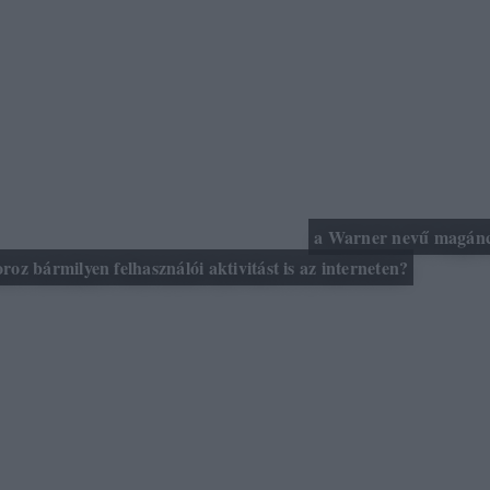
gratulálni szeretnénk, hogy a Warner az internet erkölcsrend
egédkezik, és persze készséggel elhisszük nekik (ugyan m
jét feltételezni), hogy az internetezőknek csak a Warner-mű
ktivitását figyelik meg, a többi netes aktivitás láttán becsuk
rlik a logfájlokat, nem tárolják még véletlenül sem a semm
és a legmélyebb tisztelettel kérdezem:
a Warner nevű magánc
oz bármilyen felhasználói aktivitást is az interneten?
 a tény is, hogy a T-Online partner a saját előfizetői ellen i
 És bár azt írják, hogy ők - mármint a T-Online - nem moni
internetaktivitását, ugyanakkor valahogy mégiscsak sikerült
ni a Warner által jelzett adatokat a végfelhasználóval.