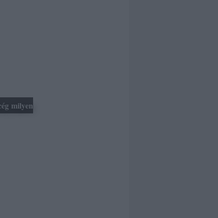
észeti
i okunk lenne
vekkel
ják a
iközükhozzá
ég milyen
rányuló
torozzák