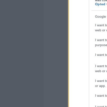
vannak sértv
Opted 
ellenük. Mer
való visszaél
Google 
I want t
web or d
I want t
No
purpose
saj
bes
I want 
va
mag
sza
I want t
va
web or d
I want t
or app.
Valószínűleg
I want t
dvd-ket is c
I want t