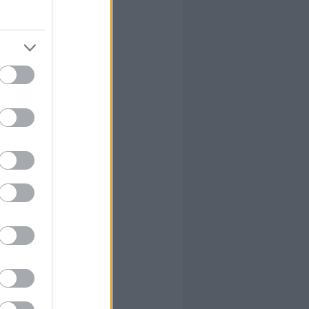
 indítanak
 a joggal
a
t
 (mint ahogy
gresszív és