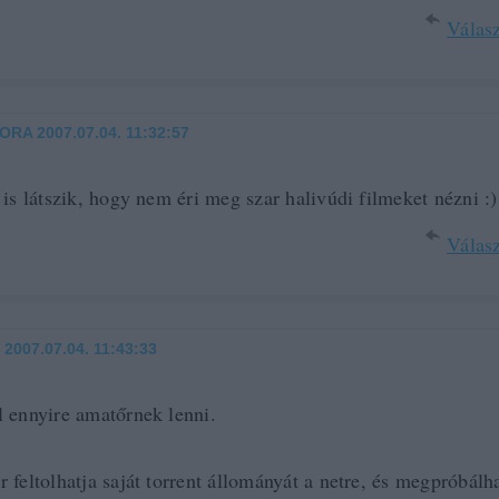
Válasz
ORA
2007.07.04. 11:32:57
 is látszik, hogy nem éri meg szar halivúdi filmeket nézni :)
Válasz
2007.07.04. 11:43:33
 ennyire amatőrnek lenni.
 feltolhatja saját torrent állományát a netre, és megpróbálha