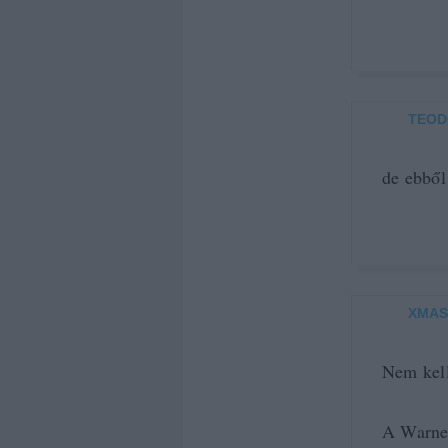
TEOD
de ebből
XMAS
Nem kell
A Warner