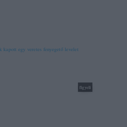
 Warnernek nem annyira jött be 300 című fimjének dvd-érté
az egész cég tényleg akkora szarban van, hogy már csak a to
éssel és az ISP-khez írott fenyegető levelekkel tudják helyr
 kapott egy veretes fenyegető levelet
internet-szolgáltatóját
line Magyarország Zrt.-nek hívnak. A levél szerint a Warne
figyeli
nden országban és minden fájlcserélő rendszeren
a feltöltött és
gosztott, a Warner Bros. tulajdonát képező szerzői jogvédelem alatt álló
talmakat.