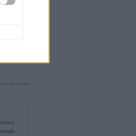
ahogy ők
írta:
hírbehozó
ősséget nem vállal, azokat
tározat
relnék.