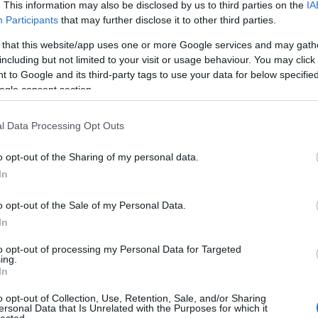
en, így eltűri.
. This information may also be disclosed by us to third parties on the
IA
Participants
that may further disclose it to other third parties.
 that this website/app uses one or more Google services and may gath
gyazott már be a blogjába vagy webszájtjába YouTube-videó
including but not limited to your visit or usage behaviour. You may click 
nyvből oldalakat, és azt másoknak is odaadta, esetleg képek
 to Google and its third-party tags to use your data for below specifi
e magyarázzon nekem arról, hogy a Benedek elleni mini War
ogle consent section.
s csupán egy törvénytisztelő, milliárdokat kereső multi jogo
l Data Processing Opt Outs
 azzal takarózni, hogy én csak letöltök, ezért jogkövető állampo
Ha a mű szerzője szempontjá
meg is osztanak, azok bűnözők.
o opt-out of the Sharing of my personal data.
 Mindenki mutassa fel az mp3-lejátszóját, illetve a merevl
In
s utána veregesse hátba a torrentezőkre vadászókat.
o opt-out of the Sale of my Personal Data.
In
ok az - egyébként szintén torrentező, fájlmegosztó, youtube
to opt-out of processing my Personal Data for Targeted
gvédett zenéket publikáló - ismerőseim, akik szerint teljese
ing.
In
gy az embereket egyenként emelik ki a sorból és fenyegetik
o opt-out of Collection, Use, Retention, Sale, and/or Sharing
hát finoman szólva is korlátoltnak tűnnek. Bár mondjuk
u
ersonal Data that Is Unrelated with the Purposes for which it
lected.