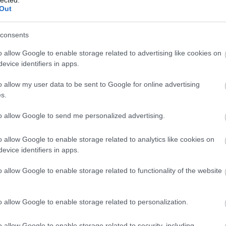
, ha két perc fizetetlen parkolás után polgári peres eljárást
e
Out
t azt persze már aránytalannak és nettó rosszindulatúságnak,
ésként értelmezik. Hát így.
consents
o allow Google to enable storage related to advertising like cookies on
evice identifiers in apps.
o allow my user data to be sent to Google for online advertising
ha egyelőre semmilyen hazai precedenst nem tud felmutatni a ProArt, hamis, és 
s.
tó (sajnos
az Index is
) által széles körben, kritikátlanul átvett állításai már
zivárogtak a közvéleménybe, és a fájlcserét a legtöbben illegálisnak hiszik. A
to allow Google to send me personalized advertising.
lóság ezzel szemben az, hogy amíg nem kérünk, vagy kínálunk érte pénzt, a
yar joggyakorlat szerint nem lépjük át a szerzői jogi törvény által szabályozot
bad felhasználás kereteit, tehát nem járunk el törvénytelenül. (
Kishalakra is
o allow Google to enable storage related to analytics like cookies on
dászik a ProArt
)
evice identifiers in apps.
o allow Google to enable storage related to functionality of the website
 tehát nem az a korlátolt dolog, ha valaki fájlokat oszt meg
o allow Google to enable storage related to personalization.
serélgetünk egymás közt), hanem az, ha elhisszük egy elég a
o allow Google to enable storage related to security, including