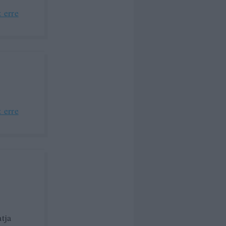
 erre
 erre
tja