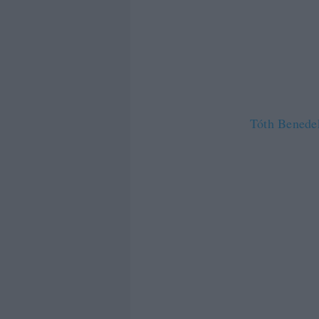
Úgy tűnik, a
lehet, hogy 
utáni kémked
traumáikat?
Tóth Benedek
esetben T-On
mi
me
tar