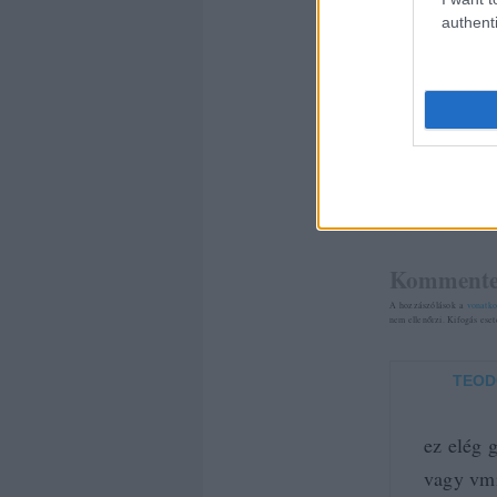
hangos válla
authenti
szeretnék.
Ha tetszett ez
Címkék:
p2p
81
komment
Kommente
A hozzászólások a
vonatko
nem ellenőrzi. Kifogás ese
TEOD
ez elég 
vagy vmi