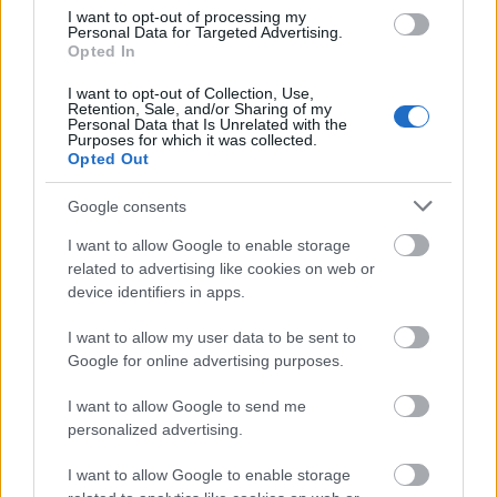
gyarapíthatja, akkor érthetően ódzkodom attól,
I want to opt-out of processing my
Personal Data for Targeted Advertising.
hogy adataimat ott osszam meg. Most pedig
Opted In
megyek, és lezúzom az összes haszontalan
Facebook-alkalmazást a profilomból!
I want to opt-out of Collection, Use,
Retention, Sale, and/or Sharing of my
Personal Data that Is Unrelated with the
Purposes for which it was collected.
Opted Out
Noname Cowboy
18 éve
Google consents
Szerintem egy túlságosan felfúj dolog ez a facebook.
I want to allow Google to enable storage
Ja és egy használhatatlan izé!
related to advertising like cookies on web or
Háát akinek ez jelenti élete szórakozásást, hogy a
device identifiers in apps.
facebook idióta játékaival játszik ám legyen.
Járjon helyette inkább moziba, színházba az
I want to allow my user data to be sent to
elvetemültebbeknek ajánlom a könyvtárat is.
Google for online advertising purposes.
I want to allow Google to send me
personalized advertising.
dupi
18 éve
I want to allow Google to enable storage