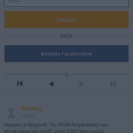
VAGY
Bezmag
18 éve
Header a főlapról: "Az iWiW fényévekkel van
elmaradva bármitől, amit 2007-ben social