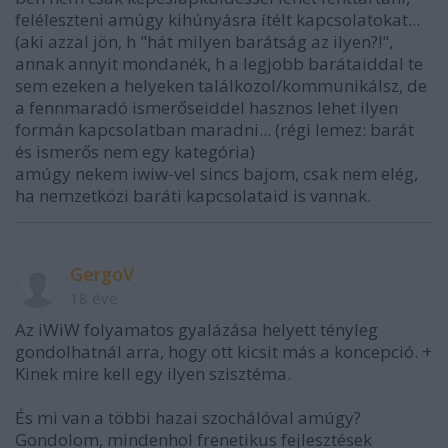
feléleszteni amúgy kihúnyásra ítélt kapcsolatokat...
(aki azzal jön, h "hát milyen barátság az ilyen?!",
annak annyit mondanék, h a legjobb barátaiddal te
sem ezeken a helyeken találkozol/kommunikálsz, de
a fennmaradó ismerőseiddel hasznos lehet ilyen
formán kapcsolatban maradni... (régi lemez: barát
és ismerős nem egy kategória)
amúgy nekem iwiw-vel sincs bajom, csak nem elég,
ha nemzetközi baráti kapcsolataid is vannak.
GergoV
18 éve
Az iWiW folyamatos gyalázása helyett tényleg
gondolhatnál arra, hogy ott kicsit más a koncepció. +
Kinek mire kell egy ilyen szisztéma.
És mi van a többi hazai szochálóval amúgy?
Gondolom, mindenhol frenetikus fejlesztések