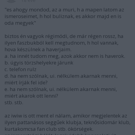
18 éve
"es ahogy mondod, az a muri, h a mapen latom az
ismeroseimet, h hol buliznak, es akkor majd en is
oda megyek"
biztos én vagyok régimódi, de már régen rossz, ha
ilyen faszbukból kell megtudnom, h hol vannak,
hova készülnek a haverjaim.
a. ha innét tudom meg, azok akkor nem is haverok.
b. úgyis törzshelyekre járunk
c. telefon rulz
d. ha nem szólnak, ui. nélkülem akarnak menni,
miért írják fel ide?
e. ha nem szólnak, ui. nélkülem akarnak menni,
miért akarok ott lenni?
stb. stb.
az iwiw is ott ment el nálam, amikor megjelentek az
ilyen pattanásos seggűek klubja, teknősidomár klub,
kurtakomcsa fan club stb. ökörségek.