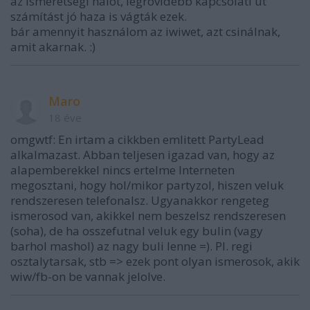
az ismeretségi hálót, legrövidebb kapcsolati út
számítást jó haza is vágták ezek.
bár amennyit használom az iwiwet, azt csinálnak,
amit akarnak. :)
Maro
18 éve
omgwtf: En irtam a cikkben emlitett PartyLead
alkalmazast. Abban teljesen igazad van, hogy az
alapemberekkel nincs ertelme Interneten
megosztani, hogy hol/mikor partyzol, hiszen veluk
rendszeresen telefonalsz. Ugyanakkor rengeteg
ismerosod van, akikkel nem beszelsz rendszeresen
(soha), de ha osszefutnal veluk egy bulin (vagy
barhol mashol) az nagy buli lenne =). Pl. regi
osztalytarsak, stb => ezek pont olyan ismerosok, akik
wiw/fb-on be vannak jelolve.