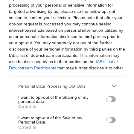
18 éve
processing of your personal or sensitive information for
Az IWIW tényleg lassú és megbízhatatlan.
targeted advertising by us, please use the below opt-out
Na de arra pont elég, hogy a kiplasztikázott
section to confirm your selection. Please note that after your
opt-out request is processed you may continue seeing
hülyepicsák nyomassák a C-kategóriás szoftpornó
interest-based ads based on personal information utilized by
fotóikat a bulijaikról, meg mindenféle spammelő
us or personal information disclosed to third parties prior to
cég rajta keresztül ismeretlenül küldözgessen
your opt-out. You may separately opt-out of the further
ajánlatokat. :)
disclosure of your personal information by third parties on the
Magyarországon ez a social networking... :)
IAB’s list of downstream participants. This information may
also be disclosed by us to third parties on the
IAB’s List of
Downstream Participants
that may further disclose it to other
Bukott Rockzenész
third parties.
18 éve
Please note that this website/app uses one or more Google
Personal Data Processing Opt Outs
Nekem sem tetszik a Facebook-ban, hogy az
services and may gather and store information including but
ismerőseim nevében mindenféle idétlen alkalmazás
not limited to your visit or usage behaviour. You may click to
I want to opt-out of the Sharing of my
personal data.
grant or deny consent to Google and its third-party tags to
zaklat ilyen-olyan idétlen játékokkal. Elhiszem, hogy
Opted In
use your data for below specified purposes in below Google
vannak benne hasznos funkciók is, de a "junk appz"
consent section.
tömkelege számomra eléggé lecsökkenti a
I want to opt-out of the Sale of my
Personal Data.
felhasználói élményt. Ha pedig arra gondook, hogy a
Opted In
Facebook hamarosan Billy bácsi portfólióját