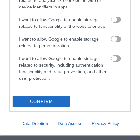
related to analytics like cookies on web or
D-Fens: a "social network" és a telefonkönyv két
device identifiers in apps.
különböző dolog.
I want to allow Google to enable storage
related to functionality of the website or app.
missparker
I want to allow Google to enable storage
18 éve
related to personalization.
"A Facebook kiváló játékszer, és kiváló unaloműző."
I want to allow Google to enable storage
Hát nem tudom, ha járok is a közösségépítőkre,
related to security, including authentication
akkor is inkább kötelességtudatból, mert nehogy vki
functionality and fraud prevention, and other
azon sértődjön, hogy nem jelölöm vissza egy hétig. A
user protection.
myvipről pedig lassan törlöm magam, mert utálom
a spamjeiket.
De unaloműzni? Ha unatkozom, eszembe sem
CONFIRM
jutnak. Ezeket csak arra használom, hogy
megtudjam melyik volt kolléga, osztálytárs merre
van mostanság.
Data Deletion
Data Access
Privacy Policy