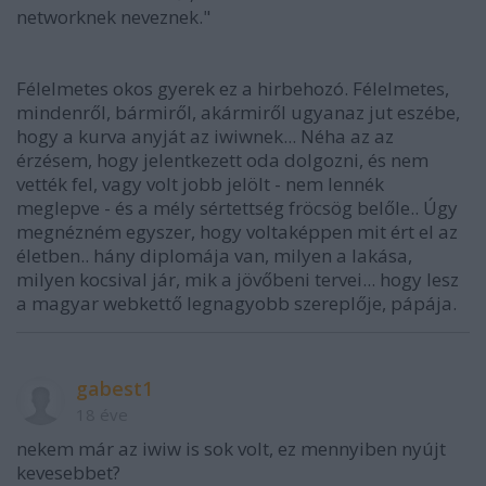
networknek neveznek."
Félelmetes okos gyerek ez a hirbehozó. Félelmetes,
mindenről, bármiről, akármiről ugyanaz jut eszébe,
hogy a kurva anyját az iwiwnek... Néha az az
érzésem, hogy jelentkezett oda dolgozni, és nem
vették fel, vagy volt jobb jelölt - nem lennék
meglepve - és a mély sértettség fröcsög belőle.. Úgy
megnézném egyszer, hogy voltaképpen mit ért el az
életben.. hány diplomája van, milyen a lakása,
milyen kocsival jár, mik a jövőbeni tervei... hogy lesz
a magyar webkettő legnagyobb szereplője, pápája.
gabest1
18 éve
nekem már az iwiw is sok volt, ez mennyiben nyújt
kevesebbet?