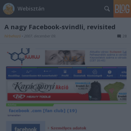
Webisztán
A nagy Facebook-svindli, revisited
hírbehozó
•
2007. december 09.
28