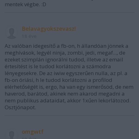
mentek végbe. :D
Belavagyokszevasz!
18 éve
Az valóban idegesítő a fb-on, h állandóan jönnek a
meghívások, legyél ninja, zombi, jedi, megaf..., de
ezeket szimplán ignorálni tudod, illetve az email
értesítést is le tudod korlátozni a számodra
lényegesekre. De az iwiw egyszerűen nulla, az pl. a
fb-on óriási, h le tudod korlátozni a profilod
elérhetőségét is, ergo, ha van egy ismerősöd, de nem
haverod, barátod, akinek nem akarod megadni a
nem publikus adataidat, akkor 1xűen lekorlátozod.
Osztjónapot.
omgwtf