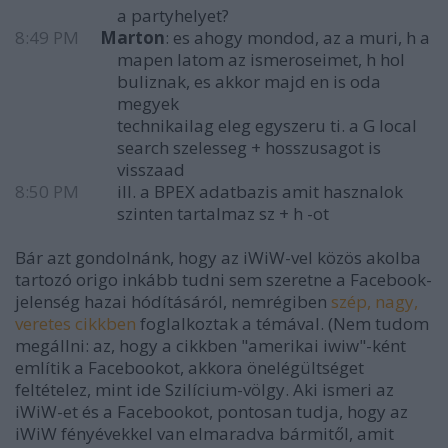
a partyhelyet?
8:49 PM
Marton
: es ahogy mondod, az a muri, h a
mapen latom az ismeroseimet, h hol
buliznak, es akkor majd en is oda
megyek
technikailag eleg egyszeru ti. a G local
search szelesseg + hosszusagot is
visszaad
8:50 PM
ill. a BPEX adatbazis amit hasznalok
szinten tartalmaz sz + h -ot
Bár azt gondolnánk, hogy az iWiW-vel közös akolba
tartozó origo inkább tudni sem szeretne a Facebook-
jelenség hazai hódításáról, nemrégiben
szép, nagy,
veretes cikkben
foglalkoztak a témával. (Nem tudom
megállni: az, hogy a cikkben "amerikai iwiw"-ként
említik a Facebookot, akkora önelégültséget
feltételez, mint ide Szilícium-völgy. Aki ismeri az
iWiW-et és a Facebookot, pontosan tudja, hogy az
iWiW fényévekkel van elmaradva bármitől, amit