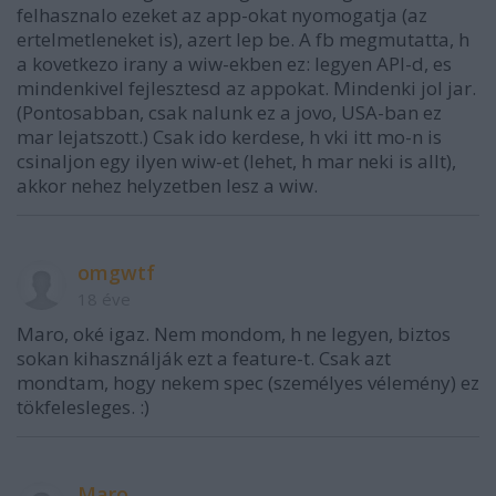
felhasznalo ezeket az app-okat nyomogatja (az
ertelmetleneket is), azert lep be. A fb megmutatta, h
a kovetkezo irany a wiw-ekben ez: legyen API-d, es
mindenkivel fejlesztesd az appokat. Mindenki jol jar.
(Pontosabban, csak nalunk ez a jovo, USA-ban ez
mar lejatszott.) Csak ido kerdese, h vki itt mo-n is
csinaljon egy ilyen wiw-et (lehet, h mar neki is allt),
akkor nehez helyzetben lesz a wiw.
omgwtf
18 éve
Maro, oké igaz. Nem mondom, h ne legyen, biztos
sokan kihasználják ezt a feature-t. Csak azt
mondtam, hogy nekem spec (személyes vélemény) ez
tökfelesleges. :)
Maro