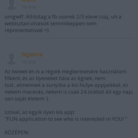
18 éve
omgwtf: Allitolag a fb userek 2/3 eleve csaj, uh a
webisztan olvasok semmikeppen sem
reprezentativak =)
Ngelina
18 éve
Az Iwiwet én is a régiek megkeresésére használom
főként, és az ilyeneket hála az égnek, nem
tud...elmennek a sunyiba a kis hülye appjaikkal, ez
nekem macerás, nekem is csak 24 órából áll egy nap,
van saját életem :)
szóval, az egyik ilyen kis app:
"FUN application to see who is interested in YOU! "
KÖZÉPEN: