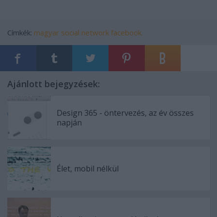
Címkék:
magyar
social network
facebook
Ajánlott bejegyzések:
Design 365 - öntervezés, az év összes
napján
Élet, mobil nélkül