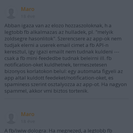
Maro
18 éve
Abban igaza van az elozo hozzaszoloknak, h a
legtobb fb alkalmazas az hulladek, pl. "melyik
zoldsegre hasonlitok". Szerencsere az app-ok nem
tudjak elerni a userek email cimet a fb API-n
keresztul, igy igazi emailt nem tudnak kuldeni ---
csak a fb mini-feededbe tudnak beleirni ill. fb
notification-oket kuldhetnek, termeszetesen
bizonyos korlatokon belul: egy automata figyeli az
app altal kuldott feedeket/notification-oket, es
spaminess szerint osztalyozza az app-ot. Ha nagyon
spammel, akkor vmi biztos tortenik.
Maro
18 éve
A fb/iwiw dologra: Ha megnezed, a legtobb fb