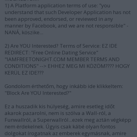
1) A Platform application terms of use: "you
understand that such Developer Application has not
been approved, endorsed, or reviewed in any
manner by Facebook, and we are not responsible" -
NANÁ, köszike...
2) Are YOU Interested? Terms of Service: EZ IDE
REDIRECT: "Free Online Dating Service"
"IAMFREETONIGHT.COM MEMBER TERMS AND
CONDITIONS" --> EHHEZ MEG MI KÖZÖM???? HOGY
KERÜL EZ IDE???
Gondolom érthetőm, hogy inkább ide klikkeltem:
"Block Are YOU Interested?"
Ez a huszadik kis hülyeség, amire esetleg időt
akarok pazarolni, nem is szólva a Wall-ról, a
Funwallról, a Superwallról...ezek meg aztán végképp
nem érdekelnek. Úgyis csak kábé olyan fontos
dolgokat írogatnak az emberek egymásnak, amire