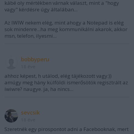
kábé oly mértékben várnak választ, mint a "hogy
vagy" kérdésre úgy általában...
Az IWIW nekem elég, mint ahogy a Notepad is elég
sok mindenre...ha meg kommunikálni akarok, akkor
msn, telefon, ilyesmi...
bobbyperu
18 éve
ahhoz képest, h utálod, elég tájékozott vagy:))
amúgy meg hány külföldi ismerősötök regisztrált az
iwiwre? naugye. ja, ha nincs...
sevcsik
18 éve
Szeretnék egy pirospontot adni a Facebooknak, mert