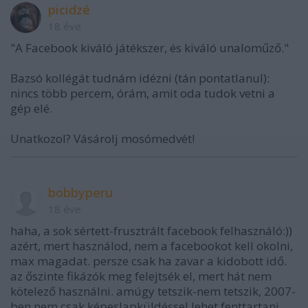
picidzé
18 éve
"A Facebook kiváló játékszer, és kiváló unaloműző."
Bazsó kollégát tudnám idézni (tán pontatlanul):
nincs több percem, órám, amit oda tudok vetni a
gép elé.
Unatkozol? Vásárolj mosómedvét!
bobbyperu
18 éve
haha, a sok sértett-frusztrált facebook felhasználó:))
azért, mert használod, nem a facebookot kell okolni,
max magadat. persze csak ha zavar a kidobott idő.
az őszinte fikázók meg felejtsék el, mert hát nem
kötelező használni. amúgy tetszik-nem tetszik, 2007-
ben nem csak képeslapküldéssel lehet fenttartani,