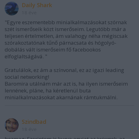
Daily Shark
18 éve
"Egyre eszementebb minialkalmazásokat szórnak
szét ismerőseik közt ismerőseim. Legutóbb már a
teljesen értelmetlen, ám valahogy néha mégiscsak
szórakoztatónak tűnő párnacsata és hógolyó-
dobálás vált ismerőseim fő facebookos
elfoglaltságává. "
Gratulálok, ez ám a színvonal, ez az igazi leading
social networking!
Baromira utálnám már azt is, ha ilyen ismerőseim
lennének, pláne, ha kéretlenül buta
minialkalmazásokat akarnának rámtukmálni.
Szindbad
18 éve
bezmag: Szerintem is kurva anyjat az iwiwnek, az