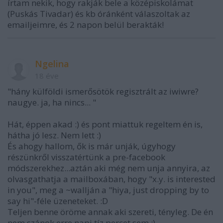
írtam nekik, hogy rakják bele a középiskolámat
(Puskás Tivadar) és kb óránként válaszoltak az
emailjeimre, és 2 napon belül berakták!
Ngelina
18 éve
"hány külföldi ismerősötök regisztrált az iwiwre?
naugye. ja, ha nincs... "
Hát, éppen akad :) és pont miattuk regeltem én is,
hátha jó lesz. Nem lett :)
És ahogy hallom, ők is már unják, úgyhogy
részünkről visszatértünk a pre-facebook
módszerekhez...aztán aki még nem unja annyira, az
olvasgathatja a mailboxában, hogy "x.y. is interested
in you", meg a ~wallján a "hiya, just dropping by to
say hi"-féle üzeneteket. :D
Teljen benne öröme annak aki szereti, tényleg. De én
nem szánok erre napi tíz percet sem :)