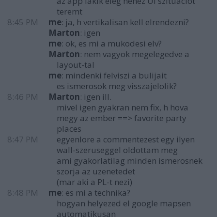
az app lakik eleg nehez UI szituaciot
teremt
8:45 PM
me
: ja, h vertikalisan kell elrendezni?
Marton
: igen
me
: ok, es mi a mukodesi elv?
Marton
: nem vagyok megelegedve a
layout-tal
me
: mindenki felviszi a bulijait
es ismerosok meg visszajelolik?
8:46 PM
Marton
: igen ill.
mivel igen gyakran nem fix, h hova
megy az ember ==> favorite party
places
8:47 PM
egyenlore a commentezest egy ilyen
wall-szeruseggel oldottam meg
ami gyakorlatilag minden ismerosnek
szorja az uzenetedet
(mar aki a PL-t nezi)
8:48 PM
me
: es mi a technika?
hogyan helyezed el google mapsen
automatikusan