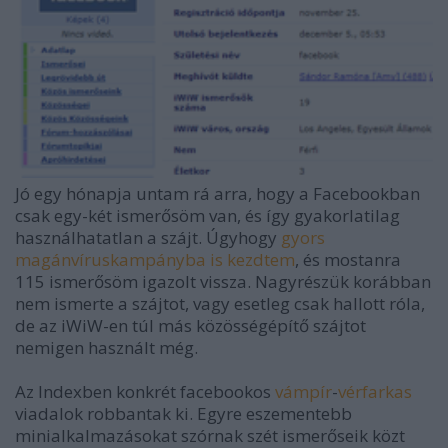
Jó egy hónapja untam rá arra, hogy a Facebookban
csak egy-két ismerősöm van, és így gyakorlatilag
használhatatlan a szájt. Úgyhogy
gyors
magánvíruskampányba is kezdtem
, és mostanra
115 ismerősöm igazolt vissza. Nagyrészük korábban
nem ismerte a szájtot, vagy esetleg csak hallott róla,
de az iWiW-en túl más közösségépítő szájtot
nemigen használt még.
Az Indexben konkrét facebookos
vámpír
-
vérfarkas
viadalok robbantak ki. Egyre eszementebb
minialkalmazásokat szórnak szét ismerőseik közt