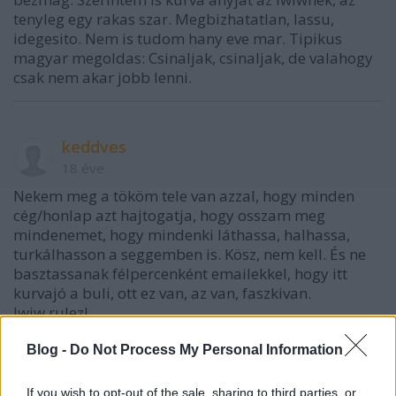
tenyleg egy rakas szar. Megbizhatatlan, lassu,
idegesito. Nem is tudom hany eve mar. Tipikus
magyar megoldas: Csinaljak, csinaljak, de valahogy
csak nem akar jobb lenni.
keddves
18 éve
Nekem meg a tököm tele van azzal, hogy minden
cég/honlap azt hajtogatja, hogy osszam meg
mindenemet, hogy mindenki láthassa, halhassa,
turkálhasson a seggemben is. Kösz, nem kell. És ne
basztassanak félpercenként emailekkel, hogy itt
kurvajó a buli, ott ez van, az van, faszkivan.
Iwiw rulez!
Blog -
Do Not Process My Personal Information
Daily Shark
If you wish to opt-out of the sale, sharing to third parties, or