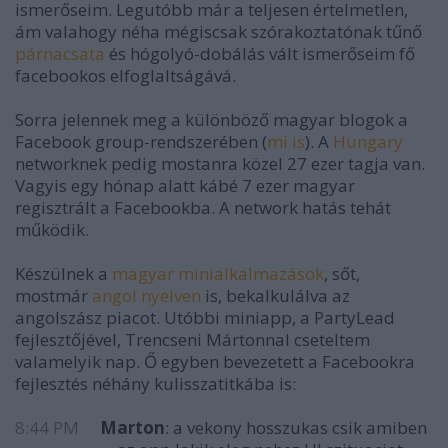
ismerőseim. Legutóbb már a teljesen értelmetlen,
ám valahogy néha mégiscsak szórakoztatónak tűnő
párnacsata
és hógolyó-dobálás vált ismerőseim fő
facebookos elfoglaltságává.
Sorra jelennek meg a különböző magyar blogok a
Facebook group-rendszerében (
mi is
). A
Hungary
networknek pedig mostanra közel 27 ezer tagja van.
Vagyis egy hónap alatt kábé 7 ezer magyar
regisztrált a Facebookba. A network hatás tehát
működik.
Készülnek a
magyar
mini
alkalmazások
, sőt,
mostmár
angol nyelven
is, bekalkulálva az
angolszász piacot. Utóbbi miniapp, a PartyLead
fejlesztőjével, Trencseni Mártonnal cseteltem
valamelyik nap. Ő egyben bevezetett a Facebookra
fejlesztés néhány kulisszatitkába is:
8:44 PM
Marton
: a vekony hosszukas csik amiben