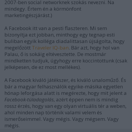
2007-ben social networknek szokás nevezni. Na
mindegy. Értem én a körmönfont
marketingészjárást.)
A Facebook itt van a pesti flaszteren. Mi sem
bizonyítja ezt jobban, minthogy egy tegnap esti
buliban egyik kolléga diadalittasan újságolta, hogy
megelőzött
Traveler IQ-ban
. Bár azt, hogy hol van
Palau, ő is sokáig eltévesztette. De mostmár
mindketten tudjuk, úgyhogy erre koccintottunk (csak
jelképesen, de ez most mellékes).
A Facebook kiváló játékszer, és kiváló unaloműző. És
bár a magyar felhasználók egyike-másika egyetlen
hónap leforgása alatt is megérezte, hogy mit jelent a
Facebook-túladagolás
, azért éppen nem is mindig
rossz érzés, hogy van egy olyan virtuális tér a weben,
ahol minden nap történik valami velem és
ismerőseimmel. Vagy mégis. Vagy mégsem. Vagy
mégis.