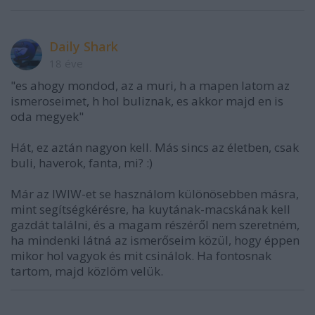
Daily Shark
18 éve
"es ahogy mondod, az a muri, h a mapen latom az
ismeroseimet, h hol buliznak, es akkor majd en is
oda megyek"
Hát, ez aztán nagyon kell. Más sincs az életben, csak
buli, haverok, fanta, mi? :)
Már az IWIW-et se használom különösebben másra,
mint segítségkérésre, ha kuytának-macskának kell
gazdát találni, és a magam részéről nem szeretném,
ha mindenki látná az ismerőseim közül, hogy éppen
mikor hol vagyok és mit csinálok. Ha fontosnak
tartom, majd közlöm velük.