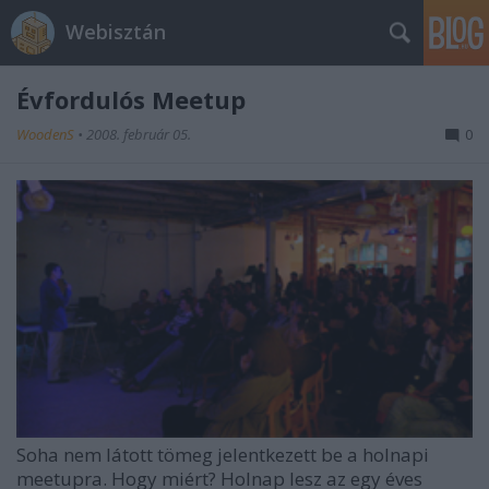
Webisztán
Évfordulós Meetup
WoodenS
•
2008. február 05.
0
Soha nem látott tömeg jelentkezett be a holnapi
meetupra. Hogy miért? Holnap lesz az egy éves