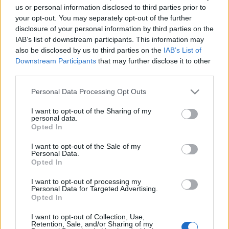
(Kitchen Budapest) -
ZUI
us or personal information disclosed to third parties prior to
Esther Dyson
(EDventure) - A new model for
your opt-out. You may separately opt-out of the further
online marketing
disclosure of your personal information by third parties on the
Simon Benjamin (benjamin.hu) -
iwiwE export
IAB’s list of downstream participants. This information may
also be disclosed by us to third parties on the
IAB’s List of
tool
Downstream Participants
that may further disclose it to other
Barthazi Andras (NetVibes) -
Universal Widget
third parties.
API
Csernak Gergely (
VATSIM
) - Virtualis repules -
Please note that this website/app uses one or more Google
Personal Data Processing Opt Outs
services and may gather and store information including but
de csak komolyan
not limited to your visit or usage behaviour. You may click to
I want to opt-out of the Sharing of my
personal data.
grant or deny consent to Google and its third-party tags to
Opted In
use your data for below specified purposes in below Google
A születésnapon a szervezők különlegességekkel
consent section.
készülnek: lesz torta, pezsgő,
guitar hero
, móka,
I want to opt-out of the Sale of my
Personal Data.
kacagás. A meetupra nagyon sokan jelentkeztek,
Opted In
még a megemelt, 150 fős keret is betelt.
I want to opt-out of processing my
Personal Data for Targeted Advertising.
(A Webisztán a kezdetektől fogva elfogult rajongója a
Opted In
Meetupnak. Aki minket olvas, az meetupon is járt már ;)
I want to opt-out of Collection, Use,
Retention, Sale, and/or Sharing of my