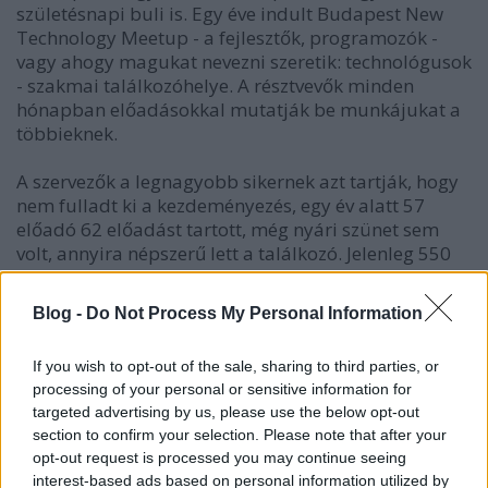
születésnapi buli is. Egy éve indult Budapest New
Technology Meetup - a fejlesztők, programozók -
vagy ahogy magukat nevezni szeretik: technológusok
- szakmai találkozóhelye. A résztvevők minden
hónapban előadásokkal mutatják be munkájukat a
többieknek.
A szervezők a legnagyobb sikernek azt tartják, hogy
nem fulladt ki a kezdeményezés, egy év alatt 57
előadó 62 előadást tartott, még nyári szünet sem
volt, annyira népszerű lett a találkozó. Jelenleg 550
regsztrált meetupos van. A cél pedig, hogy ez az
érdeklődés megmaradjon. Színesítenék is az
Blog -
Do Not Process My Personal Information
előadások tartalmi körét a programozáshoz nem
szorosan kapcsolódó témákkal.
If you wish to opt-out of the sale, sharing to third parties, or
processing of your personal or sensitive information for
De térjünk vissza a holnapi meetupra, nézzük,
targeted advertising by us, please use the below opt-out
milyen
előadásokat
hallgathatunk meg.
section to confirm your selection. Please note that after your
opt-out request is processed you may continue seeing
Somlai-Fischer Szabolcs & Halacsy Peter
interest-based ads based on personal information utilized by