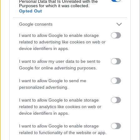
Personal Data that Is Unrelated with the
Purposes for which it was collected.
Opted Out
Címkék:
beharangozó
meetup
Google consents
I want to allow Google to enable storage
related to advertising like cookies on web or
Ajánlott bejegyzések:
device identifiers in apps.
I want to allow my user data to be sent to
Design 365 - öntervezés, az év összes
Google for online advertising purposes.
napján
I want to allow Google to send me
personalized advertising.
Élet, mobil nélkül
I want to allow Google to enable storage
related to analytics like cookies on web or
device identifiers in apps.
I want to allow Google to enable storage
Slow UX: adaptív felhasználói élmény és
related to functionality of the website or app.
TheGrid.io