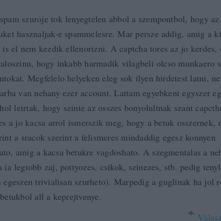
spam szuroje tok lenyegtelen abbol a szempontbol, hogy az
uket hasznaljak-e spammelesre. Mar persze addig, amig a 
 is el nem kezdik ellenorizni. A captcha tores az jo kerdes, 
valoszinu, hogy inkabb harmadik vilagbeli olcso munkaero sz
ntokat. Megfelelo helyeken eleg sok ilyen hirdetest latni, n
larba van nehany ezer account. Lattam egyebkent egyszer e
ahol leirtak, hogy szinte az osszes bonyolultnak szant capcth
 es a jo kacsa arrol ismerszik meg, hogy a betuk osszernek, 
rint a sracok szerint a felismeres mindaddig egesz konnyen
to, amig a kacsa betukre vagdoshato. A szegmentalas a ne
 (a legtobb zaj, pottyozes, csikok, szinezes, stb. pedig teny
n egeszen trivialisan szurheto). Marpedig a guglinak ha jol 
 betukbol all a keprejtvenye.
Válasz