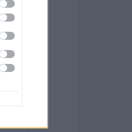
 erre
val
benne
 erre