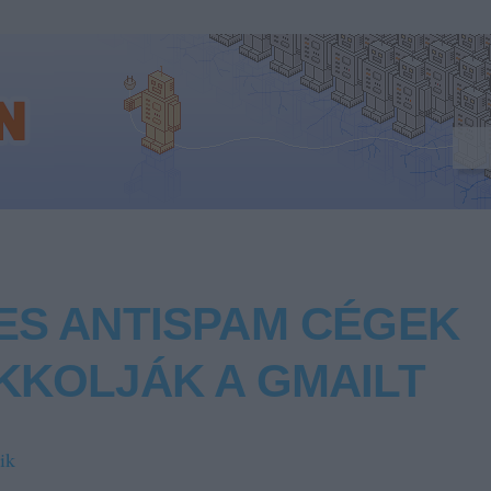
ES ANTISPAM CÉGEK
KKOLJÁK A GMAILT
ik
, mégiscsak sikerült néhány szpemmernek feltörni a Gmail