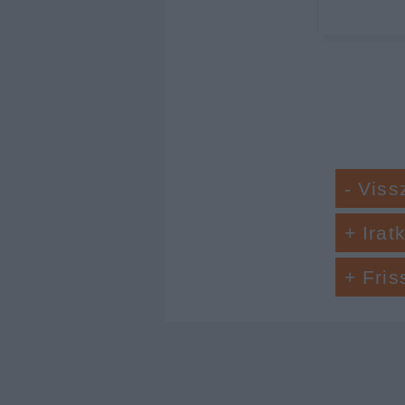
- Viss
+ Irat
+ Fris