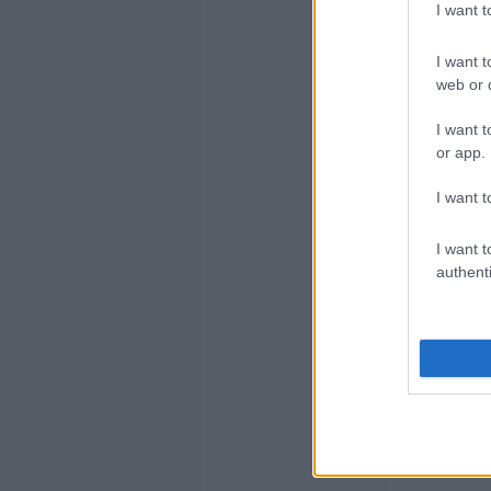
ki az RB
I want 
I want t
web or d
I want t
or app.
LALI_
I want t
pont mos
I want t
létezik 
authenti
volt a v
szemetek
ATLE