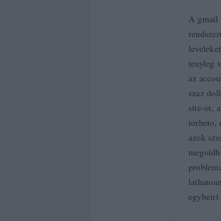
A gmail 
rendszer
leveleket
tenyleg 
az accou
szaz dol
site-ot, 
torheto,
azok sze
megoldha
problema
lathatoa
egybeirt