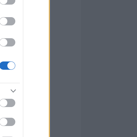
p
uk azok
 erre
eink
-be
esíti a
 az érző
 szedje