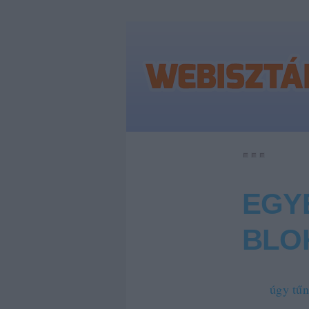
EGY
BLO
Nos,
úgy tűn