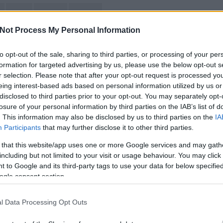
gmail
captcha
security
Not Process My Personal Information
2008.04.07. 10:02. 
to opt-out of the sale, sharing to third parties, or processing of your per
formation for targeted advertising by us, please use the below opt-out s
k:
r selection. Please note that after your opt-out request is processed y
eing interest-based ads based on personal information utilized by us or
zó jogszabályok
értelmében felhasználói tartalomnak minősülnek, értük a
szolgáltatás technikai
üzemeltetője semmilyen felel
disclosed to third parties prior to your opt-out. You may separately opt-
tén forduljon a blog szerkesztőjéhez. Részletek a
Felhasználási feltételekben
és az
adatvédelmi tájékoztatóban
.
losure of your personal information by third parties on the IAB’s list of
. This information may also be disclosed by us to third parties on the
IA
AT.COM
2008.04.07. 11:06:37
Participants
that may further disclose it to other third parties.
 that this website/app uses one or more Google services and may gath
lgamunka"
including but not limited to your visit or usage behaviour. You may click 
 to Google and its third-party tags to use your data for below specifi
Válasz
ogle consent section.
l Data Processing Opt Outs
Y_T
2008.04.07. 11:10:31