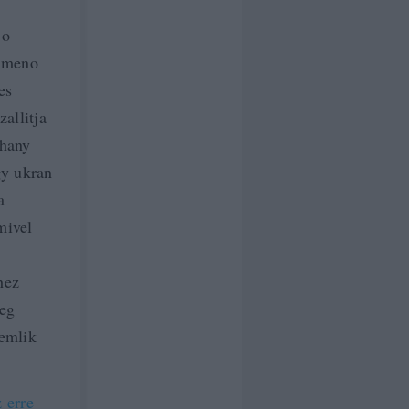
 o
kimeno
es
allitja
ehany
gy ukran
a
mivel
hez
leg
remlik
 erre