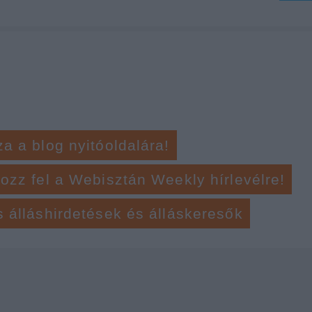
za a blog nyitóoldalára!
kozz fel a Webisztán Weekly hírlevélre!
s álláshirdetések és álláskeresők