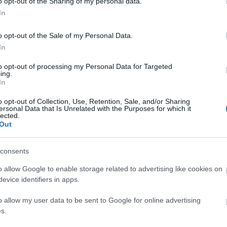
o opt-out of the Sharing of my personal data.
In
edig jó lenne, ha kitalálna erre is a gugli, mert lassan a hel
o opt-out of the Sale of my Personal Data.
is olvashatatlanok lesznek a sok spam-bejegyzéstől. mondj
In
to opt-out of processing my Personal Data for Targeted
ing.
Válasz
In
o opt-out of Collection, Use, Retention, Sale, and/or Sharing
ersonal Data that Is Unrelated with the Purposes for which it
lected.
Out
EE
HTTP://LIPILEE.HU
2008.04.07. 11:11:10
·
consents
s nagyon rég óta így van. hónapok óta panaszkodnak ügyfel
, hogy gmail-ről nem kapnak levelet, mert valamelyik RBL
o allow Google to enable storage related to advertising like cookies on
evice identifiers in apps.
mondom most melyikbe) folyton bekerül a Google, mert telj
shez szükséges kritériumokat. a probléma az, hogy ilyenkor
o allow my user data to be sent to Google for online advertising
s.
szolgáltató aztán agyalhat, hogy legyen keményvonalas, vagy