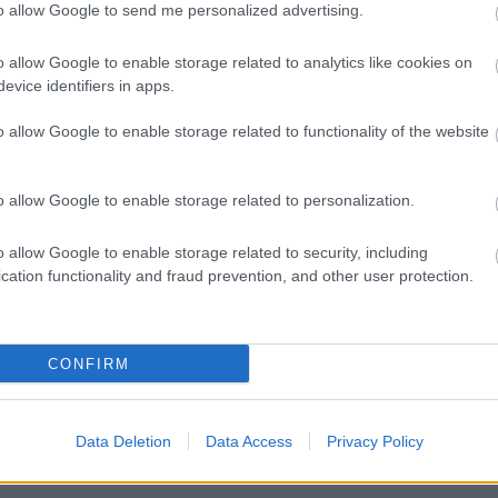
L-t a konfigurációból, hogy működjön a szolgáltatás...
to allow Google to send me personalized advertising.
Válasz
o allow Google to enable storage related to analytics like cookies on
evice identifiers in apps.
o allow Google to enable storage related to functionality of the website
2008.04.07. 16:54:26
o allow Google to enable storage related to personalization.
t kaptam egy viagrás című levelet a gmailes fiókomba, szó
o allow Google to enable storage related to security, including
a dolog és sajna nemfogta meg a gmail, pedig a címében is 
cation functionality and fraud prevention, and other user protection.
iagra, tehát nemértem... (pop3-al szedem le a leveleket és a
et autómatikusan nem tölti le, elvileg.
CONFIRM
Válasz
Data Deletion
Data Access
Privacy Policy
TA.HU
HTTP://WWW.ATLETA.HU
2008.04.08. 01:15:32
·