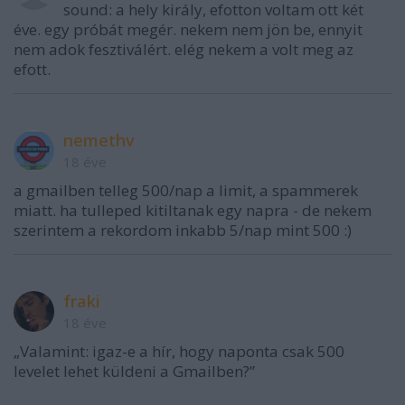
sound: a hely király, efotton voltam ott két
éve. egy próbát megér. nekem nem jön be, ennyit
nem adok fesztiválért. elég nekem a volt meg az
efott.
nemethv
18 éve
a gmailben telleg 500/nap a limit, a spammerek
miatt. ha tulleped kitiltanak egy napra - de nekem
szerintem a rekordom inkabb 5/nap mint 500 :)
fraki
18 éve
„Valamint: igaz-e a hír, hogy naponta csak 500
levelet lehet küldeni a Gmailben?”