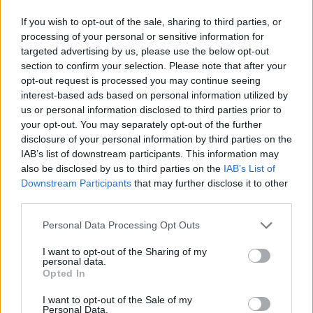
Még az egy hét szünet előtt kaptam egy felkérést a
Hír TV egyik műsorába. Az
egyik postom
miatt
If you wish to opt-out of the sale, sharing to third parties, or
kérték, hogy szerepeljek. Most látom, hogy közben
processing of your personal or sensitive information for
lement az adás
.
targeted advertising by us, please use the below opt-out
section to confirm your selection. Please note that after your
Még ezt a napot pihenéssel töltjük. Találkozunk
opt-out request is processed you may continue seeing
hétfőn reggel itt, a Webisztánon. Kellemes
interest-based ads based on personal information utilized by
strandolást mindenkinek. (Offtopik: aki volt már
us or personal information disclosed to third parties prior to
Balaton Soundon, elmesélhetné, hogy érdemes-e
your opt-out. You may separately opt-out of the further
bevállalni ezt a fesztivált avagy sem. Valamint: igaz-e
disclosure of your personal information by third parties on the
a hír, hogy naponta
csak 500 levelet
lehet küldeni a
IAB’s list of downstream participants. This information may
Gmailben? És küldött-e már valaki száznál több
also be disclosed by us to third parties on the
IAB’s List of
emailt egyáltalán egyetlen napon? Pfff..)
Downstream Participants
that may further disclose it to other
third parties.
Valamint, sok-sok hónap (talán év) után ismét van
Please note that this website/app uses one or more Google
Personal Data Processing Opt Outs
képernyővédőm.
Ez itt.
services and may gather and store information including but
not limited to your visit or usage behaviour. You may click to
I want to opt-out of the Sharing of my
personal data.
grant or deny consent to Google and its third-party tags to
Opted In
use your data for below specified purposes in below Google
consent section.
I want to opt-out of the Sale of my
Címkék:
kávéhoz
Personal Data.