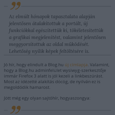
Az elmúlt hónapok tapasztalata alapján
jelentősen átalakítottuk a portált, új
funkciókkal egészítettük ki, tökéletesítettük
a grafikai megjelenítést, valamint jelentősen
meggyorsítottuk az oldal működését.
Lehetőség nyílik képek feltöltésére is.
Jó hír, hogy elindult a Blog.hu
új címlapja
. Valamint,
hogy a Blog.hu adminfelület wysiwyg-szerkesztője
immár Firefox 3 alatt is jól kezeli a linkbeszúrást.
Most az idézetté alakítás döcög, de nyilván ez is
megoldódik hamarost.
Jött még egy olyan sajtóhír, hogyaszongya: