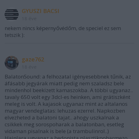
GYUSZI BACSI
18 éve
nekem nincs képernyővédőm, de speciel ez sem
tetszik ):
gaze762
18 éve
BalatonSound: a felhozatal igényesebbnek tűnik, az
áfásabb jegyárak miatt pedig nem szaladsz bele
mindenhol beekizett kamaszokba. A többi ugyanaz..
tavaly 650 volt egy 3dcl-es heinken, ami grátiszként
meleg is volt. A kajasok ugyanaz mint az altalanos
magyar vendeglatas: lehuzas ezerrel. Napkozben
elvezheted a balatoni tajat.. ahogy uszkalnak a
csikkek meg sorospoharak a balatonban, esetleg
vidaman pisalnak is bele (a trambulinrol..)
Hajnlara ugyanaz a hedonista plasztikpoharmezo