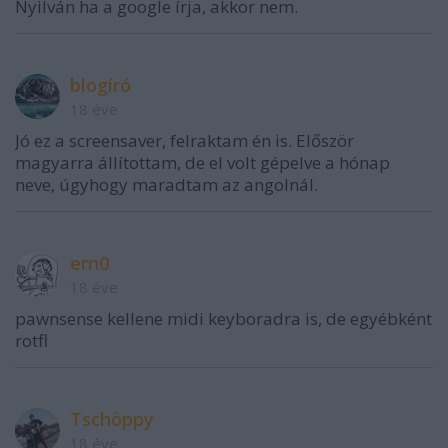
Nyilván ha a google írja, akkor nem.
blogíró
18 éve
Jó ez a screensaver, felraktam én is. Először
magyarra állítottam, de el volt gépelve a hónap
neve, úgyhogy maradtam az angolnál.
ern0
18 éve
pawnsense kellene midi keyboradra is, de egyébként
rotfl
Tschöppy
18 éve