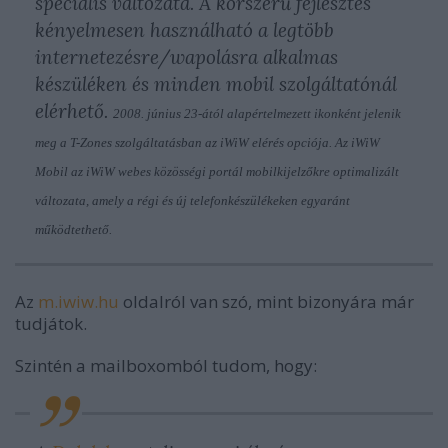
speciális változata. A korszerű fejlesztés
kényelmesen használható a legtöbb
internetezésre/wapolásra alkalmas
készüléken és minden mobil szolgáltatónál
elérhető.
2008. június 23-ától alapértelmezett ikonként jelenik
meg a T-Zones szolgáltatásban az iWiW elérés opciója. Az iWiW
Mobil az iWiW webes közösségi portál mobilkijelzőkre optimalizált
változata, amely a régi és új telefonkészülékeken egyaránt
működtethető.
Az
m.iwiw.hu
oldalról van szó, mint bizonyára már
tudjátok.
Szintén a mailboxomból tudom, hogy: