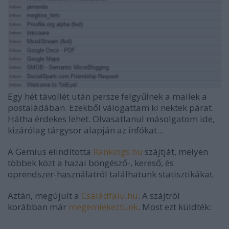
Egy hét távollét után persze felgyűlnek a mailek a
postaládában. Ezekből válogattam ki nektek párat.
Hátha érdekes lehet. Olvasatlanul másolgatom ide,
kizárólag tárgysor alapján az infókat...
A Gemius elindította
Rankings.hu
szájtját, melyen
többek közt a hazai böngésző-, kereső, és
oprendszer-használatról találhatunk statisztikákat.
Aztán, megújult a
Családfalu.hu
. A szájtról
korábban már
megemlékeztünk
. Most ezt küldték: