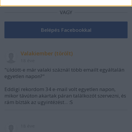
VAGY
Valakiember (törölt)
18 éve
"üldött-e már valaki száznál több emailt egyáltalán
egyetlen napon?"
Eddigi rekordom 34 e-mail volt egyetlen napon,
mikor távúton akartak páran találkozót szervezni, és
rám bízták az ugyintézést... :S
18 éve