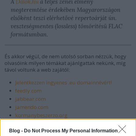
A
Dalok.hu
a teljes zenei élmény
megteremtése érdekében Magyarországon
elsőként teszi elérhetővé repertoárját ún.
veszteségmentes (lossless) tömörítésű FLAC
formátumban.
És akkor végül, de nem utolsó sorban nézzük, hogy
olvasóink milyen témákat ajánlgattak nekünk, míg
távol voltunk a web zajától:
Jelentkezzen ingyenes .eu domainnévért!
feedly.com
jabbear.com
jamendo.com
kormanybeszerzo.org
PawSense
(rotflmaocetung)
Blog -
Do Not Process My Personal Information