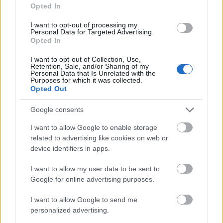
Opted In
I want to opt-out of processing my
Personal Data for Targeted Advertising.
Opted In
Ajánlott bejegyzések:
I want to opt-out of Collection, Use,
Retention, Sale, and/or Sharing of my
Personal Data that Is Unrelated with the
Purposes for which it was collected.
A reszponzív dizájn hazugságai
Opted Out
Google consents
I want to allow Google to enable storage
Mit válasszunk Apple Watch helyett?
related to advertising like cookies on web or
device identifiers in apps.
I want to allow my user data to be sent to
Google for online advertising purposes.
Az egyik legmenőbb app dizájner
Budapesten
I want to allow Google to send me
personalized advertising.