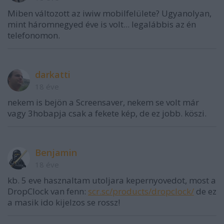
Miben változott az iwiw mobilfelülete? Ugyanolyan,
mint háromnegyed éve is volt... legalábbis az én
telefonomon.
darkatti
18 éve
nekem is bejön a Screensaver, nekem se volt már
vagy 3hobapja csak a fekete kép, de ez jobb. köszi.
Benjamin
18 éve
kb. 5 eve hasznaltam utoljara kepernyovedot, most a
DropClock van fenn:
scr.sc/products/dropclock/
de ez
a masik ido kijelzos se rossz!