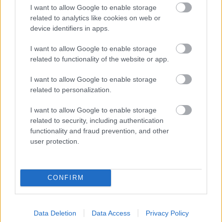
I want to allow Google to enable storage
Az igazi országimázs: mostantól Borsi
related to analytics like cookies on web or
Flóra inspirálja a világ dizájnereit
device identifiers in apps.
I want to allow Google to enable storage
related to functionality of the website or app.
Animáció és dizájn: a html5 videó
I want to allow Google to enable storage
related to personalization.
I want to allow Google to enable storage
related to security, including authentication
Szólj hozzá!
functionality and fraud prevention, and other
A hozzászóláshoz be kell lépned!
user protection.
CONFIRM
Data Deletion
Data Access
Privacy Policy