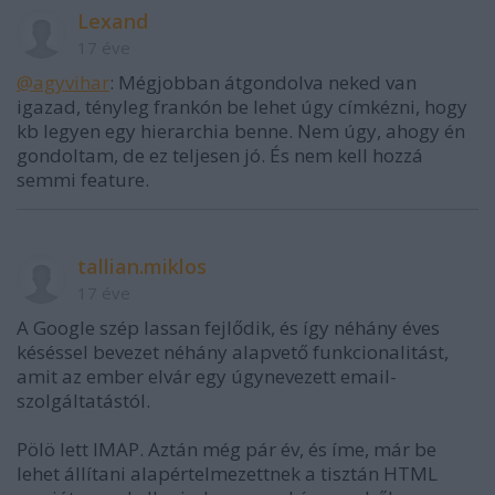
Lexand
17 éve
@agyvihar
: Mégjobban átgondolva neked van
igazad, tényleg frankón be lehet úgy címkézni, hogy
kb legyen egy hierarchia benne. Nem úgy, ahogy én
gondoltam, de ez teljesen jó. És nem kell hozzá
semmi feature.
tallian.miklos
17 éve
A Google szép lassan fejlődik, és így néhány éves
késéssel bevezet néhány alapvető funkcionalitást,
amit az ember elvár egy úgynevezett email-
szolgáltatástól.
Pölö lett IMAP. Aztán még pár év, és íme, már be
lehet állítani alapértelmezettnek a tisztán HTML