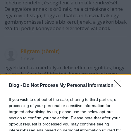
lehetne rendelni, és segítené a címkék rendezését.
De egyelőre annak is örülnék, ha a címkéknek lenne
egy rövid listája, hogy a ritkábban használtak egy
gombnyomással távolabb kerüljenek, a gyakoribbak
ezáltal pedig könnyebben elérhetővé váljanak.
Pilgram (törölt)
17 éve
egyébként az miért olyan lehetetlen megoldás, hogy
a tisztelt júzer beállíthatná, hogy mappázni vagy
cimkézni akar? nem hiszem hogy meghaladná a
Blog -
Do Not Process My Personal Information
gugli programozóinak tudását..
If you wish to opt-out of the sale, sharing to third parties, or
processing of your personal or sensitive information for
natt
targeted advertising by us, please use the below opt-out
17 éve
section to confirm your selection. Please note that after your
opt-out request is processed you may continue seeing
nem tudom, hogy jól értem-e a problémát, de
interest-based ads based on personal information utilized by