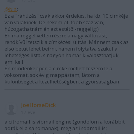
@bla
:
Ez a "ráhúzás" csak akkor érdekes, ha kb. 10 címkéje
van valakinek. De nekem pl. több száz van,
húzogathatnám én azt estétől-reggelig:)
Én ma reggel vettem észre a nagy változást,
rendkívül tetszik a címkézési újítás. Már nem csak az
első betűt lehet beírni, hanem folytatva szűkül a
lehetséges lista, s nagyon hamar kiválaszthatjuk,
ami kell.
Én mindenképpen a címke mellett teszem le a
voksomat, sok évig mappáztam, látom a
különbséget a kezelhetőségben, a gyorsaságban.
JoeHorseDick
17 éve
a citromail is vipmail engine (gondolom a korábbit
adták el a sanomának), meg az indamail is;