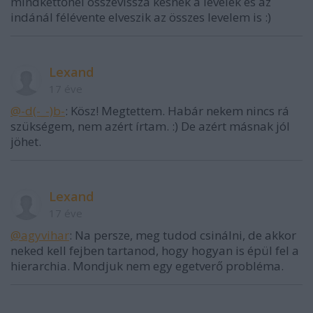
mindkettőnél összevissza késnek a levelek és az
indánál félévente elveszik az összes levelem is :)
Lexand
17 éve
@-d(-_-)b-
: Kösz! Megtettem. Habár nekem nincs rá
szükségem, nem azért írtam. :) De azért másnak jól
jöhet.
Lexand
17 éve
@agyvihar
: Na persze, meg tudod csinálni, de akkor
neked kell fejben tartanod, hogy hogyan is épül fel a
hierarchia. Mondjuk nem egy egetverő probléma.