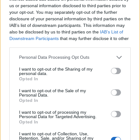
szerintem a címkéket lehet hierarchikusan szervezni
us or personal information disclosed to third parties prior to
a gmailben.
your opt-out. You may separately opt-out of the further
csak egy folders4gmail greasemonkey script kell
disclosure of your personal information by third parties on the
hozzá, vagy, ami még jobb, a bettergmail2
IAB’s list of downstream participants. This information may
extension, amiben más hasznos funkciók is vannak.
also be disclosed by us to third parties on the
IAB’s List of
Downstream Participants
that may further disclose it to other
third parties.
Asszem
Please note that this website/app uses one or more Google
Personal Data Processing Opt Outs
17 éve
services and may gather and store information including but
not limited to your visit or usage behaviour. You may click to
I want to opt-out of the Sharing of my
Félreérthető a poszt címe, azt vártam, hogy a
personal data.
grant or deny consent to Google and its third-party tags to
Gmailben van bajod az új gombok helyével.
Opted In
use your data for below specified purposes in below Google
consent section.
Kezdetben én sem értettem azt, hogy mit nem lehet
I want to opt-out of the Sale of my
Personal Data.
érteni a címkézésen, de a drag and drop és a címkék
Opted In
hierarchikus elrendezése tényleg nem megoldott
(egyelőre). Márpedig van, akinek ez sokkal jobban
I want to opt-out of processing my
Personal Data for Targeted Advertising.
megy.
Opted In
Mondjuk én azt tapasztalom, hogy csupán a rend
kedvéért, és kizárólag filterezés alapján címkézek,
I want to opt-out of Collection, Use,
Retention, Sale, and/or Sharing of my
kézzel szinte sosem, mert ha keresni kell valamit