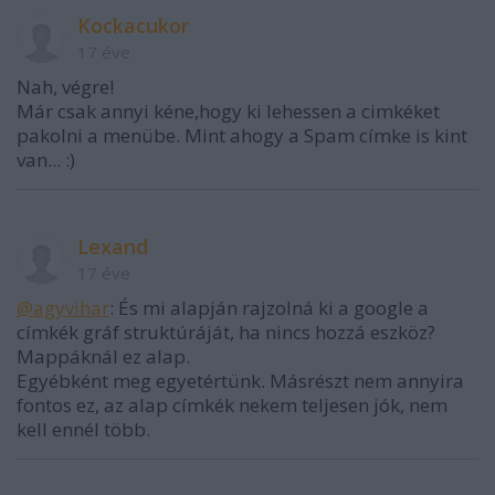
Kockacukor
17 éve
Nah, végre!
Már csak annyi kéne,hogy ki lehessen a cimkéket
pakolni a menübe. Mint ahogy a Spam címke is kint
van... :)
Lexand
17 éve
@agyvihar
: És mi alapján rajzolná ki a google a
címkék gráf struktúráját, ha nincs hozzá eszköz?
Mappáknál ez alap.
Egyébként meg egyetértünk. Másrészt nem annyira
fontos ez, az alap címkék nekem teljesen jók, nem
kell ennél több.