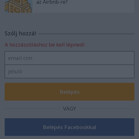
az Airbnb-re?
Szólj hozzá!
A hozzászóláshoz be kell lépned!
VAGY