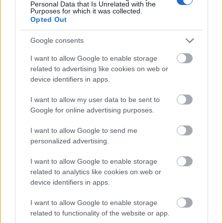
Personal Data that Is Unrelated with the
inkább beírom a keresőbe, hamarabb megvan,
Purposes for which it was collected.
Opted Out
mintha ráböknék egy címkére, hogy végignyálazzam
aleveleket szemmel.
Google consents
Amit én nagyon szívesen látnék labs featureként, az
I want to allow Google to enable storage
a címkéket tartalmazó oszlop dinamikus
related to advertising like cookies on web or
rendezhetősége, pl. olvasatlan levelek sorszáma
device identifiers in apps.
alapján rendezés, vagy a csak olvasott leveleket
tartalmazó címkék eltüntetése egy dropdown menü
I want to allow my user data to be sent to
mögé, hogy 100 címkénél a Z betűs labelhez ne
Google for online advertising purposes.
kelljen scrollozni.
I want to allow Google to send me
personalized advertising.
I want to allow Google to enable storage
agyvihar
related to analytics like cookies on web or
17 éve
device identifiers in apps.
@Lexand
: A hierarchia az fastruktúra. A címkézés
I want to allow Google to enable storage
gráfstruktúra. Gráffal fát is le tudsz írni, a különbség
related to functionality of the website or app.
annyi, hogy mappák esetén egyetlen merev