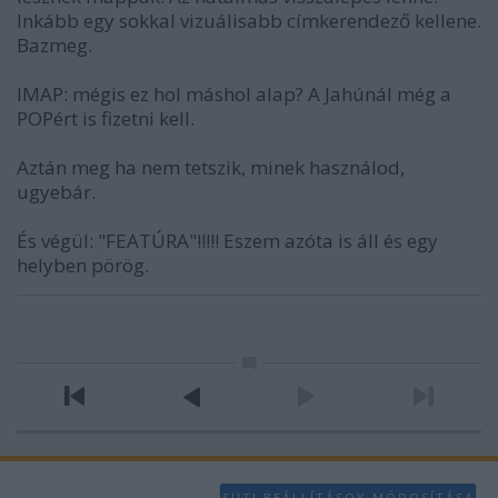
Inkább egy sokkal vizuálisabb címkerendező kellene.
Bazmeg.
IMAP: mégis ez hol máshol alap? A Jahúnál még a
POPért is fizetni kell.
Aztán meg ha nem tetszik, minek használod,
ugyebár.
És végül: "FEATÚRA"!!!!! Eszem azóta is áll és egy
helyben pörög.
SÜTI BEÁLLÍTÁSOK MÓDOSÍTÁSA