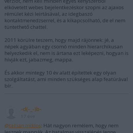
verziót, nem kell minden egyes kényszerből
elkövetett webes bejelentkezéskor szopni az ajaxos
rémület kézi leirtásával, az idegbaszó
kontaktmenedzserrel, és a kikapcsolható, de el nem
tüntethető chattel.
2011 körülre teszem, hogy majd rájönnek: jé, a
népek agyában egy csomó minden hierarchikusan
helyezkedik el, nem is ártana ezt leképezni, hogyan is
hívják ezt, jabazmeg, mappa.
És akkor mintegy 10 év alatt építettek egy olyan
szolgáltatást, ami minden szükséges alap featúrával
bír.
-d(-_-)b-
17 éve
@tallian.miklos
: Hát nagyon remélem, hogy nem
lesznek mappák. Az hatalmas visszalépés lenne.