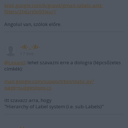
knol.google.com/k/gravit/gmail-labels-and-
filters/2h6zrj0o93leu/1
Angolul van, szólok előre.
-d(-_-)b-
17 éve
@Lexand
: lehet szavazni erre a dologra (lépcsőzetes
címkék):
mail.google.com/support/bin/static.py?
page=suggestions.cs
itt szavazz arra, hogy
"Hierarchy of Label system (i.e. sub-Labels)"