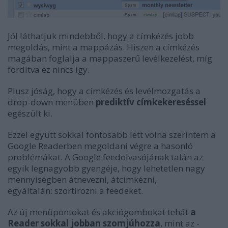
Jól láthatjuk mindebből, hogy a címkézés jobb
megoldás, mint a mappázás. Hiszen a címkézés
magában foglalja a mappaszerű levélkezelést, míg
fordítva ez nincs így.
Plusz jóság, hogy a címkézés és levélmozgatás a
drop-down menüben
prediktív címkekereséssel
egészült ki.
Ezzel együtt sokkal fontosabb lett volna szerintem a
Google Readerben megoldani végre a hasonló
problémákat. A Google feedolvasójának talán az
egyik legnagyobb gyengéje, hogy lehetetlen nagy
mennyiségben átnevezni, átcímkézni,
egyáltalán: szortírozni a feedeket.
Az új menüpontokat és akciógombokat tehát
a
Reader sokkal jobban szomjúhozza
, mint az -