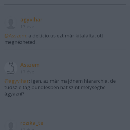
agyvihar
17 éve
@Asszem
: a del.icio.us ezt már kitalálta, ott
megnézheted.
Asszem
17 éve
@agyvihar
: igen, az már majdnem hiararchia, de
tudsz-e tag bundlesben hat szint mélységbe
ágyazni?
rozika_te
17 éve