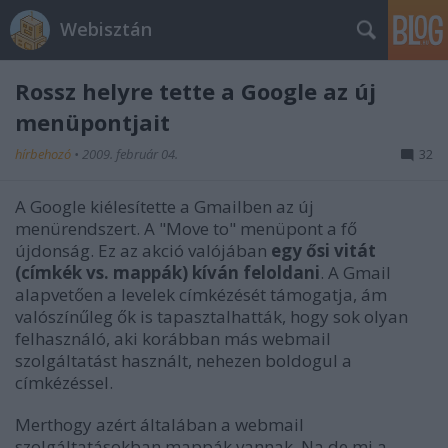
Webisztán
Rossz helyre tette a Google az új
menüpontjait
hírbehozó
•
2009. február 04.
32
A Google kiélesítette a Gmailben az új
menürendszert. A "Move to" menüpont a fő
újdonság. Ez az akció valójában
egy ősi vitát
(címkék vs. mappák) kíván feloldani
. A Gmail
alapvetően a levelek címkézését támogatja, ám
valószínűleg ők is tapasztalhatták, hogy sok olyan
felhasználó, aki korábban más webmail
szolgáltatást használt, nehezen boldogul a
címkézéssel.
Merthogy azért általában a webmail
szolgáltatásokban mappák vannak. Na de mi a