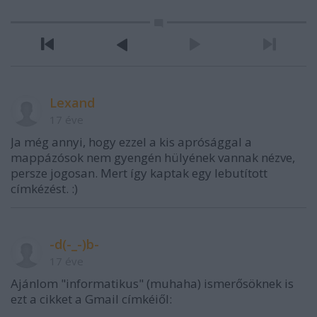
Lexand
17 éve
Ja még annyi, hogy ezzel a kis aprósággal a
mappázósok nem gyengén hülyének vannak nézve,
persze jogosan. Mert így kaptak egy lebutított
címkézést. :)
-d(-_-)b-
17 éve
Ajánlom "informatikus" (muhaha) ismerősöknek is
ezt a cikket a Gmail címkéiől: