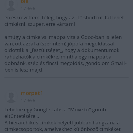
bla
17 éve
én észrevettem, főleg, hogy az "L" shortcut-tal lehet
címkézni. szuper, erre vártam!
amúgy a címke vs. mappa vita a Gdoc-ban is jelen
van, ott azzal a (szerintem) jópofa megoldással
oldották a _feszültséget_, hogy a dokumentumok
ráhúzhatók a címkékre, mintha egy mappába
dobnánk. szép és fincsi megoldás, gondolom Gmail-
ben is lesz majd.
morpet1
17 éve
Lehetne egy Google Labs a "Move to" gomb
eltüntetésére...
A hierarchikus címkék helyett jobban hangzana a
címkecsoportok, amelyekhez különböző címkéket