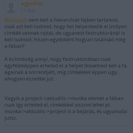
agyvihar
17 éve
@Lexand
: nem kell a hierarchiát fejben tartanod,
csak azt kell tudnod, hogy hol helyezkedik el (milyen
címkék vannak rajta), de ugyanezt fastruktúránál is
kell tudnod, hiszen egyébként hogyan találnád meg
a fában?
A különbség annyi, hogy fastruktúrában csak
egyféleképpen érheted el a helyet (követned kell a fa
ágainak a sorrendjét), míg címkékkel éppen úgy,
ahogyan eszedbe jut.
Vagyis a project->aktuális->munka elemet a fában
csak így érheted el, címkékkel viszont lehet pl.
munka->aktuális->project is a bejárás, és ugyanoda
jutsz.