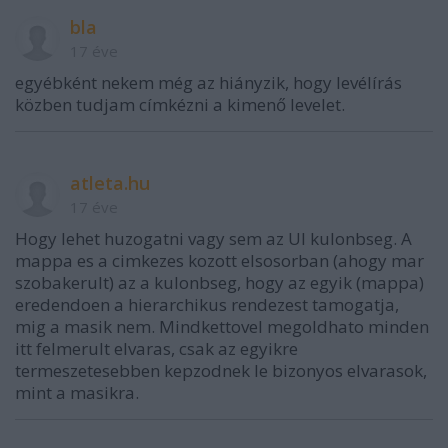
bla
17 éve
egyébként nekem még az hiányzik, hogy levélírás
közben tudjam címkézni a kimenő levelet.
atleta.hu
17 éve
Hogy lehet huzogatni vagy sem az UI kulonbseg. A
mappa es a cimkezes kozott elsosorban (ahogy mar
szobakerult) az a kulonbseg, hogy az egyik (mappa)
eredendoen a hierarchikus rendezest tamogatja,
mig a masik nem. Mindkettovel megoldhato minden
itt felmerult elvaras, csak az egyikre
termeszetesebben kepzodnek le bizonyos elvarasok,
mint a masikra.