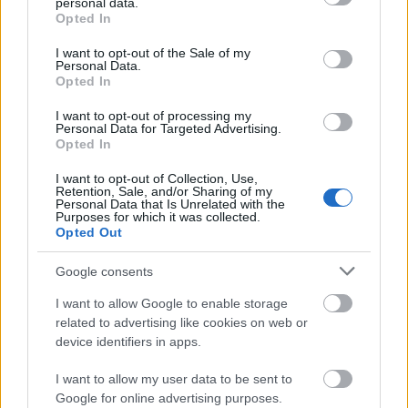
personal data.
grant or deny consent to Google and its third-party tags to
Opted In
use your data for below specified purposes in below Google
consent section.
I want to opt-out of the Sale of my
Personal Data.
A reszponzív dizájn hazugságai
Opted In
I want to opt-out of processing my
Personal Data for Targeted Advertising.
Opted In
Az igazi országimázs: mostantól Borsi
Flóra inspirálja a világ dizájnereit
I want to opt-out of Collection, Use,
Retention, Sale, and/or Sharing of my
Personal Data that Is Unrelated with the
Purposes for which it was collected.
Opted Out
Apple Watch: a töltőmániás Luis Vuitton-
generáció megméri a pulzusát
Google consents
I want to allow Google to enable storage
related to advertising like cookies on web or
device identifiers in apps.
Animáció és dizájn: a html5 videó
I want to allow my user data to be sent to
Google for online advertising purposes.