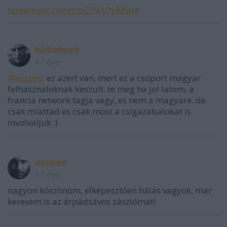
screencast.com/t/qCYNXQyMSda
hírbehozó
17 éve
@eszpee
: ez azert van, mert ez a csoport magyar
felhasznaloknak keszult. te meg ha jol latom, a
francia network tagja vagy, es nem a magyare. de
csak miattad es csak most a csigazabalokat is
involvaljuk :)
eszpee
17 éve
nagyon köszönöm, elképesztően hálás vagyok, már
keresem is az árpádsávos zászlómat!