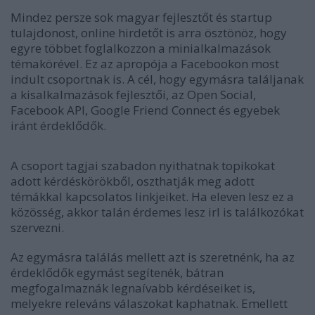
Mindez persze sok magyar fejlesztőt és startup
tulajdonost, online hirdetőt is arra ösztönöz, hogy
egyre többet foglalkozzon a minialkalmazások
témakörével. Ez az apropója a Facebookon most
indult csoportnak is. A cél, hogy egymásra találjanak
a kisalkalmazások fejlesztői, az Open Social,
Facebook API, Google Friend Connect és egyebek
iránt érdeklődők.
A csoport tagjai szabadon nyithatnak topikokat
adott kérdéskörökből, oszthatják meg adott
témákkal kapcsolatos linkjeiket. Ha eleven lesz ez a
közösség, akkor talán érdemes lesz irl is találkozókat
szervezni.
Az egymásra találás mellett azt is szeretnénk, ha az
érdeklődők egymást segítenék, bátran
megfogalmaznák legnaívabb kérdéseiket is,
melyekre releváns válaszokat kaphatnak. Emellett