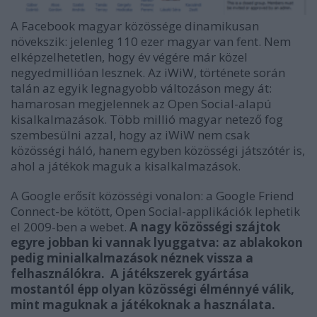
A Facebook magyar közössége dinamikusan
növekszik: jelenleg 110 ezer magyar van fent. Nem
elképzelhetetlen, hogy év végére már közel
negyedmillióan lesznek. Az iWiW, története során
talán az egyik legnagyobb változáson megy át:
hamarosan megjelennek az Open Social-alapú
kisalkalmazások. Több millió magyar netező fog
szembesülni azzal, hogy az iWiW nem csak
közösségi háló, hanem egyben közösségi játszótér is,
ahol a játékok maguk a kisalkalmazások.
A Google erősít közösségi vonalon: a Google Friend
Connect-be kötött, Open Social-applikációk lephetik
el 2009-ben a webet.
A nagy közösségi szájtok
egyre jobban ki vannak lyuggatva: az ablakokon
pedig minialkalmazások néznek vissza a
felhasználókra. A játékszerek gyártása
mostantól épp olyan közösségi élménnyé válik,
mint maguknak a játékoknak a használata.