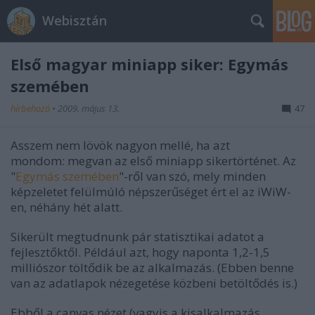
Webisztán
Első magyar miniapp siker: Egymás
szemében
hírbehozó
•
2009. május 13.
47
Asszem nem lövök nagyon mellé, ha azt
mondom: megvan az első miniapp sikertörténet. Az
"
Egymás szemében
"-ről van szó, mely minden
képzeletet felülmúló népszerűséget ért el az iWiW-
en, néhány hét alatt.
Sikerült megtudnunk pár statisztikai adatot a
fejlesztőktől. Például azt, hogy naponta 1,2-1,5
milliószor töltődik be az alkalmazás. (Ebben benne
van az adatlapok nézegetése közbeni betöltődés is.)
Ebből a canvas nézet (vagyis a kisalkalmazás