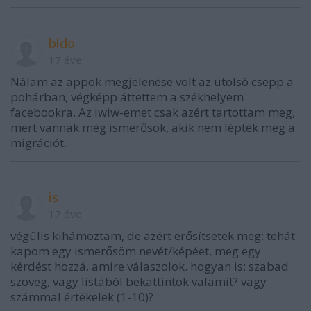
bldo
17 éve
Nálam az appok megjelenése volt az utolsó csepp a
pohárban, végképp áttettem a székhelyem
facebookra. Az iwiw-emet csak azért tartottam meg,
mert vannak még ismerősök, akik nem lépték meg a
migrációt.
is
17 éve
végülis kihámoztam, de azért erősítsetek meg: tehát
kapom egy ismerősöm nevét/képéet, meg egy
kérdést hozzá, amire válaszolok. hogyan is: szabad
szöveg, vagy listából bekattintok valamit? vagy
számmal értékelek (1-10)?