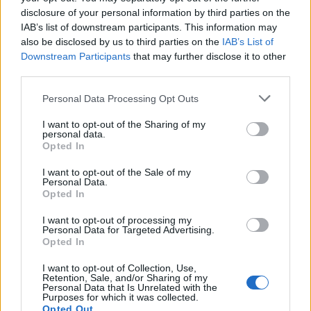
Tehát NEM ingyenes. Akkor milyen vasról beszélünk?
disclosure of your personal information by third parties on the
IAB’s list of downstream participants. This information may
VAN bevétel. És mint felhasználót -pl. engem-
also be disclosed by us to third parties on the
IAB’s List of
nagyon nem izgat, hogy mennyi servert kell
Downstream Participants
that may further disclose it to other
vennetek, hogy símán menjen.
third parties.
Please note that this website/app uses one or more Google
Personal Data Processing Opt Outs
services and may gather and store information including but
fraki
not limited to your visit or usage behaviour. You may click to
I want to opt-out of the Sharing of my
17 éve
personal data.
grant or deny consent to Google and its third-party tags to
Opted In
Azért én kíváncsi lennék rá, amire Szily rákérdezett.
use your data for below specified purposes in below Google
consent section.
I want to opt-out of the Sale of my
Personal Data.
Opted In
assem
I want to opt-out of processing my
17 éve
Personal Data for Targeted Advertising.
Opted In
@csiszi
: ez a legjobb app? atyavilág, milyen lehet a
többi akkor?
I want to opt-out of Collection, Use,
Retention, Sale, and/or Sharing of my
Personal Data that Is Unrelated with the
Purposes for which it was collected.
Opted Out