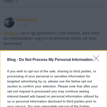
rossz. :)
hírbehozó
17 éve
@tóbiás
: en is igy gondolom :) de vannak, akik nem.
es mostanaban nagyon erzekenyek lettek. ld: elso
komment.
Blog -
Do Not Process My Personal Information
◄ViZion
17 éve
If you wish to opt-out of the sale, sharing to third parties, or
@_akos
:
processing of your personal or sensitive information for
Igazad van, és én vagyok az egyik aki folyamatosan
targeted advertising by us, please use the below opt-out
szóváteszi a sebességet.
section to confirm your selection. Please note that after your
opt-out request is processed you may continue seeing
Nézd az én szememmel: használnék valamit, amire
interest-based ads based on personal information utilized by
még a fejlesztők is azt mondják, hogy valóban lassú
us or personal information disclosed to third parties prior to
-de a hirdetések miatt.
your opt-out. You may separately opt-out of the further