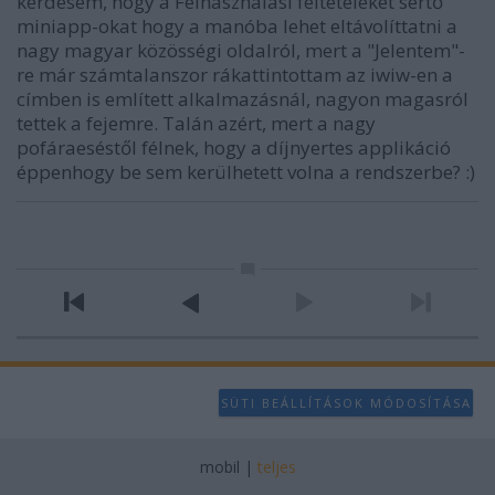
kérdésem, hogy a Felhasználási feltételeket sértő
miniapp-okat hogy a manóba lehet eltávolíttatni a
nagy magyar közösségi oldalról, mert a "Jelentem"-
re már számtalanszor rákattintottam az iwiw-en a
címben is említett alkalmazásnál, nagyon magasról
tettek a fejemre. Talán azért, mert a nagy
pofáraeséstől félnek, hogy a díjnyertes applikáció
éppenhogy be sem kerülhetett volna a rendszerbe? :)
SÜTI BEÁLLÍTÁSOK MÓDOSÍTÁSA
mobil
|
teljes