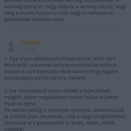
valosag pedig az, hogy akkora a verseny (ott is), hogy
meg a tisztes haszon is csak nagyon nehezen es
keveseknek hozhato ossze.
retekbá
17 éve
1, Egy olyan alkalmazásról beszélünk, amit nem
félamatőr usereknek kellene összebarkácsolniuk,
hanem a core fejlesztés része kellene hogy legyen
(tisztességes performancia mellett)
2, Ha nincs épeszű üzleti modell a fejlesztések
mögött, akkor meglátásom szerint halva született
hype az egész.
De persze addig is nyomjuk-nyomjuk, parasztozzuk
le a többi piaci résztvevőt, csak a nagy világörömben
játsszunk el a gondolattal is: kinek, miért, miből,
meddig?