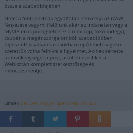
össze a szabadidejében.
Note: a fenti postnak egyáltalán nem célja az iWiW
fényezése vagymi (felőlünk akár az Indaneten vagy a
MyVIP-en is pöröghetne ez a miniapp, tökmindegy),
csupán a magánszorgalomból, szabadidőben
fejlesztett kisalkalmazásokban rejlő lehetőségekre
szerettük volna felhívni a figyelmet. Akinek sértette
az érzékenységét a post, attól elnézést kér a
Webisztán komplett szerkesztősége és
menedzsmentje.
Címkék:
dev
iwiw
magyar
open social
miniapp