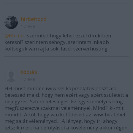
hírbehozó
17 éve
@Mr_inc
: szerinted hogy lehet ezzel direktben
keresni? szerintem sehogy. szerintem inkabb
koltseguk van rajta sok. lasd: szerverhosting.
tóbiás
17 éve
HH most minden iwiw-vel kapcsolatos poszt alá
beteszed majd, hogy nem ezért vagy azért született a
bejegyzés. Sztem felesleges. Ez egy személyes blog
megfűszerezve szakmai véleménnyel. Mind1 ki-mit
mondd. Attól, hogy van kötődésed az iwiw-hez lehet
még saját véleményed... A lényeg, hogy írj ahogy
tetszik mert ha befolyásol a kövélemény akkor régen