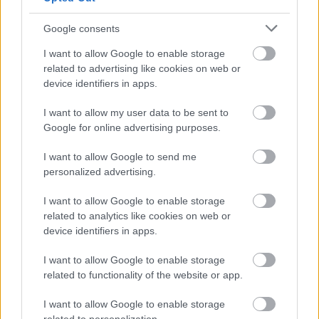
Bitorrent
17 éve
Google consents
"naponta 1,2-1,5 milliószor töltődik be az
I want to allow Google to enable storage
alkalmazás."
related to advertising like cookies on web or
device identifiers in apps.
Persze, mikor 10-ből 9-szer be se jön, állandóan
hibás, jojó, de lehetne SOKKAL jobb is!!!
I want to allow my user data to be sent to
Google for online advertising purposes.
I want to allow Google to send me
Bitorrent
personalized advertising.
17 éve
Na erről ennyit:
I want to allow Google to enable storage
related to analytics like cookies on web or
device identifiers in apps.
www.mellbimbo.eu/files/giwiw_fail.jpg
I want to allow Google to enable storage
:) :P
related to functionality of the website or app.
I want to allow Google to enable storage