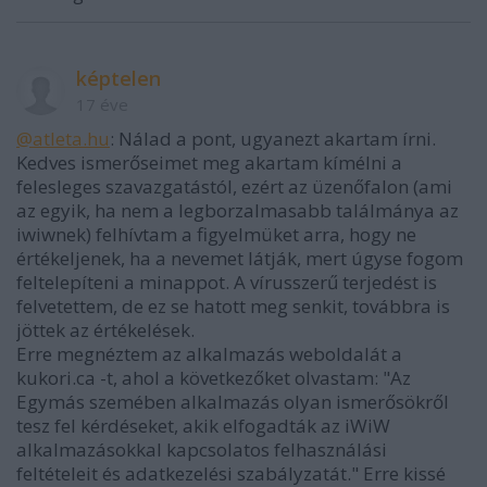
képtelen
17 éve
@atleta.hu
: Nálad a pont, ugyanezt akartam írni.
Kedves ismerőseimet meg akartam kímélni a
felesleges szavazgatástól, ezért az üzenőfalon (ami
az egyik, ha nem a legborzalmasabb találmánya az
iwiwnek) felhívtam a figyelmüket arra, hogy ne
értékeljenek, ha a nevemet látják, mert úgyse fogom
feltelepíteni a minappot. A vírusszerű terjedést is
felvetettem, de ez se hatott meg senkit, továbbra is
jöttek az értékelések.
Erre megnéztem az alkalmazás weboldalát a
kukori.ca -t, ahol a következőket olvastam: "Az
Egymás szemében alkalmazás olyan ismerősökről
tesz fel kérdéseket, akik elfogadták az iWiW
alkalmazásokkal kapcsolatos felhasználási
feltételeit és adatkezelési szabályzatát." Erre kissé