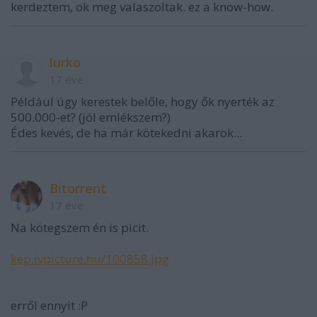
kerdeztem, ok meg valaszoltak. ez a know-how.
lurko
17 éve
Például úgy kerestek belőle, hogy ők nyerték az
500.000-et? (jól emlékszem?)
Édes kevés, de ha már kötekedni akarok...
Bitorrent
17 éve
Na kötegszem én is picit.
kep.ivpicture.hu/100858.jpg
erről ennyit :P