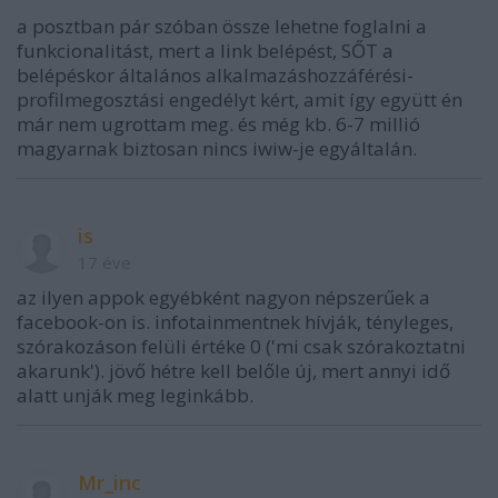
a posztban pár szóban össze lehetne foglalni a
funkcionalitást, mert a link belépést, SŐT a
belépéskor általános alkalmazáshozzáférési-
profilmegosztási engedélyt kért, amit így együtt én
már nem ugrottam meg. és még kb. 6-7 millió
magyarnak biztosan nincs iwiw-je egyáltalán.
is
17 éve
az ilyen appok egyébként nagyon népszerűek a
facebook-on is. infotainmentnek hívják, tényleges,
szórakozáson felüli értéke 0 ('mi csak szórakoztatni
akarunk'). jövő hétre kell belőle új, mert annyi idő
alatt unják meg leginkább.
Mr_inc