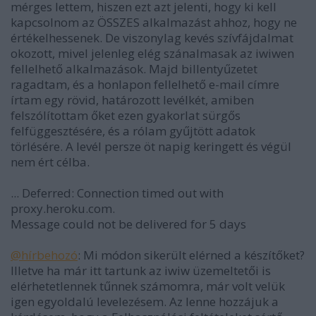
mérges lettem, hiszen ezt azt jelenti, hogy ki kell
kapcsolnom az ÖSSZES alkalmazást ahhoz, hogy ne
értékelhessenek. De viszonylag kevés szívfájdalmat
okozott, mivel jelenleg elég szánalmasak az iwiwen
fellelhető alkalmazások. Majd billentyűzetet
ragadtam, és a honlapon fellelhető e-mail címre
írtam egy rövid, határozott levélkét, amiben
felszólítottam őket ezen gyakorlat sürgős
felfüggesztésére, és a rólam gyűjtött adatok
törlésére. A levél persze öt napig keringett és végül
nem ért célba.
... Deferred: Connection timed out with
proxy.heroku.com.
Message could not be delivered for 5 days
@hírbehozó
: Mi módon sikerült elérned a készítőket?
Illetve ha már itt tartunk az iwiw üzemeltetői is
elérhetetlennek tűnnek számomra, már volt velük
igen egyoldalú levelezésem. Az lenne hozzájuk a