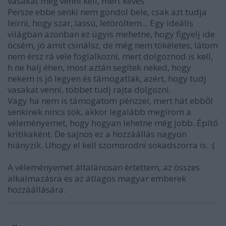
vasakat meg venni kell, mert kevés.
Persze ebbe senki nem gondol bele, csak azt tudja
leírni, hogy szar, lassú, letöröltem... Egy ideális
világban azonban ez úgyis mehetne, hogy figyelj ide
öcsém, jó amit csinálsz, de még nem tökéletes, látom
nem érsz rá vele foglalkozni, mert dolgoznod is kell,
h ne halj éhen, most aztán segítek neked, hogy
nekem is jó legyen és támogatlak, azért, hogy tudj
vasakat venni, többet tudj rajta dolgozni.
Vagy ha nem is támogatom pénzzel, mert hát ebből
senkinek nincs sok, akkor legalább megírom a
véleményemet, hogy hogyan lehetne még jobb. Építő
kritikaként. De sajnos ez a hozzáállás nagyon
hiányzik. Uhogy el kell szomorodni sokadszorra is. :(
A véleményemet általánosan értettem, az összes
alkalmazásra és az átlagos magyar emberek
hozzáállására.