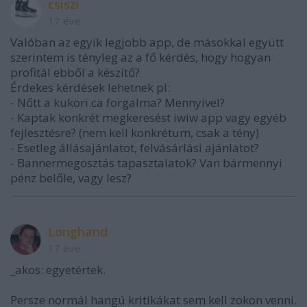
csiszi
17 éve
Valóban az egyik legjobb app, de másokkal együtt
szerintem is tényleg az a fő kérdés, hogy hogyan
profitál ebből a készítő?
Érdekes kérdések lehetnek pl:
- Nőtt a kukori.ca forgalma? Mennyivel?
- Kaptak konkrét megkeresést iwiw app vagy egyéb
fejlesztésre? (nem kell konkrétum, csak a tény)
- Esetleg állásajánlatot, felvásárlási ajánlatot?
- Bannermegosztás tapasztalatok? Van bármennyi
pénz belőle, vagy lesz?
Longhand
17 éve
_akos: egyetértek.
Persze normál hangú kritikákat sem kell zokon venni.