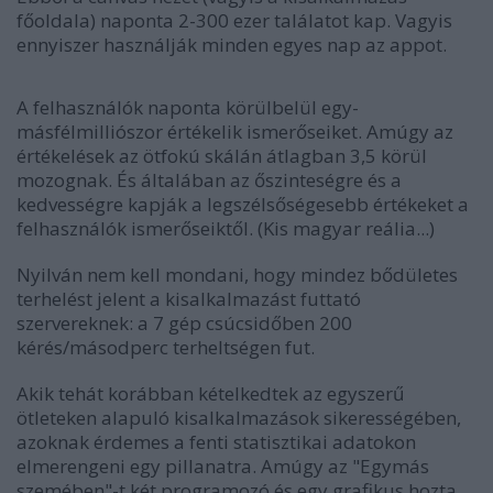
főoldala) naponta 2-300 ezer találatot kap. Vagyis
ennyiszer használják minden egyes nap az appot.
A felhasználók naponta körülbelül egy-
másfélmilliószor értékelik ismerőseiket. Amúgy az
értékelések az ötfokú skálán átlagban 3,5 körül
mozognak. És általában az őszinteségre és a
kedvességre kapják a legszélsőségesebb értékeket a
felhasználók ismerőseiktől. (Kis magyar reália...)
Nyilván nem kell mondani, hogy mindez bődületes
terhelést jelent a kisalkalmazást futtató
szervereknek: a 7 gép csúcsidőben 200
kérés/másodperc terheltségen fut.
Akik tehát korábban kételkedtek az egyszerű
ötleteken alapuló kisalkalmazások sikerességében,
azoknak érdemes a fenti statisztikai adatokon
elmerengeni egy pillanatra. Amúgy az "Egymás
szemében"-t két programozó és egy grafikus hozta