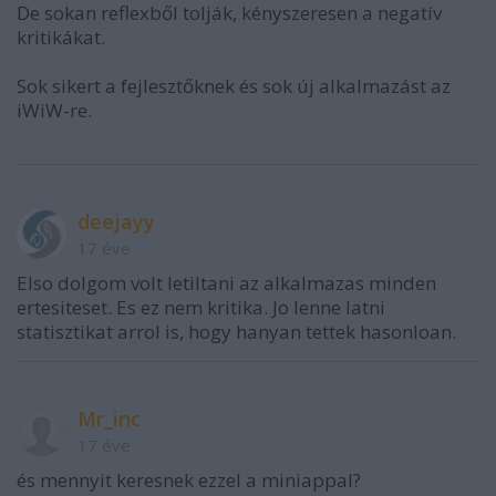
De sokan reflexből tolják, kényszeresen a negatív
kritikákat.
Sok sikert a fejlesztőknek és sok új alkalmazást az
iWiW-re.
deejayy
17 éve
Elso dolgom volt letiltani az alkalmazas minden
ertesiteset. Es ez nem kritika. Jo lenne latni
statisztikat arrol is, hogy hanyan tettek hasonloan.
Mr_inc
17 éve
és mennyit keresnek ezzel a miniappal?