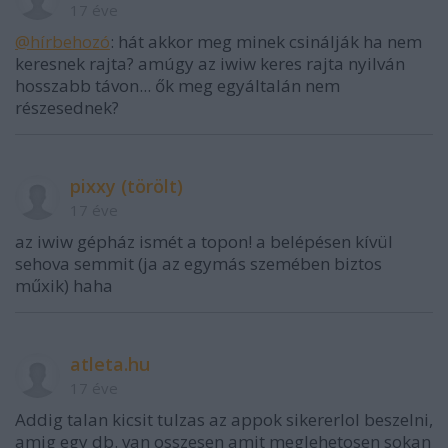
17 éve
@hírbehozó
: hát akkor meg minek csinálják ha nem
keresnek rajta? amúgy az iwiw keres rajta nyilván
hosszabb távon... ők meg egyáltalán nem
részesednek?
pixxy (törölt)
17 éve
az iwiw gépház ismét a topon! a belépésen kívül
sehova semmit (ja az egymás szemében biztos
műxik) haha
atleta.hu
17 éve
Addig talan kicsit tulzas az appok sikererlol beszelni,
amig egy db. van osszesen amit meglehetosen sokan