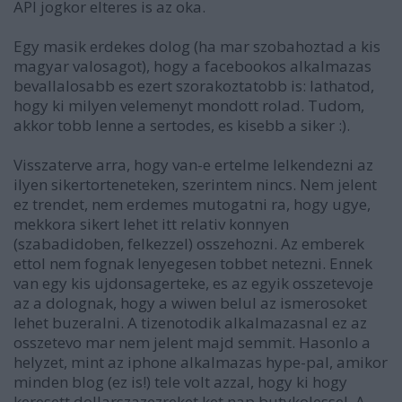
API jogkor elteres is az oka.
Egy masik erdekes dolog (ha mar szobahoztad a kis
magyar valosagot), hogy a facebookos alkalmazas
bevallalosabb es ezert szorakoztatobb is: lathatod,
hogy ki milyen velemenyt mondott rolad. Tudom,
akkor tobb lenne a sertodes, es kisebb a siker :).
Visszaterve arra, hogy van-e ertelme lelkendezni az
ilyen sikertorteneteken, szerintem nincs. Nem jelent
ez trendet, nem erdemes mutogatni ra, hogy ugye,
mekkora sikert lehet itt relativ konnyen
(szabadidoben, felkezzel) osszehozni. Az emberek
ettol nem fognak lenyegesen tobbet netezni. Ennek
van egy kis ujdonsagerteke, es az egyik osszetevoje
az a dolognak, hogy a wiwen belul az ismerosoket
lehet buzeralni. A tizenotodik alkalmazasnal ez az
osszetevo mar nem jelent majd semmit. Hasonlo a
helyzet, mint az iphone alkalmazas hype-pal, amikor
minden blog (ez is!) tele volt azzal, hogy ki hogy
keresett dollarszazezreket ket nap butykolessel. A