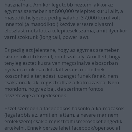
hasznalnak. Amikor legutobb neztem, akkor az
egymas szemeben az 800,000 telepites kurul allt, a
masodik helyezett pedig valahol 37,000 korul volt.
Innentol (a masodiktol) kezdve erzesre olyasmi
eloszlast mutatott a telepitesek szama, amit ilyenkor
varni szoktunk (long tail, power law).
Ez pedig azt jelentene, hogy az egymas szemeben
sikere inkabb kivetel, mint szabaly. Amellett, hogy
tenyleg esztetikusra van megcsinalva elsosorban
nyilvan az okosan kitalalt viralis modellnek
koszonheti a terjedest: uzenget funek fanak, nem
csak annak, aki regisztralt az alkalmazasba. Nem
mondom, hogy ez baj, de szerintem fontos
osszetevoje a terjedesenek.
Ezzel szemben a facebookos hasonlo alkalmazasok
(legalabbis az, amit en lattam, a nevere mar nem
emlekszem) csak a regisztralt ismerosoket engedik
ertekelni. Ennek persze lehet facebook/opensocial