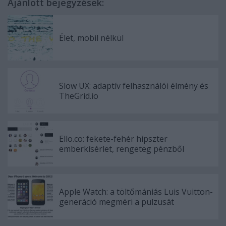
Ajánlott bejegyzések:
Élet, mobil nélkül
Slow UX: adaptív felhasználói élmény és
TheGrid.io
Ello.co: fekete-fehér hipszter
emberkísérlet, rengeteg pénzből
Apple Watch: a töltőmániás Luis Vuitton-
generáció megméri a pulzusát