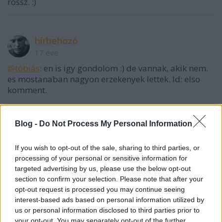
rossz. :)
hírbehozó
17 éve
@tóbiás
: en is igy gondolom :) de vannak, akik nem.
es mostanaban nagyon erzekenyek lettek. ld: elso
komment.
Blog -
Do Not Process My Personal Information
◄ViZion
17 éve
If you wish to opt-out of the sale, sharing to third parties, or
@_akos
:
processing of your personal or sensitive information for
Igazad van, és én vagyok az egyik aki folyamatosan
targeted advertising by us, please use the below opt-out
szóváteszi a sebességet.
section to confirm your selection. Please note that after your
opt-out request is processed you may continue seeing
Nézd az én szememmel: használnék valamit, amire
interest-based ads based on personal information utilized by
még a fejlesztők is azt mondják, hogy valóban lassú
us or personal information disclosed to third parties prior to
-de a hirdetések miatt.
your opt-out. You may separately opt-out of the further