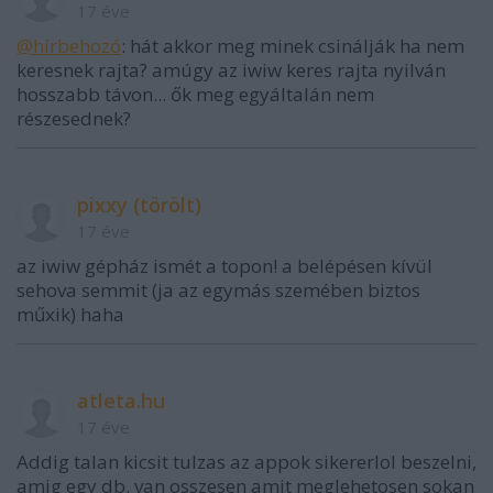
17 éve
@hírbehozó
: hát akkor meg minek csinálják ha nem
keresnek rajta? amúgy az iwiw keres rajta nyilván
hosszabb távon... ők meg egyáltalán nem
részesednek?
pixxy (törölt)
17 éve
az iwiw gépház ismét a topon! a belépésen kívül
sehova semmit (ja az egymás szemében biztos
műxik) haha
atleta.hu
17 éve
Addig talan kicsit tulzas az appok sikererlol beszelni,
amig egy db. van osszesen amit meglehetosen sokan