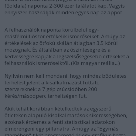
főoldala) naponta 2-300 ezer találatot kap. Vagyis
ennyiszer használják minden egyes nap az appot.
A felhasználók naponta körülbelül egy-
másfélmilliószor értékelik ismerőseiket. Amúgy az
értékelések az ötfokú skálán átlagban 3,5 körül
mozognak. És általában az őszinteségre és a
kedvességre kapják a legszélsőségesebb értékeket a
felhasználók ismerőseiktől. (Kis magyar reália...)
Nyilván nem kell mondani, hogy mindez bődületes
terhelést jelent a kisalkalmazást futtató
szervereknek: a 7 gép csúcsidőben 200
kérés/másodperc terheltségen fut.
Akik tehát korábban kételkedtek az egyszerű
ötleteken alapuló kisalkalmazások sikerességében,
azoknak érdemes a fenti statisztikai adatokon
elmerengeni egy pillanatra. Amúgy az "Egymás
szemében"-t két programozó és egy grafikus hozta