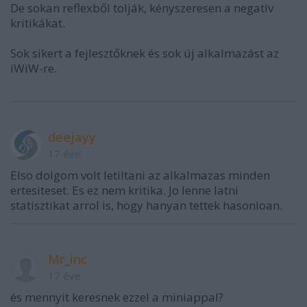
De sokan reflexből tolják, kényszeresen a negatív
kritikákat.
Sok sikert a fejlesztőknek és sok új alkalmazást az
iWiW-re.
deejayy
17 éve
Elso dolgom volt letiltani az alkalmazas minden
ertesiteset. Es ez nem kritika. Jo lenne latni
statisztikat arrol is, hogy hanyan tettek hasonloan.
Mr_inc
17 éve
és mennyit keresnek ezzel a miniappal?