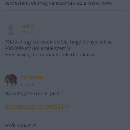
kerdeztem, ok meg valaszoltak. ez a know-how.
lurko
17 éve
Például úgy kerestek belőle, hogy ők nyerték az
500.000-et? (jól emlékszem?)
Édes kevés, de ha már kötekedni akarok...
Bitorrent
17 éve
Na kötegszem én is picit.
kep.ivpicture.hu/100858.jpg
erről ennyit :P