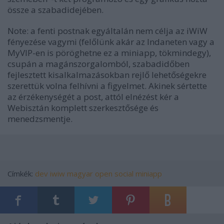
össze a szabadidejében.
Note: a fenti postnak egyáltalán nem célja az iWiW
fényezése vagymi (felőlünk akár az Indaneten vagy a
MyVIP-en is pöröghetne ez a miniapp, tökmindegy),
csupán a magánszorgalomból, szabadidőben
fejlesztett kisalkalmazásokban rejlő lehetőségekre
szerettük volna felhívni a figyelmet. Akinek sértette
az érzékenységét a post, attól elnézést kér a
Webisztán komplett szerkesztősége és
menedzsmentje.
Címkék:
dev
iwiw
magyar
open social
miniapp