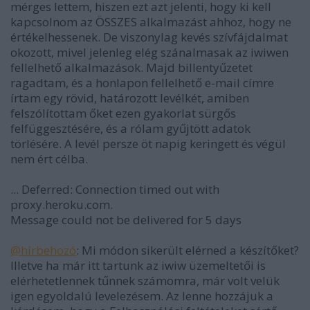
mérges lettem, hiszen ezt azt jelenti, hogy ki kell
kapcsolnom az ÖSSZES alkalmazást ahhoz, hogy ne
értékelhessenek. De viszonylag kevés szívfájdalmat
okozott, mivel jelenleg elég szánalmasak az iwiwen
fellelhető alkalmazások. Majd billentyűzetet
ragadtam, és a honlapon fellelhető e-mail címre
írtam egy rövid, határozott levélkét, amiben
felszólítottam őket ezen gyakorlat sürgős
felfüggesztésére, és a rólam gyűjtött adatok
törlésére. A levél persze öt napig keringett és végül
nem ért célba.
... Deferred: Connection timed out with
proxy.heroku.com.
Message could not be delivered for 5 days
@hírbehozó
: Mi módon sikerült elérned a készítőket?
Illetve ha már itt tartunk az iwiw üzemeltetői is
elérhetetlennek tűnnek számomra, már volt velük
igen egyoldalú levelezésem. Az lenne hozzájuk a