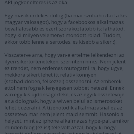
API jogkor elteres is az oka.
Egy masik erdekes dolog (ha mar szobahoztad a kis
magyar valosagot), hogy a facebookos alkalmazas
bevallalosabb es ezert szorakoztatobb is: lathatod,
hogy ki milyen velemenyt mondott rolad. Tudom,
akkor tobb lenne a sertodes, es kisebb a siker :).
Visszaterve arra, hogy van-e ertelme lelkendezni az
ilyen sikertorteneteken, szerintem nincs. Nem jelent
ez trendet, nem erdemes mutogatni ra, hogy ugye,
mekkora sikert lehet itt relativ konnyen
(szabadidoben, felkezzel) osszehozni. Az emberek
ettol nem fognak lenyegesen tobbet netezni. Ennek
van egy kis ujdonsagerteke, es az egyik osszetevoje
az a dolognak, hogy a wiwen belul az ismerosoket
lehet buzeralni. A tizenotodik alkalmazasnal ez az
osszetevo mar nem jelent majd semmit. Hasonlo a
helyzet, mint az iphone alkalmazas hype-pal, amikor
minden blog (ez is!) tele volt azzal, hogy ki hogy
keresett dollarszazezreket ket nap butykolessel. A