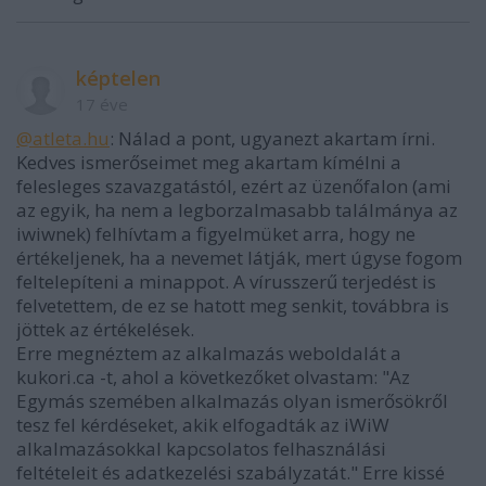
képtelen
17 éve
@atleta.hu
: Nálad a pont, ugyanezt akartam írni.
Kedves ismerőseimet meg akartam kímélni a
felesleges szavazgatástól, ezért az üzenőfalon (ami
az egyik, ha nem a legborzalmasabb találmánya az
iwiwnek) felhívtam a figyelmüket arra, hogy ne
értékeljenek, ha a nevemet látják, mert úgyse fogom
feltelepíteni a minappot. A vírusszerű terjedést is
felvetettem, de ez se hatott meg senkit, továbbra is
jöttek az értékelések.
Erre megnéztem az alkalmazás weboldalát a
kukori.ca -t, ahol a következőket olvastam: "Az
Egymás szemében alkalmazás olyan ismerősökről
tesz fel kérdéseket, akik elfogadták az iWiW
alkalmazásokkal kapcsolatos felhasználási
feltételeit és adatkezelési szabályzatát." Erre kissé