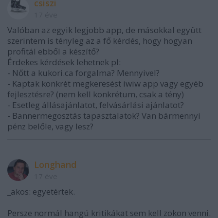
csiszi
17 éve
Valóban az egyik legjobb app, de másokkal együtt
szerintem is tényleg az a fő kérdés, hogy hogyan
profitál ebből a készítő?
Érdekes kérdések lehetnek pl:
- Nőtt a kukori.ca forgalma? Mennyivel?
- Kaptak konkrét megkeresést iwiw app vagy egyéb
fejlesztésre? (nem kell konkrétum, csak a tény)
- Esetleg állásajánlatot, felvásárlási ajánlatot?
- Bannermegosztás tapasztalatok? Van bármennyi
pénz belőle, vagy lesz?
Longhand
17 éve
_akos: egyetértek.
Persze normál hangú kritikákat sem kell zokon venni.