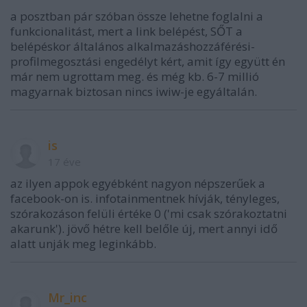
a posztban pár szóban össze lehetne foglalni a
funkcionalitást, mert a link belépést, SŐT a
belépéskor általános alkalmazáshozzáférési-
profilmegosztási engedélyt kért, amit így együtt én
már nem ugrottam meg. és még kb. 6-7 millió
magyarnak biztosan nincs iwiw-je egyáltalán.
is
17 éve
az ilyen appok egyébként nagyon népszerűek a
facebook-on is. infotainmentnek hívják, tényleges,
szórakozáson felüli értéke 0 ('mi csak szórakoztatni
akarunk'). jövő hétre kell belőle új, mert annyi idő
alatt unják meg leginkább.
Mr_inc