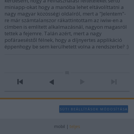
kérdésem, hogy a Felhasználási feltételeket sértő
miniapp-okat hogy a manóba lehet eltávolíttatni a
nagy magyar közösségi oldalról, mert a "Jelentem"-
re már számtalanszor rákattintottam az iwiw-en a
címben is említett alkalmazásnál, nagyon magasról
tettek a fejemre. Talán azért, mert a nagy
pofáraeséstől félnek, hogy a díjnyertes applikáció
éppenhogy be sem kerülhetett volna a rendszerbe? :)
SÜTI BEÁLLÍTÁSOK MÓDOSÍTÁSA
mobil
|
teljes