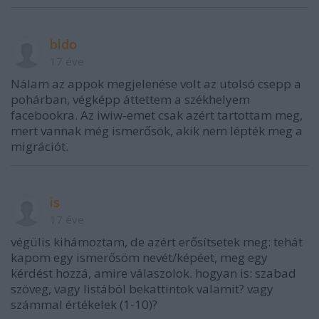
bldo
17 éve
Nálam az appok megjelenése volt az utolsó csepp a
pohárban, végképp áttettem a székhelyem
facebookra. Az iwiw-emet csak azért tartottam meg,
mert vannak még ismerősök, akik nem lépték meg a
migrációt.
is
17 éve
végülis kihámoztam, de azért erősítsetek meg: tehát
kapom egy ismerősöm nevét/képéet, meg egy
kérdést hozzá, amire válaszolok. hogyan is: szabad
szöveg, vagy listából bekattintok valamit? vagy
számmal értékelek (1-10)?