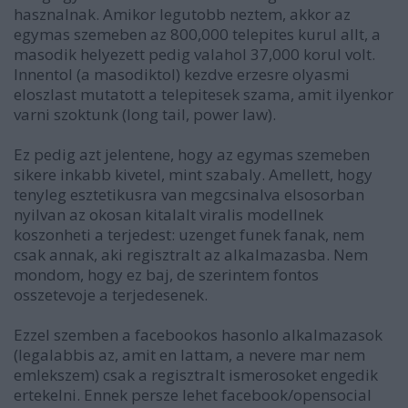
hasznalnak. Amikor legutobb neztem, akkor az
egymas szemeben az 800,000 telepites kurul allt, a
masodik helyezett pedig valahol 37,000 korul volt.
Innentol (a masodiktol) kezdve erzesre olyasmi
eloszlast mutatott a telepitesek szama, amit ilyenkor
varni szoktunk (long tail, power law).
Ez pedig azt jelentene, hogy az egymas szemeben
sikere inkabb kivetel, mint szabaly. Amellett, hogy
tenyleg esztetikusra van megcsinalva elsosorban
nyilvan az okosan kitalalt viralis modellnek
koszonheti a terjedest: uzenget funek fanak, nem
csak annak, aki regisztralt az alkalmazasba. Nem
mondom, hogy ez baj, de szerintem fontos
osszetevoje a terjedesenek.
Ezzel szemben a facebookos hasonlo alkalmazasok
(legalabbis az, amit en lattam, a nevere mar nem
emlekszem) csak a regisztralt ismerosoket engedik
ertekelni. Ennek persze lehet facebook/opensocial