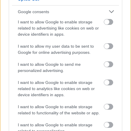
Bitorrent
17 éve
Google consents
"naponta 1,2-1,5 milliószor töltődik be az
I want to allow Google to enable storage
alkalmazás."
related to advertising like cookies on web or
device identifiers in apps.
Persze, mikor 10-ből 9-szer be se jön, állandóan
hibás, jojó, de lehetne SOKKAL jobb is!!!
I want to allow my user data to be sent to
Google for online advertising purposes.
I want to allow Google to send me
Bitorrent
personalized advertising.
17 éve
Na erről ennyit:
I want to allow Google to enable storage
related to analytics like cookies on web or
device identifiers in apps.
www.mellbimbo.eu/files/giwiw_fail.jpg
I want to allow Google to enable storage
:) :P
related to functionality of the website or app.
I want to allow Google to enable storage