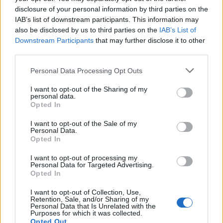
Tehát NEM ingyenes. Akkor milyen vasról beszélünk?
disclosure of your personal information by third parties on the
IAB’s list of downstream participants. This information may
VAN bevétel. És mint felhasználót -pl. engem-
also be disclosed by us to third parties on the
IAB’s List of
nagyon nem izgat, hogy mennyi servert kell
Downstream Participants
that may further disclose it to other
vennetek, hogy símán menjen.
third parties.
Please note that this website/app uses one or more Google
Personal Data Processing Opt Outs
services and may gather and store information including but
fraki
not limited to your visit or usage behaviour. You may click to
I want to opt-out of the Sharing of my
17 éve
personal data.
grant or deny consent to Google and its third-party tags to
Opted In
Azért én kíváncsi lennék rá, amire Szily rákérdezett.
use your data for below specified purposes in below Google
consent section.
I want to opt-out of the Sale of my
Personal Data.
Opted In
assem
I want to opt-out of processing my
17 éve
Personal Data for Targeted Advertising.
Opted In
@csiszi
: ez a legjobb app? atyavilág, milyen lehet a
többi akkor?
I want to opt-out of Collection, Use,
Retention, Sale, and/or Sharing of my
Personal Data that Is Unrelated with the
Purposes for which it was collected.
Opted Out