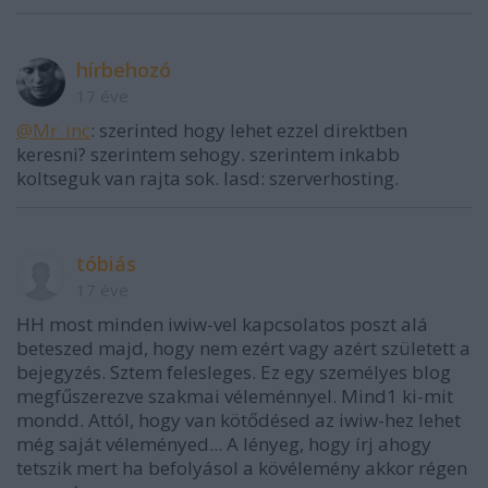
hírbehozó
17 éve
@Mr_inc
: szerinted hogy lehet ezzel direktben
keresni? szerintem sehogy. szerintem inkabb
koltseguk van rajta sok. lasd: szerverhosting.
tóbiás
17 éve
HH most minden iwiw-vel kapcsolatos poszt alá
beteszed majd, hogy nem ezért vagy azért született a
bejegyzés. Sztem felesleges. Ez egy személyes blog
megfűszerezve szakmai véleménnyel. Mind1 ki-mit
mondd. Attól, hogy van kötődésed az iwiw-hez lehet
még saját véleményed... A lényeg, hogy írj ahogy
tetszik mert ha befolyásol a kövélemény akkor régen