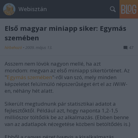
Webisztán
Első magyar miniapp siker: Egymás
szemében
hírbehozó
•
2009. május 13.
47
Asszem nem lövök nagyon mellé, ha azt
mondom: megvan az első miniapp sikertörténet. Az
"
Egymás szemében
"-ről van szó, mely minden
képzeletet felülmúló népszerűséget ért el az iWiW-
en, néhány hét alatt.
Sikerült megtudnunk pár statisztikai adatot a
fejlesztőktől. Például azt, hogy naponta 1,2-1,5
milliószor töltődik be az alkalmazás. (Ebben benne
van az adatlapok nézegetése közbeni betöltődés is.)
Ebből a canvas nézet (vagyis a kisalkalmazás