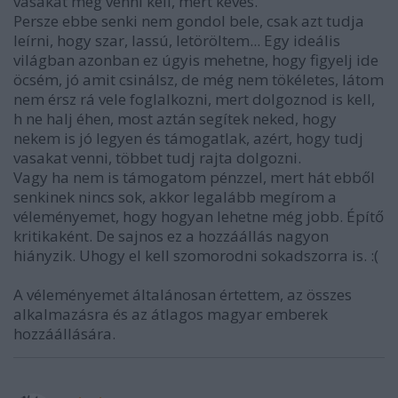
vasakat meg venni kell, mert kevés.
Persze ebbe senki nem gondol bele, csak azt tudja
leírni, hogy szar, lassú, letöröltem... Egy ideális
világban azonban ez úgyis mehetne, hogy figyelj ide
öcsém, jó amit csinálsz, de még nem tökéletes, látom
nem érsz rá vele foglalkozni, mert dolgoznod is kell,
h ne halj éhen, most aztán segítek neked, hogy
nekem is jó legyen és támogatlak, azért, hogy tudj
vasakat venni, többet tudj rajta dolgozni.
Vagy ha nem is támogatom pénzzel, mert hát ebből
senkinek nincs sok, akkor legalább megírom a
véleményemet, hogy hogyan lehetne még jobb. Építő
kritikaként. De sajnos ez a hozzáállás nagyon
hiányzik. Uhogy el kell szomorodni sokadszorra is. :(
A véleményemet általánosan értettem, az összes
alkalmazásra és az átlagos magyar emberek
hozzáállására.