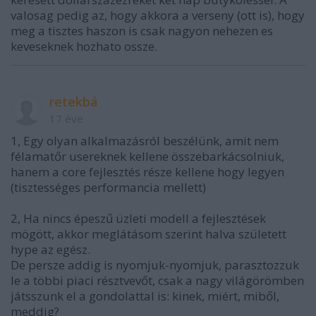
valosag pedig az, hogy akkora a verseny (ott is), hogy
meg a tisztes haszon is csak nagyon nehezen es
keveseknek hozhato ossze.
retekbá
17 éve
1, Egy olyan alkalmazásról beszélünk, amit nem
félamatőr usereknek kellene összebarkácsolniuk,
hanem a core fejlesztés része kellene hogy legyen
(tisztességes performancia mellett)
2, Ha nincs épeszű üzleti modell a fejlesztések
mögött, akkor meglátásom szerint halva született
hype az egész.
De persze addig is nyomjuk-nyomjuk, parasztozzuk
le a többi piaci résztvevőt, csak a nagy világörömben
játsszunk el a gondolattal is: kinek, miért, miből,
meddig?