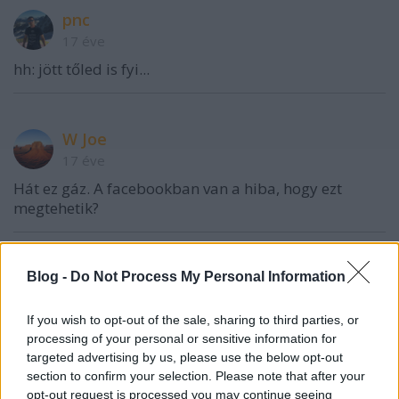
pnc
17 éve
hh: jött tőled is fyi...
W Joe
17 éve
Hát ez gáz. A facebookban van a hiba, hogy ezt
megtehetik?
hu_neutrino
Blog -
Do Not Process My Personal Information
17 éve
If you wish to opt-out of the sale, sharing to third parties, or
Javítsatok ki, ha rosszul gondolom, de nem arról van
processing of your personal or sensitive information for
szó, hogy egyszerűen kapnak egy linket, ami egy
targeted advertising by us, please use the below opt-out
lemásolt facebookos oldalra mutat, ahol te magad
section to confirm your selection. Please note that after your
írod be a felhasználóneved és jelszavadat? Tehát
opt-out request is processed you may continue seeing