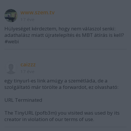
www.szem.tv
17 éve
Hülyeséget kérdeztem, hogy nem válaszol senki:
adathalász miatt újratelepítés és MBT átírás is kell?
#webi
caizzz
17 éve
egy tinyurl-es link amúgy a szemétláda, de a
szolgáltató már törölte a forwardot, ez olvasható:
URL Terminated
The TinyURL (pofb3m) you visited was used by its
creator in violation of our terms of use.