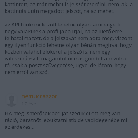
kattintott, az már mehet is jelszót cserélni. nem. aki a
kattintás után megadott jelszót, na az mehet.
az API funkciói között lehetne olyan, ami engedi,
hogy valakinek a profiljába írjál, ha az illető erre
felhatalmazott, de a jelszavát nem adta meg. viszont
egy ilyen funkció lehetne olyan bénán megírva, hogy
közben valahol előkerül a jelszó is. nem egy
valószínű eset, magamtól nem is gondoltam volna
rá, csak a poszt szüvegezése, ugye. de látom, hogy
nem erről van szó.
nemuccaszoc
17 éve
HA még ismerősök acc-ját szedik el ott még van
ráció, barátnőt lebuktatni stb de vadidegenébe mi
az érdekes...