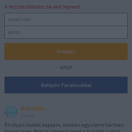
A hozzászóláshoz be kell lépned!
VAGY
BálnaUhr
17 éve
Én olyan levelet kaptam, amiben egyszerre hárman
hívnak meg. Persze azonnal ment a kukába a mail.