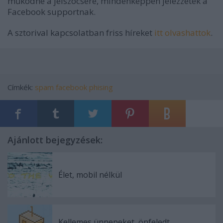
működne a jelszócsere, mindenképpen jelezzétek a
Facebook supportnak.
A sztorival kapcsolatban friss híreket
itt olvashattok
.
Címkék:
spam
facebook
phising
Ajánlott bejegyzések:
Élet, mobil nélkül
Kellemes ünnepeket, önfeledt