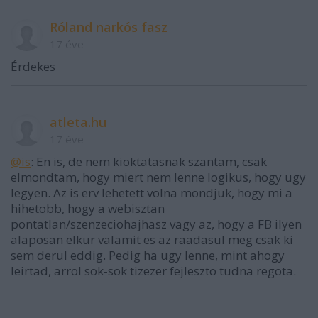
Róland narkós fasz
17 éve
Érdekes
atleta.hu
17 éve
@is
: En is, de nem kioktatasnak szantam, csak
elmondtam, hogy miert nem lenne logikus, hogy ugy
legyen. Az is erv lehetett volna mondjuk, hogy mi a
hihetobb, hogy a webisztan
pontatlan/szenzeciohajhasz vagy az, hogy a FB ilyen
alaposan elkur valamit es az raadasul meg csak ki
sem derul eddig. Pedig ha ugy lenne, mint ahogy
leirtad, arrol sok-sok tizezer fejleszto tudna regota.