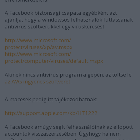
A Facebook biztonsági csapata egyébként azt
ajánlja, hogy a windowsos felhasználók futtassanak
antivírus szoftverükkel egy víruskeresést:
http://www.microsoft.com/
protect/viruses/xp/av.mspx
http://www.microsoft.com/
protect/computer/viruses/
default.mspx
Akinek nincs antivírus program a gépén, az töltse le
az AVG ingyenes szoftverét
.
A macesek pedig itt tájékozódhatnak:
http://support.apple.com/kb/
HT1222
A Facebook amúgy segít felhasználóinak az ellopott
accountok visszaszerzésében. Úgyhogy ha nem