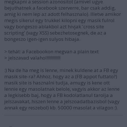
megkapni a session azonositot (amivel ugye
bejuthatnek a facebook szerverre, bar csak addig,
amig ki nem lep az adott felhasznalo). Illetve amikor
megis sikerul egy trukkel kilopni egy masik fulrol
vagy bongeszo ablakbol azt hivjak 'cross site
scripting' (vagy XSS) sebezhetosegnek, de az a
bongeszo igen-igen sulyos hibaja.
> tehát: a Facebookon megvan a plain text
> jelszavad valahol!!!!!!!!!!!!
:) Na de ha meg is lenne, minek kuldene at a FB egy
masik site-ra? Ahhoz, hogy az a (FB appot futtato?)
masik site is hasznalni tudja, amugy is kene ott
lennie egy masolatnak belole, vagyis akkor az lenne
a legkisebb baj, hogy a FB kodolatlanul tarolja a
jelszavakat, hiszen lenne a jelszoadatbazisbol (vagy
annak egy reszebol) kb. 50000 masolat a vilagon :).