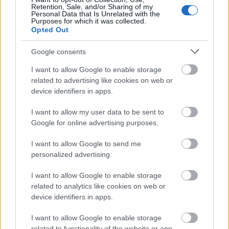
Retention, Sale, and/or Sharing of my
Personal Data that Is Unrelated with the
Hargita Nándor
Purposes for which it was collected.
Opted Out
17 éve
a sima megtekintés kevés, be is kell lépni.
Google consents
de azért cseréltem jelszót.
I want to allow Google to enable storage
related to advertising like cookies on web or
device identifiers in apps.
atleta.hu
I want to allow my user data to be sent to
17 éve
Google for online advertising purposes.
Nem errol van szo veletlenul:
www.b
i tclan.be ? Ja, ne
I want to allow Google to send me
irjatok bele a jelszot... :) En asszem tegnap kaptam
personalized advertising.
egy ismerostol, hogy nezzem meg, ma mar szol a
firefox, hogy hamisitott website van az URL mogott.
I want to allow Google to enable storage
related to analytics like cookies on web or
Az a fura, hogy facebook logo vagy felirat nincs rajta,
device identifiers in apps.
az URL-t sem probaltak hasonlora venni, csak a
design azonos. Ha meg beirod a jelszot, akkor
I want to allow Google to enable storage
semmi nem tortenik. Legalabbis, ha rossz, akkor
related to functionality of the website or app.