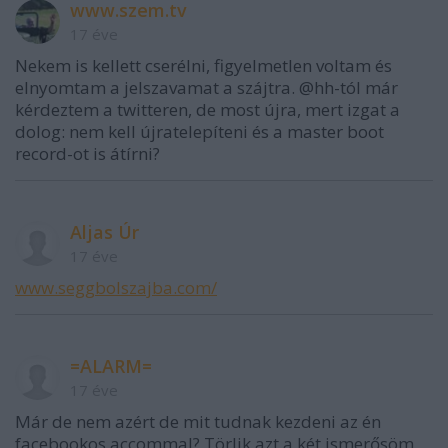
www.szem.tv
17 éve
Nekem is kellett cserélni, figyelmetlen voltam és
elnyomtam a jelszavamat a szájtra. @hh-tól már
kérdeztem a twitteren, de most újra, mert izgat a
dolog: nem kell újratelepíteni és a master boot
record-ot is átírni?
Aljas Úr
17 éve
www.seggbolszajba.com/
=ALARM=
17 éve
Már de nem azért de mit tudnak kezdeni az én
facebookos accommal? Törlik azt a két ismerősöm,