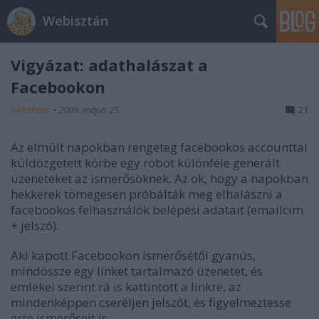
Webisztán
Vigyázat: adathalászat a
Facebookon
hírbehozó
•
2009. május 25.
21
Az elmúlt napokban rengeteg facebookos accounttal
küldözgetett körbe egy robot különféle generált
üzeneteket az ismerősöknek. Az ok, hogy a napokban
hekkerek tömegesen próbálták meg elhalászni a
facebookos felhasználók belépési adatait (emailcím
+ jelszó).
Aki kapott Facebookon ismerősétől gyanús,
mindössze egy linket tartalmazó üzenetet, és
emlékei szerint rá is kattintott a linkre, az
mindenképpen cseréljen jelszót, és figyelmeztesse
erre ismerőseit is.