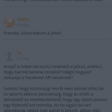
Anim
17 éve
francba, kimaradtam a jóból
is
17 éve
ennyi? a linken keresztül elvehető a jelszó, anélkül,
hogy bármit kellene csinálni? mégis hogyan?
odaadja a Facebook API valakinek?
tudom, hogy biztonsági résről nem adnak infot, de
ez valami akkora pancserság, hogy az ordít. a
leírsásból az következtethető, hogy egy adott ponton
egy fejlesztő azt mondta, no ha úgyis be van
jelentkezve, akkor már adott is jelszót, akkor már