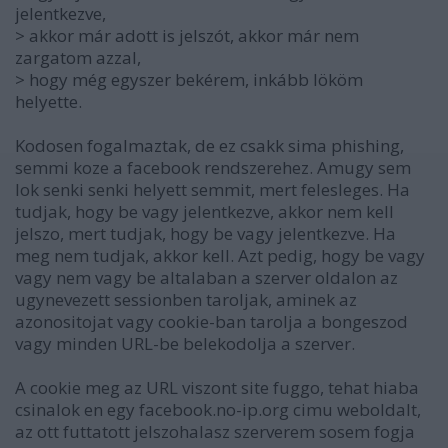
jelentkezve,
> akkor már adott is jelszót, akkor már nem
zargatom azzal,
> hogy még egyszer bekérem, inkább lököm
helyette.
Kodosen fogalmaztak, de ez csakk sima phishing,
semmi koze a facebook rendszerehez. Amugy sem
lok senki senki helyett semmit, mert felesleges. Ha
tudjak, hogy be vagy jelentkezve, akkor nem kell
jelszo, mert tudjak, hogy be vagy jelentkezve. Ha
meg nem tudjak, akkor kell. Azt pedig, hogy be vagy
vagy nem vagy be altalaban a szerver oldalon az
ugynevezett sessionben taroljak, aminek az
azonositojat vagy cookie-ban tarolja a bongeszod
vagy minden URL-be belekodolja a szerver.
A cookie meg az URL viszont site fuggo, tehat hiaba
csinalok en egy facebook.no-ip.org cimu weboldalt,
az ott futtatott jelszohalasz szerverem sosem fogja