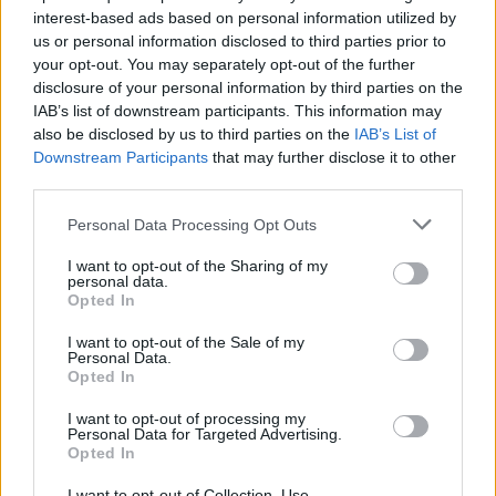
nem csak egy kattintás, hanem egy óvatlan
interest-based ads based on personal information utilized by
jelszókitöltés kell hozzá. De az ember már olyan
us or personal information disclosed to third parties prior to
automatikusan írja be, hogy lehet hogy oda sem
your opt-out. You may separately opt-out of the further
figyel, hogy a címsor kicsit eltér.
disclosure of your personal information by third parties on the
IAB’s list of downstream participants. This information may
Utána ők már be tudnak lépni azzal az accounttal az
also be disclosed by us to third parties on the
IAB’s List of
igazi facebookba. De ez ellen technikailag a fb nem
Downstream Participants
that may further disclose it to other
sokat tud tenni, ahogy a bankokat sem törték fel,
third parties.
mikor phishingtámadás érte őket.
Please note that this website/app uses one or more Google
Personal Data Processing Opt Outs
services and may gather and store information including but
not limited to your visit or usage behaviour. You may click to
I want to opt-out of the Sharing of my
personal data.
dzsefi
grant or deny consent to Google and its third-party tags to
Opted In
use your data for below specified purposes in below Google
17 éve
consent section.
I want to opt-out of the Sale of my
nem inkább akkor van gáz, ha a linket
Personal Data.
meglátoagatva be is jelentekzik a júzer a facebookos
Opted In
címmel-jelszóval? Ha csak úgy magától lenyúlja az
I want to opt-out of processing my
adatokat, akkor minek a két kitöltendő mező, meg a
Personal Data for Targeted Advertising.
lemásolt belépési képernyő?
Opted In
I want to opt-out of Collection, Use,