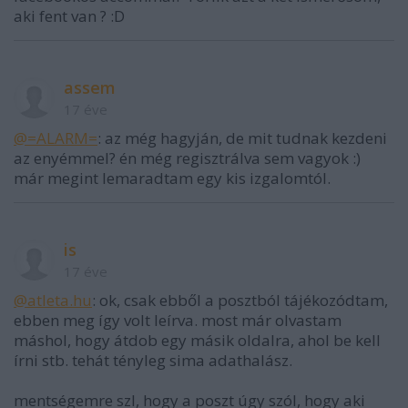
aki fent van ? :D
assem
17 éve
@=ALARM=
: az még hagyján, de mit tudnak kezdeni
az enyémmel? én még regisztrálva sem vagyok :)
már megint lemaradtam egy kis izgalomtól.
is
17 éve
@atleta.hu
: ok, csak ebből a posztból tájékozódtam,
ebben meg így volt leírva. most már olvastam
máshol, hogy átdob egy másik oldalra, ahol be kell
írni stb. tehát tényleg sima adathalász.
mentségemre szl, hogy a poszt úgy szól, hogy aki