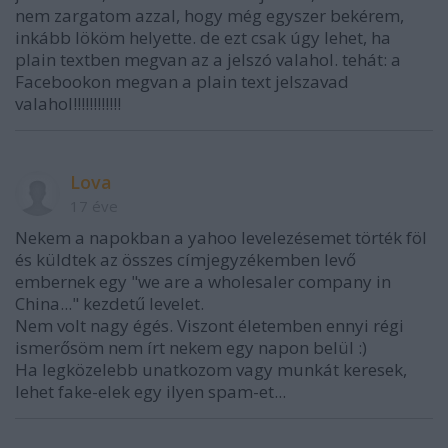
nem zargatom azzal, hogy még egyszer bekérem,
inkább lököm helyette. de ezt csak úgy lehet, ha
plain textben megvan az a jelszó valahol. tehát: a
Facebookon megvan a plain text jelszavad
valahol!!!!!!!!!!!!
Lova
17 éve
Nekem a napokban a yahoo levelezésemet törték föl
és küldtek az összes címjegyzékemben levő
embernek egy "we are a wholesaler company in
China..." kezdetű levelet.
Nem volt nagy égés. Viszont életemben ennyi régi
ismerősöm nem írt nekem egy napon belül :)
Ha legközelebb unatkozom vagy munkát keresek,
lehet fake-elek egy ilyen spam-et...