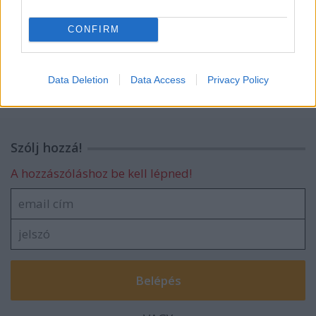
uralkodása
CONFIRM
Prezi 5
Data Deletion
Data Access
Privacy Policy
Szólj hozzá!
A hozzászóláshoz be kell lépned!