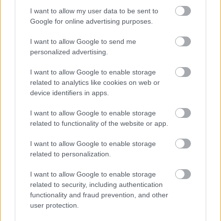
I want to allow my user data to be sent to
Google for online advertising purposes.
Ajánlott bejegyzések:
I want to allow Google to send me
personalized advertising.
Plague.io: helyi víruserő, egyenlőre
osztva
I want to allow Google to enable storage
related to analytics like cookies on web or
device identifiers in apps.
Jön a megváltás a reszponzív dizájnban:
I want to allow Google to enable storage
picture element és srcset/sizes
related to functionality of the website or app.
I want to allow Google to enable storage
related to personalization.
Nagyszabású technológiaváltás a
Prezinél, 4 év lemaradással
I want to allow Google to enable storage
related to security, including authentication
functionality and fraud prevention, and other
user protection.
Design trend 2014: az apró animációk