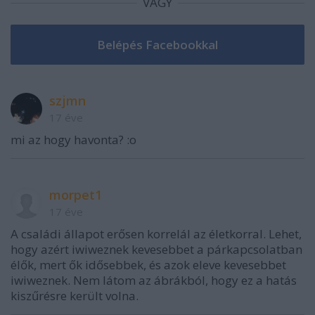
VAGY
szjmn
17 éve
mi az hogy havonta? :o
morpet1
17 éve
A családi állapot erősen korrelál az életkorral. Lehet,
hogy azért iwiweznek kevesebbet a párkapcsolatban
élők, mert ők idősebbek, és azok eleve kevesebbet
iwiweznek. Nem látom az ábrákból, hogy ez a hatás
kiszűrésre került volna.