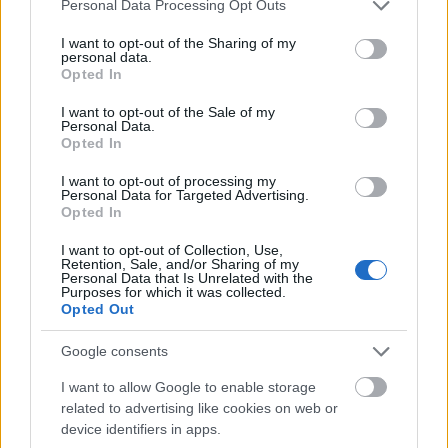
Please note that this website/app uses one or more Google
Personal Data Processing Opt Outs
services and may gather and store information including but
not limited to your visit or usage behaviour. You may click to
I want to opt-out of the Sharing of my
personal data.
grant or deny consent to Google and its third-party tags to
Opted In
use your data for below specified purposes in below Google
consent section.
I want to opt-out of the Sale of my
Personal Data.
Opted In
I want to opt-out of processing my
Personal Data for Targeted Advertising.
A kutatást egyébként tavaly decemberben készítette
Opted In
a két cég. A személyes megkérdezésen alapuló
felmérés 1031 fős mintán készült, és a magyar
I want to opt-out of Collection, Use,
lakosság összetételét figyelembe véve
Retention, Sale, and/or Sharing of my
Personal Data that Is Unrelated with the
reprezentatívnak minősül.
Purposes for which it was collected.
Opted Out
Google consents
I want to allow Google to enable storage
Címkék:
stat
magyar
kommuniti
felmérés
related to advertising like cookies on web or
device identifiers in apps.