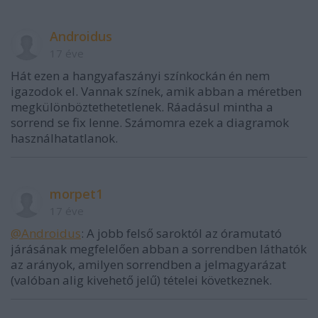
Androidus
17 éve
Hát ezen a hangyafaszányi színkockán én nem
igazodok el. Vannak színek, amik abban a méretben
megkülönböztethetetlenek. Ráadásul mintha a
sorrend se fix lenne. Számomra ezek a diagramok
használhatatlanok.
morpet1
17 éve
@Androidus
: A jobb felső saroktól az óramutató
járásának megfelelően abban a sorrendben láthatók
az arányok, amilyen sorrendben a jelmagyarázat
(valóban alig kivehető jelű) tételei következnek.