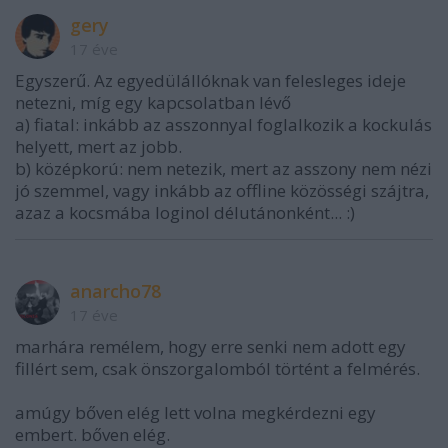
gery
17 éve
Egyszerű. Az egyedülállóknak van felesleges ideje
netezni, míg egy kapcsolatban lévő
a) fiatal: inkább az asszonnyal foglalkozik a kockulás
helyett, mert az jobb.
b) középkorú: nem netezik, mert az asszony nem nézi
jó szemmel, vagy inkább az offline közösségi szájtra,
azaz a kocsmába loginol délutánonként... :)
anarcho78
17 éve
marhára remélem, hogy erre senki nem adott egy
fillért sem, csak önszorgalomból történt a felmérés.
amúgy bőven elég lett volna megkérdezni egy
embert. bőven elég.