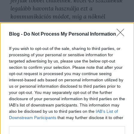
férfiak többet chatelnek: közel 45 százalékuk
legalább havonta használja ezt a
kommunikációs módot, míg a nőknél
ugyanez az arány 39 százalék. A legaktívabb
chatelők a 18-29 évesek és az egyedülállók. A
Blog -
Do Not Process My Personal Information
legnépszerűbb chatprogramok az MSN és a
Skype: míg előbbit hazánkban a 18-64 éves
If you wish to opt-out of the sale, sharing to third parties, or
processing of your personal or sensitive information for
netezők 37 százaléka használja, addig
targeted advertising by us, please use the below opt-out
utóbbit minden ötödik internetező.
section to confirm your selection. Please note that after your
opt-out request is processed you may continue seeing
interest-based ads based on personal information utilized by
us or personal information disclosed to third parties prior to
your opt-out. You may separately opt-out of the further
disclosure of your personal information by third parties on the
IAB’s list of downstream participants. This information may
also be disclosed by us to third parties on the
IAB’s List of
Downstream Participants
that may further disclose it to other
third parties.