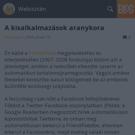
Webisztán
A kisalkalmazások aranykora
hírbehozó
•
2009. június 19.
8
Én kábé a
FriendFeed
megjelenéséhez és
elterjedéséhez (2007-2008 fordulója) kötöm azt a
jelenséget, amikor a netezőket elkezdte zavarni az
automatikus tartalomújramegosztás. Vagyis amikor
feedeket keresztbe-kasul kötögetnek be az emberek
különféle közösségi szájtokba.
A feszültség csak nőtt a Facebook felfejlődésével.
Főként a Twitter-Facebook viszonylatban. (Példa: a
Google Readerben megosztott hírek automatikusan
kipostolódtak Twitterre, és onnan meg
automatikusan bekerül a FriendFeedbe, ahonnan
kikerül a Facebookra, majd esetleg valaki onnan