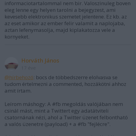
informaciotartalommal nem bir. Valoszinuleg boven
eleg lenne egy helyen tarolni a bejegyzest, ami
kevesebb elektronikus szemetet jelentene. Ez kb. az
az eset amikor az ember felir valamit a naplojaba,
aztan lefenymasolja, majd kiplakatozza vele a
kornyeket.
Horváth János
17 éve
@hírbehozó
: bocs de többedszerre elolvasva se
tudom értelmezni a commented, hozzákötni ahhoz
amit írtam.
Leírom máshogy: A #fb megoldás valójában nem
csinál mást, mint a Twittert egy adatátviteli
csatornának nézi, ahol a Twitter üzenet felbontható
a valós üzenetre (payload) + a #fb "fejlécre".