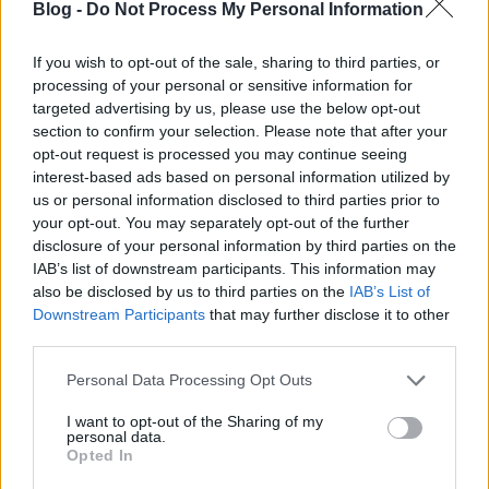
Blog -
Do Not Process My Personal Information
Szólj hozzá!
If you wish to opt-out of the sale, sharing to third parties, or
A hozzászóláshoz be kell lépned!
processing of your personal or sensitive information for
targeted advertising by us, please use the below opt-out
section to confirm your selection. Please note that after your
opt-out request is processed you may continue seeing
interest-based ads based on personal information utilized by
us or personal information disclosed to third parties prior to
your opt-out. You may separately opt-out of the further
disclosure of your personal information by third parties on the
IAB’s list of downstream participants. This information may
also be disclosed by us to third parties on the
IAB’s List of
VAGY
Downstream Participants
that may further disclose it to other
third parties.
Please note that this website/app uses one or more Google
Personal Data Processing Opt Outs
services and may gather and store information including but
not limited to your visit or usage behaviour. You may click to
I want to opt-out of the Sharing of my
personal data.
grant or deny consent to Google and its third-party tags to
Opted In
BékiPeti
use your data for below specified purposes in below Google
17 éve