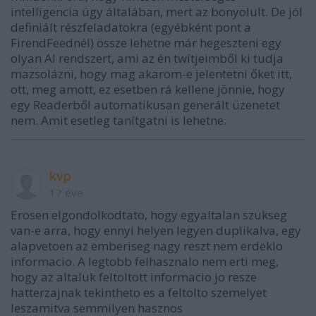
intelligencia úgy általában, mert az bonyolult. De jól
definiált részfeladatokra (egyébként pont a
FirendFeednél) össze lehetne már hegeszteni egy
olyan AI rendszert, ami az én twítjeimből ki tudja
mazsolázni, hogy mag akarom-e jelentetni őket itt,
ott, meg amott, ez esetben rá kellene jönnie, hogy
egy Readerből automatikusan generált üzenetet
nem. Amit esetleg tanítgatni is lehetne.
kvp
17 éve
Erosen elgondolkodtato, hogy egyaltalan szukseg
van-e arra, hogy ennyi helyen legyen duplikalva, egy
alapvetoen az emberiseg nagy reszt nem erdeklo
informacio. A legtobb felhasznalo nem erti meg,
hogy az altaluk feltoltott informacio jo resze
hatterzajnak tekintheto es a feltolto szemelyet
leszamitva semmilyen hasznos