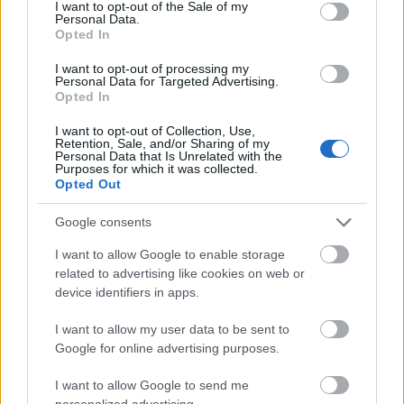
consent section.
I want to opt-out of the Sale of my
Personal Data.
Az #fb-t, illetve a Selective Twitter Status-t én is
Opted In
használom és nagyon hasznosnak tartom. Most már
csak arra kellene valami jó megoldást találni, hogy a
I want to opt-out of processing my
Personal Data for Targeted Advertising.
Reader-ben megosztott cuccok közül mégse mind
Opted In
menjen a Twitterre.
Ha csak PC előtt ülnék, akkor ott vannak a tag-ek,
I want to opt-out of Collection, Use,
Retention, Sale, and/or Sharing of my
amiknek saját feed-jük van és azt FriendFeed-en,
Personal Data that Is Unrelated with the
vagy a TwitterFeed-en keresztül be lehet kötni a
Purposes for which it was collected.
Twitterbe. De Opera Mini, illetve a Reader mobil
Opted Out
verziója nem engedi a tag-ek szerkesztését, így amit
Google consents
mobilról osztok meg, azt nem tudom külön a
Twitterre küldeni, csak utólag a PC elől.
I want to allow Google to enable storage
related to advertising like cookies on web or
device identifiers in apps.
_original
I want to allow my user data to be sent to
17 éve
Google for online advertising purposes.
tweetdecknél is szelektíven állítható, hogy
megjelenjen e facebookon is, bár asszem ott is csak
I want to allow Google to send me
personalized advertising.