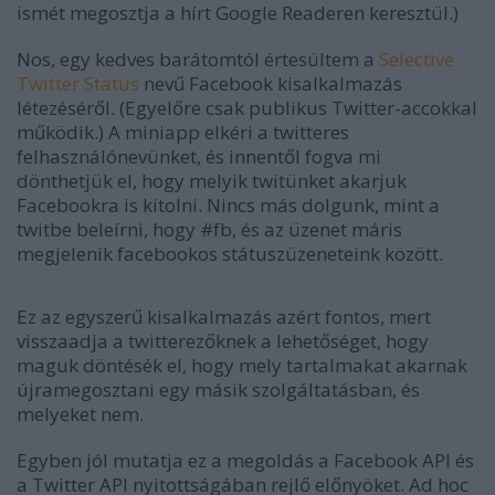
ismét megosztja a hírt Google Readeren keresztül.)
Nos, egy kedves barátomtól értesültem a
Selective
Twitter Status
nevű Facebook kisalkalmazás
létezéséről. (Egyelőre csak publikus Twitter-accokkal
működik.) A miniapp elkéri a twitteres
felhasználónevünket, és innentől fogva mi
dönthetjük el, hogy melyik twitünket akarjuk
Facebookra is kitolni. Nincs más dolgunk, mint a
twitbe beleírni, hogy #fb, és az üzenet máris
megjelenik facebookos státuszüzeneteink között.
Ez az egyszerű kisalkalmazás azért fontos, mert
visszaadja a twitterezőknek a lehetőséget, hogy
maguk döntésék el, hogy mely tartalmakat akarnak
újramegosztani egy másik szolgáltatásban, és
melyeket nem.
Egyben jól mutatja ez a megoldás a Facebook API és
a Twitter API nyitottságában rejlő előnyöket. Ad hoc