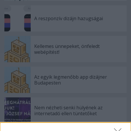
A reszponzív dizájn hazugságai
Kellemes ünnepeket, önfeledt
webépítést!
Az egyik legmenőbb app dizájner
Budapesten
Nem nézheti senki hülyének az
internetadó ellen tüntetőket