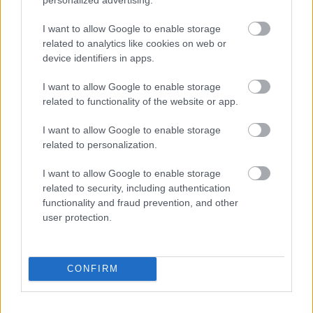
nyílt twitterrel működik.
I want to allow Google to enable storage
related to analytics like cookies on web or
device identifiers in apps.
Horváth János
I want to allow Google to enable storage
17 éve
related to functionality of the website or app.
Alapvetően ez egy rossz hack. Aki több status
szolgáltatást használ annak egy klienst kéne
I want to allow Google to enable storage
használnia és abban eldönteni, hogy akkor ez melyik
related to personalization.
felületekre küldi ki és így nem lenne a Twitteres
üzenetben fb-ra utaló szemét.
I want to allow Google to enable storage
related to security, including authentication
functionality and fraud prevention, and other
user protection.
hírbehozó
17 éve
@Horváth János
: a bongeszo maga a szamitogep.
CONFIRM
ami nem jelenik meg a bongeszoben, az nem letezik.
btw, amit te leirsz (minusz kliens), azt az iranyt ugy
hivjak g google wave.