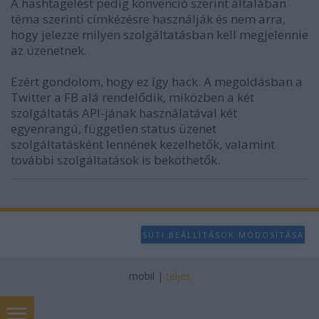
A hashtagelést pedig konvenció szerint általában
téma szerinti címkézésre használják és nem arra,
hogy jelezze milyen szolgáltatásban kell megjelennie
az üzenetnek.
Ezért gondolom, hogy ez így hack. A megoldásban a
Twitter a FB alá rendelődik, miközben a két
szolgáltatás API-jának használatával két
egyenrangú, független status üzenet
szolgáltatásként lennének kezelhetők, valamint
további szolgáltatások is beköthetők.
SÜTI BEÁLLÍTÁSOK MÓDOSÍTÁSA
mobil
|
teljes