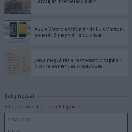
Harcolj az internetadó ellen!
Apple Watch: a töltőmániás Luis Vuitton-
generáció megméri a pulzusát
Jön a megváltás a reszponzív dizájnban:
picture element és srcset/sizes
Szólj hozzá!
A hozzászóláshoz be kell lépned!