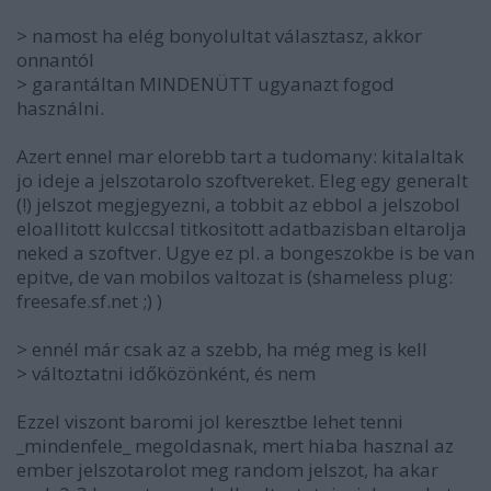
> namost ha elég bonyolultat választasz, akkor
onnantól
> garantáltan MINDENÜTT ugyanazt fogod
használni.
Azert ennel mar elorebb tart a tudomany: kitalaltak
jo ideje a jelszotarolo szoftvereket. Eleg egy generalt
(!) jelszot megjegyezni, a tobbit az ebbol a jelszobol
eloallitott kulccsal titkositott adatbazisban eltarolja
neked a szoftver. Ugye ez pl. a bongeszokbe is be van
epitve, de van mobilos valtozat is (shameless plug:
freesafe.sf.net ;) )
> ennél már csak az a szebb, ha még meg is kell
> változtatni időközönként, és nem
Ezzel viszont baromi jol keresztbe lehet tenni
_mindenfele_ megoldasnak, mert hiaba hasznal az
ember jelszotarolot meg random jelszot, ha akar