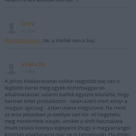
tetra
17 éve
@cadmagician
: de, a shellel van a baj.
atleta.hu
17 éve
A jelszo kitakarasanal sokkal nagyobb baj van a
legtobb banki meg egyeb biztonsagparas
alkalmazassal: valami balfek egyszre kitalalta, hogy
harmat lehet probalkozni - talan azert mert annyi a
magyar igazsag - aztan utana megszivod. Na most
az eros jelszoban jo esellyel van kis- es nagybetu
meg mindenfele irasjel, amiket a shift hasznalata
miatt relativ konnyu elgepelni (hogy a magyar/angol
kiosztas atvaltasarol mar ne is beszeljunk). Ha ehhez