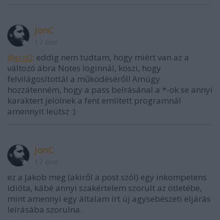
JonC
17 éve
@ern0
: eddig nem tudtam, hogy miért van az a
változó ábra Notes loginnál, köszi, hogy
felvilágosítottál a működéséről! Amúgy
hozzátenném, hogy a pass beírásánal a *-ok se annyi
karaktert jelölnek a fent említett programnál
amennyit leütsz :)
JonC
17 éve
ez a Jakob meg (akiről a post szól) egy inkompetens
idióta, kábé annyi szakértelem szorult az ötletébe,
mint amennyi egy általam írt új agysebészeti eljárás
leírásába szorulna.