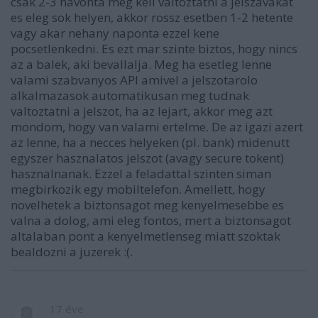
csak 2-3 havonta meg kell valtoztatni a jelszavakat
es eleg sok helyen, akkor rossz esetben 1-2 hetente
vagy akar nehany naponta ezzel kene
pocsetlenkedni. Es ezt mar szinte biztos, hogy nincs
az a balek, aki bevallalja. Meg ha esetleg lenne
valami szabvanyos API amivel a jelszotarolo
alkalmazasok automatikusan meg tudnak
valtoztatni a jelszot, ha az lejart, akkor meg azt
mondom, hogy van valami ertelme. De az igazi azert
az lenne, ha a necces helyeken (pl. bank) midenutt
egyszer hasznalatos jelszot (avagy secure tokent)
hasznalnanak. Ezzel a feladattal szinten siman
megbirkozik egy mobiltelefon. Amellett, hogy
novelhetek a biztonsagot meg kenyelmesebbe es
valna a dolog, ami eleg fontos, mert a biztonsagot
altalaban pont a kenyelmetlenseg miatt szoktak
bealdozni a juzerek :(.
17 éve