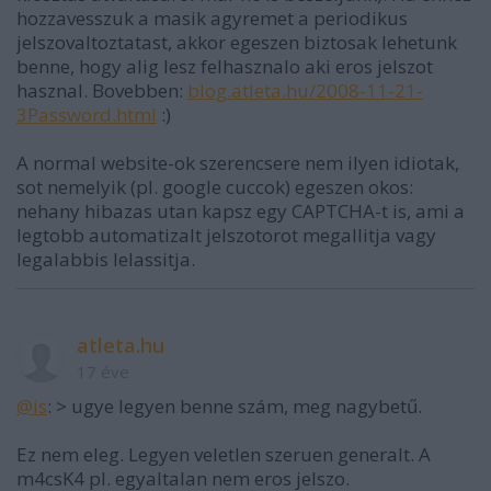
hozzavesszuk a masik agyremet a periodikus
jelszovaltoztatast, akkor egeszen biztosak lehetunk
benne, hogy alig lesz felhasznalo aki eros jelszot
hasznal. Bovebben:
blog.atleta.hu/2008-11-21-
3Password.html
:)
A normal website-ok szerencsere nem ilyen idiotak,
sot nemelyik (pl. google cuccok) egeszen okos:
nehany hibazas utan kapsz egy CAPTCHA-t is, ami a
legtobb automatizalt jelszotorot megallitja vagy
legalabbis lelassitja.
atleta.hu
17 éve
@is
: > ugye legyen benne szám, meg nagybetű.
Ez nem eleg. Legyen veletlen szeruen generalt. A
m4csK4 pl. egyaltalan nem eros jelszo.