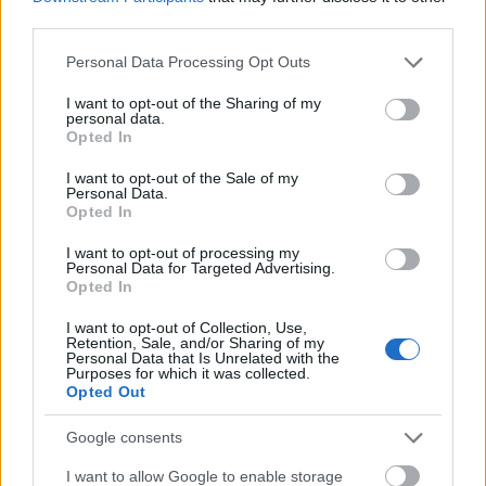
_akos
third parties.
17 éve
Please note that this website/app uses one or more Google
Maszkolatlan jelszónál a böngésző által mentett
Personal Data Processing Opt Outs
services and may gather and store information including but
jelszó hogy jelenne meg? Erre gondolt valaki?
not limited to your visit or usage behaviour. You may click to
I want to opt-out of the Sharing of my
personal data.
grant or deny consent to Google and its third-party tags to
Opted In
use your data for below specified purposes in below Google
Gyulus
consent section.
I want to opt-out of the Sale of my
Personal Data.
17 éve
Opted In
@Horváth János
: Abból hogy, kódolatlanul
I want to opt-out of processing my
visszaküldi a program a regisztrált jelszavadat, a
Personal Data for Targeted Advertising.
legkevésbé sem következik, hogy kódolatlanul is
Opted In
tárolja. Hiszen amikor elküldöd a kitöltött űrlapot, a
program legenerálja az emlékeztető/aktiváló emailt
I want to opt-out of Collection, Use,
Retention, Sale, and/or Sharing of my
a megadott adataiddal, majd kódolja a
Personal Data that Is Unrelated with the
Purposes for which it was collected.
kódolnivalót, és eltárolja az adatbázisban.
Opted Out
Google consents
ytg
I want to allow Google to enable storage