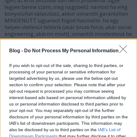
igen, az erős jelszóval van némi probléma: ugye
legyen benne szám, meg nagybetű. namost ha elég
bonyolultat választasz, akkor onnantól garantáltan
MINDENÜTT ugyanazt fogod használni. ha egy
helyen vletlenül feltörik (akár brute force, akár social
engineering, akármi miatt), onnantól mindenhová be
tudnak menni.
Blog -
Do Not Process My Personal Information
ennél már csak az a szebb, ha még meg is kell
változtatni időközönként, és nem egyforma
If you wish to opt-out of the sale, sharing to third parties, or
időközönként. valamint hogy egyik helyen elég 1
processing of your personal or sensitive information for
számjegy, de van ahol kettőt kérnek (pl.
targeted advertising by us, please use the below opt-out
magyarország.hu ügyfélkapu).
section to confirm your selection. Please note that after your
opt-out request is processed you may continue seeing
tehát ma, amikor legalább 20 helyen kérnek jelszót,
interest-based ads based on personal information utilized by
az erős jelszóval csak azt érik el, hogy egyetlen egy
us or personal information disclosed to third parties prior to
jelszót használsz mindenhová. ez pedig minden, csak
your opt-out. You may separately opt-out of the further
nem biztonság.
disclosure of your personal information by third parties on the
IAB’s list of downstream participants. This information may
also be disclosed by us to third parties on the
IAB’s List of
Downstream Participants
that may further disclose it to other