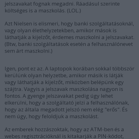
jelszavakat fognak megadni. Ráadásul szerinte
költséges is a maszkolás. (LOL.)
Azt Nielsen is elismeri, hogy banki szolgáltatásoknál,
vagy olyan élethelyzetekben, amikor mások is
láthatják a kijelzőt, érdemes maszkolni a jelszavakat.
(Btw, banki szolgáltatások esetén a felhasználónevet
sem árt maszkolni.)
Igen, pont ez az. A laptopok korában sokkal többször
kerülünk olyan helyzetbe, amikor másik is látják
vagy láthatják a kijelzőt, miközben belépünk egy
szájtra. Vagyis a jelszavak maszkolása nagyon is
fontos. A gyenge jelszavakat pedig úgy lehet
elkerülni, hogy a szolgáltató jelzi a felhasználónak,
hogy az általa megadott jelszó nem elég "erős". És
nem úgy, hogy feloldjuk a maszkolást.
Az emberek hozzászoktak, hogy az ATM-ben és a
webes regisztrációknál is kitakarják a PIN-kódot,