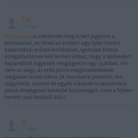
Tgr
17 éve
@_original
: a usereknek meg is kell jegyezni a
jelszavukat, és mivel az emberi agy ilyen irányú
kapacitásai erősen korlátosak, igencsak fontos
szolgáltatásnak kell lenned ahhoz, hogy a kedvedért
hajlandóak legyenek megjegyezni egy újabbat. Ha
nem az vagy, az erős jelszó megkövetelésével
magadat lövöd lábon. (A monitorra postitolt, kis-,
nagybetűt, számot és egyéb írásjelet is tartalmazó
jelszó lényegesen kevésbé biztonságot, mint a fejben
tartott csak betűből álló.)
is
17 éve