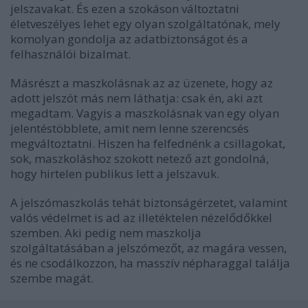
jelszavakat. És ezen a szokáson változtatni
életveszélyes lehet egy olyan szolgáltatónak, mely
komolyan gondolja az adatbiztonságot és a
felhasználói bizalmat.
Másrészt a maszkolásnak az az üzenete, hogy az
adott jelszót más nem láthatja: csak én, aki azt
megadtam. Vagyis a maszkolásnak van egy olyan
jelentéstöbblete, amit nem lenne szerencsés
megváltoztatni. Hiszen ha felfednénk a csillagokat,
sok, maszkoláshoz szokott netező azt gondolná,
hogy hirtelen publikus lett a jelszavuk.
A jelszómaszkolás tehát biztonságérzetet, valamint
valós védelmet is ad az illetéktelen nézelődőkkel
szemben. Aki pedig nem maszkolja
szolgáltatásában a jelszómezőt, az magára vessen,
és ne csodálkozzon, ha masszív népharaggal találja
szembe magát.