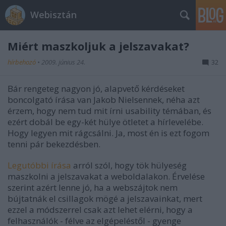
Webisztán
Miért maszkoljuk a jelszavakat?
hírbehozó
•
2009. június 24.
32
Bár rengeteg nagyon jó, alapvető kérdéseket
boncolgató írása van Jakob Nielsennek, néha azt
érzem, hogy nem tud mit írni usability témában, és
ezért dobál be egy-két hülye ötletet a hírlevelébe.
Hogy legyen mit rágcsálni. Ja, most én is ezt fogom
tenni pár bekezdésben.
Legutóbbi írása
arról szól, hogy tök hülyeség
maszkolni a jelszavakat a weboldalakon. Érvelése
szerint azért lenne jó, ha a webszájtok nem
bújtatnák el csillagok mögé a jelszavainkat, mert
ezzel a módszerrel csak azt lehet elérni, hogy a
felhasználók - félve az elgépeléstől - gyenge