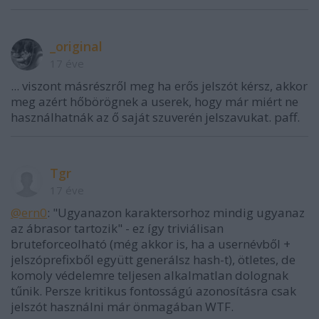
_original
17 éve
... viszont másrészről meg ha erős jelszót kérsz, akkor
meg azért hőbörögnek a userek, hogy már miért ne
használhatnák az ő saját szuverén jelszavukat. paff.
Tgr
17 éve
@ern0
: "Ugyanazon karaktersorhoz mindig ugyanaz
az ábrasor tartozik" - ez így triviálisan
bruteforceolható (még akkor is, ha a usernévből +
jelszóprefixből együtt generálsz hash-t), ötletes, de
komoly védelemre teljesen alkalmatlan dolognak
tűnik. Persze kritikus fontosságú azonosításra csak
jelszót használni már önmagában WTF.