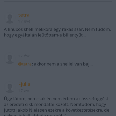
tetra
17 éve
A linuxos shell mekkora egy rakás szar. Nem tudom,
hogy egyáltalán leütöttem-e billentyűt...
17 éve
@tetra
: akkor nem a shellel van baj...
Fjulia
17 éve
Úgy látom, nemcsak én nem értem az összefüggést
az eredeti cikk mondatai között. Nemtudom, hogy
jutott Jakob Nielasen ezekre a következtetésekre, de
nekem is kell abbóla szerből. :)