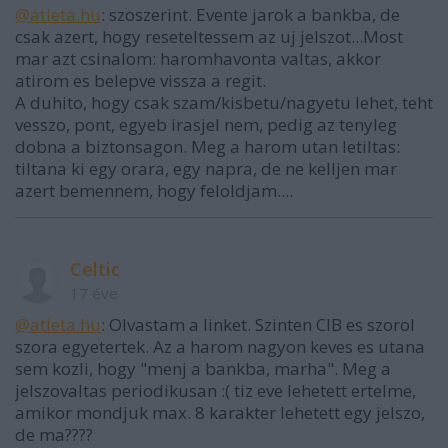
@atleta.hu
: szoszerint. Evente jarok a bankba, de
csak azert, hogy reseteltessem az uj jelszot...Most
mar azt csinalom: haromhavonta valtas, akkor
atirom es belepve vissza a regit.
A duhito, hogy csak szam/kisbetu/nagyetu lehet, teht
vesszo, pont, egyeb irasjel nem, pedig az tenyleg
dobna a biztonsagon. Meg a harom utan letiltas:
tiltana ki egy orara, egy napra, de ne kelljen mar
azert bemennem, hogy feloldjam....
Celtic
17 éve
@atleta.hu
: Olvastam a linket. Szinten CIB es szorol
szora egyetertek. Az a harom nagyon keves es utana
sem kozli, hogy "menj a bankba, marha". Meg a
jelszovaltas periodikusan :( tiz eve lehetett ertelme,
amikor mondjuk max. 8 karakter lehetett egy jelszo,
de ma????