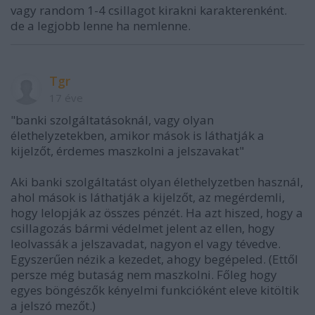
vagy random 1-4 csillagot kirakni karakterenként.
de a legjobb lenne ha nemlenne.
Tgr
17 éve
"banki szolgáltatásoknál, vagy olyan
élethelyzetekben, amikor mások is láthatják a
kijelzőt, érdemes maszkolni a jelszavakat"
Aki banki szolgáltatást olyan élethelyzetben használ,
ahol mások is láthatják a kijelzőt, az megérdemli,
hogy lelopják az összes pénzét. Ha azt hiszed, hogy a
csillagozás bármi védelmet jelent az ellen, hogy
leolvassák a jelszavadat, nagyon el vagy tévedve.
Egyszerűen nézik a kezedet, ahogy begépeled. (Ettől
persze még butaság nem maszkolni. Főleg hogy
egyes böngészők kényelmi funkcióként eleve kitöltik
a jelszó mezőt.)