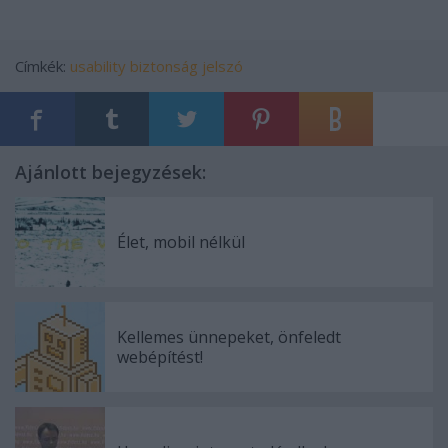
Címkék:
usability
biztonság
jelszó
Ajánlott bejegyzések:
Élet, mobil nélkül
Kellemes ünnepeket, önfeledt
webépítést!