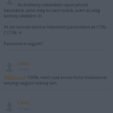
Az érzékeny oldalakon olyan jelszót
használok, amit még én sem tudok, azért az elég
komoly védelem :D
Itt-ott vannak tárolva titkosított partíciókon és CTRL-
C CTRL-V.
Paranoid-e vagyok?
Celtic
17 éve
@Bezlapat
: 100%, mert csak brute-force modszerrel
tenyleg nagyon sokaig tart.
Celtic
17 éve