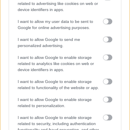
17 éve
related to advertising like cookies on web or
@Horváth János
: bezzeg, ha kódolva jönne vissza :)
device identifiers in apps.
I want to allow my user data to be sent to
Google for online advertising purposes.
fraki
17 éve
I want to allow Google to send me
personalized advertising.
Ha belegondolok, mennyi értelme van egy olyan
karriernek, melyben ilyen faszságokról kell szöveget
I want to allow Google to enable storage
gyártani...
related to analytics like cookies on web or
device identifiers in apps.
És nem, nem lesz általános a biometrikus
baszkolódás (prémium biztonsági rendszereknél
I want to allow Google to enable storage
lesz, de ott már most is van), mert gyarkan egy
related to functionality of the website or app.
jelszót többen használnak, és az is előfordul, hogy a
jelszót át kell adni egy segítőnek, mint ahogy ez
I want to allow Google to enable storage
velem is megesik néha.
related to personalization.
I want to allow Google to enable storage
related to security, including authentication
O'Seamus
functionality and fraud prevention, and other