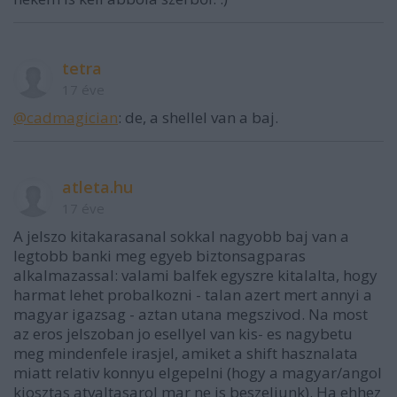
tetra
17 éve
@cadmagician
: de, a shellel van a baj.
atleta.hu
17 éve
A jelszo kitakarasanal sokkal nagyobb baj van a
legtobb banki meg egyeb biztonsagparas
alkalmazassal: valami balfek egyszre kitalalta, hogy
harmat lehet probalkozni - talan azert mert annyi a
magyar igazsag - aztan utana megszivod. Na most
az eros jelszoban jo esellyel van kis- es nagybetu
meg mindenfele irasjel, amiket a shift hasznalata
miatt relativ konnyu elgepelni (hogy a magyar/angol
kiosztas atvaltasarol mar ne is beszeljunk). Ha ehhez