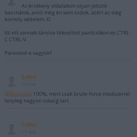
Az érzékeny oldalakon olyan jelszót
használok, amit még én sem tudok, azért az elég
komoly védelem :D
Itt-ott vannak tárolva titkosított partíciókon és CTRL-
C CTRL-V.
Paranoid-e vagyok?
Celtic
17 éve
@Bezlapat
: 100%, mert csak brute-force modszerrel
tenyleg nagyon sokaig tart.
Celtic
17 éve