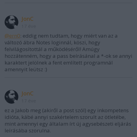
JonC
17 éve
@ern0
: eddig nem tudtam, hogy miért van az a
változó ábra Notes loginnál, köszi, hogy
felvilágosítottál a működéséről! Amúgy
hozzátenném, hogy a pass beírásánal a *-ok se annyi
karaktert jelölnek a fent említett programnál
amennyit leütsz :)
JonC
17 éve
ez a Jakob meg (akiről a post szól) egy inkompetens
idióta, kábé annyi szakértelem szorult az ötletébe,
mint amennyi egy általam írt új agysebészeti eljárás
leírásába szorulna.