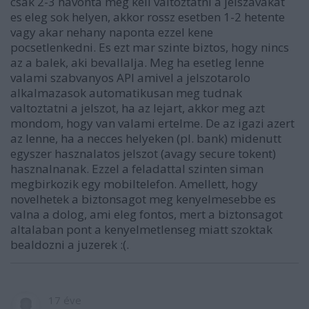
csak 2-3 havonta meg kell valtoztatni a jelszavakat
es eleg sok helyen, akkor rossz esetben 1-2 hetente
vagy akar nehany naponta ezzel kene
pocsetlenkedni. Es ezt mar szinte biztos, hogy nincs
az a balek, aki bevallalja. Meg ha esetleg lenne
valami szabvanyos API amivel a jelszotarolo
alkalmazasok automatikusan meg tudnak
valtoztatni a jelszot, ha az lejart, akkor meg azt
mondom, hogy van valami ertelme. De az igazi azert
az lenne, ha a necces helyeken (pl. bank) midenutt
egyszer hasznalatos jelszot (avagy secure tokent)
hasznalnanak. Ezzel a feladattal szinten siman
megbirkozik egy mobiltelefon. Amellett, hogy
novelhetek a biztonsagot meg kenyelmesebbe es
valna a dolog, ami eleg fontos, mert a biztonsagot
altalaban pont a kenyelmetlenseg miatt szoktak
bealdozni a juzerek :(.
17 éve