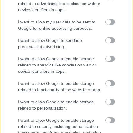
17 éve
related to advertising like cookies on web or
@Horváth János
: bezzeg, ha kódolva jönne vissza :)
device identifiers in apps.
I want to allow my user data to be sent to
Google for online advertising purposes.
fraki
17 éve
I want to allow Google to send me
personalized advertising.
Ha belegondolok, mennyi értelme van egy olyan
karriernek, melyben ilyen faszságokról kell szöveget
I want to allow Google to enable storage
gyártani...
related to analytics like cookies on web or
device identifiers in apps.
És nem, nem lesz általános a biometrikus
baszkolódás (prémium biztonsági rendszereknél
I want to allow Google to enable storage
lesz, de ott már most is van), mert gyarkan egy
related to functionality of the website or app.
jelszót többen használnak, és az is előfordul, hogy a
jelszót át kell adni egy segítőnek, mint ahogy ez
I want to allow Google to enable storage
velem is megesik néha.
related to personalization.
I want to allow Google to enable storage
related to security, including authentication
O'Seamus
functionality and fraud prevention, and other