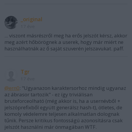
_original
17 éve
... viszont másrészről meg ha erős jelszót kérsz, akkor
meg azért hőbörögnek a userek, hogy már miért ne
használhatnák az ő saját szuverén jelszavukat. paff.
Tgr
17 éve
@ern0
: "Ugyanazon karaktersorhoz mindig ugyanaz
az ábrasor tartozik" - ez így triviálisan
bruteforceolható (még akkor is, ha a usernévből +
jelszóprefixből együtt generálsz hash-t), ötletes, de
komoly védelemre teljesen alkalmatlan dolognak
tűnik. Persze kritikus fontosságú azonosításra csak
jelszót használni már önmagában WTF.