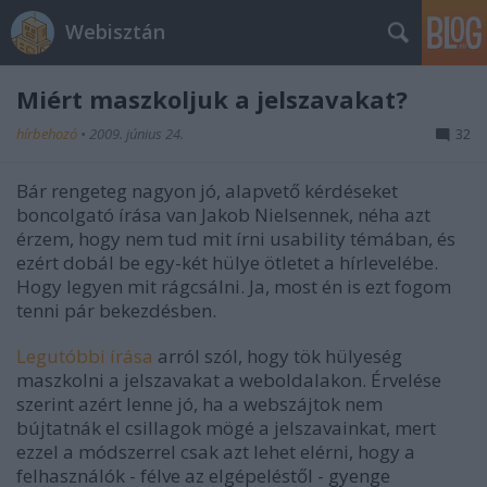
Webisztán
Miért maszkoljuk a jelszavakat?
hírbehozó
•
2009. június 24.
32
Bár rengeteg nagyon jó, alapvető kérdéseket
boncolgató írása van Jakob Nielsennek, néha azt
érzem, hogy nem tud mit írni usability témában, és
ezért dobál be egy-két hülye ötletet a hírlevelébe.
Hogy legyen mit rágcsálni. Ja, most én is ezt fogom
tenni pár bekezdésben.
Legutóbbi írása
arról szól, hogy tök hülyeség
maszkolni a jelszavakat a weboldalakon. Érvelése
szerint azért lenne jó, ha a webszájtok nem
bújtatnák el csillagok mögé a jelszavainkat, mert
ezzel a módszerrel csak azt lehet elérni, hogy a
felhasználók - félve az elgépeléstől - gyenge