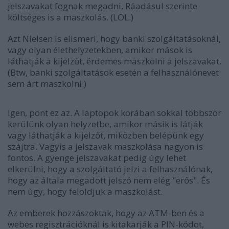
jelszavakat fognak megadni. Ráadásul szerinte
költséges is a maszkolás. (LOL.)
Azt Nielsen is elismeri, hogy banki szolgáltatásoknál,
vagy olyan élethelyzetekben, amikor mások is
láthatják a kijelzőt, érdemes maszkolni a jelszavakat.
(Btw, banki szolgáltatások esetén a felhasználónevet
sem árt maszkolni.)
Igen, pont ez az. A laptopok korában sokkal többször
kerülünk olyan helyzetbe, amikor másik is látják
vagy láthatják a kijelzőt, miközben belépünk egy
szájtra. Vagyis a jelszavak maszkolása nagyon is
fontos. A gyenge jelszavakat pedig úgy lehet
elkerülni, hogy a szolgáltató jelzi a felhasználónak,
hogy az általa megadott jelszó nem elég "erős". És
nem úgy, hogy feloldjuk a maszkolást.
Az emberek hozzászoktak, hogy az ATM-ben és a
webes regisztrációknál is kitakarják a PIN-kódot,