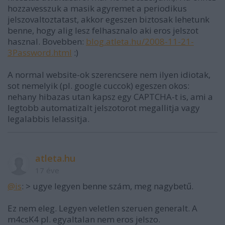
hozzavesszuk a masik agyremet a periodikus
jelszovaltoztatast, akkor egeszen biztosak lehetunk
benne, hogy alig lesz felhasznalo aki eros jelszot
hasznal. Bovebben:
blog.atleta.hu/2008-11-21-
3Password.html
:)
A normal website-ok szerencsere nem ilyen idiotak,
sot nemelyik (pl. google cuccok) egeszen okos:
nehany hibazas utan kapsz egy CAPTCHA-t is, ami a
legtobb automatizalt jelszotorot megallitja vagy
legalabbis lelassitja.
atleta.hu
17 éve
@is
: > ugye legyen benne szám, meg nagybetű.
Ez nem eleg. Legyen veletlen szeruen generalt. A
m4csK4 pl. egyaltalan nem eros jelszo.