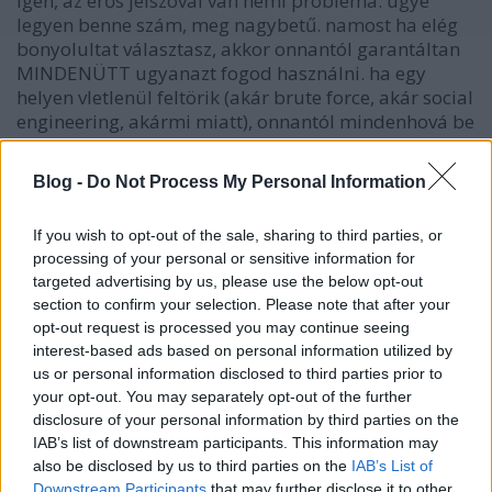
igen, az erős jelszóval van némi probléma: ugye
legyen benne szám, meg nagybetű. namost ha elég
bonyolultat választasz, akkor onnantól garantáltan
MINDENÜTT ugyanazt fogod használni. ha egy
helyen vletlenül feltörik (akár brute force, akár social
engineering, akármi miatt), onnantól mindenhová be
tudnak menni.
Blog -
Do Not Process My Personal Information
ennél már csak az a szebb, ha még meg is kell
változtatni időközönként, és nem egyforma
If you wish to opt-out of the sale, sharing to third parties, or
időközönként. valamint hogy egyik helyen elég 1
processing of your personal or sensitive information for
számjegy, de van ahol kettőt kérnek (pl.
targeted advertising by us, please use the below opt-out
magyarország.hu ügyfélkapu).
section to confirm your selection. Please note that after your
opt-out request is processed you may continue seeing
tehát ma, amikor legalább 20 helyen kérnek jelszót,
interest-based ads based on personal information utilized by
az erős jelszóval csak azt érik el, hogy egyetlen egy
us or personal information disclosed to third parties prior to
jelszót használsz mindenhová. ez pedig minden, csak
your opt-out. You may separately opt-out of the further
nem biztonság.
disclosure of your personal information by third parties on the
IAB’s list of downstream participants. This information may
also be disclosed by us to third parties on the
IAB’s List of
Downstream Participants
that may further disclose it to other