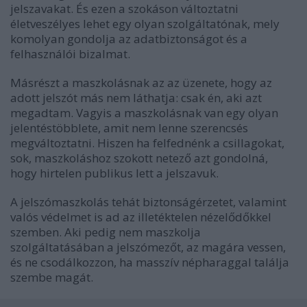
jelszavakat. És ezen a szokáson változtatni
életveszélyes lehet egy olyan szolgáltatónak, mely
komolyan gondolja az adatbiztonságot és a
felhasználói bizalmat.
Másrészt a maszkolásnak az az üzenete, hogy az
adott jelszót más nem láthatja: csak én, aki azt
megadtam. Vagyis a maszkolásnak van egy olyan
jelentéstöbblete, amit nem lenne szerencsés
megváltoztatni. Hiszen ha felfednénk a csillagokat,
sok, maszkoláshoz szokott netező azt gondolná,
hogy hirtelen publikus lett a jelszavuk.
A jelszómaszkolás tehát biztonságérzetet, valamint
valós védelmet is ad az illetéktelen nézelődőkkel
szemben. Aki pedig nem maszkolja
szolgáltatásában a jelszómezőt, az magára vessen,
és ne csodálkozzon, ha masszív népharaggal találja
szembe magát.