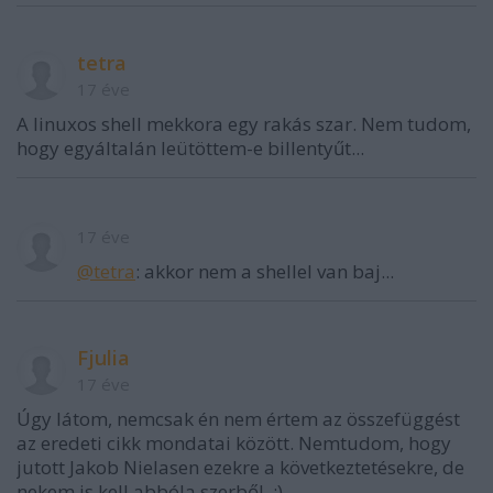
tetra
17 éve
A linuxos shell mekkora egy rakás szar. Nem tudom,
hogy egyáltalán leütöttem-e billentyűt...
17 éve
@tetra
: akkor nem a shellel van baj...
Fjulia
17 éve
Úgy látom, nemcsak én nem értem az összefüggést
az eredeti cikk mondatai között. Nemtudom, hogy
jutott Jakob Nielasen ezekre a következtetésekre, de
nekem is kell abbóla szerből. :)