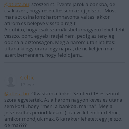
@atleta.hu
: szoszerint. Evente jarok a bankba, de
csak azert, hogy reseteltessem az uj jelszot...Most
mar azt csinalom: haromhavonta valtas, akkor
atirom es belepve vissza a regit.
A duhito, hogy csak szam/kisbetu/nagyetu lehet, teht
vesszo, pont, egyeb irasjel nem, pedig az tenyleg
dobna a biztonsagon. Meg a harom utan letiltas:
tiltana ki egy orara, egy napra, de ne kelljen mar
azert bemennem, hogy feloldjam....
Celtic
17 éve
@atleta.hu
: Olvastam a linket. Szinten CIB es szorol
szora egyetertek. Az a harom nagyon keves es utana
sem kozli, hogy "menj a bankba, marha". Meg a
jelszovaltas periodikusan :( tiz eve lehetett ertelme,
amikor mondjuk max. 8 karakter lehetett egy jelszo,
de ma????