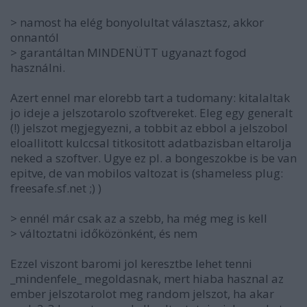
> namost ha elég bonyolultat választasz, akkor
onnantól
> garantáltan MINDENÜTT ugyanazt fogod
használni.
Azert ennel mar elorebb tart a tudomany: kitalaltak
jo ideje a jelszotarolo szoftvereket. Eleg egy generalt
(!) jelszot megjegyezni, a tobbit az ebbol a jelszobol
eloallitott kulccsal titkositott adatbazisban eltarolja
neked a szoftver. Ugye ez pl. a bongeszokbe is be van
epitve, de van mobilos valtozat is (shameless plug:
freesafe.sf.net ;) )
> ennél már csak az a szebb, ha még meg is kell
> változtatni időközönként, és nem
Ezzel viszont baromi jol keresztbe lehet tenni
_mindenfele_ megoldasnak, mert hiaba hasznal az
ember jelszotarolot meg random jelszot, ha akar