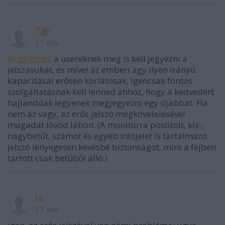
Tgr
17 éve
@_original
: a usereknek meg is kell jegyezni a
jelszavukat, és mivel az emberi agy ilyen irányú
kapacitásai erősen korlátosak, igencsak fontos
szolgáltatásnak kell lenned ahhoz, hogy a kedvedért
hajlandóak legyenek megjegyezni egy újabbat. Ha
nem az vagy, az erős jelszó megkövetelésével
magadat lövöd lábon. (A monitorra postitolt, kis-,
nagybetűt, számot és egyéb írásjelet is tartalmazó
jelszó lényegesen kevésbé biztonságot, mint a fejben
tartott csak betűből álló.)
is
17 éve