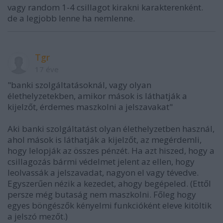
vagy random 1-4 csillagot kirakni karakterenként.
de a legjobb lenne ha nemlenne.
Tgr
17 éve
"banki szolgáltatásoknál, vagy olyan
élethelyzetekben, amikor mások is láthatják a
kijelzőt, érdemes maszkolni a jelszavakat"
Aki banki szolgáltatást olyan élethelyzetben használ,
ahol mások is láthatják a kijelzőt, az megérdemli,
hogy lelopják az összes pénzét. Ha azt hiszed, hogy a
csillagozás bármi védelmet jelent az ellen, hogy
leolvassák a jelszavadat, nagyon el vagy tévedve.
Egyszerűen nézik a kezedet, ahogy begépeled. (Ettől
persze még butaság nem maszkolni. Főleg hogy
egyes böngészők kényelmi funkcióként eleve kitöltik
a jelszó mezőt.)