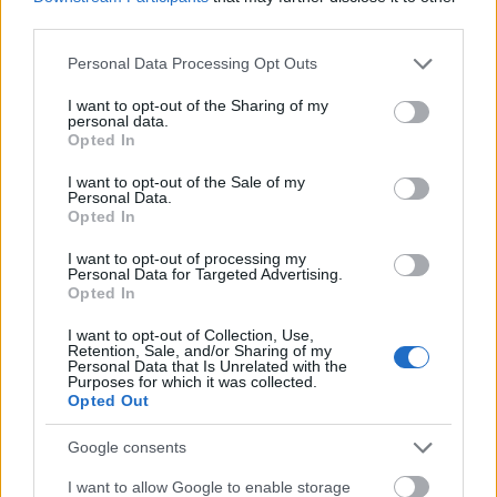
_akos
third parties.
17 éve
Please note that this website/app uses one or more Google
Maszkolatlan jelszónál a böngésző által mentett
Personal Data Processing Opt Outs
services and may gather and store information including but
jelszó hogy jelenne meg? Erre gondolt valaki?
not limited to your visit or usage behaviour. You may click to
I want to opt-out of the Sharing of my
personal data.
grant or deny consent to Google and its third-party tags to
Opted In
use your data for below specified purposes in below Google
Gyulus
consent section.
I want to opt-out of the Sale of my
Personal Data.
17 éve
Opted In
@Horváth János
: Abból hogy, kódolatlanul
I want to opt-out of processing my
visszaküldi a program a regisztrált jelszavadat, a
Personal Data for Targeted Advertising.
legkevésbé sem következik, hogy kódolatlanul is
Opted In
tárolja. Hiszen amikor elküldöd a kitöltött űrlapot, a
program legenerálja az emlékeztető/aktiváló emailt
I want to opt-out of Collection, Use,
Retention, Sale, and/or Sharing of my
a megadott adataiddal, majd kódolja a
Personal Data that Is Unrelated with the
Purposes for which it was collected.
kódolnivalót, és eltárolja az adatbázisban.
Opted Out
Google consents
ytg
I want to allow Google to enable storage