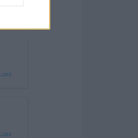
 erre
 erre
 erre