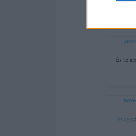
küldeni.
AKYY
És az ne
DOW
@akyyy