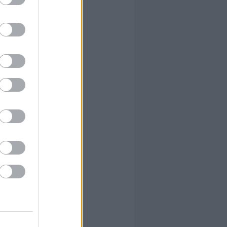
 erre
ldául
 erre
ra kell