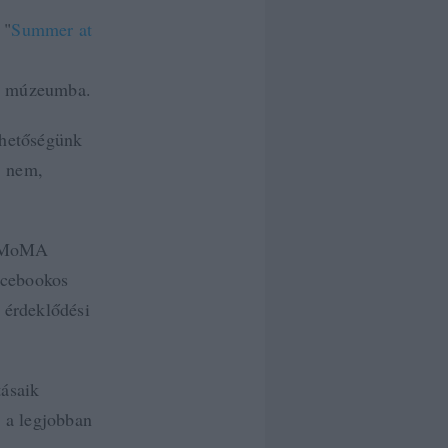
 "
Summer at
 a múzeumba.
ehetőségünk
, nem,
 a MoMA
acebookos
i érdeklődési
tásaik
t a legjobban