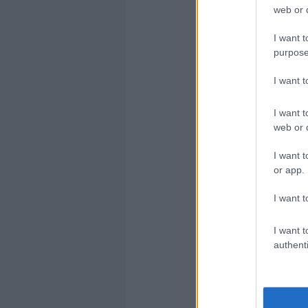
web or d
I want t
purpose
GYUS
I want 
mi ebben
I want t
web or d
egyáltal
I want t
or app.
I want t
KGYS
I want t
authenti
@akyyy
Van vala