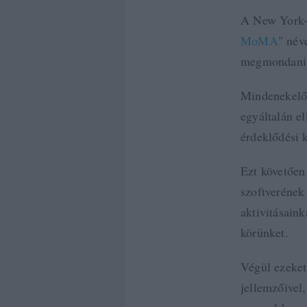
A New York-i
MoMA
" név
megmondani,
Mindenekelőt
egyáltalán e
érdeklődési k
Ezt követően
szoftverének
aktivitásaink
körünket.
Végül ezeket 
jellemzőivel,