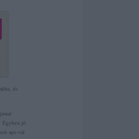
nkba, és
jnnal
. Egyben jó
ott api-val