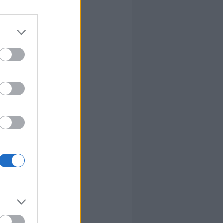
 erre
a
szenny
 erre