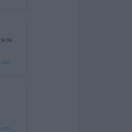
, IWIW
 erre
 erre