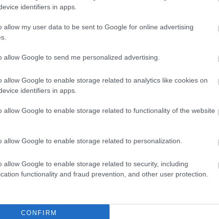
Válasz
evice identifiers in apps.
o allow my user data to be sent to Google for online advertising
s.
ZI BACSI
HTTP://WWW.FIZETESEM.COM
2009.07.24. 23:12:25
·
to allow Google to send me personalized advertising.
 a szép webdesign? a szép az szubjektív fogalom, nekem pé
o allow Google to enable storage related to analytics like cookies on
evice identifiers in apps.
án nem tetszik, max. az elmegy kategória
o allow Google to enable storage related to functionality of the website
Válasz
o allow Google to enable storage related to personalization.
T
HTTP://REPULES.TUMBLR.COM
2009.07.25. 00:11:45
o allow Google to enable storage related to security, including
·
cation functionality and fraud prevention, and other user protection.
:
mi telcsiszám, a Twitter oldalán szépen megkeresed, oszt ar
CONFIRM