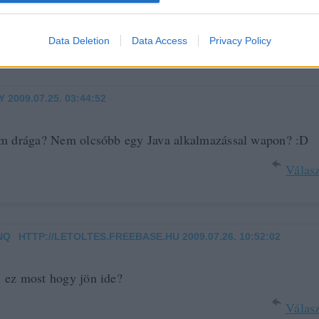
 Angol.
Válasz
Data Deletion
Data Access
Privacy Policy
Y
2009.07.25. 03:44:52
m drága? Nem olcsóbb egy Java alkalmazással wapon? :D
Válasz
NQ
HTTP://LETOLTES.FREEBASE.HU
2009.07.26. 10:52:02
·
: ez most hogy jön ide?
Válasz