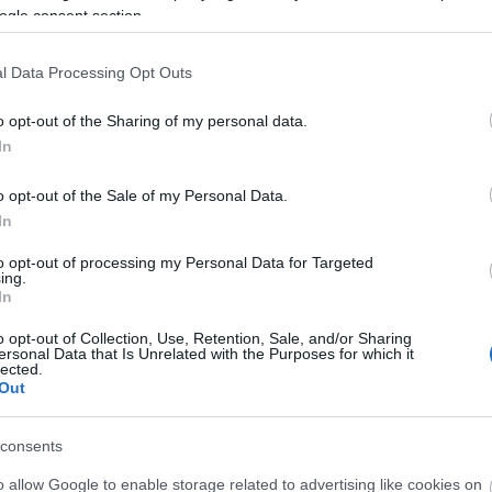
Válasz
ogle consent section.
l Data Processing Opt Outs
CCASZOC
2009.07.24. 13:10:48
o opt-out of the Sharing of my personal data.
In
égre. Persze meszse van ide az amerikai álom, de legalább 
o opt-out of the Sale of my Personal Data.
egvan, sőt mi több kiváló érv lehet ez "az interneten csak 
In
tások ellen.
to opt-out of processing my Personal Data for Targeted
ing.
Válasz
In
o opt-out of Collection, Use, Retention, Sale, and/or Sharing
ersonal Data that Is Unrelated with the Purposes for which it
lected.
Out
Y
2009.07.24. 22:45:11
consents
a valak hogy lehet SMS-el twittelni?
o allow Google to enable storage related to advertising like cookies on