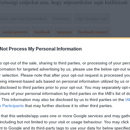
zösségi szájtokat arra, hogy népszerűsítse saját kiállításait.
 a post, oszd meg Facebookon
Twitteren
vagy Google+-on!
social network
facebook
múzeum
facebook connect
Not Process My Personal Information
2009.07.24. 11:57. 
to opt-out of the sale, sharing to third parties, or processing of your per
k:
formation for targeted advertising by us, please use the below opt-out s
r selection. Please note that after your opt-out request is processed y
zó jogszabályok
értelmében felhasználói tartalomnak minősülnek, értük a
szolgáltatás technikai
üzemeltetője semmilyen felel
tén forduljon a blog szerkesztőjéhez. Részletek a
eing interest-based ads based on personal information utilized by us or
Felhasználási feltételekben
és az
adatvédelmi tájékoztatóban
.
disclosed to third parties prior to your opt-out. You may separately opt-
losure of your personal information by third parties on the IAB’s list of
T
HTTP://REPULES.TUMBLR.COM
2009.07.24. 12:09:01
·
. This information may also be disclosed by us to third parties on the
IA
Participants
that may further disclose it to other third parties.
a van aktív Facebook-accountunk. Mert ha wiw, hi5 vagy a
 that this website/app uses one or more Google services and may gath
 akkor segget törölhetünk vele.
including but not limited to your visit or usage behaviour. You may click 
 to Google and its third-party tags to use your data for below specifi