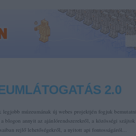
EUMLÁTOGATÁS 2.0
k legjobb múzeumának új webes projektjén fogjuk bemutatni
 a blogon annyit az ajánlórendszerekről, a közösségi szájtok
aiban rejlő lehetőségekről, a nyitott api fontosságáról...