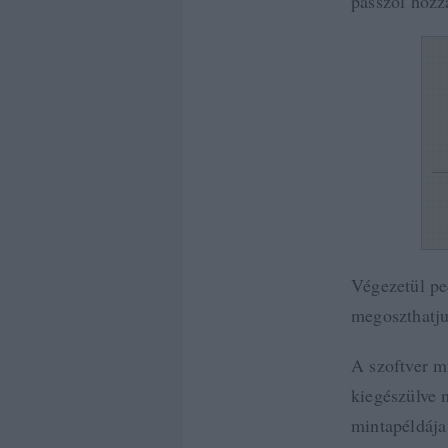
passzol hozz
Végezetül pe
megoszthatju
A szoftver m
kiegészülve 
mintapéldája