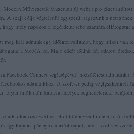
 Modern Művészetek Múzeuma új webes projektet indított,
en. A szájt célja végtelenül egyszerű: segítsünk a netezőnek
 hogy mely napokon a legérdemesebb számára ellátogatni
t meg kell adnunk egy időintervallumot, hogy mikor van l
llátogatni a MoMA-ba. Majd elkér tőlünk pár adatot: életkor
ör.
 (a Facebook Connect segítségével) hozzáférést adhatunk
 facebookos adatainkhoz. A szoftver pedig végigszkenneli f
at, olyan infók után kutatva, melyek segítenek neki betájoln
az adatokat összeveti az adott időintervallumban futó kiállí
 és így kapunk pár nyitvatartási napot, ami a szoftver szerin