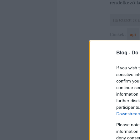
rendelkező kö
Ha tetszett ez
Címkék:
api
Blog -
Do 
10
komment
If you wish 
Kommente
sensitive in
confirm you
A hozzászólások a
vonatko
nem ellenőrzi. Kifogás ese
continue se
information 
further disc
KGYS
participants
Downstream 
Főleg, h
Please note
más van,
information 
deny consent