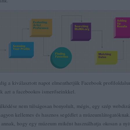
ánk.
dig a kiválasztott napot elmenthetjük Facebook profiloldalu
k azt a facebookos ismerőseinkkel.
űködése nem túlságosan bonyolult, mégis, egy szép webdizá
nagyon kellemes és hasznos segédlet a múzeumlátogatóknak
 annak, hogy egy múzeum miként használhatja okosan a nyit