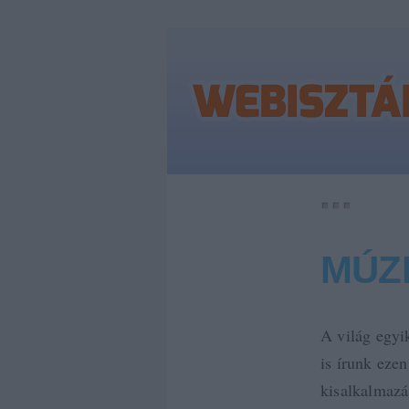
MÚZ
A világ egyi
is írunk ezen
kisalkalmazás