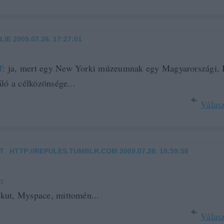
LIE
2009.07.26. 17:27:01
T
: ja, mert egy New Yorki múzeumnak egy Magyarországi
áló a célközönsége...
Válasz
T
HTTP://REPULES.TUMBLR.COM
2009.07.28. 18:59:58
·
e
:
kut, Myspace, mittomén...
Válasz