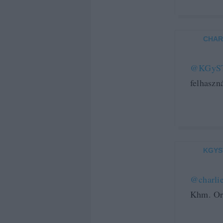
CHAR
@KGyS
felhaszn
KGYS
@charli
Khm. Or