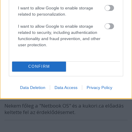
I want to allow Google to enable storage
related to personalization.
I want to allow Google to enable storage
related to security, including authentication
VAGY
functionality and fraud prevention, and other
user protection.
CONFIRM
EdgarPE
17 éve
Data Deletion
Data Access
Privacy Policy
Hmm, ínycsiklandó menü :)
Nekem főleg a "Netbook OS" és a kukori.ca előadás
keltette fel az érdeklődésemet.