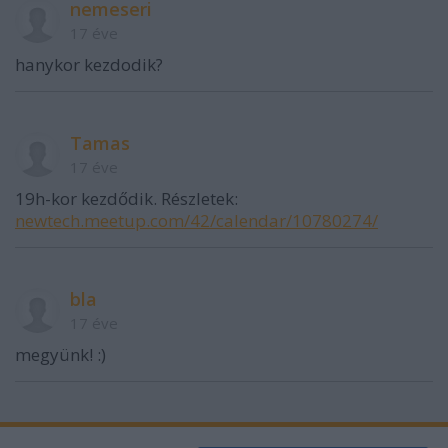
nemeseri
17 éve
hanykor kezdodik?
Tamas
17 éve
19h-kor kezdődik. Részletek:
newtech.meetup.com/42/calendar/10780274/
bla
17 éve
megyünk! :)