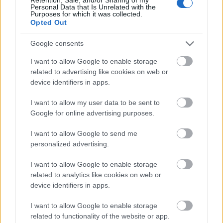
TheGrid.io
Personal Data that Is Unrelated with the
Purposes for which it was collected.
Opted Out
Google consents
Animáció és dizájn: a html5 videó
I want to allow Google to enable storage
related to advertising like cookies on web or
device identifiers in apps.
Felkészültek-e a magyarok az Uberre és
I want to allow my user data to be sent to
az Airbnb-re?
Google for online advertising purposes.
I want to allow Google to send me
personalized advertising.
Szólj hozzá!
I want to allow Google to enable storage
related to analytics like cookies on web or
A hozzászóláshoz be kell lépned!
device identifiers in apps.
I want to allow Google to enable storage
related to functionality of the website or app.