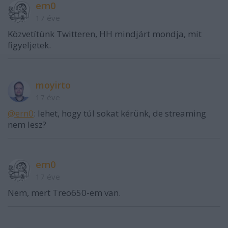
ern0
17 éve
Közvetítünk Twitteren, HH mindjárt mondja, mit
figyeljetek.
moyirto
17 éve
@ern0
: lehet, hogy túl sokat kérünk, de streaming
nem lesz?
ern0
17 éve
Nem, mert Treo650-em van.