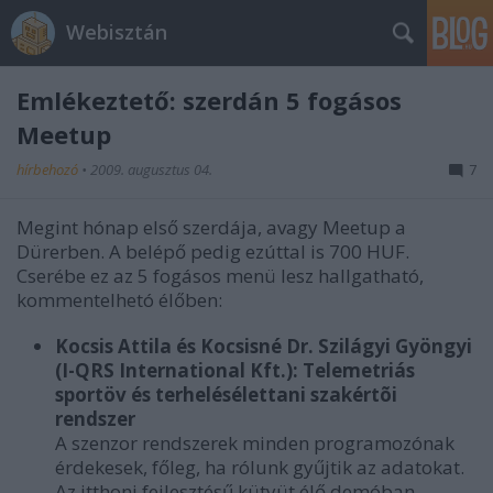
Webisztán
Emlékeztető: szerdán 5 fogásos
Meetup
hírbehozó
•
2009. augusztus 04.
7
Megint hónap első szerdája, avagy Meetup a
Dürerben. A belépő pedig ezúttal is 700 HUF.
Cserébe ez az 5 fogásos menü lesz hallgatható,
kommentelhetó élőben:
Kocsis Attila és Kocsisné Dr. Szilágyi Gyöngyi
(I-QRS International Kft.): Telemetriás
sportöv és terhelésélettani szakértõi
rendszer
A szenzor rendszerek minden programozónak
érdekesek, főleg, ha rólunk gyűjtik az adatokat.
Az itthoni fejlesztésű kütyüt élő demóban