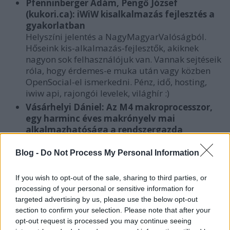
Pfenninberger Ádám, Pengő József
(kukori.ca): iWiW kisalkalmazás fejlesztés a
gyakorlatban
Helyszíni jelentés a NagyMagyarValóságból.
Hőseink kis-alkalmazás-fejlesztők, akiknek
nagyon sok felhasználójuk van. Vannak sejtéseik
róla, hogy érdemes-e muka után vagy közben
OpenSocial-el ismerkedni. Pénz, idő, hosting,
iwiw api, rajongói levelek, világhír :)
Vásárhelyi Dániel: Az M4 makroprocesszor,
egy harminc éves makrónyelv mai
alkalmazhatósága a rendszergazda
szemszögéből
Egy igazi hasznos oldschool előadás. Kiderül
Blog -
Do Not Process My Personal Information
hogyan is lehet ezt a mellőzött nyelvet
hatékonyan használni, ha jó sok gépet kell
If you wish to opt-out of the sale, sharing to third parties, or
karbantartania valakinek.
processing of your personal or sensitive information for
targeted advertising by us, please use the below opt-out
Gyertek, jó lesz.
section to confirm your selection. Please note that after your
opt-out request is processed you may continue seeing