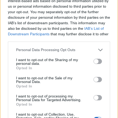
interest-based ads based on personal information utilized by
us or personal information disclosed to third parties prior to
your opt-out. You may separately opt-out of the further
Címkék:
startup
meetup
beharangozómagyar
disclosure of your personal information by third parties on the
IAB’s list of downstream participants. This information may
also be disclosed by us to third parties on the
IAB’s List of
Downstream Participants
that may further disclose it to other
third parties.
Ajánlott bejegyzések:
Please note that this website/app uses one or more Google
Personal Data Processing Opt Outs
services and may gather and store information including but
not limited to your visit or usage behaviour. You may click to
I want to opt-out of the Sharing of my
Elon Musk megtartotta minden idők
personal data.
grant or deny consent to Google and its third-party tags to
legjobb technológiai prezentációját
Opted In
use your data for below specified purposes in below Google
consent section.
I want to opt-out of the Sale of my
Personal Data.
Opted In
Az egyik legmenőbb app dizájner
Budapesten
I want to opt-out of processing my
Personal Data for Targeted Advertising.
Opted In
I want to opt-out of Collection, Use,
Slow UX: adaptív felhasználói élmény és
Retention, Sale, and/or Sharing of my