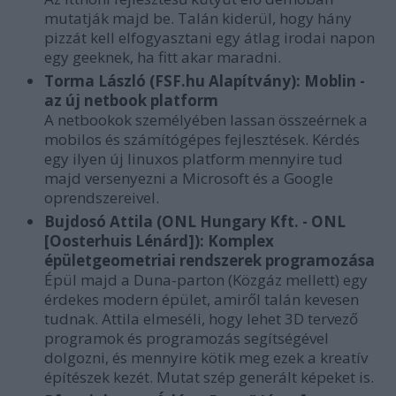
mutatják majd be. Talán kiderül, hogy hány
pizzát kell elfogyasztani egy átlag irodai napon
egy geeknek, ha fitt akar maradni.
Torma László (FSF.hu Alapítvány): Moblin -
az új netbook platform
A netbookok személyében lassan összeérnek a
mobilos és számítógépes fejlesztések. Kérdés
egy ilyen új linuxos platform mennyire tud
majd versenyezni a Microsoft és a Google
oprendszereivel.
Bujdosó Attila (ONL Hungary Kft. - ONL
[Oosterhuis Lénárd]): Komplex
épületgeometriai rendszerek programozása
Épül majd a Duna-parton (Közgáz mellett) egy
érdekes modern épület, amiről talán kevesen
tudnak. Attila elmeséli, hogy lehet 3D tervező
programok és programozás segítségével
dolgozni, és mennyire kötik meg ezek a kreatív
építészek kezét. Mutat szép generált képeket is.