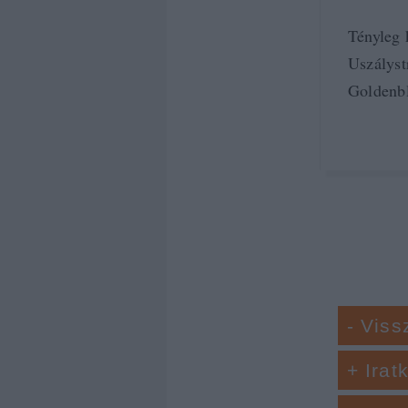
Tényleg 
Uszályst
Goldenbl
- Viss
+ Irat