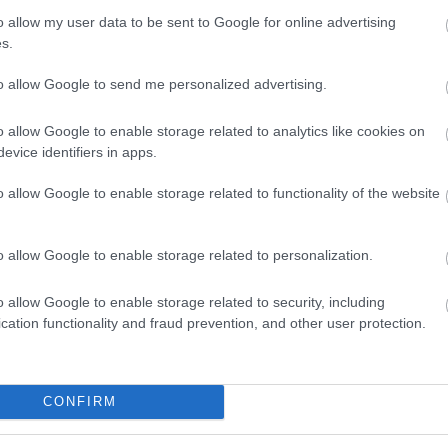
ok
magyar
bloggerek
goldenblog
o allow my user data to be sent to Google for online advertising
s.
2009.08.28. 18:01. 
to allow Google to send me personalized advertising.
o allow Google to enable storage related to analytics like cookies on
k:
evice identifiers in apps.
zó jogszabályok
értelmében felhasználói tartalomnak minősülnek, értük a
szolgáltatás technikai
üzemeltetője semmilyen felel
tén forduljon a blog szerkesztőjéhez. Részletek a
Felhasználási feltételekben
és az
adatvédelmi tájékoztatóban
.
o allow Google to enable storage related to functionality of the website
MENBANDI
2009.08.28. 18:53:15
o allow Google to enable storage related to personalization.
inom volt a hamburger! :)
o allow Google to enable storage related to security, including
cation functionality and fraud prevention, and other user protection.
Válasz
CONFIRM
ITA NÁNDOR
HTTP://SLICEANDSMILE.BLOG.HU
2009.08.29. 09:1
·