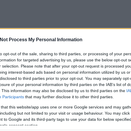
 2009
from
hirbehozo
on
Vimeo
.
Not Process My Personal Information
yőztesek úszógumit, a fődíjas pedig egy komplett, fejre húz
to opt-out of the sale, sharing to third parties, or processing of your per
kapott. Amúgy a főfődíjat a
Szertárblog
nyerte. Ez tehát az 
formation for targeted advertising by us, please use the below opt-out s
r selection. Please note that after your opt-out request is processed y
eing interest-based ads based on personal information utilized by us or
disclosed to third parties prior to your opt-out. You may separately opt-
losure of your personal information by third parties on the IAB’s list of
. This information may also be disclosed by us to third parties on the
IA
Participants
that may further disclose it to other third parties.
 that this website/app uses one or more Google services and may gath
including but not limited to your visit or usage behaviour. You may click 
 to Google and its third-party tags to use your data for below specifi
ogle consent section.