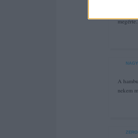
@keleme
megérte.
NAGY
A hambur
nekem mé
ZERO