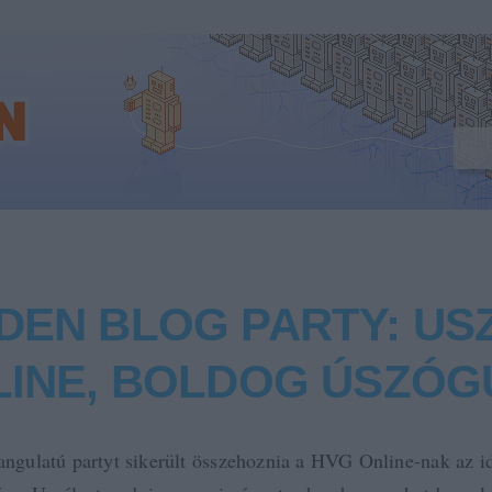
DEN BLOG PARTY: USZ
LINE, BOLDOG ÚSZÓG
hangulatú partyt sikerült összehoznia a HVG Online-nak az i