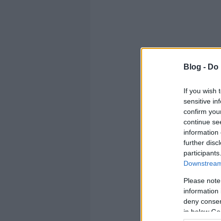
Golden Blog
Blog -
Do 
A kategóriag
If you wish 
medencét is 
sensitive in
confirm you
continue se
information 
further disc
participants
Downstream 
Please note
information 
deny consent
in below Go