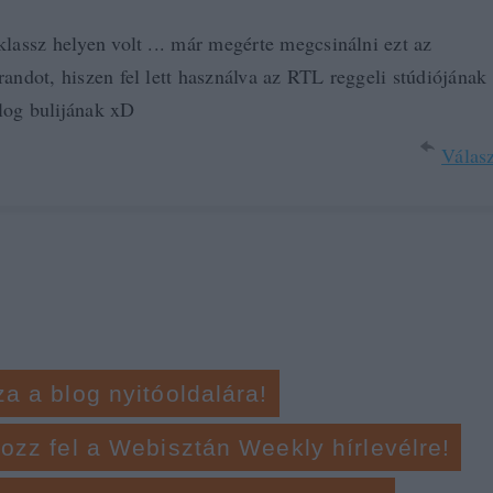
klassz helyen volt ... már megérte megcsinálni ezt az
randot, hiszen fel lett használva az RTL reggeli stúdiójának 
og bulijának xD
Válasz
za a blog nyitóoldalára!
kozz fel a Webisztán Weekly hírlevélre!