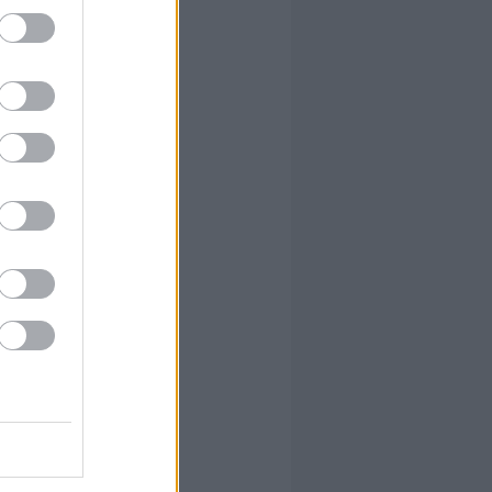
írta:
hírbehozó
ősséget nem vállal, azokat
 erre
7:40