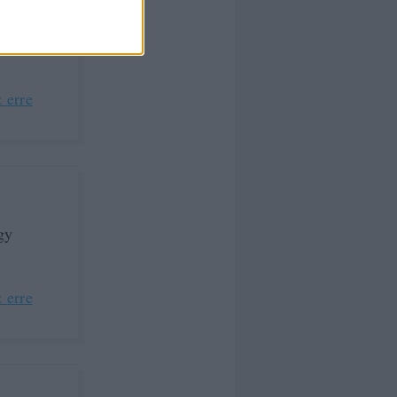
e
 erre
gy
 erre