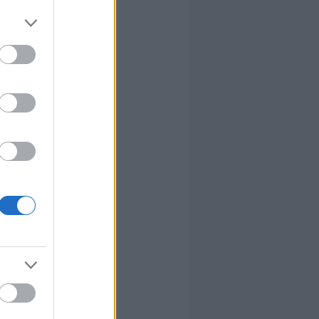
óképpel.
egy
na, ha
észtvevőknek
 is
lós