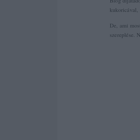
Blog díjátad
kukoricával,
De, ami most
szereplése. 