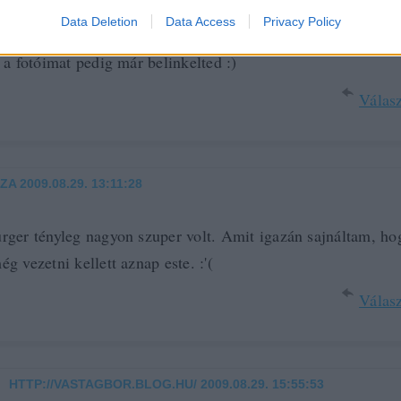
Data Deletion
Data Access
Privacy Policy
nbandi
: csatlakozom, végül a legeslegutolsót ettem meg, d
 a fotóimat pedig már belinkelted :)
Válasz
ZA
2009.08.29. 13:11:28
ger tényleg nagyon szuper volt. Amit igazán sajnáltam, ho
g vezetni kellett aznap este. :'(
Válasz
HTTP://VASTAGBOR.BLOG.HU/
2009.08.29. 15:55:53
·