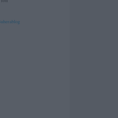
 főtt
uherablog