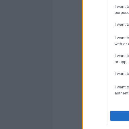
Címkék:
blog
I want t
purpose
4
komment
I want 
I want t
Kommente
web or d
A hozzászólások a
vonatko
nem ellenőrzi. Kifogás ese
I want t
or app.
KELE
I want t
Mocsok f
I want t
authenti
HARG