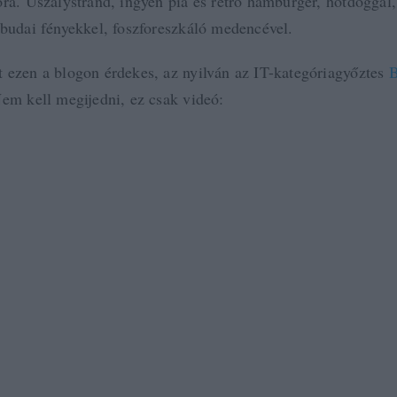
óra. Uszálystrand, ingyen pia és retro hamburger, hotdoggal,
 budai fényekkel, foszforeszkáló medencével.
 ezen a blogon érdekes, az nyilván az IT-kategóriagyőztes
B
Nem kell megijedni, ez csak videó: