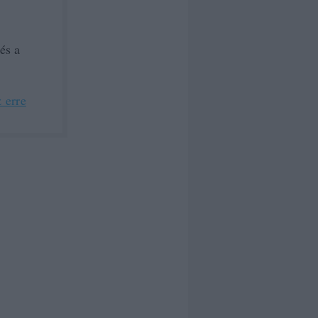
és a
 erre