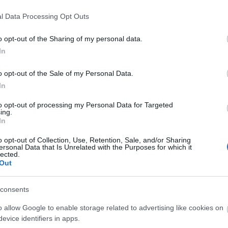
l Data Processing Opt Outs
ételek majd a
NOL TV-n
, meg a
HVG
is készült saját mozg
o opt-out of the Sharing of my personal data.
In
ztossá vált számomra: jövőre kell minimum egy polblog és 
 tematikát felölelő kategória is. Ugyancsak hasznos lett vol
o opt-out of the Sale of my Personal Data.
 névkártyát, hogy legalább valami fogalma legyen arról a r
In
i kicsoda.
to opt-out of processing my Personal Data for Targeted
ing.
In
szor ennyien lettünk volna, akkor még talán a nördök lábában
tt volna a boogie. Így csak szolid szürcsölgetés és körbenál
o opt-out of Collection, Use, Retention, Sale, and/or Sharing
ersonal Data that Is Unrelated with the Purposes for which it
lected.
lett. Szuper nyárvégi este volt, meghökkentően szép helyen.
Out
tetszett? És hol van a többi kép meg videó?
consents
o allow Google to enable storage related to advertising like cookies on
 a post, oszd meg Facebookon
Twitteren
vagy Google+-on!
evice identifiers in apps.