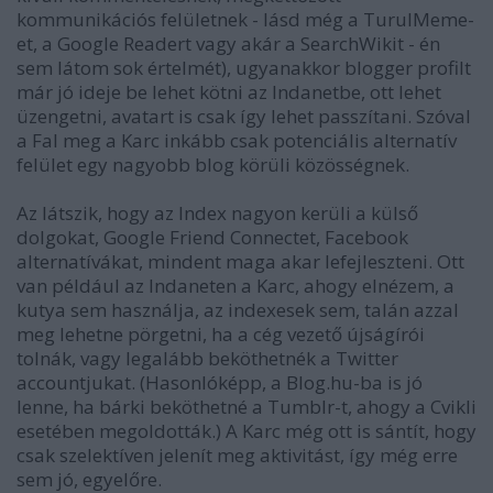
kommunikációs felületnek - lásd még a TurulMeme-
et, a Google Readert vagy akár a SearchWikit - én
sem látom sok értelmét), ugyanakkor blogger profilt
már jó ideje be lehet kötni az Indanetbe, ott lehet
üzengetni, avatart is csak így lehet passzítani. Szóval
a Fal meg a Karc inkább csak potenciális alternatív
felület egy nagyobb blog körüli közösségnek.
Az látszik, hogy az Index nagyon kerüli a külső
dolgokat, Google Friend Connectet, Facebook
alternatívákat, mindent maga akar lefejleszteni. Ott
van például az Indaneten a Karc, ahogy elnézem, a
kutya sem használja, az indexesek sem, talán azzal
meg lehetne pörgetni, ha a cég vezető újságírói
tolnák, vagy legalább beköthetnék a Twitter
accountjukat. (Hasonlóképp, a Blog.hu-ba is jó
lenne, ha bárki beköthetné a Tumblr-t, ahogy a Cvikli
esetében megoldották.) A Karc még ott is sántít, hogy
csak szelektíven jelenít meg aktivitást, így még erre
sem jó, egyelőre.