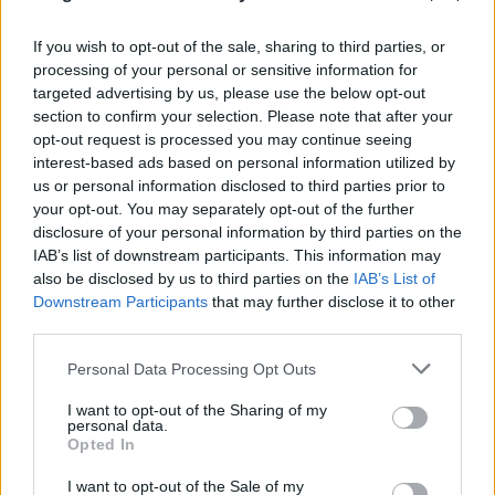
Szólj hozzá!
If you wish to opt-out of the sale, sharing to third parties, or
A hozzászóláshoz be kell lépned!
processing of your personal or sensitive information for
targeted advertising by us, please use the below opt-out
section to confirm your selection. Please note that after your
opt-out request is processed you may continue seeing
interest-based ads based on personal information utilized by
us or personal information disclosed to third parties prior to
your opt-out. You may separately opt-out of the further
disclosure of your personal information by third parties on the
IAB’s list of downstream participants. This information may
also be disclosed by us to third parties on the
IAB’s List of
VAGY
Downstream Participants
that may further disclose it to other
third parties.
Please note that this website/app uses one or more Google
Personal Data Processing Opt Outs
services and may gather and store information including but
not limited to your visit or usage behaviour. You may click to
I want to opt-out of the Sharing of my
personal data.
grant or deny consent to Google and its third-party tags to
tsabeeka
Opted In
use your data for below specified purposes in below Google
16 éve
consent section.
I want to opt-out of the Sale of my