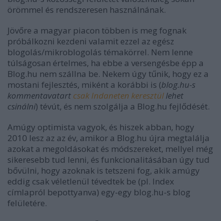
örömmel és rendszeresen használnának.
Jövőre a magyar piacon többen is meg fognak
próbálkozni kezdeni valamit ezzel az egész
blogolás/mikroblogolás témakörrel. Nem lenne
túlságosan értelmes, ha ebbe a versengésbe épp a
Blog.hu nem szállna be. Nekem úgy tűnik, hogy ez a
mostani fejlesztés, miként a korábbi is (
blog.hu-s
kommentavatart
csak Indaneten keresztül
lehet
csinálni
) tévút, és nem szolgálja a Blog.hu fejlődését.
Amúgy optimista vagyok, és hiszek abban, hogy
2010 lesz az az év, amikor a Blog.hu újra megtalálja
azokat a megoldásokat és módszereket, mellyel még
sikeresebb tud lenni, és funkcionalitásában úgy tud
bővülni, hogy azoknak is tetszeni fog, akik amúgy
eddig csak véletlenül tévedtek be (pl. Index
címlapról bepottyanva) egy-egy blog.hu-s blog
felületére.