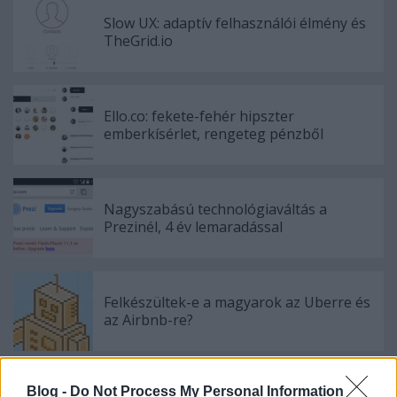
Slow UX: adaptív felhasználói élmény és
TheGrid.io
Ello.co: fekete-fehér hipszter
emberkísérlet, rengeteg pénzből
Nagyszabású technológiaváltás a
Prezinél, 4 év lemaradással
Felkészültek-e a magyarok az Uberre és
az Airbnb-re?
Blog -
Do Not Process My Personal Information