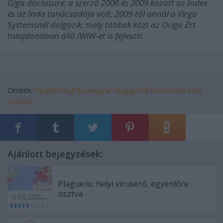
Giga disclosure: a szerző 2006 és 2009 között az Index
és az Inda tanácsadója volt. 2009-től annál a Virgo
Systemsnél dolgozik, mely többek közt az Origo Zrt.
tulajdonában álló iWiW-et is fejleszti.
Címkék:
blogok
blog.hu
magyar
bloggerek
kommuniti
inda
indanet
Ajánlott bejegyzések:
Plague.io: helyi víruserő, egyenlőre
osztva