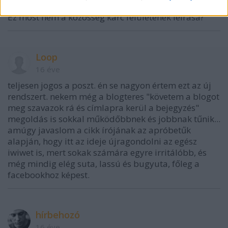
közösség tagjai is megkapják."
Ez most nem a közösség karc felületének leírása?
Loop
16 éve
teljesen jogos a poszt. én se nagyon értem ezt az új
rendszert. nekem még a blogteres "követem a blogot
meg szavazok rá és címlapra kerül a bejegyzés"
megoldás is sokkal működőbbnek és jobbnak tűnik...
amúgy javaslom a cikk írójának az apróbetűk
alapján, hogy itt az ideje újragondolni az egész
iwiwet is, mert sokak számára egyre irritálóbb, és
még mindig elég suta, lassú és bugyuta, főleg a
facebookhoz képest.
hírbehozó
16 éve