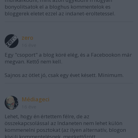
bonyolitsatok el a bloghus kommentelok es
bloggerek eletet ezzel az indanet-eroltetessel.
zero
16 éve
Egy "csoport" a blog köré elég, és a Facebookon már
megvan. Kettő nem kell.
Sajnos az ötlet jó, csak egy évet késett. Minimum.
Médiageci
16 éve
Lehet, hogy én értettem félre, de az
összekapcsolással az Indaneten nem lehet külön
kommenelni posztokat (az ilyen alternatív, blogon
kívüli kommentelésnek, megkettőzött