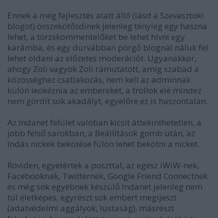
Ennek a még fejlesztés alatt álló (lásd a Szevasztok!
blogot) összekötősdinek jelenleg tényleg egy haszna
lehet, a törzskommentelőket be lehet hívni egy
karámba, és egy durvábban pörgő blognál náluk fel
lehet oldani az előzetes moderációt. Ugyanakkor,
ahogy Zoli vagyok Zoli rámutatott, amíg szabad a
közösséghez csatlakozás, nem kell az adminnak
külön leokéznia az embereket, a trollok elé mindez
nem gördít sok akadályt, egyelőre ez is haszontalan.
Az Indanet felület valóban kicsit áttekinthetetlen, a
jobb felső sarokban, a Beállítások gomb után, az
Indás nickek bekötése fülön lehet bekötni a nicket.
Röviden, egyetértek a poszttal, az egész iWiW-nek,
Facebooknak, Twitternek, Google Friend Connectnek
és még sok egyébnek készülő Indanet jelenleg nem
túl életképes, egyrészt sok embert megijeszt
(adatvédelmi aggályok, lustaság), másrészt