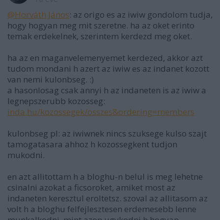
@Horváth János
: az origo es az iwiw gondolom tudja,
hogy hogyan meg mit szeretne. ha az oket erinto
temak erdekelnek, szerintem kerdezd meg oket.
ha az en maganvelemenyemet kerdezed, akkor azt
tudom mondani h azert az iwiw es az indanet kozott
van nemi kulonbseg. :)
a hasonlosag csak annyi h az indaneten is az iwiw a
legnepszerubb kozosseg:
inda.hu/kozossegek/osszes&ordering=members
kulonbseg pl: az iwiwnek nincs szuksege kulso szajt
tamogatasara ahhoz h kozossegkent tudjon
mukodni.
en azt allitottam h a bloghu-n belul is meg lehetne
csinalni azokat a ficsoroket, amiket most az
indaneten keresztul eroltetsz. szoval az allitasom az
volt h a bloghu felfejlesztesen erdemesebb lenne
munkalkodni, mint azon ugykodni h hogyan