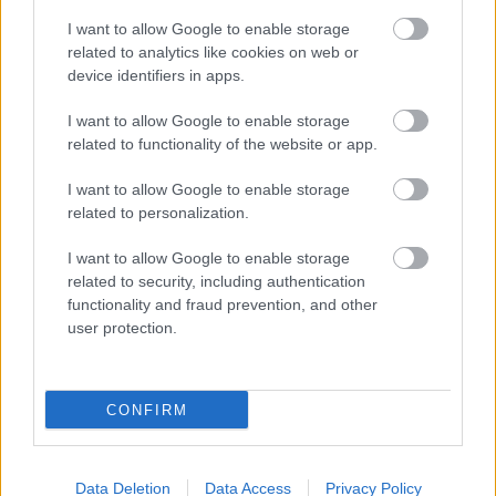
Nem kettőződik meg a kommunikációs felület,
I want to allow Google to enable storage
hanem kiegészül.
related to analytics like cookies on web or
device identifiers in apps.
A fal egyrészt használható gyors tartalom, link,
video, kép, gondolat megosztásra akkor amikor a
I want to allow Google to enable storage
szerző nem akar egész postot írni. Esetleg
related to functionality of the website or app.
használható közvetítésre ahelyett, hogy ugyanazt a
tartalmat kéne updatelgetni.
I want to allow Google to enable storage
related to personalization.
A karc nem kommentfelület, hanem párbeszéd a
I want to allow Google to enable storage
tagok között. Ahol nem kell megvárni amíg a szerző
related to security, including authentication
ír az adott témáról, hogy kommenetezni lehessen,
functionality and fraud prevention, and other
hanem fel lehet vetni, illetve független párbeszéd is
user protection.
kialakulhat.
Ezt írod:
"Gondoljuk meg: a blog körül kialakult közösség
CONFIRM
tagjai úgy jelennének meg egymás számára, mint a
Twitteren az egymást követő felhasználók. Aki postol
erre a felületre linket, képet, videót, zenét, azt a
Data Deletion
Data Access
Privacy Policy