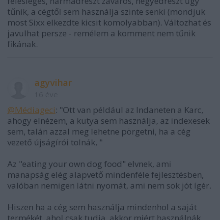
felesleges, harmadrészt zavaros, negyedrészt úgy
tűnik, a cégtől sem használja szinte senki (mondjuk
most Sixx elkezdte kicsit komolyabban). Változhat és
javulhat persze - remélem a komment nem tűnik
fikának.
agyvihar
16 éve
@Médiageci
: "Ott van például az Indaneten a Karc,
ahogy elnézem, a kutya sem használja, az indexesek
sem, talán azzal meg lehetne pörgetni, ha a cég
vezető újságírói tolnák, "
Az "eating your own dog food" elvnek, ami
manapság elég alapvető mindenféle fejlesztésben,
valóban nemigen látni nyomát, ami nem sok jót ígér.
Hiszen ha a cég sem használja mindenhol a saját
termékét, ahol csak tudja, akkor miért használnák