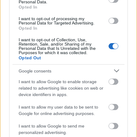
jó, hogy végül megírtad :) remélem, hogy a 2010-es
Personal Data.
év arra is jó lesz, hogy majd rájönnek, nem kell
Opted In
mindenből saját, és ha már ennyi ideje nem robbant
I want to opt-out of processing my
be, nem is túl valószínű, hogy be fog.
Personal Data for Targeted Advertising.
Opted In
I want to opt-out of Collection, Use,
Retention, Sale, and/or Sharing of my
Horváth János
Personal Data that Is Unrelated with the
16 éve
Purposes for which it was collected.
Opted Out
Költői kérdés: Virgosként te az Origónak is a Google
Friend Connectet javasolnád az iWiw-vel történő
Google consents
összekötés helyett?
I want to allow Google to enable storage
Fura, hogy nem tudod elképzelni, hogy egy blog
related to advertising like cookies on web or
device identifiers in apps.
összehozza a közös téma iránt érdeklődő embereket,
akik közösséggé alakulnak, találkoznak esetleg
I want to allow my user data to be sent to
élőben és nem csak odavetnek az írónak valami
Google for online advertising purposes.
véleményt és szaladnak is tovább.
I want to allow Google to send me
Szerintem nem látod teljes egészében az Indanetes
personalized advertising.
közösség felülete által kínált lehetőségeket sem!