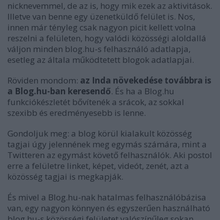
nicknevemmel, de az is, hogy mik ezek az aktivitások.
Illetve van benne egy üzenetküldő felület is. Nos,
innen már tényleg csak nagyon picit kellett volna
reszelni a felületen, hogy
valódi közösségi aloldallá
váljon minden blog.hu-s felhasználó adatlapja,
esetleg az általa működtetett blogok adatlapjai.
Röviden mondom:
az Inda növekedése továbbra is
a Blog.hu-ban keresendő
. És ha a Blog.hu
funkciókészletét bővítenék a srácok, az sokkal
szexibb és eredményesebb is lenne.
Gondoljuk meg: a blog körül kialakult közösség
tagjai úgy jelennének meg egymás számára, mint a
Twitteren az egymást követő felhasználók. Aki postol
erre a felületre linket, képet, videót, zenét, azt a
közösség tagjai is megkapják.
És mivel a Blog.hu-nak hatalmas felhasználóbázisa
van, egy nagyon könnyen és egyszerűen használható
blog.hu-s közösségi felületet valószínűleg sokan