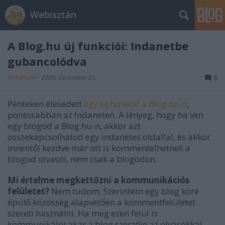
Webisztán
A Blog.hu új funkciói: Indanetbe
gubancolódva
hírbehozó
•
2009. december 05.
8
Pénteken élesedett
egy új funkció a Blog.hu-n
,
pontosabban az Indaneten. A lényeg, hogy ha ven
egy blogod a Blog.hu-n, akkor azt
összekapcsolhatod egy indanetes oldallal, és akkor
innentől kezdve már ott is kommentelhetnek a
blogod olvasói, nem csak a blogodon.
Mi értelme megkettőzni a kommunikációs
felületet?
Nem tudom. Szerintem egy blog köré
épülő közösség alapvetően a kommentfelületet
szereti használni. Ha meg ezen felül is
kommunikálni akar a blog szerzője az olvasókkal,