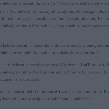
tokból az is látszik, hogy a 30-39 éves korosztály csak mos
zni a YouTube-ot. A hírszájtok tavaly kisebb válságot éltek á
öltöttek a magyar netezők az online újságok oldalain. Ez a 
zínűség szerint a fórumoknak, blogoknak és videómegosztó
ékelése szerint
"a klasszikus, de kissé férfias „tömegtartal
ldalak, ezen belül kiemelten a videós site-ok kerülnek".
 alatt idehaza is természetesen elsősorban a YouTube-ot kell
zínűség szerint a YouTube-on sem a híradók bejátszásai, h
a zenei klipek aratnak.
enti kutatás a mobil internetezési szokásokra nem tér ki. Il
gy konkrétan mely szájtok voltak benne a mérésben.