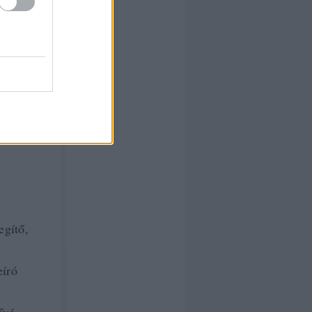
egítő,
eíró