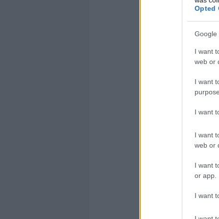
q
Opted 
Google 
I want t
web or d
DR.S
I want t
purpose
Adatbázi
I want 
Az adatb
megbízha
I want t
adattábl
web or d
kezelhet
I want t
Funkciói
or app.
• Adatok
I want t
• Adatok
• Összet
I want t