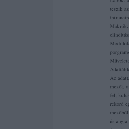
Lapok: a
teszik a
intranetr
Makrók: 
elindítá
Modulok:
porgram
Művelete
Adattábl
Az adatt
mezőt, a
fel, kul
rekord e
mezőből á
és anyja