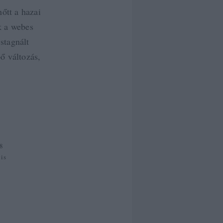
őtt a hazai
k a webes
stagnált
ő változás,
8
 is