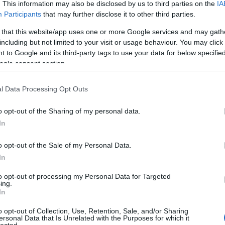
. This information may also be disclosed by us to third parties on the
IA
y.
Participants
that may further disclose it to other third parties.
Válasz
 that this website/app uses one or more Google services and may gath
including but not limited to your visit or usage behaviour. You may click 
 to Google and its third-party tags to use your data for below specifi
ogle consent section.
EHOZÓ
HTTPS://WEBISZTAN.BLOG.HU/
2010.04.22. 16:14:51
·
l Data Processing Opt Outs
and
: miert, a te kutatasaid mit mutatnak?
o opt-out of the Sharing of my personal data.
Válasz
In
o opt-out of the Sale of my Personal Data.
In
GHAND
HTTP://LONGHAND.HU
2010.04.22. 16:29:07
·
to opt-out of processing my Personal Data for Targeted
ing.
In
ozó
: elég az Insights-ra egy pillantást vetni:
o opt-out of Collection, Use, Retention, Sale, and/or Sharing
gle.com/insights/search/#q=j%C3%A1t%C3%A9k+online
ersonal Data that Is Unrelated with the Purposes for which it
lected.