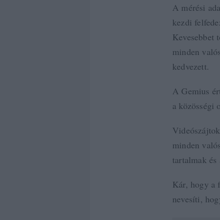
A mérési ada
kezdi felfede
Kevesebbet t
minden valós
kedvezett.
A Gemius ért
a közösségi o
Videószájtok
minden valós
tartalmak és 
Kár, hogy a f
nevesíti, ho