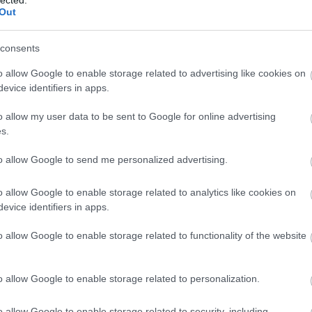
Out
Válasz
consents
o allow Google to enable storage related to advertising like cookies on
evice identifiers in apps.
TUPID
2010.04.22. 17:26:01
o allow my user data to be sent to Google for online advertising
s.
s-kezelés
to allow Google to send me personalized advertising.
ázis-kezelők feladata nagy tömegű, bonyolult felépítésű ad
tó kezelése. Az adatokat táblázatokban tárolják, ezeket
o allow Google to enable storage related to analytics like cookies on
áknak nevezzük. Az adatbázis-kezelők több, összefüggő tábl
evice identifiers in apps.
nek.
o allow Google to enable storage related to functionality of the website
 keresése, kigyűjtése meglévő adatbázisokból
o allow Google to enable storage related to personalization.
 törlése, módosítása, új rekordok felvitele
artozó adatok csoportos módosítása, törlése
o allow Google to enable storage related to security, including