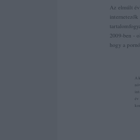
Az elmúlt év
internetezők
tartalomfogy
2009-ben - o
hogy a pornó
A 
nö
in
év 
ko