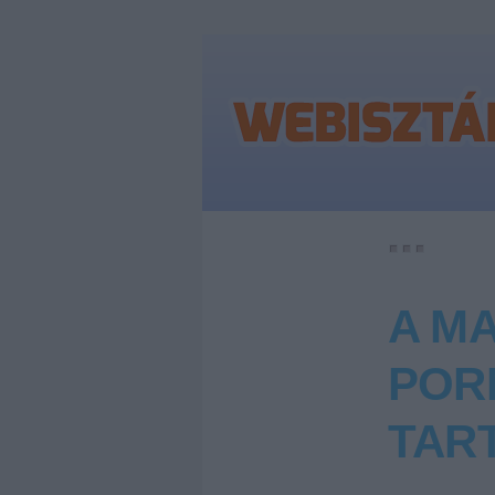
A M
POR
TAR