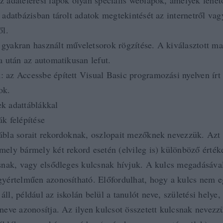
z adatelérési lapok olyan speciális weblapok, amelyek lehet
z adatbázisban tárolt adatok megtekintését az internetről vag
ől.
gyakran használt műveletsorok rögzítése. A kiválasztott m
sa után az automatikusan lefut.
 az Accessbe épített Visual Basic programozási nyelven írt
ok.
k adattáblákkal
ák felépítése
ábla sorait rekordoknak, oszlopait mezőknek nevezzük. Azt
mely bármely két rekord esetén (elvileg is) különböző érték
csnak, vagy elsődleges kulcsnak hívjuk. A kulcs megadásáva
gyértelműen azonosítható. Előfordulhat, hogy a kulcs nem e
ll, például az iskolán belül a tanulót neve, születési helye, 
 neve azonosítja. Az ilyen kulcsot összetett kulcsnak nevezz