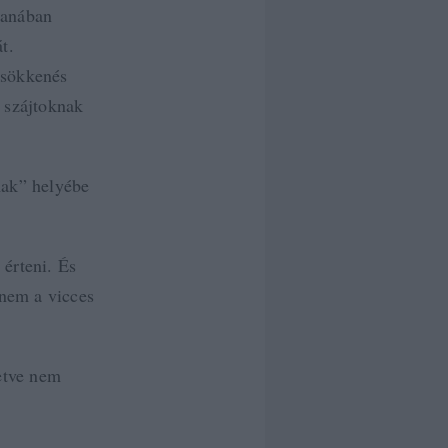
tanában
t.
csökkenés
 szájtoknak
mak” helyébe
 érteni.
És
anem a vicces
letve nem