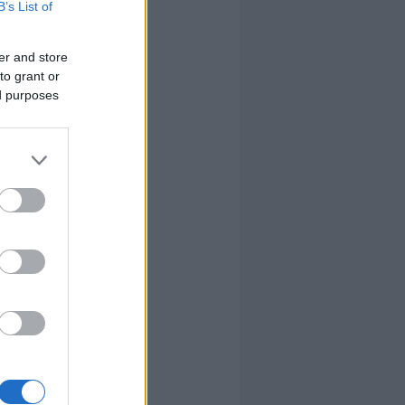
B’s List of
 erre
er and store
to grant or
ed purposes
 erre
&cmpt=