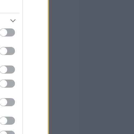
 erre
athalmaz
át