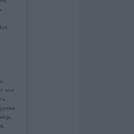
ővé
y
akró
 a
et vesz
l a
gyetlen
ideje,
ük.