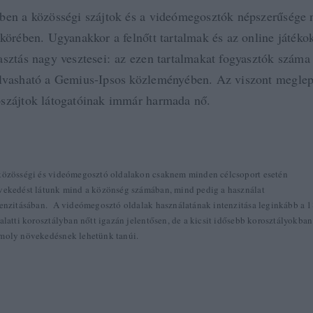
ben a közösségi szájtok és a videómegosztók népszerűsége n
 körében. Ugyanakkor a felnőtt tartalmak és az online játéko
asztás nagy vesztesei: az ezen tartalmakat fogyasztók száma 
lvasható a Gemius-Ipsos közleményében. Az viszont meglep
szájtok látogatóinak immár harmada nő.
közösségi és videómegosztó oldalakon csaknem minden célcsoport esetén
vekedést látunk mind a közönség számában, mind pedig a használat
tenzitásában. A videómegosztó oldalak használatának intenzitása leginkább a 1
alatti korosztályban nőtt igazán jelentősen, de a kicsit idősebb korosztályokban
moly növekedésnek lehetünk tanúi.