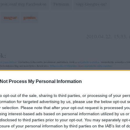
 a post, oszd meg Facebookon
Twitteren
vagy Google+-on!
magyar
gemius
2010.04.22. 15:33. 
k:
zó jogszabályok
értelmében felhasználói tartalomnak minősülnek, értük a
szolgáltatás technikai
üzemeltetője semmilyen felel
tén forduljon a blog szerkesztőjéhez. Részletek a
Felhasználási feltételekben
és az
adatvédelmi tájékoztatóban
.
Not Process My Personal Information
GHAND
HTTP://LONGHAND.HU
2010.04.22. 16:07:58
·
to opt-out of the sale, sharing to third parties, or processing of your per
ndás, ha azt állítják, hogy a videósiteok forgalma nőtt a
formation for targeted advertising by us, please use the below opt-out s
yasztás pedig csökkent. :)
r selection. Please note that after your opt-out request is processed y
eing interest-based ads based on personal information utilized by us or
disclosed to third parties prior to your opt-out. You may separately opt-
áték iránti érdeklődés visszaesése is egészen biztosan fals m
losure of your personal information by third parties on the IAB’s list of