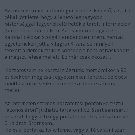
Az internet (mint technológia, ezért is kisbetű) azzal a
céllal jött létre, hogy a lehető legnagyobb
biztonsággal legyenek elérhetők a tárolt információk
(bárhonnan, bármikor). Az ős-internet ugyanis
katonai célokat szolgált eredendően (nem, nem az
egyetemeken jött a világra).Krvára semmilyen
fenkölt áldemokratikus koncepció nem bábáskodott
a megszületése mellett. Ez már csak okozat...
Hozzáteszem ne nosztalgiázzunk, mert amikor a 90-
es években még csak egyetemeken lehetett belépési
ponthoz jutni, senki nem verte a demokratikus
mellét.
Az interneten számos hozzáférési ponton keresztül
"azonos áron" juthatsz tartalomhoz. Szart sem sérül
ez azzal, hogy a Té egy portált mobilos hozzáférésen
0-ra áraz. Szart sem.
Ha ez a portál az iwiw lenne, vagy a Té valami szar