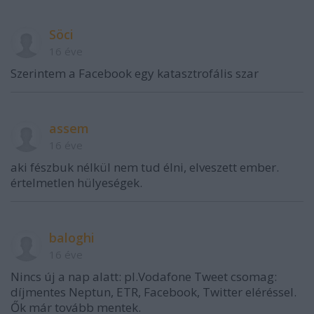
Söci
16 éve
Szerintem a Facebook egy katasztrofális szar
assem
16 éve
aki fészbuk nélkül nem tud élni, elveszett ember.
értelmetlen hülyeségek.
baloghi
16 éve
Nincs új a nap alatt: pl.Vodafone Tweet csomag:
díjmentes Neptun, ETR, Facebook, Twitter eléréssel.
Ők már tovább mentek.