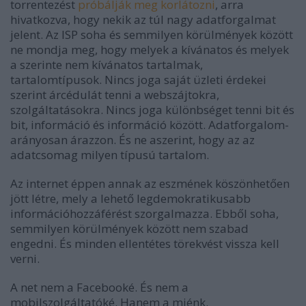
torrentezést
próbálják meg
korlátozni
, arra
hivatkozva, hogy nekik az túl nagy adatforgalmat
jelent. Az ISP soha és semmilyen körülmények között
ne mondja meg, hogy melyek a kívánatos és melyek
a szerinte nem kívánatos tartalmak,
tartalomtípusok. Nincs joga saját üzleti érdekei
szerint árcédulát tenni a webszájtokra,
szolgáltatásokra. Nincs joga különbséget tenni bit és
bit, információ és információ között. Adatforgalom-
arányosan árazzon. És ne aszerint, hogy az az
adatcsomag milyen típusú tartalom.
Az internet éppen annak az eszmének köszönhetően
jött létre, mely a lehető legdemokratikusabb
információhozzáférést szorgalmazza. Ebből soha,
semmilyen körülmények között nem szabad
engedni. És minden ellentétes törekvést vissza kell
verni.
A net nem a Facebooké. És nem a
mobilszolgáltatóké. Hanem a miénk.