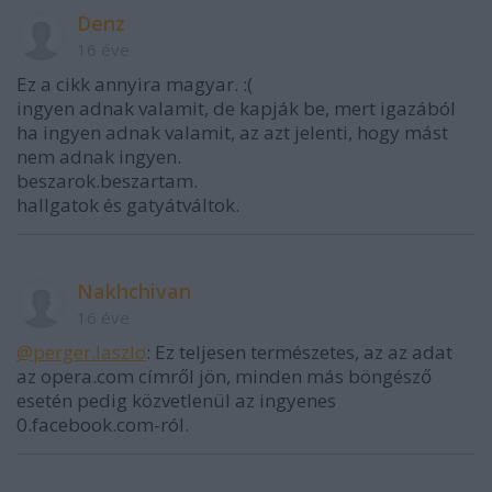
Denz
16 éve
Ez a cikk annyira magyar. :(
ingyen adnak valamit, de kapják be, mert igazából
ha ingyen adnak valamit, az azt jelenti, hogy mást
nem adnak ingyen.
beszarok.beszartam.
hallgatok és gatyátváltok.
Nakhchivan
16 éve
@perger.laszlo
: Ez teljesen természetes, az az adat
az opera.com címről jön, minden más böngésző
esetén pedig közvetlenül az ingyenes
0.facebook.com-ról.