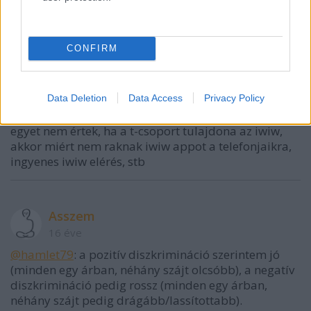
@hamlet79
: azert, mert ez eletszerutlen, illetve a
konkurencianak magas labda lesz lecsapni, kiveve
persze ha monopol helyzetben van a szolgaltato
CONFIRM
omlósz
Data Deletion
Data Access
Privacy Policy
16 éve
egyet nem értek, ha a t-csoport tulajdona az iwiw,
akkor miért nem raknak iwiw appot a telefonjaikra,
ingyenes iwiw elérés, stb
Asszem
16 éve
@hamlet79
: a pozitív diszkrimináció szerintem jó
(minden egy árban, néhány szájt olcsóbb), a negatív
diszkrimináció pedig rossz (minden egy árban,
néhány szájt pedig drágább/lassítottabb).