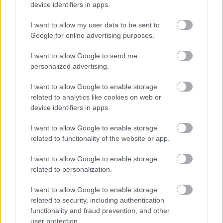
device identifiers in apps.
blöki.hu
I want to allow my user data to be sent to
Google for online advertising purposes.
16 éve
@Asszem
: ahogy gondolod, ez távol áll tőlem. Annyit
I want to allow Google to send me
írtam, hogy nem túl jó, hogy a tartalomszolgáltató
personalized advertising.
fizet az internet szolgáltatónak a kivételezett
kapcsolatért.
I want to allow Google to enable storage
related to analytics like cookies on web or
Próbálom vázolni, hogy ez hova vezethet:
device identifiers in apps.
Pl. UPC neted van: Index.hu bejön 3 másodperc alatt,
mert fizet a UPC-nek, az Origo meg 10 percig tölt,
I want to allow Google to enable storage
mert nem fizet a UPC-nek. Nincs semlegesség, ennyi
related to functionality of the website or app.
a probléma. Miért állna ez meg a Facebooknál, ha a
I want to allow Google to enable storage
szolgáltatók ebből kapnak pénzt...?
related to personalization.
I want to allow Google to enable storage
Asszem
related to security, including authentication
functionality and fraud prevention, and other
16 éve
user protection.