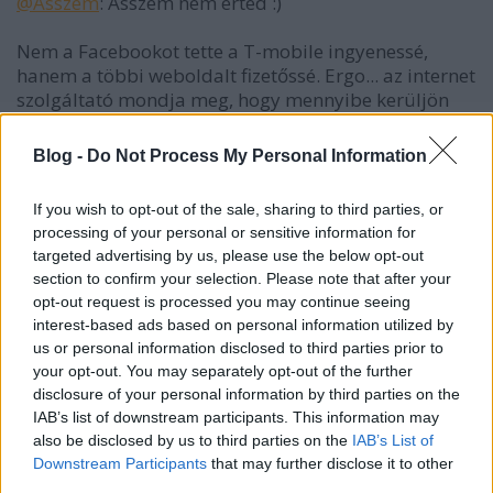
@Asszem
: Asszem nem érted :)
Nem a Facebookot tette a T-mobile ingyenessé,
hanem a többi weboldalt fizetőssé. Ergo... az internet
szolgáltató mondja meg, hogy mennyibe kerüljön
NEKED egy-egy weboldal megtekintése.
Blog -
Do Not Process My Personal Information
Jöhetnek a különböző internet csomagok: Csak
Facebook elérés: 3000 Ft / hó |
If you wish to opt-out of the sale, sharing to third parties, or
.hu domainek 5000 Ft / hó |
processing of your personal or sensitive information for
bármilyen site, ha nem pornó: 9000 Ft / hó
targeted advertising by us, please use the below opt-out
stb szép lesz...
section to confirm your selection. Please note that after your
opt-out request is processed you may continue seeing
interest-based ads based on personal information utilized by
us or personal information disclosed to third parties prior to
Nakhchivan
your opt-out. You may separately opt-out of the further
16 éve
disclosure of your personal information by third parties on the
@hamlet79
: Dehogy, sohasem volt ingyenes a
IAB’s list of downstream participants. This information may
mobilnet.
also be disclosed by us to third parties on the
IAB’s List of
Downstream Participants
that may further disclose it to other
third parties.