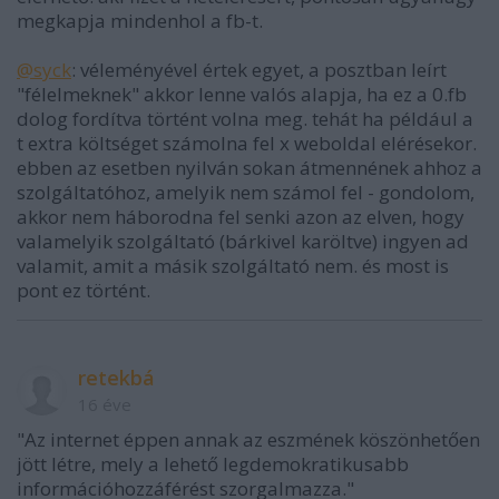
megkapja mindenhol a fb-t.
@syck
: véleményével értek egyet, a posztban leírt
"félelmeknek" akkor lenne valós alapja, ha ez a 0.fb
dolog fordítva történt volna meg. tehát ha például a
t extra költséget számolna fel x weboldal elérésekor.
ebben az esetben nyilván sokan átmennének ahhoz a
szolgáltatóhoz, amelyik nem számol fel - gondolom,
akkor nem háborodna fel senki azon az elven, hogy
valamelyik szolgáltató (bárkivel karöltve) ingyen ad
valamit, amit a másik szolgáltató nem. és most is
pont ez történt.
retekbá
16 éve
"Az internet éppen annak az eszmének köszönhetően
jött létre, mely a lehető legdemokratikusabb
információhozzáférést szorgalmazza."