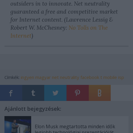
outsiders in to innovate. Net neutrality
guaranteed a free and competitive market
for Internet content. (Lawrence Lessig &
Robert W. McChesney:
No Tolls on The
Internet
)
Címkék:
ingyen
magyar
net neutrality
facebook
t mobile
isp
Ajánlott bejegyzések:
Elon Musk megtartotta minden idők
legjobb technológiai prezentációját