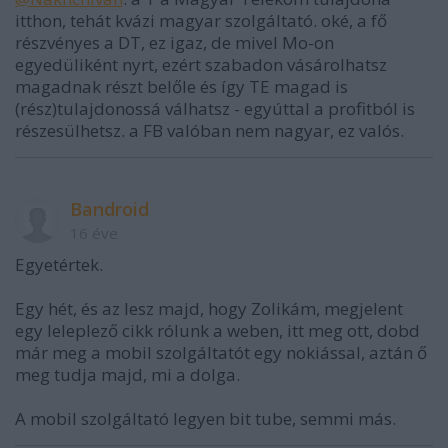
itthon, tehát kvázi magyar szolgáltató. oké, a fő
részvényes a DT, ez igaz, de mivel Mo-on
egyedüliként nyrt, ezért szabadon vásárolhatsz
magadnak részt belőle és így TE magad is
(rész)tulajdonossá válhatsz - egyúttal a profitból is
részesülhetsz. a FB valóban nem nagyar, ez valós.
Bandroid
16 éve
Egyetértek.
Egy hét, és az lesz majd, hogy Zolikám, megjelent
egy leleplező cikk rólunk a weben, itt meg ott, dobd
már meg a mobil szolgáltatót egy nokiással, aztán ő
meg tudja majd, mi a dolga.
A mobil szolgáltató legyen bit tube, semmi más.