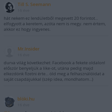
Till S. Seemann
16 éve
hát nekem ez lendületből megevett 20 forintot...
elfogyott a keretem, azóta nem is megy. nem értem,
akkor ez hogy ingyenes.
Mr.Insider
16 éve
durva világ következhet: Facebook a fekete oldalon!
először benyeljük a like-ot, utána pedig majd
elkezdönk fizetni érte... öld meg a felhasználóidat a
saját csapdájukkal (szép idea, mondhatom...)
blöki.hu
16 éve