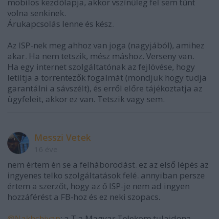
mobilos kezdőlapja, akkor vszínűleg fel sem tűnt
volna senkinek.
Árukapcsolás lenne és kész.
Az ISP-nek meg ahhoz van joga (nagyjából), amihez
akar. Ha nem tetszik, mész máshoz. Verseny van.
Ha egy internet szolgáltatónak az fejlövése, hogy
letiltja a torrentezők fogalmát (mondjuk hogy tudja
garantálni a sávszélt), és erről előre tájékoztatja az
ügyfeleit, akkor ez van. Tetszik vagy sem.
Messzi Vetek
16 éve
nem értem én se a felháborodást. ez az első lépés az
ingyenes telko szolgáltatások felé. annyiban persze
értem a szerzőt, hogy az ő ISP-je nem ad ingyen
hozzáférést a FB-hoz és ez neki szopacs.
@Nakhchivan
: a T a Magyar Telekom tulajdona