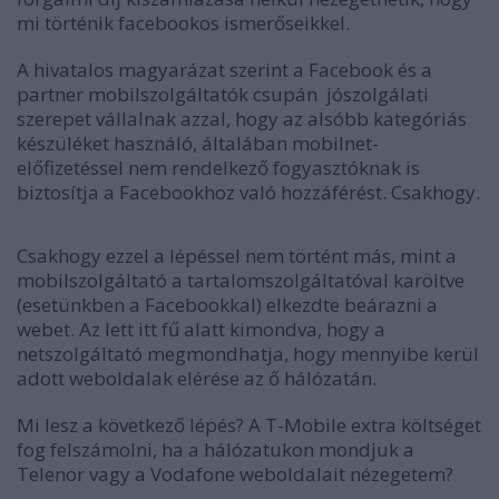
mi történik facebookos ismerőseikkel.
A hivatalos magyarázat szerint a Facebook és a
partner mobilszolgáltatók csupán jószolgálati
szerepet vállalnak azzal, hogy az alsóbb kategóriás
készüléket használó, általában mobilnet-
előfizetéssel nem rendelkező fogyasztóknak is
biztosítja a Facebookhoz való hozzáférést.
Csakhogy.
Csakhogy ezzel a lépéssel nem történt más, mint a
mobilszolgáltató a tartalomszolgáltatóval karöltve
(esetünkben a Facebookkal) elkezdte beárazni a
webet. Az lett itt fű alatt kimondva, hogy a
netszolgáltató megmondhatja, hogy mennyibe kerül
adott weboldalak elérése az ő hálózatán.
Mi lesz a következő lépés? A T-Mobile extra költséget
fog felszámolni, ha a hálózatukon mondjuk a
Telenor vagy a Vodafone weboldalait nézegetem?