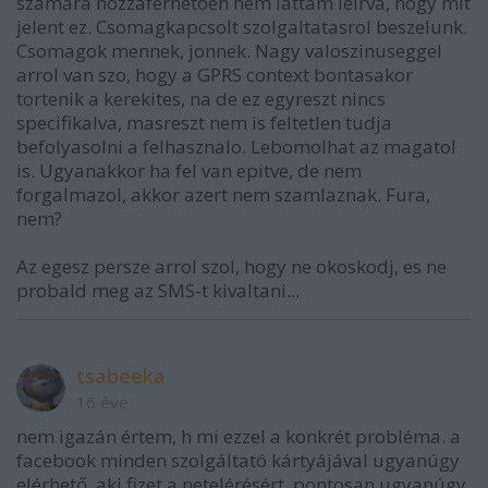
szamara hozzaferhetoen nem lattam leirva, hogy mit
jelent ez. Csomagkapcsolt szolgaltatasrol beszelunk.
Csomagok mennek, jonnek. Nagy valoszinuseggel
arrol van szo, hogy a GPRS context bontasakor
tortenik a kerekites, na de ez egyreszt nincs
specifikalva, masreszt nem is feltetlen tudja
befolyasolni a felhasznalo. Lebomolhat az magatol
is. Ugyanakkor ha fel van epitve, de nem
forgalmazol, akkor azert nem szamlaznak. Fura,
nem?
Az egesz persze arrol szol, hogy ne okoskodj, es ne
probald meg az SMS-t kivaltani...
tsabeeka
16 éve
nem igazán értem, h mi ezzel a konkrét probléma. a
facebook minden szolgáltató kártyájával ugyanúgy
elérhető. aki fizet a netelérésért, pontosan ugyanúgy