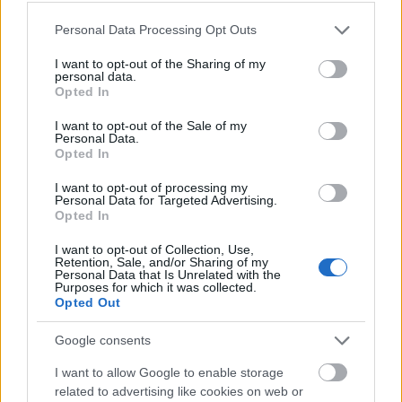
Asszem
Please note that this website/app uses one or more Google
Personal Data Processing Opt Outs
services and may gather and store information including but
16 éve
not limited to your visit or usage behaviour. You may click to
I want to opt-out of the Sharing of my
@hamlet79
: szerintem ez ilyen magyaros dogoljon
personal data.
grant or deny consent to Google and its third-party tags to
Opted In
meg a szomszed tehene mentalitas, hamar az en
use your data for below specified purposes in below Google
netem nem olcso, akkor legalabb a mase se legyen
consent section.
I want to opt-out of the Sale of my
az. Sem a tmobile, sem a facebook nem kotelezo es
Personal Data.
Opted In
nelkulozhetetlen a boldogsaghoz,
I want to opt-out of processing my
Personal Data for Targeted Advertising.
Opted In
Asszem
16 éve
I want to opt-out of Collection, Use,
Retention, Sale, and/or Sharing of my
En akkor fogok hoborogni, ha malusz felarat
Personal Data that Is Unrelated with the
Purposes for which it was collected.
szamolnak, mondjuk a tmobile halozatbol telenor
Opted Out
webshop eleres dupla kilobyte szorzoval menne, az
altalam alairt szerzodeshez kepest. Ha pedig elore
Google consents
megmondjak hogy melyik domainnek mi az ara, es
I want to allow Google to enable storage
ez nem tetszik, akkor masik dijcsomag v. Szolgaltato
related to advertising like cookies on web or