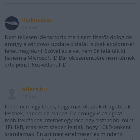
Redmaster
16 éve
Nem teljesen ide tartozik mert nem fizetős dolog de
amúgy a windows update oldalát is csak explorer-el
lehet megnézni. Szóval az elvet nem ők találták ki
hanem a Microsoft :D Bár ők szerencsére nem kérnek
érte pénzt. Közvetlenül :D
atleta.hu
16 éve
Innen nem egy lepes, hogy mas oldalak dragabbak
lesznek, hanem ez mar az. De amugy is az egesz
mobiltelefonos internet egy vicc: egyreszt tobb, mint
1Ft 1kB, masreszt szepen leirjak, hogy 10kB-onkent
szamlaznak. En azt meg ertelmesen es mindenki