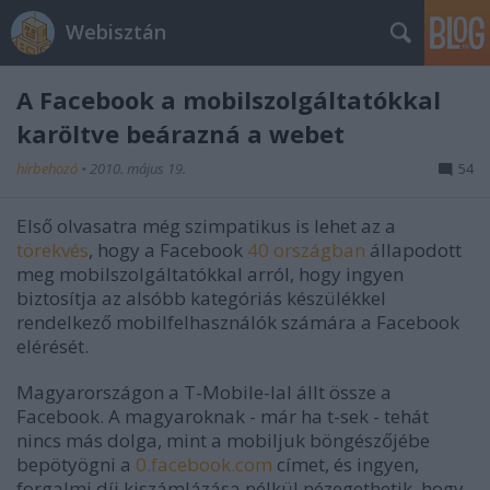
Webisztán
A Facebook a mobilszolgáltatókkal
karöltve beárazná a webet
hírbehozó
•
2010. május 19.
54
Első olvasatra még szimpatikus is lehet az a
törekvés
, hogy a Facebook
40 országban
állapodott
meg mobilszolgáltatókkal arról, hogy ingyen
biztosítja az alsóbb kategóriás készülékkel
rendelkező mobilfelhasználók számára a Facebook
elérését.
Magyarországon a T-Mobile-lal állt össze a
Facebook. A magyaroknak - már ha t-sek - tehát
nincs más dolga, mint a mobiljuk böngészőjébe
bepötyögni a
0.facebook.com
címet, és ingyen,
forgalmi díj kiszámlázása nélkül nézegethetik, hogy