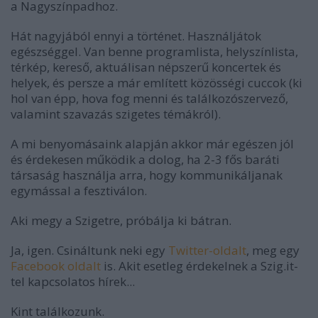
a Nagyszínpadhoz.
Hát nagyjából ennyi a történet. Használjátok
egészséggel. Van benne programlista, helyszínlista,
térkép, kereső, aktuálisan népszerű koncertek és
helyek, és persze a már említett közösségi cuccok (ki
hol van épp, hova fog menni és találkozószervező,
valamint szavazás szigetes témákról).
A mi benyomásaink alapján akkor már egészen jól
és érdekesen működik a dolog, ha 2-3 fős baráti
társaság használja arra, hogy kommunikáljanak
egymással a fesztiválon.
Aki megy a Szigetre, próbálja ki bátran.
Ja, igen. Csináltunk neki egy
Twitter-oldalt
, meg egy
Facebook oldalt
is. Akit esetleg érdekelnek a Szig.it-
tel kapcsolatos hírek...
Kint találkozunk.