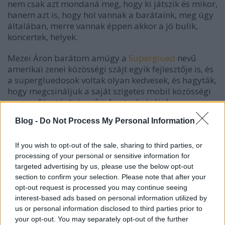
nem csak azt mondaná meg, hogy ki játszik és mikor,
hanem azt is, hogy hol vannak a barátaink, meg úgy
általában, merre vannak éppen akkor a jó bulik,
koncertek, helyek.
Mezei Áron barátom amúgy a
Superglued
nevű
amerikai zenei közösségi szájt egyik fejlesztője is, és
a supergluedosok voltak olyan kedvesek, és hagyták,
hogy megcsináljuk a saját szigetes mobil közösségi
proramfüzetünket az ő infrastrukrúrájukon.
Blog -
Do Not Process My Personal Information
A hobbiprojekthez aztán betársult a
Gawker
egyik
fejlesztője, Neltz Tamás is, aki meg egyre jobban
bele van merülve az androidos fejlesztésekbe. És
If you wish to opt-out of the sale, sharing to third parties, or
tetszett neki az ötlet.
processing of your personal or sensitive information for
targeted advertising by us, please use the below opt-out
section to confirm your selection. Please note that after your
Lévén egy komolyabb mobil app lefejlesztése
opt-out request is processed you may continue seeing
nagyon időigényes, ráadásul némi rutint és
interest-based ads based on personal information utilized by
gyakorlatot is igényel, abban maradtunk, hogy
us or personal information disclosed to third parties prior to
mobil web app-ként
, vagyis mobilböngészőre
your opt-out. You may separately opt-out of the further