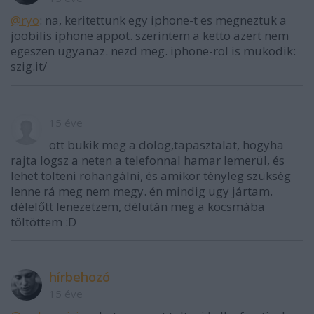
@ryo
: na, keritettunk egy iphone-t es megneztuk a
joobilis iphone appot. szerintem a ketto azert nem
egeszen ugyanaz. nezd meg. iphone-rol is mukodik:
szig.it/
15 éve
ott bukik meg a dolog,tapasztalat, hogyha
rajta logsz a neten a telefonnal hamar lemerül, és
lehet tölteni rohangálni, és amikor tényleg szükség
lenne rá meg nem megy. én mindig ugy jártam.
délelőtt lenezetzem, délután meg a kocsmába
töltöttem :D
hírbehozó
15 éve