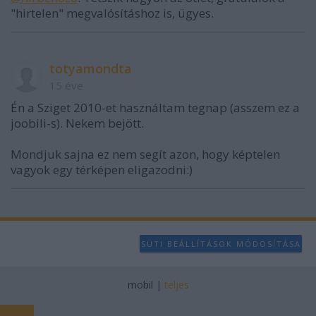
"hirtelen" megvalósításhoz is, ügyes.
totyamondta
15 éve
Én a Sziget 2010-et használtam tegnap (asszem ez a
joobili-s). Nekem bejött.
Mondjuk sajna ez nem segít azon, hogy képtelen
vagyok egy térképen eligazodni:)
SÜTI BEÁLLÍTÁSOK MÓDOSÍTÁSA
mobil
|
teljes