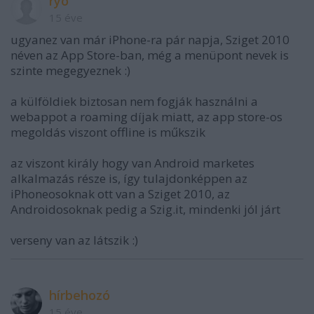
ryo
15 éve
ugyanez van már iPhone-ra pár napja, Sziget 2010
néven az App Store-ban, még a menüpont nevek is
szinte megegyeznek :)
a külföldiek biztosan nem fogják használni a
webappot a roaming díjak miatt, az app store-os
megoldás viszont offline is műkszik
az viszont király hogy van Android marketes
alkalmazás része is, így tulajdonképpen az
iPhoneosoknak ott van a Sziget 2010, az
Androidosoknak pedig a Szig.it, mindenki jól járt
verseny van az látszik :)
hírbehozó
15 éve