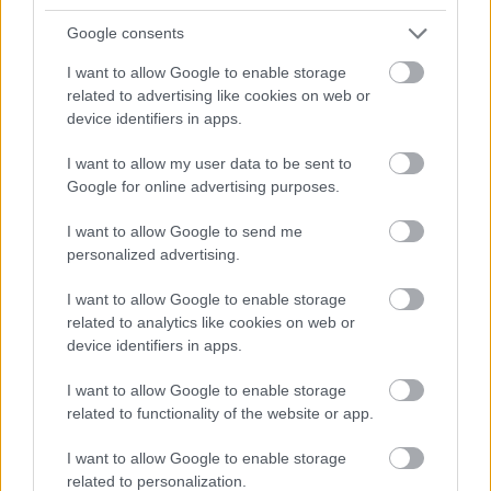
csekkoltak be legutóbb. Vagyis hogy hol vannak
Google consents
éppen a Szigeten.
I want to allow Google to enable storage
Erre az egészre még rájött egy találkaszervező-
related to advertising like cookies on web or
funkció is. Mert a Szigeten, a hangzavarban eddig is
device identifiers in apps.
max sms-ben tudtunk kommunikálni egymással.
Szóval a Szig.it-tel lehet gyorsan és egyszerűen
I want to allow my user data to be sent to
találkozókat szervezni, és az ismerőseink egyből
Google for online advertising purposes.
értesülnek is erről.
I want to allow Google to send me
Pluszban még van egy shoutbox, ahova minden
personalized advertising.
júzer kiírhatja, hogy éppen hol jó a zene, mi tetszik
neki és mi nem a fesztiválon.
I want to allow Google to enable storage
related to analytics like cookies on web or
Az egész Szig.it pár nap éjszakázás eredménye.
device identifiers in apps.
Úgyhogy egyelőre erősen béta a cucc, de mi
I want to allow Google to enable storage
szeretünk vele játszani. És reméljük, hogy a
related to functionality of the website or app.
barátaink is szeretni fogják. A Szig.it-et persze bárki
használhatja. Jó tudni, hogy akkor működik igazán
I want to allow Google to enable storage
jól, ha 1-2 ismerősünk is használja a Szig.it-et.
related to personalization.