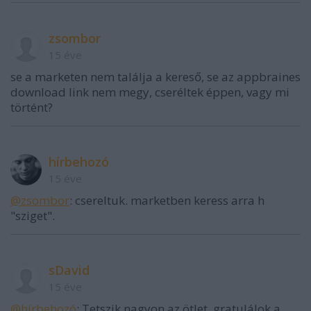
zsombor
15 éve
se a marketen nem találja a kereső, se az appbraines
download link nem megy, cseréltek éppen, vagy mi
történt?
hírbehozó
15 éve
@zsombor
: csereltuk. marketben keress arra h
"sziget".
sDavid
15 éve
@hírbehozó
: Tetszik nagyon az ötlet, gratulálok a