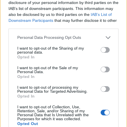
optimalizált szájtként fogjuk összedobni a szigetes
disclosure of your personal information by third parties on the
programfüzetet. Így legalább nem kell küzdeni az
IAB’s list of downstream participants. This information may
Android vs iPhone, meg az okostelefon vs nem-
also be disclosed by us to third parties on the
IAB’s List of
okostelefon témakörökkel. A neve
Szig.it
lett.
Downstream Participants
that may further disclose it to other
third parties.
Mit tud a Szig.it?
Please note that this website/app uses one or more Google
Personal Data Processing Opt Outs
services and may gather and store information including but
Mindenekelőtt a facebookos és foursquare-es
not limited to your visit or usage behaviour. You may click to
I want to opt-out of the Sharing of my
integrációnak köszönhetően ez a szájt is alkalmas
personal data.
grant or deny consent to Google and its third-party tags to
arra, hogy becsekkoljunk vele a Sziget helyeire,
Opted In
use your data for below specified purposes in below Google
koncertjeire. (note: aki loginol, egyben Superglued
consent section.
I want to opt-out of the Sale of my
júzer is lesz. Így volt most egyszerűbb megoldani az
Personal Data.
integrációt.)
Opted In
Másrészről előre fel tudjuk vinni, hogy melyik
I want to opt-out of processing my
Personal Data for Targeted Advertising.
koncert érdekel minket, és amikor az a koncert
Opted In
tényleg kezdődik, a Szig.it-en egyből látjuk is.
Úgyhogy nem maradunk le semmiről.
I want to opt-out of Collection, Use,
Retention, Sale, and/or Sharing of my
Personal Data that Is Unrelated with the
Ráadásul az is látszik, hogy ismerőseink milyen
Purposes for which it was collected.
Opted Out
koncertekre szeretnének menni, illetve hogy hova