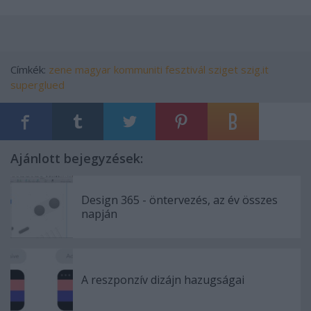
Címkék:
zene
magyar
kommuniti
fesztivál
sziget
szig.it
superglued
Ajánlott bejegyzések:
Design 365 - öntervezés, az év összes
napján
A reszponzív dizájn hazugságai