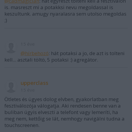
@cadmagician
: hat egyreszt tolteni kell a fesztivalon
is. masreszt mi a potakksi nevu megoldassal is
keszultunk. amugy nyaralasra sem utolso megoldas
;)
15 éve
@hírbehozó
: hát potaksi a jo, de azt is tolteni
kell... asztali töltö, 5 potaksi :) agregátor.
upperclass
15 éve
Ötletes és ügyes dolog elvben, gyakorlatban meg
fesztiválozója válogatja. Aki rendesen benne van a
buliban úgyis elveszti a telefont vagy lemeríti, ha
meg nem, kettőig se lát, nemhogy navigálni tudna a
touchscreenen.