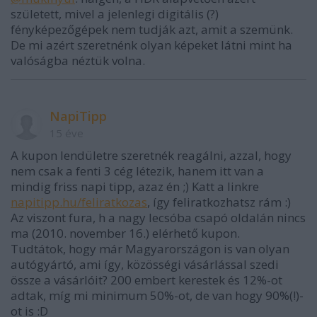
született, mivel a jelenlegi digitális (?)
fényképezőgépek nem tudják azt, amit a szemünk.
De mi azért szeretnénk olyan képeket látni mint ha
valóságba néztük volna.
NapiTipp
15 éve
A kupon lendületre szeretnék reagálni, azzal, hogy
nem csak a fenti 3 cég létezik, hanem itt van a
mindig friss napi tipp, azaz én ;) Katt a linkre
napitipp.hu/feliratkozas
, így feliratkozhatsz rám :)
Az viszont fura, h a nagy lecsóba csapó oldalán nincs
ma (2010. november 16.) elérhető kupon.
Tudtátok, hogy már Magyarországon is van olyan
autógyártó, ami így, közösségi vásárlással szedi
össze a vásárlóit? 200 embert kerestek és 12%-ot
adtak, míg mi minimum 50%-ot, de van hogy 90%(!)-
ot is :D