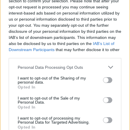
section to confirm your selection. Please note that after your
opt-out request is processed you may continue seeing
interest-based ads based on personal information utilized by
us or personal information disclosed to third parties prior to
A reszponzív dizájn hazugságai
your opt-out. You may separately opt-out of the further
disclosure of your personal information by third parties on the
IAB’s list of downstream participants. This information may
also be disclosed by us to third parties on the
IAB’s List of
Downstream Participants
that may further disclose it to other
Nem nézheti senki hülyének az
third parties.
internetadó ellen tüntetőket
Please note that this website/app uses one or more Google
Personal Data Processing Opt Outs
services and may gather and store information including but
not limited to your visit or usage behaviour. You may click to
I want to opt-out of the Sharing of my
personal data.
Az igazi országimázs: mostantól Borsi
grant or deny consent to Google and its third-party tags to
Opted In
Flóra inspirálja a világ dizájnereit
use your data for below specified purposes in below Google
consent section.
I want to opt-out of the Sale of my
Personal Data.
Opted In
Jön a Netflix Magyarországra
I want to opt-out of processing my
Personal Data for Targeted Advertising.
Opted In