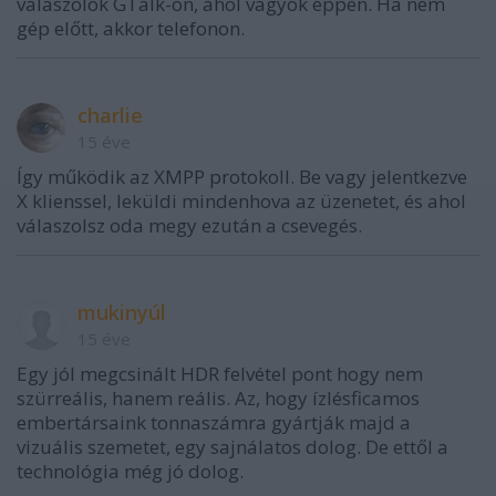
válaszolok GTalk-on, ahol vagyok éppen. Ha nem
gép előtt, akkor telefonon.
charlie
15 éve
Így működik az XMPP protokoll. Be vagy jelentkezve
X klienssel, leküldi mindenhova az üzenetet, és ahol
válaszolsz oda megy ezután a csevegés.
mukinyúl
15 éve
Egy jól megcsinált HDR felvétel pont hogy nem
szürreális, hanem reális. Az, hogy ízlésficamos
embertársaink tonnaszámra gyártják majd a
vizuális szemetet, egy sajnálatos dolog. De ettől a
technológia még jó dolog.