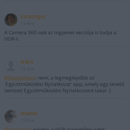
szcsongor
15 éve
A Camera 360-nak az ingyenes verziója is tudja a
HDR-t.
srácz
15 éve
@Nakhchivan
: nem, a legmeglepőbb az
'Együttműködési Nyilatkozat' app, amely egy zenélő
nemzeti Együttműködési Nyilatkozatot takar :)
charlie
15 éve
@mukinyúl
: naigen, a HDR alapvetően azért