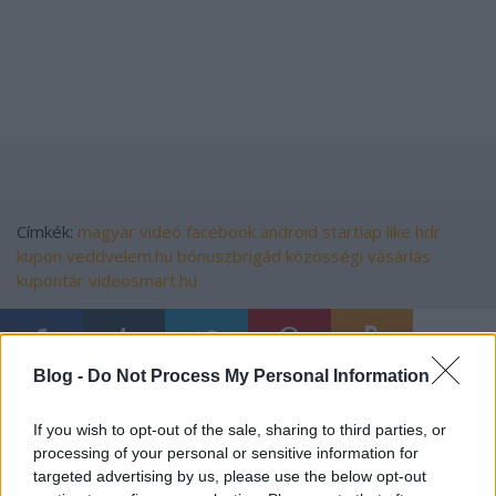
Címkék:
magyar
videó
facebook
android
startlap
like
hdr
kupon
veddvelem.hu
bónuszbrigád
közösségi vásárlás
kupontár
videosmart.hu
Blog -
Do Not Process My Personal Information
Ajánlott bejegyzések:
If you wish to opt-out of the sale, sharing to third parties, or
processing of your personal or sensitive information for
Élet, mobil nélkül
targeted advertising by us, please use the below opt-out