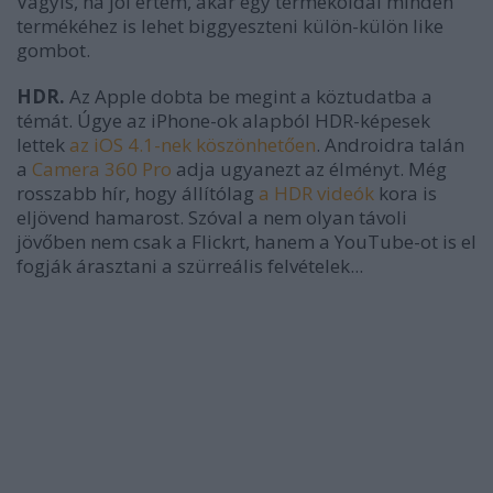
Vagyis, ha jól értem, akár egy termékoldal minden
termékéhez is lehet biggyeszteni külön-külön like
gombot.
HDR.
Az Apple dobta be megint a köztudatba a
témát. Úgye az iPhone-ok alapból HDR-képesek
lettek
az iOS 4.1-nek köszönhetően
. Androidra talán
a
Camera 360 Pro
adja ugyanezt az élményt. Még
rosszabb hír, hogy állítólag
a HDR videók
kora is
eljövend hamarost. Szóval a nem olyan távoli
jövőben nem csak a Flickrt, hanem a YouTube-ot is el
fogják árasztani a szürreális felvételek...