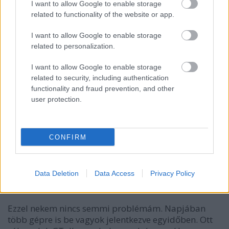
I want to allow Google to enable storage
15 éve
related to functionality of the website or app.
Legmeglepőbb Android app az Instant Heart Rate.
I want to allow Google to enable storage
related to personalization.
Hutchington
I want to allow Google to enable storage
related to security, including authentication
15 éve
functionality and fraud prevention, and other
"Btw, nincs annál idegesítőbb, mint mikor az
user protection.
androidos GTalk kliensen és a laptopos GTalk
kliensen is jönnek a csetbejegyzések. Ezzel igazán
kezdhetne már valamit a Google. Mondjuk ha be
CONFIRM
vagyok jelentkezve a laptopomon GTalkba, akkor
nem kéne a mobilomra is letolni az értesítést arról,
hogy valaki csetelni akar velem. Szóval
összeszinkronizálhatnák a különféle platformokon
Data Deletion
Data Access
Privacy Policy
érkező értesítéseket."
Ezzel nekem nincs semmi problémám. Napjában
több gépre is be vagyok jelentkezve egyidőben. Ott