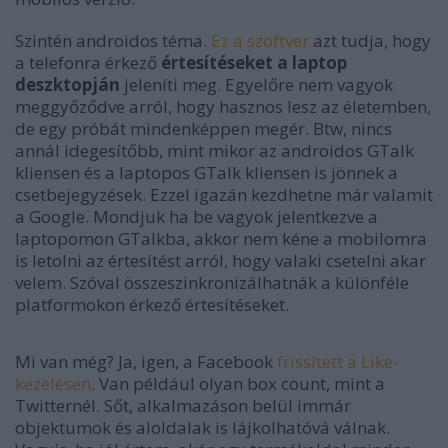
Szintén androidos téma.
Ez a szoftver
azt tudja, hogy
a telefonra érkező
értesítéseket a laptop
deszktopján
jeleníti meg. Egyelőre nem vagyok
meggyőződve arról, hogy hasznos lesz az életemben,
de egy próbát mindenképpen megér. Btw, nincs
annál idegesítőbb, mint mikor az androidos GTalk
kliensen és a laptopos GTalk kliensen is jönnek a
csetbejegyzések. Ezzel igazán kezdhetne már valamit
a Google. Mondjuk ha be vagyok jelentkezve a
laptopomon GTalkba, akkor nem kéne a mobilomra
is letolni az értesítést arról, hogy valaki csetelni akar
velem. Szóval összeszinkronizálhatnák a különféle
platformokon érkező értesítéseket.
Mi van még? Ja, igen, a Facebook
frissített a Like-
kezelésen
. Van például olyan box count, mint a
Twitternél. Sőt, alkalmazáson belül immár
objektumok és aloldalak is lájkolhatóvá válnak.