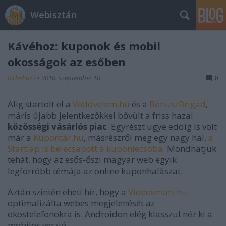
Webisztán
Kávéhoz: kuponok és mobil
okosságok az esőben
hírbehozó
•
2010. szeptember 10.
8
Alig startolt el a
Veddvelem.hu
és a
BónuszBrigád
,
máris újabb jelentkezőkkel bővült a friss hazai
közösségi vásárlós piac
. Egyrészt ugye eddig is volt
már a
Kupontár.hu
, másrészről meg egy nagy hal,
a
Startlap is belecsapott a kuponlecsóba
. Mondhatjuk
tehát, hogy az esős-őszi magyar web egyik
legforróbb témája az online kuponhalászat.
Aztán szintén eheti hír, hogy a
Videosmart.hu
optimalizálta webes megjelenését az
okostelefonokra is. Androidon elég klasszul néz ki a
mobilos verzió.