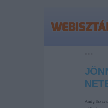
JÖN
NET
Amíg összesz