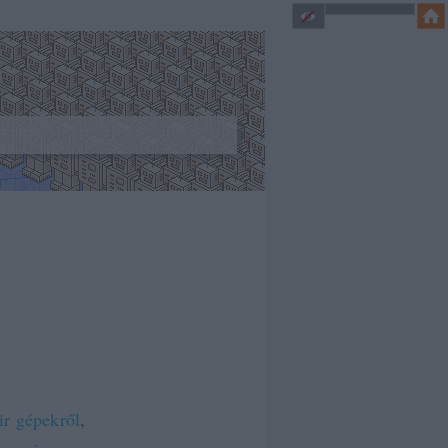
r gépekről
,