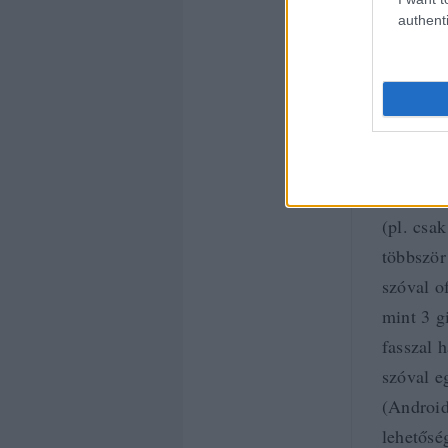
authenti
LIPIL
amikor a
tenni, d
tudom né
évig így
(pl. csa
többször
szóval o
mint 3 g
fasszal 
szóval e
(Android
lehetőség