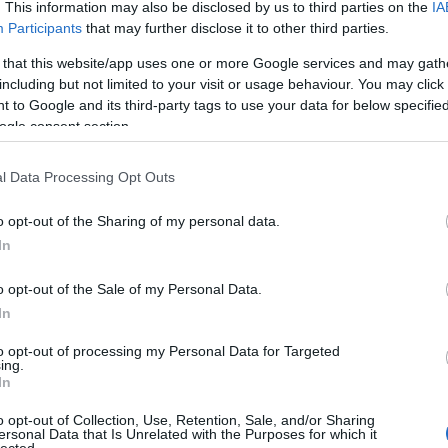
. This information may also be disclosed by us to third parties on the
IA
Participants
that may further disclose it to other third parties.
zeretném, ha a dolgaim nem a gépemen lennének. Egyrészt
 that this website/app uses one or more Google services and may gath
s mindenhol net. Például külföldön. Vagy a hegyekben. Va
including but not limited to your visit or usage behaviour. You may click 
t helyen.
 to Google and its third-party tags to use your data for below specifi
ogle consent section.
 az általad elképzelt világban úgy átlagosan lesz jó. De aki
s más kell, az vagy nagyon megszívja, vagy nagyon megszív
l Data Processing Opt Outs
 az Apple szép, új világát: ha azt csinálod, amit Steve Job
ncs gond. De ha mást akarsz, akkor ahhoz már erőlködni ke
o opt-out of the Sharing of my personal data.
In
.
d leírt szép új világban a teljes digitális személyedet mások
o opt-out of the Sale of my Personal Data.
nnyire megbízol a cégekben? És ha a Google bedől, mi lesz
In
sével?
to opt-out of processing my Personal Data for Targeted
ing.
élda, igen. De én ebből indulok ki, sajnos. Engem nem von
In
os világod.
o opt-out of Collection, Use, Retention, Sale, and/or Sharing
ersonal Data that Is Unrelated with the Purposes for which it
Válasz
lected.