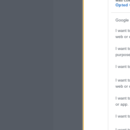
Opted 
Google 
KGYS
I want t
web or d
Hát én e
I want t
párhuzamo
purpose
intenzív
I want 
valószín
kb 1-4 GB
I want t
web or d
Ha innen
I want t
mint a n
or app.
I want t
I want t