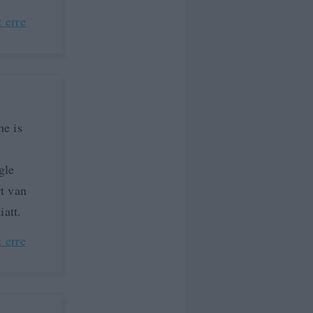
 erre
ne is
gle
t van
att.
 erre