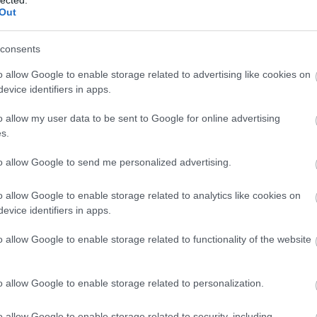
Out
consents
T
HTTP://REPULES.TUMBLR.COM
2010.11.03. 08:25:44
·
o allow Google to enable storage related to advertising like cookies on
evice identifiers in apps.
bben nem vagyok olyan biztos. Egy szétflashelt, vagy rossz
o allow my user data to be sent to Google for online advertising
san javát, flashet és javascriptet (javascript+flash tuti sza
s.
en futtató gép zabálja minimum a procit, de a ram-ot is
to allow Google to send me personalized advertising.
űleg, ehhez képest a "vékony" os talán háttértár méretében j
 megtakarítást, ill ideális esetben a háttértár hagyható el.
o allow Google to enable storage related to analytics like cookies on
evice identifiers in apps.
 nézem, akkor a táblagépekre pakolt Android sokkal érdeke
o allow Google to enable storage related to functionality of the website
etbookokra tett Chrome OS.
Válasz
o allow Google to enable storage related to personalization.
o allow Google to enable storage related to security, including