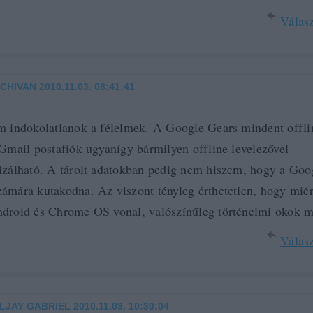
Válasz
CHIVAN
2010.11.03. 08:41:41
m indokolatlanok a félelmek. A Google Gears mindent offli
 Gmail postafiók ugyanígy bármilyen offline levelezővel
izálható. A tárolt adatokban pedig nem hiszem, hogy a Goo
ámára kutakodna. Az viszont tényleg érthetetlen, hogy miér
droid és Chrome OS vonal, valószínűleg történelmi okok mi
Válasz
LJAY GABRIEL
2010.11.03. 10:30:04