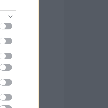
 esetben
ggat)
elenthet
sebb,
 erre