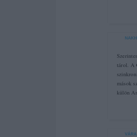
NAKH
Szerinte
tárol. A
szinkron
mások sz
külön An
VÁRA