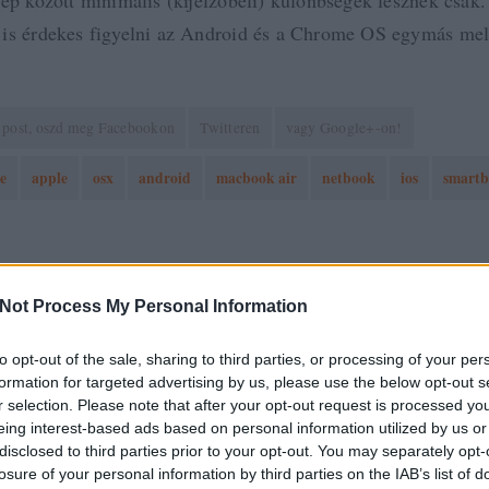
gép között minimális (kijelzőbeli) különbségek lesznek csak.
is érdekes figyelni az Android és a Chrome OS egymás mel
 a post, oszd meg Facebookon
Twitteren
vagy Google+-on!
e
apple
osx
android
macbook air
netbook
ios
smart
2010.11.02. 21:20. 
Not Process My Personal Information
to opt-out of the sale, sharing to third parties, or processing of your per
k:
formation for targeted advertising by us, please use the below opt-out s
zó jogszabályok
értelmében felhasználói tartalomnak minősülnek, értük a
szolgáltatás technikai
üzemeltetője semmilyen felel
r selection. Please note that after your opt-out request is processed y
tén forduljon a blog szerkesztőjéhez. Részletek a
Felhasználási feltételekben
és az
adatvédelmi tájékoztatóban
.
eing interest-based ads based on personal information utilized by us or
disclosed to third parties prior to your opt-out. You may separately opt-
losure of your personal information by third parties on the IAB’s list of
RAD
HTTP://ONLINEMARKETING.BLOG.HU
2010.11.03. 08:25:14
·