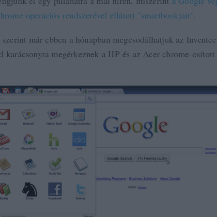
engjünk el egy pillanatra a mai híren, miszerint
a Google vé
Chrome operációs rendszerével ellátott "smartbookjait"
.
s szerint már ebben a hónapban megcsodálhatjuk az Invente
d karácsonyra megérkeznek a HP és az Acer chrome-osított 