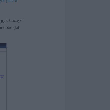
gre piacra
c gyártmányú
netbookjai