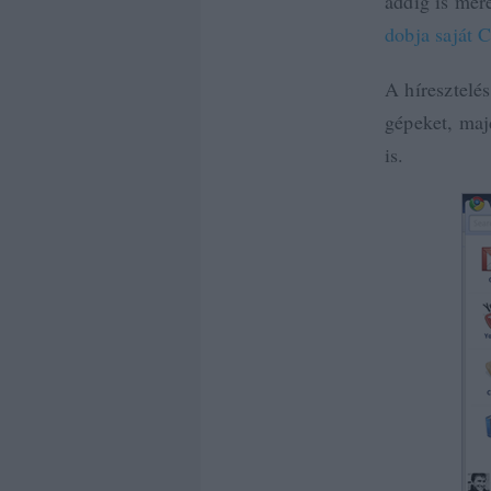
addig is mer
dobja saját 
A híresztelé
gépeket, maj
is.