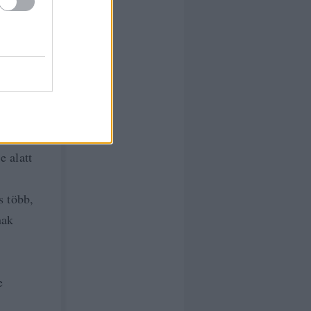
eket
ndig nem
 jópár
 alatt
s több,
nak
e