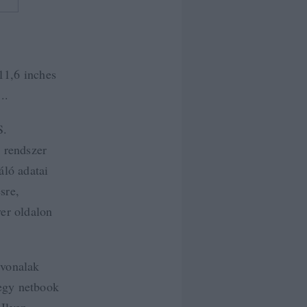
11,6 inches
..
S.
 rendszer
áló adatai
sre,
ver oldalon
rvonalak
 egy netbook