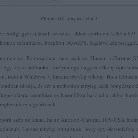
Chrome OS - tiny as a cloud
ec eddigi gyártmányait vesszük, akkor szerintem kábé a 8,9-
hetnek számításba, beépített 3G+GPS, digitévé képességgel.
nyeg nem ez. Pontosabban: nem csak ez. Hanem a Chrome O
l egy olyan netbookot, melyen egy nagyon vékony operációs
yan, mint a Windows 7, hanem
tényleg
vékony. Ha a felhaszn
loudban tárolja, és ezt a netbookot tényleg csak böngészgeté
skype-olásra, csetelésre és hasonlókra használja, akkor hard
megfeszülnie a gyártónak.
nyörű szép az lenne, ha az Android-Chrome, iOS-OSX hatá
odnának. Lassan tényleg ott tartunk, hogy egy okostelefon,