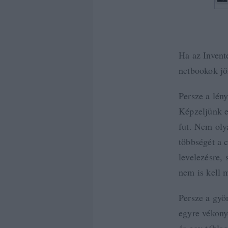
Ha az Invent
netbookok jö
Persze a lé
Képzeljünk e
fut. Nem ol
többségét a c
levelezésre, 
nem is kell 
Persze a gyö
egyre vékony