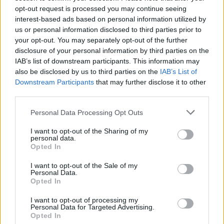
opt-out request is processed you may continue seeing
Nos tehát, tegnap
a Gingerbread és a Nexus S
volt
interest-based ads based on personal information utilized by
terítéken. Ma pedig a web, a netbook és a Chrome
us or personal information disclosed to third parties prior to
OS. Érdekes, hogy míg a tavaszi I/O konferencián
your opt-out. You may separately opt-out of the further
még az első napon volt a web téma, és mádosikon a
disclosure of your personal information by third parties on the
mobil, mostanra ez megfordult. Jelezve a Google-nál
IAB’s list of downstream participants. This information may
also be disclosed by us to third parties on the
IAB’s List of
is érzékelhető hangsúlyeltolódást.
Downstream Participants
that may further disclose it to other
third parties.
Ezzel együtt a Chrome OS, és a Google netbook
minden bizonnyal klassz választás lesz azoknak, akik
Please note that this website/app uses one or more Google
Personal Data Processing Opt Outs
egy könnyű, gyors, egyszerűen használható kis
services and may gather and store information including but
laptopot szeretnének maguknak. Ma este, fél 8-kor
not limited to your visit or usage behaviour. You may click to
I want to opt-out of the Sharing of my
kiderül, hogy a Google mit vizionál a 2011-es
personal data.
grant or deny consent to Google and its third-party tags to
Opted In
webről...
use your data for below specified purposes in below Google
consent section.
I want to opt-out of the Sale of my
Personal Data.
Opted In
I want to opt-out of processing my
Címkék:
google
chrome
google chrome
chrome os
google
Personal Data for Targeted Advertising.
web app
web app store
Opted In