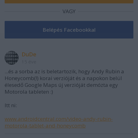
VAGY
DuDe
15 éve
...és a sorba az is beletartozik, hogy Andy Rubin a
Honeycomb(!) korai verzióját és a napokon belül
élesedő Google Maps új verzióját demózta egy
Motorola tableten :)
Itt ni:
www.androidcentral.com/video-andy-rubin-
motorola-tablet-and-honeycomb