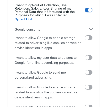
I want to opt-out of Collection, Use,
Retention, Sale, and/or Sharing of my
Personal Data that Is Unrelated with the
Purposes for which it was collected.
Opted Out
Ajánlott bejegyzések:
Google consents
Design 365 - öntervezés, az év összes
I want to allow Google to enable storage
napján
related to advertising like cookies on web or
device identifiers in apps.
I want to allow my user data to be sent to
Vadiúj iPhone 6 vagy szervizelt Nexus 5?
Google for online advertising purposes.
I want to allow Google to send me
personalized advertising.
Slow UX: adaptív felhasználói élmény és
I want to allow Google to enable storage
TheGrid.io
related to analytics like cookies on web or
device identifiers in apps.