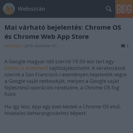
Webisztán
Mai várható bejelentés: Chrome OS
és Chrome Web App Store
hírbehozó
•
2010. december 07.
3
A Google magyar idő szerint 19:30-kor tart egy
online is követhető
sajtótájákoztatót. A várakozások
szerint a San Franciscó-i eseményen bejelentik végre
a Google saját netbookját, melyen a Google saját
fejlesztésű operációs rendszere, a Chrome OS fog
futni.
Ha így lesz, épp egy évet késtek a Chrome OS első,
hivatalos beharangozáshoz képest: