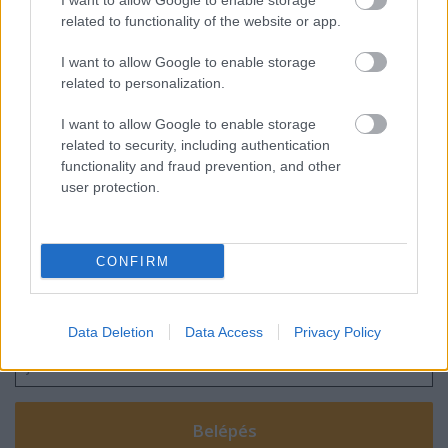
I want to allow Google to enable storage
Az igazi országimázs: mostantól Borsi
related to functionality of the website or app.
Flóra inspirálja a világ dizájnereit
I want to allow Google to enable storage
related to personalization.
Hogyan kínozzuk hatékonyan a
I want to allow Google to enable storage
felhasználóinkat?
related to security, including authentication
functionality and fraud prevention, and other
user protection.
Szólj hozzá!
CONFIRM
A hozzászóláshoz be kell lépned!
Data Deletion
Data Access
Privacy Policy