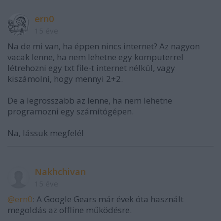
ern0
15 éve
Na de mi van, ha éppen nincs internet? Az nagyon
vacak lenne, ha nem lehetne egy komputerrel
létrehozni egy txt file-t internet nélkül, vagy
kiszámolni, hogy mennyi 2+2.
De a legrosszabb az lenne, ha nem lehetne
programozni egy számítógépen.
Na, lássuk megfelé!
Nakhchivan
15 éve
@ern0
: A Google Gears már évek óta használt
megoldás az offline működésre.