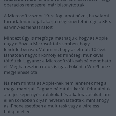
operációs rendszerei már bizonyítottak.
A Microsoft viszont 19-re fog lapot húzni, ha valami
forradalmian újjal akarja megismertetni régi jó XP-s
és win7-es felhasználóit.
Mindezt úgy is megfogalmazhatjuk, hogy az Apple
nagy előnye a Microsofttal szemben, hogy
lendületben van. Valamint, hogy az elmúlt 10 évet
láthatóan nagyon komoly és minőségi munkával
töltötték. Ugyanez a Microsoftról kevésbé mondható
el. Mégha részben rájuk is igaz. Főként a WinPhone7
megjelenése óta.
Na nem mintha az Apple-nek nem lennének meg a
maga manírjai. Tegnap például sikerült feltalálniuk
a teljes képernyős ablakokat és alkalmazásokat, ami
ellen korábban olyan hevesen lázadtak, mint ahogy
az iPhone esetében a multitask vagy a wireless
hotspot ellen.