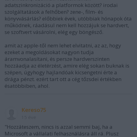
adatszinkronizáció a platformok között? irodai
szolgáltatások a felhőben? zene-, film- és
könyvvásárlás? előbbiek évek, utóbbiak hónapok óta
működnek, ráadásul nem kell hozzájuk se hardvert,
se szoftvert vásárolni, elég egy böngésző.
amit az apple-től nem lehet elvitatni, az az, hogy
ezeket a megoldásokat nagyon tudja
áramvonalasítani, és persze hardverszinten
hozzáadja az életérzést, amire elég sokan buknak is
szépen, úgyhogy hajlandóak kicsengetni érte a
drága pénzt. ezért tart ott a cég tőzsdei értékben
ésatöbbiben, ahol.
Kereso75
15 éve
"Hozzáteszem, nincs is azzal semmi baj, ha a
Microsoft a vállalati felhasználásra áll rá. Plusz