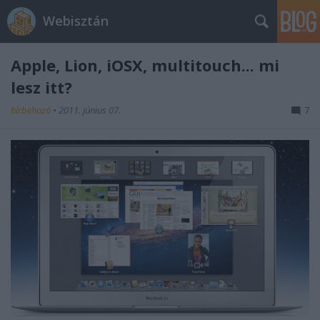
Webisztán
Apple, Lion, iOSX, multitouch... mi
lesz itt?
hírbehozó
•
2011. június 07.
7