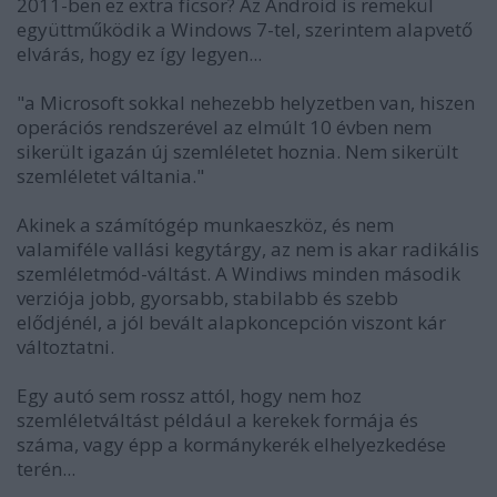
2011-ben ez extra fícsör? Az Android is remekül
együttműködik a Windows 7-tel, szerintem alapvető
elvárás, hogy ez így legyen...
"a Microsoft sokkal nehezebb helyzetben van, hiszen
operációs rendszerével az elmúlt 10 évben nem
sikerült igazán új szemléletet hoznia. Nem sikerült
szemléletet váltania."
Akinek a számítógép munkaeszköz, és nem
valamiféle vallási kegytárgy, az nem is akar radikális
szemléletmód-váltást. A Windiws minden második
verziója jobb, gyorsabb, stabilabb és szebb
elődjénél, a jól bevált alapkoncepción viszont kár
változtatni.
Egy autó sem rossz attól, hogy nem hoz
szemléletváltást például a kerekek formája és
száma, vagy épp a kormánykerék elhelyezkedése
terén...