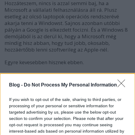
Hozzáteszem, nincs is azzal semmi baj, ha a
Microsoft a vállalati felhasználásra áll rá. Plusz
esetleg az olcsó laptopok operációs rendszerévé
akarja tenni a Windowst. Sajnos azonban utóbbi
pályán a Google is elkezdett focizni. És a Windows 8
demójából is az derül ki, hogy a Microsoft még
mindig hisz abban, hogy tud jobb, okosabb,
hozzáértőbb lenni szoftverileg az Apple-nél.
Egyre kevesebben hisznek ebben.
Blog -
Do Not Process My Personal Information
Címkék:
apple
os x
ios
os x lion
If you wish to opt-out of the sale, sharing to third parties, or
processing of your personal or sensitive information for
targeted advertising by us, please use the below opt-out
section to confirm your selection. Please note that after your
opt-out request is processed you may continue seeing
Ajánlott bejegyzések:
interest-based ads based on personal information utilized by