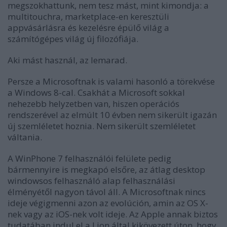
megszokhattunk, nem tesz mást, mint kimondja: a
multitouchra, marketplace-en keresztüli
appvásárlásra és kezelésre épülő világ a
számítógépes világ új filozófiája.
Aki mást használ, az lemarad.
Persze a Microsoftnak is valami hasonló a törekvése
a Windows 8-cal. Csakhát a Microsoft sokkal
nehezebb helyzetben van, hiszen operációs
rendszerével az elmúlt 10 évben nem sikerült igazán
új szemléletet hoznia. Nem sikerült szemléletet
váltania.
A WinPhone 7 felhasználói felülete pedig
bármennyire is megkapó elsőre, az átlag desktop
windowsos felhasználó alap felhasználási
élményétől nagyon távol áll. A Microsoftnak nincs
ideje végigmenni azon az evolúción, amin az OS X-
nek vagy az iOS-nek volt ideje. Az Apple annak biztos
tudatában indul el a Lion által kikövezett úton, hogy