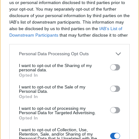
us or personal information disclosed to third parties prior to
your opt-out. You may separately opt-out of the further
Design 365 - öntervezés, az év összes
disclosure of your personal information by third parties on the
napján
IAB’s list of downstream participants. This information may
also be disclosed by us to third parties on the
IAB’s List of
Downstream Participants
that may further disclose it to other
third parties.
Mit válasszunk Apple Watch helyett?
Please note that this website/app uses one or more Google
Personal Data Processing Opt Outs
services and may gather and store information including but
not limited to your visit or usage behaviour. You may click to
I want to opt-out of the Sharing of my
personal data.
grant or deny consent to Google and its third-party tags to
Nem nézheti senki hülyének az
Opted In
use your data for below specified purposes in below Google
internetadó ellen tüntetőket
consent section.
I want to opt-out of the Sale of my
Personal Data.
Opted In
Az igazi országimázs: mostantól Borsi
I want to opt-out of processing my
Personal Data for Targeted Advertising.
Flóra inspirálja a világ dizájnereit
Opted In
I want to opt-out of Collection, Use,
Retention, Sale, and/or Sharing of my
Personal Data that Is Unrelated with the