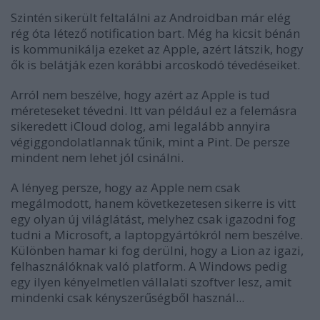
Szintén sikerült feltalálni az Androidban már elég
rég óta létező notification bart. Még ha kicsit bénán
is kommunikálja ezeket az Apple, azért látszik, hogy
ők is belátják ezen korábbi arcoskodó tévedéseiket.
Arról nem beszélve, hogy azért az Apple is tud
méreteseket tévedni. Itt van például ez a felemásra
sikeredett iCloud dolog, ami legalább annyira
végiggondolatlannak tűnik, mint a Pint. De persze
mindent nem lehet jól csinálni.
A lényeg persze, hogy az Apple nem csak
megálmodott, hanem következetesen sikerre is vitt
egy olyan új világlátást, melyhez csak igazodni fog
tudni a Microsoft, a laptopgyártókról nem beszélve.
Különben hamar ki fog derülni, hogy a Lion az igazi,
felhasználóknak való platform. A Windows pedig
egy ilyen kényelmetlen vállalati szoftver lesz, amit
mindenki csak kényszerűségből használ...