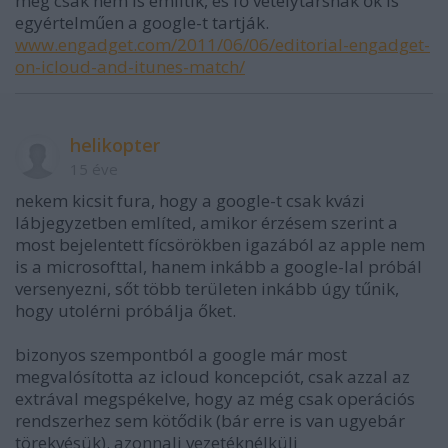
még csak nem is említik, és fő vetélytársnak ők is
egyértelműen a google-t tartják.
www.engadget.com/2011/06/06/editorial-engadget-
on-icloud-and-itunes-match/
helikopter
15 éve
nekem kicsit fura, hogy a google-t csak kvázi
lábjegyzetben említed, amikor érzésem szerint a
most bejelentett fícsörökben igazából az apple nem
is a microsofttal, hanem inkább a google-lal próbál
versenyezni, sőt több területen inkább úgy tűnik,
hogy utolérni próbálja őket.
bizonyos szempontból a google már most
megvalósította az icloud koncepciót, csak azzal az
extrával megspékelve, hogy az még csak operációs
rendszerhez sem kötődik (bár erre is van ugyebár
törekvésük). azonnali vezetéknélküli