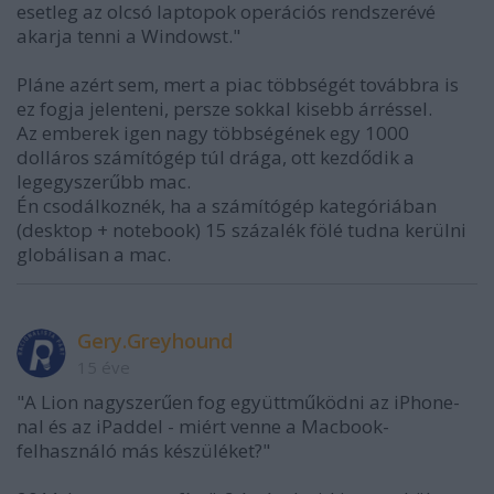
esetleg az olcsó laptopok operációs rendszerévé
akarja tenni a Windowst."
Pláne azért sem, mert a piac többségét továbbra is
ez fogja jelenteni, persze sokkal kisebb árréssel.
Az emberek igen nagy többségének egy 1000
dolláros számítógép túl drága, ott kezdődik a
legegyszerűbb mac.
Én csodálkoznék, ha a számítógép kategóriában
(desktop + notebook) 15 százalék fölé tudna kerülni
globálisan a mac.
Gery.Greyhound
15 éve
"A Lion nagyszerűen fog együttműködni az iPhone-
nal és az iPaddel - miért venne a Macbook-
felhasználó más készüléket?"