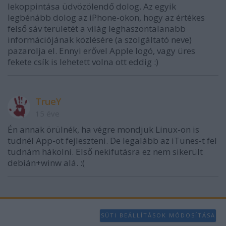
lekoppintása üdvözölendő dolog. Az egyik
legbénább dolog az iPhone-okon, hogy az értékes
felső sáv területét a világ leghaszontalanabb
információjának közlésére (a szolgáltató neve)
pazarolja el. Ennyi erővel Apple logó, vagy üres
fekete csík is lehetett volna ott eddig :)
TrueY
15 éve
Én annak örülnék, ha végre mondjuk Linux-on is
tudnél App-ot fejleszteni. De legalább az iTunes-t fel
tudnám hákolni. Első nekifutásra ez nem sikerült
debián+winw alá. :(
SÜTI BEÁLLÍTÁSOK MÓDOSÍTÁSA