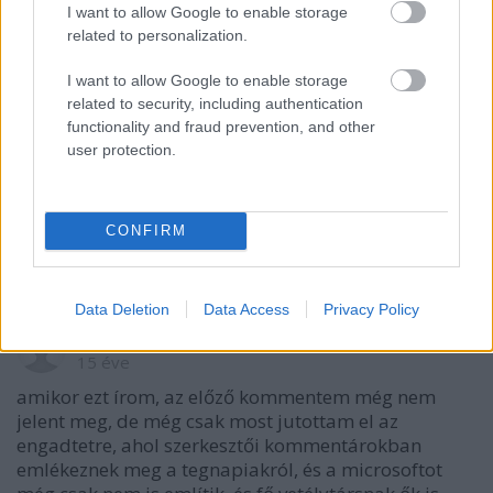
I want to allow Google to enable storage
related to personalization.
Asszem
I want to allow Google to enable storage
15 éve
related to security, including authentication
Az iCloud dolog végiggondolatlansága alatt mit
functionality and fraud prevention, and other
értesz? Ezt kicsit kifejthetnéd. Nekem is vannak
user protection.
kérdéseim és kételyeim a dologgal kapcsolatban, de
alapvetően egyetértek a koncepcióval.
CONFIRM
Az iTunes Match pedig zseniális.
Data Deletion
Data Access
Privacy Policy
helikopter
15 éve
amikor ezt írom, az előző kommentem még nem
jelent meg, de még csak most jutottam el az
engadtetre, ahol szerkesztői kommentárokban
emlékeznek meg a tegnapiakról, és a microsoftot