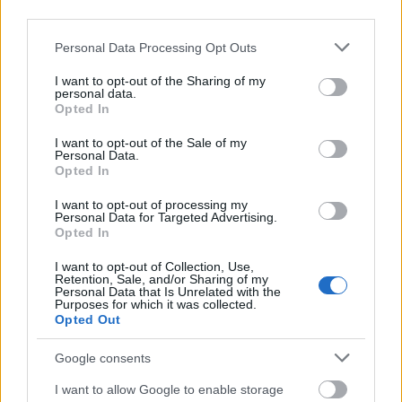
kapnak új lendületet a feedolvasás és a feedolvasók.
third parties.
Nem sok értelme van minden egyes
médiatartalomnak külön iPad-alkalmazást gyártani.
Please note that this website/app uses one or more Google
Personal Data Processing Opt Outs
És felhasználói oldalon is jobb és kényelmesebb
services and may gather and store information including but
megoldás egy jó feedolvasót használni, mintsem 50
not limited to your visit or usage behaviour. You may click to
I want to opt-out of the Sharing of my
personal data.
különféle médiaalkalmazást installálni a
grant or deny consent to Google and its third-party tags to
Opted In
készülékünkre.
use your data for below specified purposes in below Google
consent section.
I want to opt-out of the Sale of my
Personal Data.
Opted In
I want to opt-out of processing my
Personal Data for Targeted Advertising.
Címkék:
linkedin
tumblr
flipboard
google currenst
tumblr api
Opted In
ipad hírolvasó
I want to opt-out of Collection, Use,
Retention, Sale, and/or Sharing of my
Personal Data that Is Unrelated with the
Purposes for which it was collected.
Opted Out
Ajánlott bejegyzések:
Google consents
I want to allow Google to enable storage
Vadiúj iPhone 6 vagy szervizelt Nexus 5?