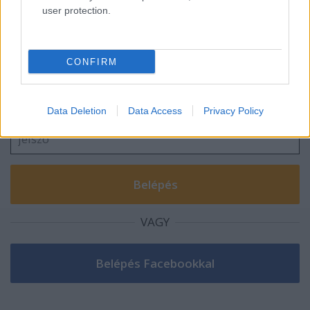
user protection.
Szólj hozzá!
CONFIRM
A hozzászóláshoz be kell lépned!
Data Deletion
Data Access
Privacy Policy
VAGY