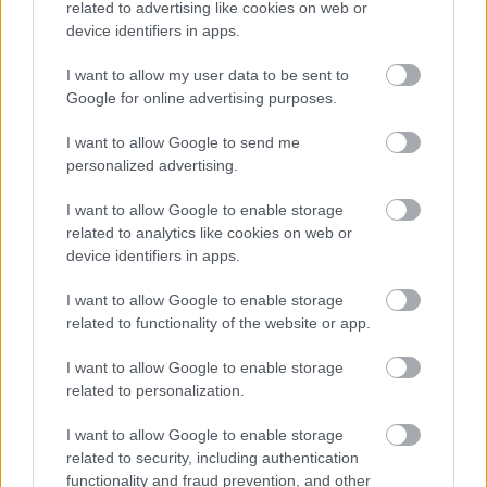
related to advertising like cookies on web or
device identifiers in apps.
I want to allow my user data to be sent to
Az egyik legmenőbb app dizájner
Google for online advertising purposes.
Budapesten
I want to allow Google to send me
personalized advertising.
Slow UX: adaptív felhasználói élmény és
I want to allow Google to enable storage
TheGrid.io
related to analytics like cookies on web or
device identifiers in apps.
I want to allow Google to enable storage
Ello.co: fekete-fehér hipszter
related to functionality of the website or app.
emberkísérlet, rengeteg pénzből
I want to allow Google to enable storage
related to personalization.
I want to allow Google to enable storage
Apple Watch: a töltőmániás Luis Vuitton-
related to security, including authentication
generáció megméri a pulzusát
functionality and fraud prevention, and other