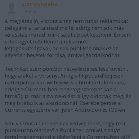
sunnycheeba
14 éve
A meglátás jó, viszont amíg nem tudsz reklámokat
delegálni a tartalmad mellé, addig nem sok más
választás marad, mint saját appot készíteni. Én sem
értek egyet feltétlenül a reklámok
létjogosultságával, de sok publikációnak ez az
egyetlen bevételi forrása, amivel gazdálkodhat.
Technikai szempontból nézve érdekes lesz követni,
hogy alakul a verseny. Amíg a Flipboard teljesen
natív (persze van webview is a html tartalomnak),
addig a Currents-ben rengeteg szerepet kap a
html(5), pl már a swipe-olást is így oldották meg, és
meg is látszik az akadozásnál. Cserébe persze a
Currents egyszerre van jelen Androidon és iOS-en.
Ami viszont a Currentsnek kedvez most, hogy már
publikusan elérhető a Publisher, amivel a saját
tartalmadat tudod előkészíteni a Currents-ben való