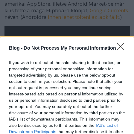
amerikai App Store, illetve Android Market-be már
ki is tette a maga Flipboard klónját,
Google Currents
néven. (Androidra
innen lehet tölteni az .apk fájlt
.)
Blog -
Do Not Process My Personal Information
If you wish to opt-out of the sale, sharing to third parties, or
processing of your personal or sensitive information for
targeted advertising by us, please use the below opt-out
section to confirm your selection. Please note that after your
opt-out request is processed you may continue seeing
interest-based ads based on personal information utilized by
us or personal information disclosed to third parties prior to
your opt-out. You may separately opt-out of the further
disclosure of your personal information by third parties on the
IAB’s list of downstream participants. This information may
A Flipboard, és hát a Google Currents is jó példa
also be disclosed by us to third parties on the
IAB’s List of
arra, hogy a táblagépek megjelenésével hogyan
Downstream Participants
that may further disclose it to other