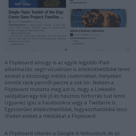
A Flipboard amúgy is az egyik legjobb iPad-
alkalmazás: segít vizuálisan is áttekinthetőbbé tenni
azokat a közösségi média csatornákat, melyeken
önmlik ránk percről percre a sok hír. Nekem a
Flipboard mutatta meg azt is, hogy a LinkedIn
valójában egy tök jó és hasznos hírforrás tud lenni.
Ugyanez igaz a Facebookra vagy a Twitterre is.
Egyszerűen áttekinthetőbbé, fogyaszthatóbbá teszi
iPaden ezeket a médiákat a Flipboard.
A Flipboard sikerén a Google is felbuzdult, és az