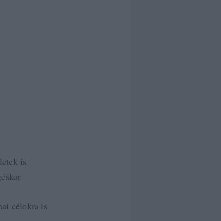
letek is
géskor
ai célokra is