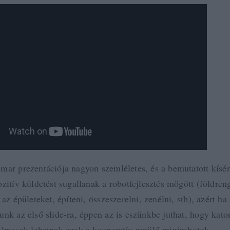
mar prezentációja nagyon szemléletes, és a bemutatott kísér
zitív küldetést sugallanak a robotfejlesztés mögött (földren
 az épületeket, építeni, összeszerelni, zenélni, stb), azért ha
nk az első slide-ra, éppen az is eszünkbe juthat, hogy katon
almasak lehetnek ezek a kooperatív repülő minirobotok.