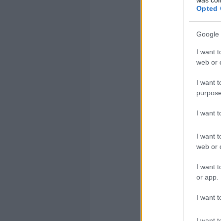
Opted 
lehet ma
csak eng
Google 
I want t
web or d
I want t
purpose
SZŰT
I want 
Eléggé gá
betörőne
I want t
web or d
I want t
or app.
I want t
ASSZ
I want t