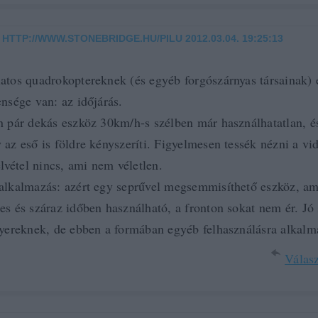
HTTP://WWW.STONEBRIDGE.HU/PILU
2012.03.04. 19:25:13
·
atos quadrokoptereknek (és egyéb forgószárnyas társainak)
ensége van: az időjárás.
n pár dekás eszköz 30km/h-s szélben már használhatatlan, é
 az eső is földre kényszeríti. Figyelmesen tessék nézni a vid
elvétel nincs, ami nem véletlen.
alkalmazás: azért egy seprűvel megsemmisíthető eszköz, am
es és száraz időben használható, a fronton sokat nem ér. Jó
gyereknek, de ebben a formában egyéb felhasználásra alkalm
Válasz