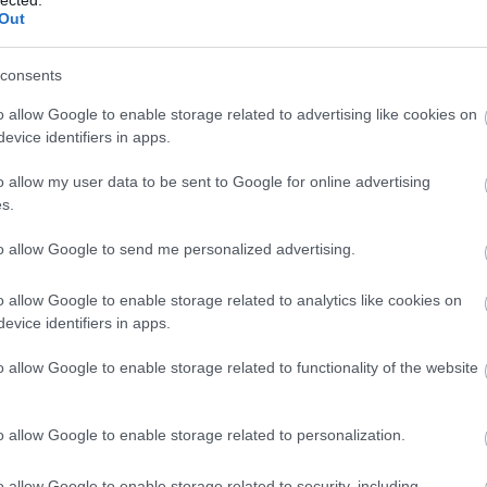
Out
jd kapni az ilyen dolgokat mint a fegyvereket, speckó bolto
edéllyel stb., legalábbis remélem :)
consents
Válasz
o allow Google to enable storage related to advertising like cookies on
evice identifiers in apps.
o allow my user data to be sent to Google for online advertising
s.
TÉ MAMÁ? SZŰJJÉ!
2012.03.04. 19:24:49
to allow Google to send me personalized advertising.
z, a nyitott ablakodon berepül egy ilyen kinyitni az ajtót a
k...
o allow Google to enable storage related to analytics like cookies on
evice identifiers in apps.
Válasz
o allow Google to enable storage related to functionality of the website
o allow Google to enable storage related to personalization.
EM
2012.03.04. 19:24:57
o allow Google to enable storage related to security, including