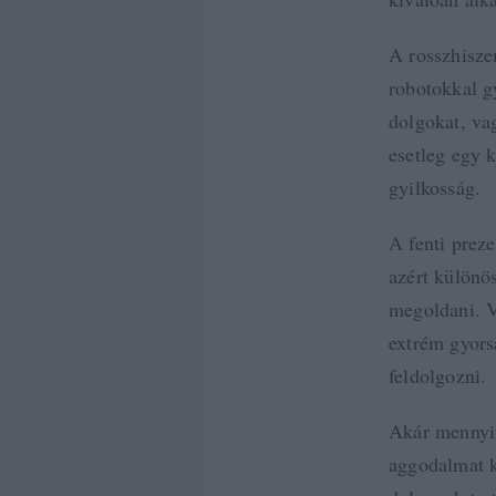
A rosszhisze
robotokkal gy
dolgokat, va
esetleg egy k
gyilkosság.
A fenti prez
azért különö
megoldani. V
extrém gyors
feldolgozni.
Akár mennyir
aggodalmat k