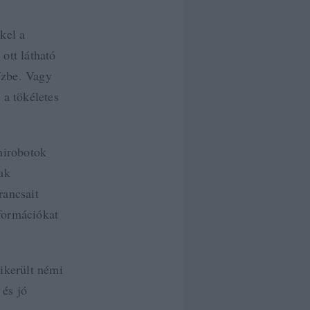
kel a
ott látható
ízbe. Vagy
 a tökéletes
nirobotok
ak
rancsait
nformációkat
ikerült némi
 és jó