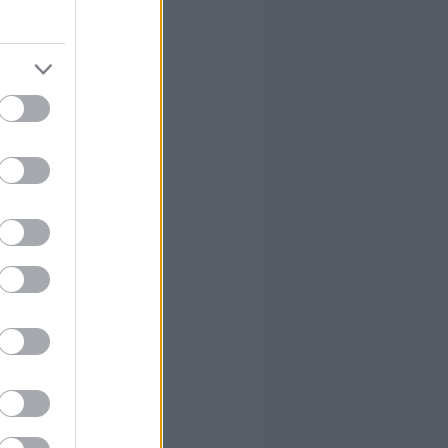
kban
 erre
 erre