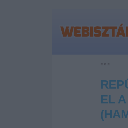
REP
EL 
(HA