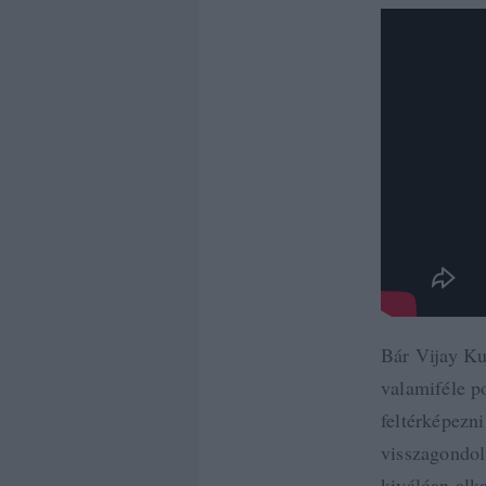
Bár Vijay Ku
valamiféle po
feltérképezni
visszagondolu
kiválóan alk