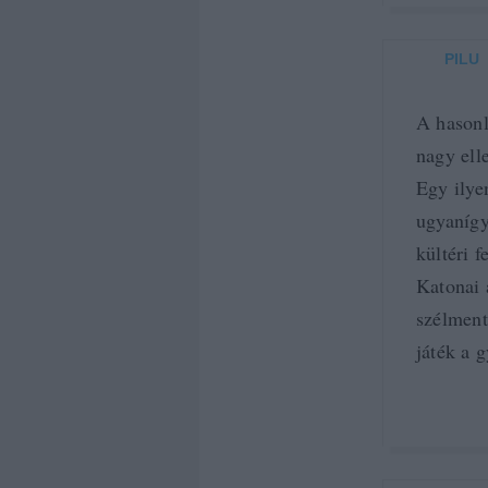
PILU
A hasonl
nagy ell
Egy ilye
ugyanígy
kültéri f
Katonai 
szélment
játék a 