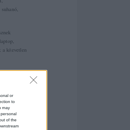
n,
l suhanó,
sznek
laptop,
 a közvetlen
gy hasson.
diiparnak.
sonal or
ection to
ou may
 personal
out of the
 downstream