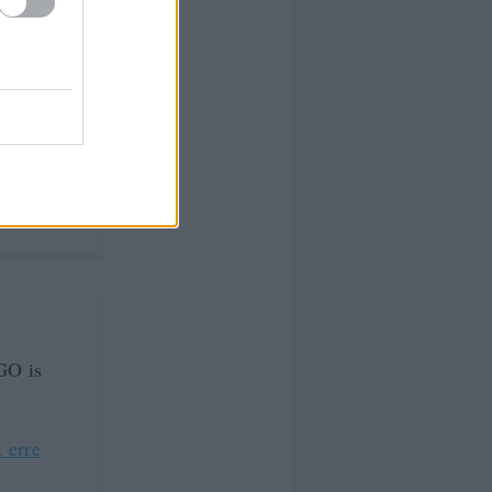
lítják
pontnál
ön-külön
 erre
GO is
 erre