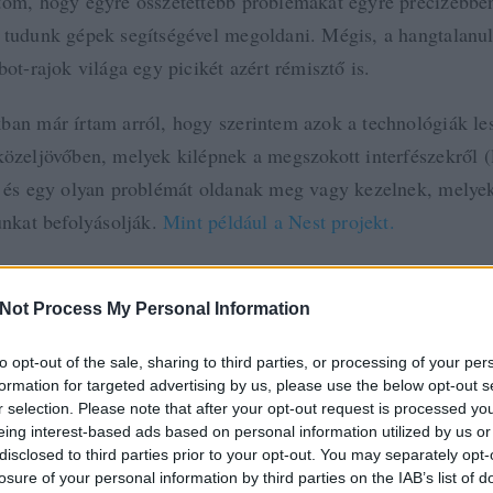
tom, hogy egyre összetettebb problémákat egyre precízebbe
 tudunk gépek segítségével megoldani. Mégis, a hangtalanu
bot-rajok világa egy picikét azért rémisztő is.
ban már írtam arról, hogy szerintem azok a technológiák le
közeljövőben, melyek kilépnek a megszokott interfészekről (
, és egy olyan problémát oldanak meg vagy kezelnek, melyek
unkat befolyásolják.
Mint például a Nest projekt.
, hogy a minirobotok fejlődése is ebbe az irányba kell, ho
zekbe a cégekbe az IT-szektornak pénzt fektetnie, mint a ha
Not Process My Personal Information
to opt-out of the sale, sharing to third parties, or processing of your per
 a post, oszd meg Facebookon
Twitteren
vagy Google+-on!
formation for targeted advertising by us, please use the below opt-out s
r selection. Please note that after your opt-out request is processed y
robotok
futurológia
mini robot
repülő robot
eing interest-based ads based on personal information utilized by us or
disclosed to third parties prior to your opt-out. You may separately opt-
losure of your personal information by third parties on the IAB’s list of