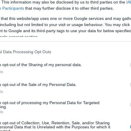
2012.03.04. 15:48. 
. This information may also be disclosed by us to third parties on the
IA
Participants
that may further disclose it to other third parties.
k:
 that this website/app uses one or more Google services and may gath
including but not limited to your visit or usage behaviour. You may click 
zó jogszabályok
értelmében felhasználói tartalomnak minősülnek, értük a
szolgáltatás technikai
üzemeltetője semmilyen felel
 to Google and its third-party tags to use your data for below specifi
tén forduljon a blog szerkesztőjéhez. Részletek a
Felhasználási feltételekben
és az
adatvédelmi tájékoztatóban
.
ogle consent section.
T
HTTP://REPULES.TUMBLR.COM
2012.03.04. 17:15:57
·
l Data Processing Opt Outs
m ennek az egésznek a katonai alkalmazásai a legklasszabba
o opt-out of the Sharing of my personal data.
bbi tercier.
In
Válasz
o opt-out of the Sale of my Personal Data.
In
to opt-out of processing my Personal Data for Targeted
ing.
In
HER__
2012.03.04. 17:16:12
o opt-out of Collection, Use, Retention, Sale, and/or Sharing
ersonal Data that Is Unrelated with the Purposes for which it
szerintem is kicsit aggasztó. Van egy érzésem hogy hamaro
lected.