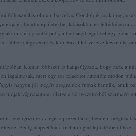
mű felhasználásról nem beszélve. Gondoljuk csak meg, ezek
erekjáték bejutni épületekbe, lakásokba, és feltérképezni az 
gy akár ciánkapszulát pottyantani segítségükkel egy pohár v
is kaliberű fegyverrel és kamerával felszerelve készen is van
entációban Kumar többször is hangsúlyozza, hogy ezek a mi
sen izgalmasak, mert egy sor feladatot autonóm módon tudn
agyis nagyon jól megírt programok futnak bennük, amik pa
an tudják végrehajtani, illetve a környezetükből származó i
e is lenyűgöző ez az egész prezentáció, bennem mégicsak s
eltenie. Pedig alapvetően a technológiai fejlődésben hiszek,