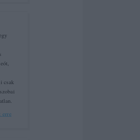
 egy
s
eót,
i csak
 szobai
atlan.
 erre