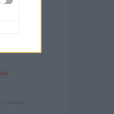
 weben
Ha képesek
ntentünket,
i
a web igazi
onzív
írta:
hírbehozó