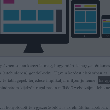
y évben sokan kérezték meg, hogy miért és hogyan érdemes
 (sitebuildben) gondolkodni. Ugye a kérdést elsősorban az
k és táblagépek terjedése implikálja: milyen jó lenne,
ha egy
indhárom kijelzőn rugalmasan működő webdizájnja lehetne
.
kat bonyolódott és egyszerűsödött is az elmúlt hónapokban.