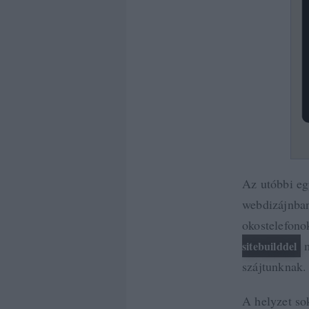
Az utóbbi eg
webdizájnban
okostelefono
m
sitebuilddel
szájtunknak
A helyzet so