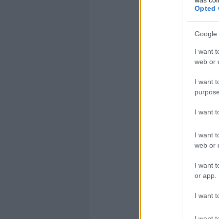
Ne az legyen
Opted 
weboldallal 
minimalizált
Google 
optimalizálá
I want t
összetettebb 
web or d
I want t
Ezen a ponto
purpose
problémákkal
korlátaival. 
I want 
különbség har
I want t
alkalmazása 
web or d
I want t
A mobiltelef
or app.
korlátaival.
oldalakat ter
I want t
kíván. Nincs
I want t