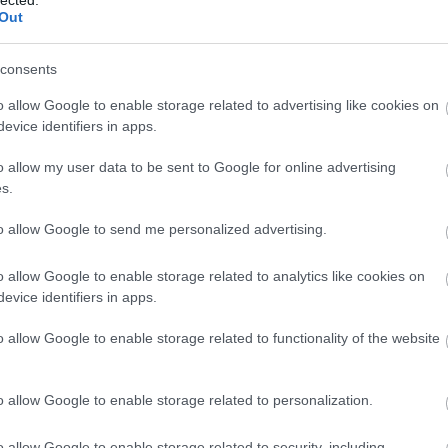
 a vége, hogy egy nagyon reszponzív, ám nagyon nehézkese
Out
végül felbosszantjuk a júzereket,
. T
rontunk az összélményen
 layout, majd szigorúan meghatározott alaplogikák, utána pe
consents
s. És ha ezek megvannak, esetleg újratervezhetjük az egésze
o allow Google to enable storage related to advertising like cookies on
szinten is.
evice identifiers in apps.
o allow my user data to be sent to Google for online advertising
n pedig ismétcsak szembesülni fogunk a böngészőkompatibil
s.
, valamint az egyes mobileszközök hardveres és böngészőt 
Jön majd a felismerés, hogy az iPad 1 és iPad 2 között is va
to allow Google to send me personalized advertising.
dveresen, ami fejfájást okozhat a javascriptek nyakló nélkül
o allow Google to enable storage related to analytics like cookies on
miatt.
evice identifiers in apps.
o allow Google to enable storage related to functionality of the website
onok böngészőjénél pedig a cache vagy a javascript futtatás
 De ha már itt tartuk, nem fogunk visszafordulni. Mert reszp
vezni alapvetően jó dolog: logikailag szigorúan koherens sze
o allow Google to enable storage related to personalization.
 más dolgunk, mint fluid gridekben, flexibilis képekben és 
o allow Google to enable storage related to security, including