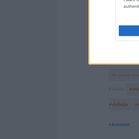
querykben g
authenti
A reszponzív
ésszerűtlen do
vagyunk dina
annak belső 
nyelvét
.
Ha tetszett ez
Címkék:
webd
webdizájn
r
6
komment