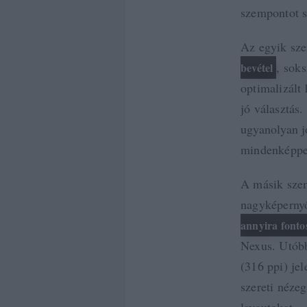
szempontot s
Az egyik sze
, sok
bevétel
optimalizált
jó választás
ugyanolyan j
mindenképpen
A másik szem
nagyképernyő
annyira fontos
Nexus. Utóbb
(316 ppi) jel
szereti nézeg