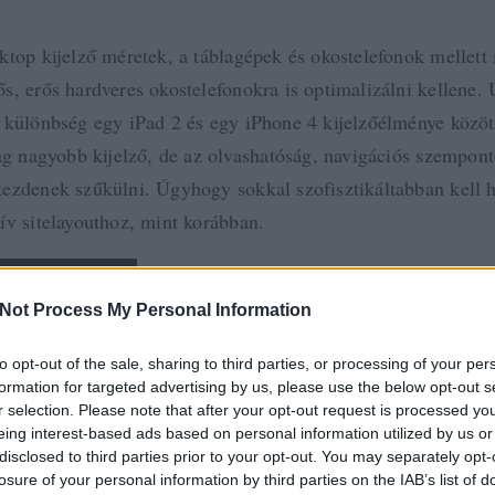
ktop kijelző méretek, a táblagépek és okostelefonok mellett
s, erős hardveres okostelefonokra is optimalizálni kellene.
 különbség egy iPad 2 és egy iPhone 4 kijelzőélménye között
lag nagyobb kijelző, de az olvashatóság, navigációs szempont
ezdenek szűkülni. Úgyhogy sokkal szofisztikáltabban kell h
ív sitelayouthoz, mint korábban.
, még mielőtt belekezdtek:
hány hasznos link
Not Process My Personal Information
ív navigációs minták
rcotte: Responsive Web Design
to opt-out of the sale, sharing to third parties, or processing of your per
formation for targeted advertising by us, please use the below opt-out s
éretezés, tipográfia
r selection. Please note that after your opt-out request is processed y
: reszponzív webdizájn implementálása
eing interest-based ads based on personal information utilized by us or
d
disclosed to third parties prior to your opt-out. You may separately opt-
losure of your personal information by third parties on the IAB’s list of
query