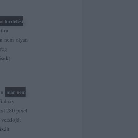
ne hirdetési
ilra
ájn nem olyan
 fog
ések)
kon
már nem
 Galaxy
0x1280 pixel
 verzióját
izált