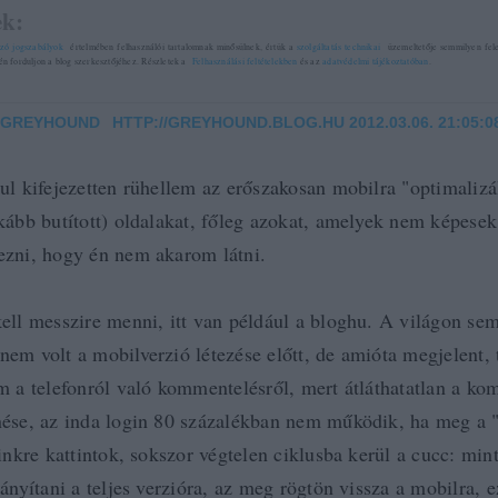
k:
zó jogszabályok
értelmében felhasználói tartalomnak minősülnek, értük a
szolgáltatás technikai
üzemeltetője semmilyen felel
tén forduljon a blog szerkesztőjéhez. Részletek a
Felhasználási feltételekben
és az
adatvédelmi tájékoztatóban
.
.GREYHOUND
HTTP://GREYHOUND.BLOG.HU
2012.03.06. 21:05:0
·
ul kifejezetten rühellem az erőszakosan mobilra "optimalizá
kább butított) oldalakat, főleg azokat, amelyek nem képesek
zni, hogy én nem akarom látni.
ell messzire menni, itt van például a bloghu. A világon se
em volt a mobilverzió létezése előtt, de amióta megjelent, 
m a telefonról való kommentelésről, mert átláthatatlan a k
ése, az inda login 80 százalékban nem működik, ha meg a "
inkre kattintok, sokszor végtelen ciklusba kerül a cucc: mint
ányítani a teljes verzióra, az meg rögtön vissza a mobilra, e