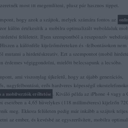
zeretnék most itt megemlíteni, plusz pár hasznos tippet.
mpont, hogy azok a szájtok, melyek számára fontos az
onli
szor külön értékesítik a mobilra optimalizált weboldaluk mob
 hirdetési felületeit. Ilyen szempontból a reszponzív webdiz
. Hiszen a különféle kijelzőméreteken és -felbontásokon nem
ól mutatni a hirdetéskreatív. Ezt a szempontot (mobil hirdet
 érdemes végiggondolni, mielőtt belecsapunk a lecsóba.
pont, ami viszonylag újkeletű, hogy az újabb generációs,
s, nagyfelbontású, erős hardveres képességű okostelefono
. Kiváló példa az iPhone 4 vagy a
 a mobilverziók erőltetése
i esetében a 4,65 hüvelykes (118 milliméteres) kijelzőn 72
enik meg. Ekkora felületen pedig már inkább a szájtok teljes
etni az ember, és kevésbé az egyszerűsített, mobilra optimal