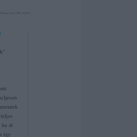
ősséget nem vállal, azokat
8
lt"
mmi
teljesen
ommentek
teljes
 ha át
z így