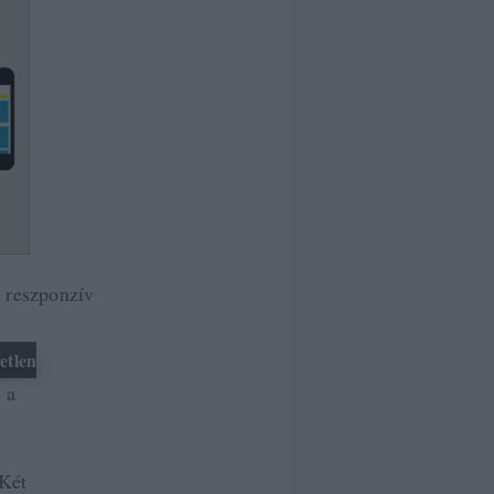
 reszponzív
etlen
 a
 Két