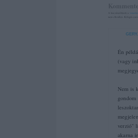
Kommente
A hozzászólások a
vonatko
nem ellenőrzi. Kifogás ese
GERY
Én példá
(vagy in
megjegye
Nem is k
gondom n
leszokta
megjelen
verzió" l
akarna ir