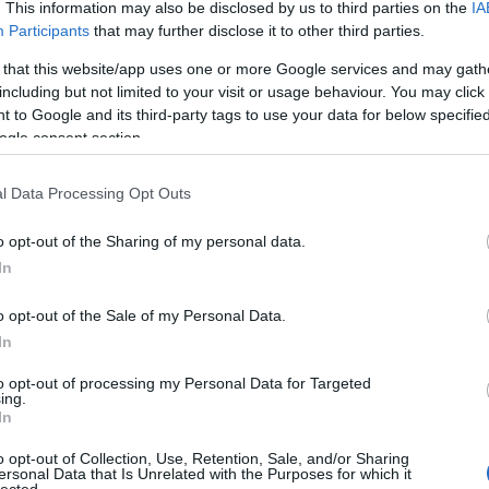
. This information may also be disclosed by us to third parties on the
IA
Participants
that may further disclose it to other third parties.
id Grid
 that this website/app uses one or more Google services and may gath
including but not limited to your visit or usage behaviour. You may click 
 to Google and its third-party tags to use your data for below specifi
ogle consent section.
up
l Data Processing Opt Outs
r
o opt-out of the Sharing of my personal data.
In
ek és eszközök végigmolyolását követően én a lehető legegy
o opt-out of the Sale of my Personal Data.
kezdenék bele a tervezésbe. Ha egyszerű, mondjuk két hasáb
In
 csak a tartalmak megjelenését, de a navigációt, menüszerke
to opt-out of processing my Personal Data for Targeted
ing.
t, képátméretezéseket, videómegjelenítéseket sikerül megol
In
dik körben nekiállni az egész szénné optimalizálásának.
o opt-out of Collection, Use, Retention, Sale, and/or Sharing
ersonal Data that Is Unrelated with the Purposes for which it
lected.