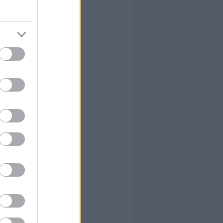
n betöltődő
ehát
dig
t eggyel
itási
érintő
n akkora
i
i képességek
onzív
mléletet
media