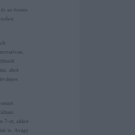
és az összes
ényben
uch
zervatívan,
étlenül
ni, ahol
átványos
 smart
áltani.
 7-et, akkor
ni is. Avagy