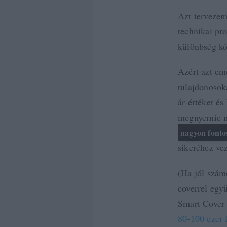
Azt tervezem
technikai pr
különbség kö
Azért azt em
tulajdonosoka
ár-értéket és
megnyernie 
nagyon fonto
sikeréhez ve
(Ha jól szá
coverrel együ
Smart Cover 
80-100 ezer f