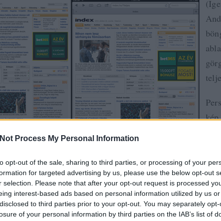
(Ige
And
bön
abl
görg
telj
Pers
kép 
his
Not Process My Personal Information
Nexu
mére
to opt-out of the sale, sharing to third parties, or processing of your per
formation for targeted advertising by us, please use the below opt-out s
akko
r selection. Please note that after your opt-out request is processed y
iPa
eing interest-based ads based on personal information utilized by us or
disclosed to third parties prior to your opt-out. You may separately opt-
lén
losure of your personal information by third parties on the IAB’s list of
gy az a cég, amelyik a felbontás- és pixelsűrűség-szabadság