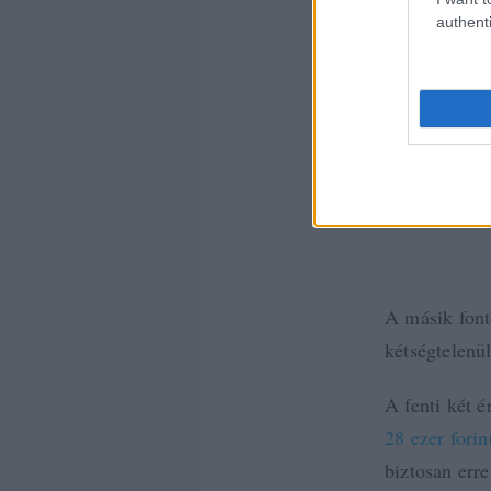
Whe
authenti
thi
pro
see
sca
thi
lik
yo
A másik font
kétségtelenü
A fenti két 
28 ezer forin
biztosan err