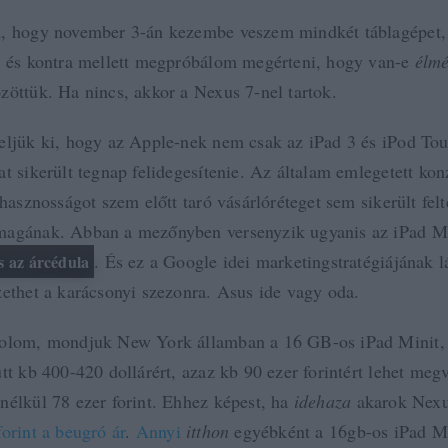
, hogy november 3-án kezembe veszem mindkét táblagépet, 
o és kontra mellett megpróbálom megérteni, hogy van-e
élm
zöttük. Ha nincs, akkor a Nexus 7-nel tartok.
eljük ki, hogy az Apple-nek nem csak az iPad 3 és iPod To
t sikerült tegnap felidegesítenie. Az általam emlegetett kon
 hasznosságot szem előtt taró vásárlóréteget sem sikerült felt
magának. Abban a mezőnyben versenyzik ugyanis az iPad Mi
. És ez a Google idei marketingstratégiájának l
s az árcédula
zethet a karácsonyi szezonra. Asus ide vagy oda.
molom, mondjuk New York államban a 16 GB-os iPad Minit,
tt kb 400-420 dollárért, azaz kb 90 ezer forintért lehet megv
nélkül 78 ezer forint. Ehhez képest, ha
idehaza
akarok Nexus
orint a beugró ár
.
Annyi
itthon
egyébként a 16gb-os iPad Mi