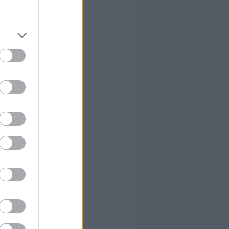
dalára az van
 váza
ezúttal
sztania,
unkát, amit
s 7