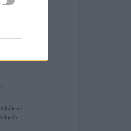
t
at
ou
is
els
is
feltétlenül
pedig én