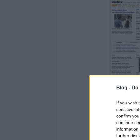
Blog -
Do 
If you wish 
sensitive in
confirm you
continue se
information 
further disc
ez, hanem ho