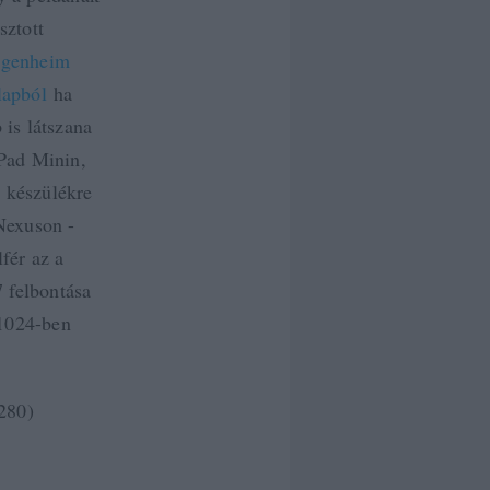
sztott
genheim
lapból
ha
 is látszana
iPad Minin,
t készülékre
Nexuson -
fér az a
 felbontása
x1024-ben
280)