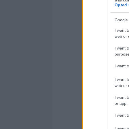
Opted 
Nézzünk két 
Egyszerűen f
Google 
írva, hogy
I want t
web or d
műanyag érze
összeszedte 
I want t
purpose
Ha látatlanb
I want 
melyiket vá
I want t
És hát az iP
web or d
ma
iPhone 5
I want t
borításáról i
or app.
I want t
I want t