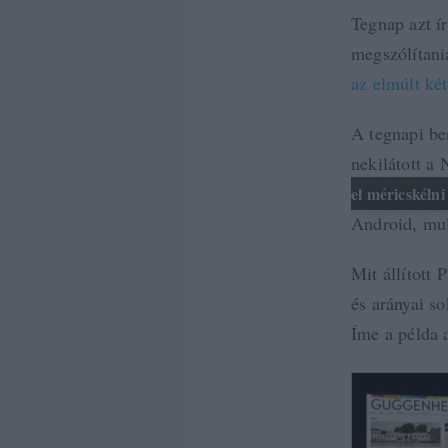
Tegnap azt í
megszólítani
az elmúlt ké
A tegnapi be
nekilátott a
el méricskéln
Android, mult
Mit állított 
és arányai s
Íme a példa 