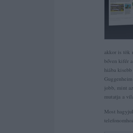
akkor is tök 
bőven kifér 
hiába kisebb
Guggenheim o
jobb, mint a
mutatja a vi
Most hagyju
telefonomhoz