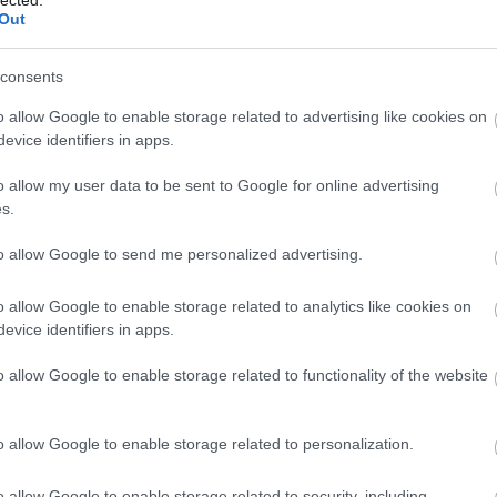
Out
pozitívumot:
ájdalmas lenne egy olyan eszközt vásárolni, aminek a hátol
consents
. Az ASUS-élménnyel együtt jár az is, hogy a Nexus 7
ASUS
o allow Google to enable storage related to advertising like cookies on
evice identifiers in apps.
tet keltő papundekli. (Bár sokan azt állítják, hogy az Asus 
magát a Google parancsnoksága alatt.)
o allow my user data to be sent to Google for online advertising
s.
an egy Asus és egy Apple notebook közül kéne bárkinek vála
to allow Google to send me personalized advertising.
lasztaná? Naugye!
o allow Google to enable storage related to analytics like cookies on
ad Mini ugye megkapta azt a nagyon pöpec és finom iparosm
evice identifiers in apps.
 termékdizájnként
ismerünk. Kizártnak tartom, hogy a Nexu
o allow Google to enable storage related to functionality of the website
s szülessen
ilyen óda
:
o allow Google to enable storage related to personalization.
o allow Google to enable storage related to security, including