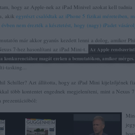
rtam, hogy az Apple-nek az iPad Minivel azokat kell tudnia
a, akik
egyrészt csalódtak az iPhone 5 fizikai méreteiben, m
t évben nem érezték a késztetést, hogy (nagy) iPadet vásáro
mutatón már akkor gyanús kezdett lenni a dolog, amikor Phil
 Nexus 7-hez hasonlítani az iPad Mini-t.
Az Apple rendszerint
i a konkurenciához magát ezeken a bemutatókon, amikor mérges.
i-tasking...
Phil Schiller? Azt állította, hogy az iPad Mini kijelzőjének f
okkal több kontentet engednek megjeleníteni, mint a Nexus 7 
a prezentációból:
Min
jeg
hog