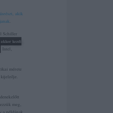
ásrészt, akik
ljanak
.
 Schiller
 akkor kezdi
Intel,
izikai mérete
kijelzője.
denekelőtt
yezzük meg,
y a példának