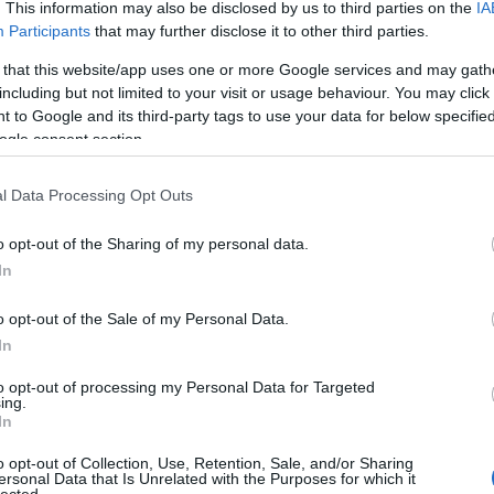
. This information may also be disclosed by us to third parties on the
IA
a világban ("Resolutionary" Retina Display), most éppen alul
Participants
that may further disclose it to other third parties.
. Nemcsak a Galaxy Nexus, de
a Nexus 7 táblagép is "resolut
 that this website/app uses one or more Google services and may gath
including but not limited to your visit or usage behaviour. You may click 
.
int az iPad Mini
 to Google and its third-party tags to use your data for below specifi
ogle consent section.
 ppi. iPad Mini: 162 ppi. Retina: 326 ppi. Period.
l Data Processing Opt Outs
ersze joggal tarthatjuk puszta csűrés-csavarásnak, hiszen vé
yeg. Ezért lesz nagyon érdekes, amikor az iPad Mini köntös
o opt-out of the Sharing of my personal data.
In
ozunk majd a 768x1024 felbontással, amit - éppen az Apple
yának köszönhetően - visszalépésnek fog érzékelni a szem
o opt-out of the Sale of my Personal Data.
In
 persze, hogy az iPad Mini jövőjét az fogja egyedül megha
to opt-out of processing my Personal Data for Targeted
b lesz a böngészés
élménye
ezen az eszközön, mint egy 30 ez
ing.
In
oidos táblagépen.
o opt-out of Collection, Use, Retention, Sale, and/or Sharing
ersonal Data that Is Unrelated with the Purposes for which it
ogy az iPad Mini mellett nehezebb érveket felsorakoztatni, m
lected.