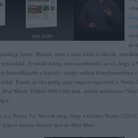
vála
Gug
hon
több
az 
mindegy lenne. Hiszen, mint a fenti fotón is látszik, mindké
a nyitóoldal. A másik dolog, ami szembeötlő, az az, hogy a 
 és hosszúkásabb a kijelző - mégis sokkal kényelmesebben el
ldal. Ennek az oka pedig ugye nagyon egyszerű: a Nexus 7
z iPad Minié. Előbbi 800x1280-ban, utóbbi mindössze 768
lágot.
k is a Nexus 7-t. Nézzük meg, hogy a Galaxy Nexus (720x1
 képest milyen élmény lesz az iPad Mini: