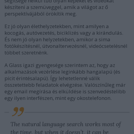
segítsége nélkül tud olyan képeket és videókat
készíteni a szemüveggel, amik a világot az ő
perspektívájából örökítik meg.
Ez jó olyan élethelyzetekben, mint amilyen a
kocogás, autóvezetés, biciklizés vagy a kirándulás.
És nem jó olyan helyzetekben, amikor a sima
fotókészítésnél, útvonaltervezésnél, videócsetelésnél
többet szeretnénk.
A Glass igazi gyengesége szerintem az, hogy az
alkalmazások vezérlése leginkább hangalapú (és
picit érintésalapú). Így lehetetlenné válik
összetettebb feladatok elvégzése. Valószínűleg már
egy email megírása és elküldése is szenvedéstelibb
egy ilyen interfészen, mint egy okostelefonon.
The natural language search works most of
the time, but when it doesn’t, it can be