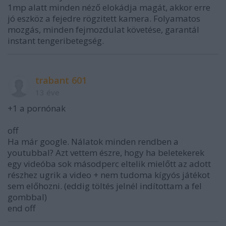
1mp alatt minden néző elokádja magát, akkor erre
jó eszköz a fejedre rögzitett kamera. Folyamatos
mozgás, minden fejmozdulat követése, garantál
instant tengeribetegség.
trabant 601
13 éve
+1 a pornónak
off
Ha már google. Nálatok minden rendben a
youtubbal? Azt vettem észre, hogy ha beletekerek
egy videóba sok másodperc eltelik mielőtt az adott
részhez ugrik a video + nem tudoma kígyós játékot
sem előhozni. (eddig töltés jelnél indítottam a fel
gombbal)
end off