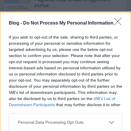
osztva
Blog -
Do Not Process My Personal Information
Nem nézheti senki hülyének az
internetadó ellen tüntetőket
If you wish to opt-out of the sale, sharing to third parties, or
processing of your personal or sensitive information for
targeted advertising by us, please use the below opt-out
section to confirm your selection. Please note that after your
Az igazi országimázs: mostantól Borsi
opt-out request is processed you may continue seeing
Flóra inspirálja a világ dizájnereit
interest-based ads based on personal information utilized by
us or personal information disclosed to third parties prior to
your opt-out. You may separately opt-out of the further
disclosure of your personal information by third parties on the
IAB’s list of downstream participants. This information may
Szólj hozzá!
also be disclosed by us to third parties on the
IAB’s List of
Downstream Participants
that may further disclose it to other
A hozzászóláshoz be kell lépned!
third parties.
Please note that this website/app uses one or more Google
Personal Data Processing Opt Outs
services and may gather and store information including but