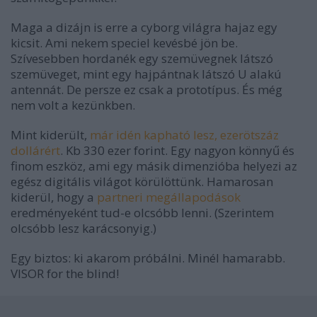
Maga a dizájn is erre a cyborg világra hajaz egy
kicsit. Ami nekem speciel kevésbé jön be.
Szívesebben hordanék egy szemüvegnek látszó
szemüveget, mint egy hajpántnak látszó U alakú
antennát. De persze ez csak a prototípus. És még
nem volt a kezünkben.
Mint kiderült,
már idén kapható lesz, ezerötszáz
dollárért
. Kb 330 ezer forint. Egy nagyon könnyű és
finom eszköz, ami egy másik dimenzióba helyezi az
egész digitális világot körülöttünk. Hamarosan
kiderül, hogy a
partneri
megállapodások
eredményeként tud-e olcsóbb lenni. (Szerintem
olcsóbb lesz karácsonyig.)
Egy biztos: ki akarom próbálni. Minél hamarabb.
VISOR for the blind!