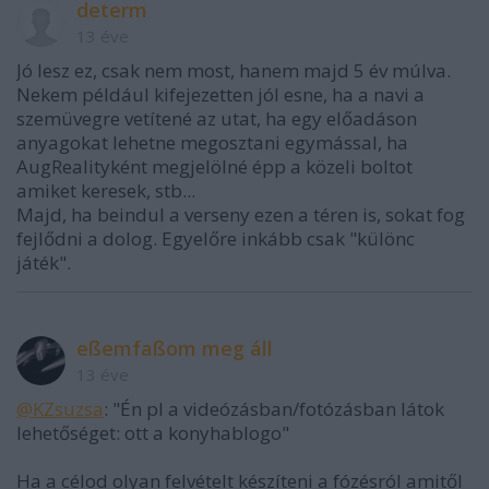
determ
13 éve
Jó lesz ez, csak nem most, hanem majd 5 év múlva.
Nekem például kifejezetten jól esne, ha a navi a
szemüvegre vetítené az utat, ha egy előadáson
anyagokat lehetne megosztani egymással, ha
AugRealityként megjelölné épp a közeli boltot
amiket keresek, stb...
Majd, ha beindul a verseny ezen a téren is, sokat fog
fejlődni a dolog. Egyelőre inkább csak "különc
játék".
eßemfaßom meg áll
13 éve
@KZsuzsa
: "Én pl a videózásban/fotózásban látok
lehetőséget: ott a konyhablogo"
Ha a célod olyan felvételt készíteni a fózésról amitől