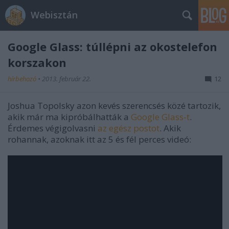
Webisztán
Google Glass: túllépni az okostelefon
korszakon
hírbehozó
•
2013. február 22.
12
Joshua Topolsky azon kevés szerencsés közé tartozik,
akik már ma kipróbálhatták a
Google Glass-t
.
Érdemes végigolvasni
az egész postot
. Akik
rohannak, azoknak itt az 5 és fél perces videó: