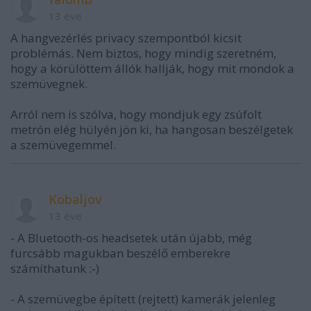
13 éve
A hangvezérlés privacy szempontból kicsit
problémás. Nem biztos, hogy mindig szeretném,
hogy a körülöttem állók hallják, hogy mit mondok a
szemüvegnek.
Arról nem is szólva, hogy mondjuk egy zsúfolt
metrón elég hülyén jön ki, ha hangosan beszélgetek
a szemüvegemmel.
Kobaljov
13 éve
- A Bluetooth-os headsetek után újabb, még
furcsább magukban beszélő emberekre
számíthatunk :-)
- A szemüvegbe épített (rejtett) kamerák jelenleg