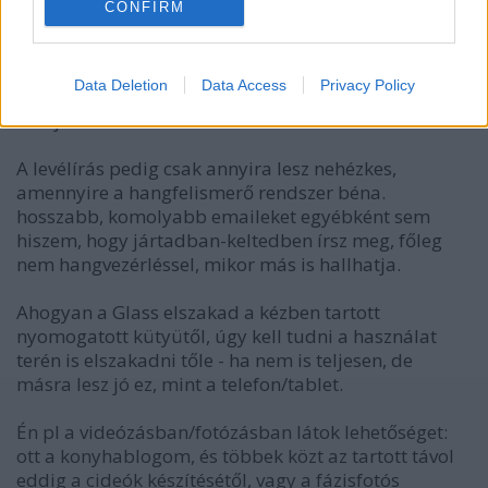
CONFIRM
13 éve
Nem gondolom, hogy egy ilyen eszköz kell, hogy
tudjon bonyolultabb dolgokat. Nem hiszem, hogy a
Data Deletion
Data Access
Privacy Policy
képet komolyabb editálásnak akarnád alávetni ezen
a "kijelzőn".
A levélírás pedig csak annyira lesz nehézkes,
amennyire a hangfelismerő rendszer béna.
hosszabb, komolyabb emaileket egyébként sem
hiszem, hogy jártadban-keltedben írsz meg, főleg
nem hangvezérléssel, mikor más is hallhatja.
Ahogyan a Glass elszakad a kézben tartott
nyomogatott kütyütől, úgy kell tudni a használat
terén is elszakadni tőle - ha nem is teljesen, de
másra lesz jó ez, mint a telefon/tablet.
Én pl a videózásban/fotózásban látok lehetőséget:
ott a konyhablogom, és többek közt az tartott távol
eddig a cideók készítésétől, vagy a fázisfotós