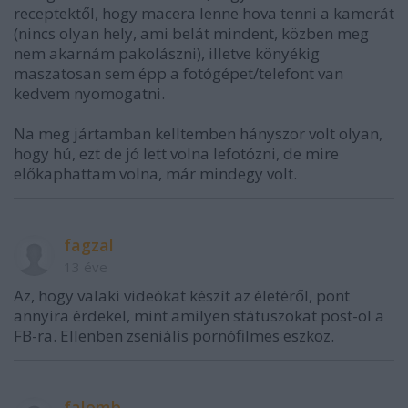
receptektől, hogy macera lenne hova tenni a kamerát
(nincs olyan hely, ami belát mindent, közben meg
nem akarnám pakolászni), illetve könyékig
maszatosan sem épp a fotógépet/telefont van
kedvem nyomogatni.
Na meg jártamban kelltemben hányszor volt olyan,
hogy hú, ezt de jó lett volna lefotózni, de mire
előkaphattam volna, már mindegy volt.
fagzal
13 éve
Az, hogy valaki videókat készít az életéről, pont
annyira érdekel, mint amilyen státuszokat post-ol a
FB-ra. Ellenben zseniális pornófilmes eszköz.
falomb