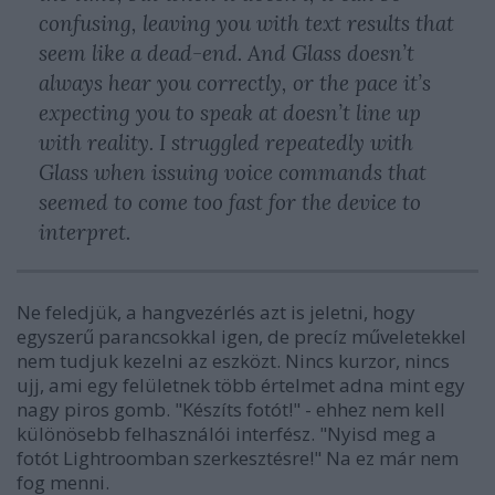
confusing, leaving you with text results that
seem like a dead-end. And Glass doesn’t
always hear you correctly, or the pace it’s
expecting you to speak at doesn’t line up
with reality. I struggled repeatedly with
Glass when issuing voice commands that
seemed to come too fast for the device to
interpret.
Ne feledjük, a hangvezérlés azt is jeletni, hogy
egyszerű parancsokkal igen, de precíz műveletekkel
nem tudjuk kezelni az eszközt. Nincs kurzor, nincs
ujj, ami egy felületnek több értelmet adna mint egy
nagy piros gomb. "Készíts fotót!" - ehhez nem kell
különösebb felhasználói interfész. "Nyisd meg a
fotót Lightroomban szerkesztésre!" Na ez már nem
fog menni.