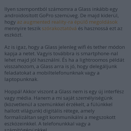
Ilyen szempontból számomra a Glass inkább egy
androidosított GoPro szemüveg. De majd kiderül,
hogy
az augmented reality-ra épülő megoldások
mennyire teszik
szórakoztatóvá
és hasznossá ezt az
eszközt.
Az is igaz, hogy a Glass jelenleg wifi és tether módon
kapja a netet. Vagyis továbbra is smartphone-nal
lehet majd jól használni. És ha a lightroomos példát
visszahozom, a Glass arra is jó, hogy delegáljunk
feladatokat a mobiltelefonunknak vagy a
laptopunknak.
Hoppá! Akkor viszont a Glass nem is egy új interfész
vagy média. Hanem a mi saját személyiségünk
(közvetlenül a szemünkkel érzékelt, a fülünkkel
hallott világunk) digitális rétege, amely
formalizáltan segít kommunikálni a megszokott
eszközeinkkel. A telefonunkkal vagy a
számítógépünkkel.