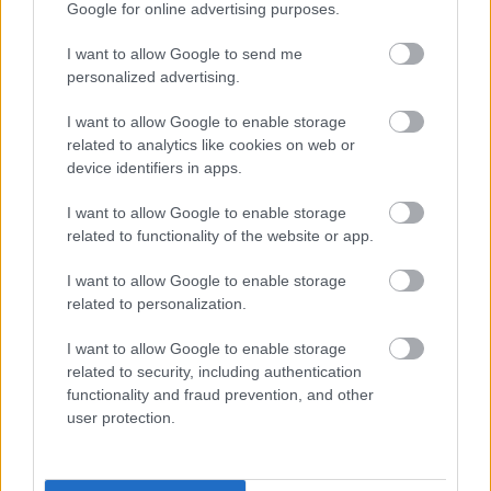
vezetéshez tényleg jól használható ötlet. Pl.
Google for online advertising purposes.
bluetooth headset helyett.
I want to allow Google to send me
personalized advertising.
Xebulon
I want to allow Google to enable storage
13 éve
related to analytics like cookies on web or
device identifiers in apps.
Egy szélesebb okos-karórában lehetne integrálni a
billentyűzetet és akkor már nincs akadály.
I want to allow Google to enable storage
related to functionality of the website or app.
xylon
I want to allow Google to enable storage
related to personalization.
13 éve
van rajta kamera, a kezed mozgasabol olyan
I want to allow Google to enable storage
interfacet csinalsz amilyet jonak latsz. Ultimate
related to security, including authentication
keyboard.
functionality and fraud prevention, and other
user protection.
KZsuzsa