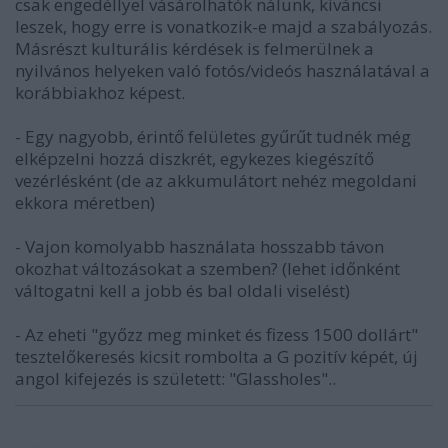
csak engedéllyel vásárolhatók nálunk, kíváncsi
leszek, hogy erre is vonatkozik-e majd a szabályozás.
Másrészt kulturális kérdések is felmerülnek a
nyilvános helyeken való fotós/videós használatával a
korábbiakhoz képest.
- Egy nagyobb, érintő felületes gyűrűt tudnék még
elképzelni hozzá diszkrét, egykezes kiegészítő
vezérlésként (de az akkumulátort nehéz megoldani
ekkora méretben)
- Vajon komolyabb használata hosszabb távon
okozhat változásokat a szemben? (lehet időnként
váltogatni kell a jobb és bal oldali viselést)
- Az eheti "győzz meg minket és fizess 1500 dollárt"
tesztelőkeresés kicsit rombolta a G pozitív képét, új
angol kifejezés is született: "Glassholes"..