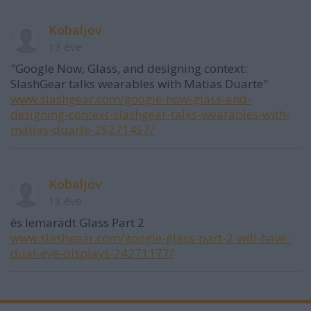
Kobaljov
13 éve
"Google Now, Glass, and designing context:
SlashGear talks wearables with Matias Duarte"
www.slashgear.com/google-now-glass-and-
designing-context-slashgear-talks-wearables-with-
matias-duarte-25271457/
Kobaljov
13 éve
és lemaradt Glass Part 2
www.slashgear.com/google-glass-part-2-will-have-
dual-eye-displays-24271177/