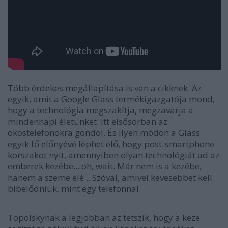
Több érdekes megállapítása is van a cikknek. Az
egyik, amit a Google Glass termékigazgatója mond,
hogy a technológia megszakítja, megzavarja a
mindennapi életünket. Itt elsősorban az
okostelefonokra gondol. És ilyen módon a Glass
egyik fő előnyévé léphet elő, hogy post-smartphone
korszakot nyit, amennyiben olyan technológiát ad az
emberek kezébe... oh, wait. Már nem is a kezébe,
hanem a szeme elé... Szóval, amivel kevesebbet kell
bíbelődniük, mint egy telefonnal.
Topolskynak a legjobban az tetszik, hogy a keze