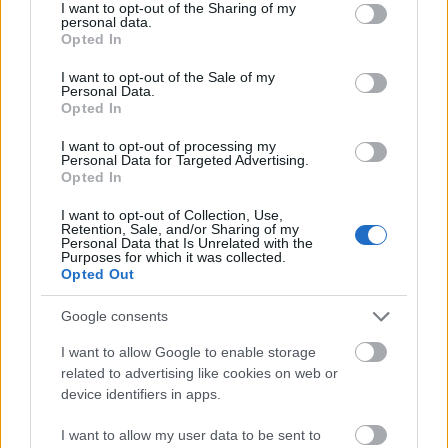
not limited to your visit or usage behaviour. You may click to
I want to opt-out of the Sharing of my
personal data.
grant or deny consent to Google and its third-party tags to
Opted In
use your data for below specified purposes in below Google
consent section.
I want to opt-out of the Sale of my
Personal Data.
Opted In
VAGY
I want to opt-out of processing my
Personal Data for Targeted Advertising.
Opted In
I want to opt-out of Collection, Use,
Retention, Sale, and/or Sharing of my
Personal Data that Is Unrelated with the
Purposes for which it was collected.
Dave_bloghu
Opted Out
13 éve
ne beszéljünk augmented reality-ről, mert a
Google consents
szemüveg nem fog tudni a látott valóságra
I want to allow Google to enable storage
hozzáadott információt projektálni. Bár a google ezt
related to advertising like cookies on web or
sugallja. A szemed sarkában lesz a fix vetítési
device identifiers in apps.
négyzet. Nem lesz forgalomra vetített útvonal, meg
ilyenek. Ez egyelőre csak egy érdekes, bár pl.
I want to allow my user data to be sent to