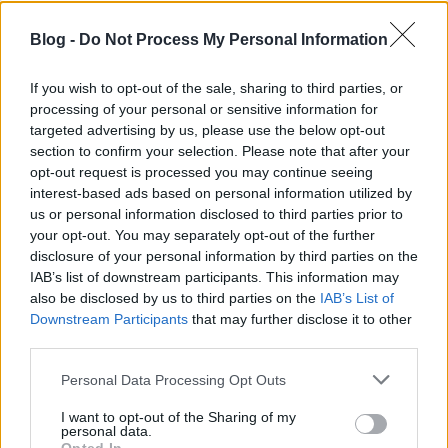
alapvetésre. Illetve patikamérlegen mért
színharmónikára.
Blog -
Do Not Process My Personal Information
Az a webdizájner, amelyik nem uralja diktátorként
If you wish to opt-out of the sale, sharing to third parties, or
ezt a három területet, nem lesz képes jó minőségű
processing of your personal or sensitive information for
webdizájnt létrehozni a szájton.
targeted advertising by us, please use the below opt-out
section to confirm your selection. Please note that after your
Taylor a Medium után egy másik nagyszabású
opt-out request is processed you may continue seeing
projektbe kezdett pár ismerősével. Olyan
interest-based ads based on personal information utilized by
szolgáltatásban gondolkodtak, ami megoldja a
us or personal information disclosed to third parties prior to
felhasználó helyett ezeket a dizájn és ux kérdéseket.
your opt-out. You may separately opt-out of the further
A felhasználónak csak azt kell csinálnia, amihez a
disclosure of your personal information by third parties on the
legjobban ért: tartalmakat előállítania. A többit
IAB’s list of downstream participants. This information may
oldja meg a szoftver, az algoritmus, a gépi
also be disclosed by us to third parties on the
IAB’s List of
intelligencia.
Downstream Participants
that may further disclose it to other
third parties.
Ezen dolgoznak már jópár éve. És végre élesbe is
Please note that this website/app uses one or more Google
Personal Data Processing Opt Outs
ment a
The Grid
bemutató oldala. Ebből
services and may gather and store information including but
megtudhatjuk, hogy nem csak a dizájn működik
not limited to your visit or usage behaviour. You may click to
I want to opt-out of the Sharing of my
adaptívan ebben a rendszerben, hanem a
personal data.
grant or deny consent to Google and its third-party tags to