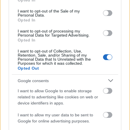
tartalommegosztás és tartalomfogyasztás is.
Opted In
use your data for below specified purposes in below Google
consent section.
I want to opt-out of the Sale of my
Ha jól értem, a The Grid úgy fog működni, hogy
Personal Data.
regisztrálok, a dizájn a tartalmamhoz illeszkedően
Opted In
áll össze és változik, majd pedig a tartalmamhoz
I want to opt-out of processing my
mérten kapok híreket a nagyvilágból, illetve tudom
Personal Data for Targeted Advertising.
szórni a nagyvilágba a szájtom híreit. Kicsit olyan,
Opted In
mint egy intelligens StumbleUpon. Néhány ígéretük:
I want to opt-out of Collection, Use,
Retention, Sale, and/or Sharing of my
Personal Data that Is Unrelated with the
Purposes for which it was collected.
Opted Out
TIME-SENSITIVE CONTENT
SUGGESTIONS
Google consents
Constantly monitoring the web for
I want to allow Google to enable storage
mentions of your company or product takes
related to advertising like cookies on web or
nearly as much time as building it. What if
device identifiers in apps.
your website notified you of new articles
I want to allow my user data to be sent to
and automatically prepared a Press section
Google for online advertising purposes.
ready to go live? Our AI will help you get