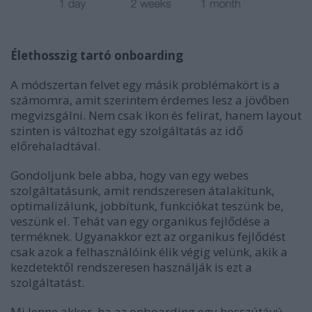
Élethosszig tartó onboarding
A módszertan felvet egy másik problémakört is a
számomra, amit szerintem érdemes lesz a jövőben
megvizsgálni. Nem csak ikon és felirat, hanem layout
szinten is változhat egy szolgáltatás az idő
előrehaladtával.
Gondoljunk bele abba, hogy van egy webes
szolgáltatásunk, amit rendszeresen átalakítunk,
optimalizálunk, jobbítunk, funkciókat teszünk be,
veszünk el. Tehát van egy organikus fejlődése a
terméknek. Ugyanakkor ezt az organikus fejlődést
csak azok a felhasználóink élik végig velünk, akik a
kezdetektől rendszeresen használják is ezt a
szolgáltatást.
Mi lenne akkor, ha az onboarding egy hosszútávú,