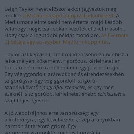
Leigh Taylor nevét először akkor jegyeztük meg,
amikor
a Medium alapdizájnjával jelentkezett
. A
Mediumot eleinte senki nem értette, majd később
valahogy mégiscsak sokan kezdték el őket másolni.
Hogy csak a legutóbbi példát mondjam,
az Evernote
új bétája egy-az-egyben Medium-koppintás
.
Taylor azt képviseli, amit minden webdizájner hisz a
lelke mélyén: kőkemény, rigorózus, kérlelhetetlen
fundamentumokra kell építeni egy jó webdizájnt.
Egy végiggondolt, arányokban és elrendezésekben
szigorú
grid
, egy végiggondolt, szigorú,
szabálykövető
tipográfiai szemlélet
, és egy még
ezeknél is szigorúbb, kérlelhetetlenebb
színkezelés
a
szájt teljes egészén.
A jó webdizájnhoz erre van szükség: egy
alkotmányra, egy következetes, szép arányokban
harmóniát teremtő gridre. Egy
kompromisszumoktól mentes tipográfiai