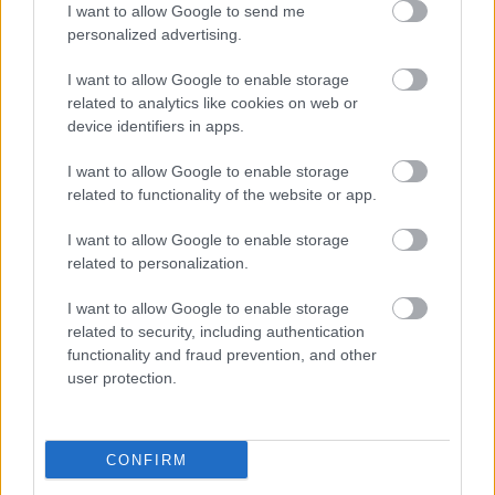
the story out there now, because tomorrow
I want to allow Google to send me
personalized advertising.
is too late.
I want to allow Google to enable storage
GOOD CONTENT THAT FINDS YOU WHAT
related to analytics like cookies on web or
THE NEWSFEED SHOULD BE
device identifiers in apps.
Stop spending all of your time looking for
I want to allow Google to enable storage
content to fill your site. The Grid allows you
related to functionality of the website or app.
to follow any website on the internet,
adding updates to your newsfeed that you
I want to allow Google to enable storage
related to personalization.
can instantly add to your site.
I want to allow Google to enable storage
AS EASY AS A SOCIAL NETWORK AS
related to security, including authentication
BEAUTIFUL & UNIQUE AS YOU
functionality and fraud prevention, and other
user protection.
Never again change your content to fit a
cookie-cutter social network or today's hot
website template. Just throw in videos,
CONFIRM
images, text, products and more and