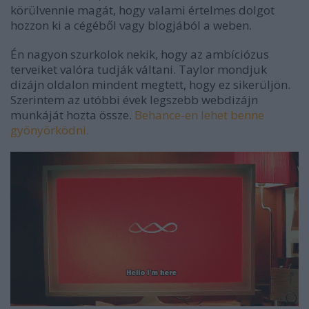
körülvennie magát, hogy valami értelmes dolgot
hozzon ki a cégéből vagy blogjából a weben.
Én nagyon szurkolok nekik, hogy az ambíciózus
terveiket valóra tudják váltani. Taylor mondjuk
dizájn oldalon mindent megtett, hogy ez sikerüljön.
Szerintem az utóbbi évek legszebb webdizájn
munkáját hozta össze.
Behance-en lehet benne
gyönyörködni.