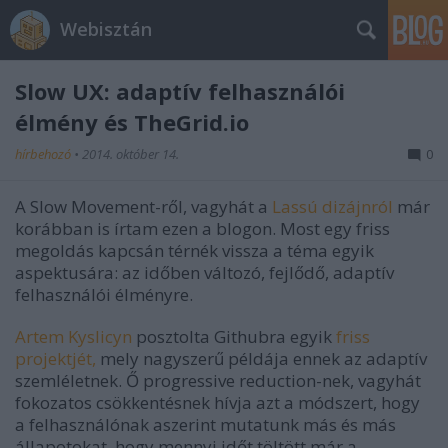
Webisztán
Slow UX: adaptív felhasználói
élmény és TheGrid.io
hírbehozó
•
2014. október 14.
0
A Slow Movement-ről, vagyhát a
Lassú dizájnról
már
korábban is írtam ezen a blogon. Most egy friss
megoldás kapcsán térnék vissza a téma egyik
aspektusára: az időben változó, fejlődő, adaptív
felhasználói élményre.
Artem Kyslicyn
posztolta Githubra egyik
friss
projektjét,
mely nagyszerű példája ennek az adaptív
szemléletnek. Ő progressive reduction-nek, vagyhát
fokozatos csökkentésnek hívja azt a módszert, hogy
a felhasználónak aszerint mutatunk más és más
állapotokat, hogy mennyi időt töltött már a