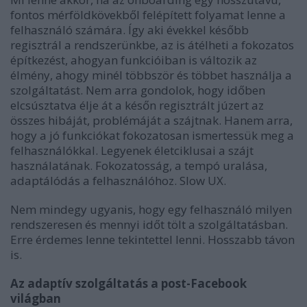
fontos mérföldkövekből felépített folyamat lenne a
felhasználó számára. Így aki évekkel később
regisztrál a rendszerünkbe, az is átélheti a fokozatos
építkezést, ahogyan funkcióiban is változik az
élmény, ahogy minél többször és többet használja a
szolgáltatást. Nem arra gondolok, hogy időben
elcsúsztatva élje át a későn regisztrált júzert az
összes hibáját, problémáját a szájtnak. Hanem arra,
hogy a jó funkciókat fokozatosan ismertessük meg a
felhasználókkal. Legyenek életciklusai a szájt
használatának. Fokozatosság, a tempó uralása,
adaptálódás a felhasználóhoz. Slow UX.
Nem mindegy ugyanis, hogy egy felhasználó milyen
rendszeresen és mennyi időt tölt a szolgáltatásban.
Erre érdemes lenne tekintettel lenni. Hosszabb távon
is.
Az adaptív szolgáltatás a post-Facebook
világban