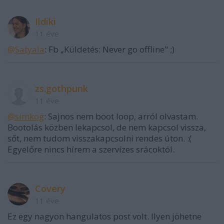
Ildiki
11 éve
@Satyala
: Fb „Küldetés: Never go offline" ;)
zs.gothpunk
11 éve
@simkog
: Sajnos nem boot loop, arról olvastam.
Bootolás közben lekapcsol, de nem kapcsol vissza,
sőt, nem tudom visszakapcsolni rendes úton. :(
Egyelőre nincs hírem a szervízes srácoktól.
Covery
11 éve
Ez egy nagyon hangulatos post volt. Ilyen jöhetne