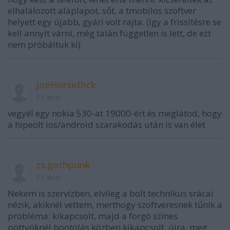
elhalálozott alaplapot, sőt, a tmobilos szoftver
helyett egy újabb, gyári volt rajta. (így a frissítésre se
kell annyit várni, még talán független is lett, de ezt
nem próbáltuk ki)
JoeHorseDick
11 éve
vegyél egy nokia 530-at 19000-ért és meglátod, hogy
a hipeolt ios/android szarakodás után is van élet
zs.gothpunk
11 éve
Nekem is szervízben, elvileg a bolt technikus srácai
nézik, akiknél vettem, merthogy szoftveresnek tűnik a
probléma: kikapcsolt, majd a forgó színes
pöttyöknél bootolás közben kikapcsolt, újra, meg