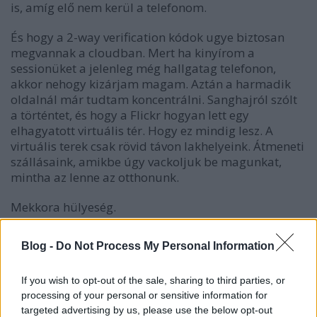
is, amíg elő nem kerül a telefonom.
És hogy a 2-way verification kódok ugye biztosan
megvannak a cloudban. Mert ha kinyírom a
sessionüket a jelenleg még hallgatag telefonon,
akkor nehogy kizárjam magam. Aztán a harmadik
oldalnál már tudtam koncentrálni. Sanghajról szólt
a történtet, és hogy a Flickr hogyan lett egy
elhagyatott virtuális tér. Hogy ez mindig lesz. A
virtuális terek csak rövid távon lakhelyeink. Átmeneti
szállásaink, amikbe úgy vackoljuk be magunkat,
mintha az lenne az otthonunk.
Mekkora hülyeség.
Blog -
Do Not Process My Personal Information
Címkék:
mobil
offline
élet mobil nélkül
If you wish to opt-out of the sale, sharing to third parties, or
processing of your personal or sensitive information for
targeted advertising by us, please use the below opt-out