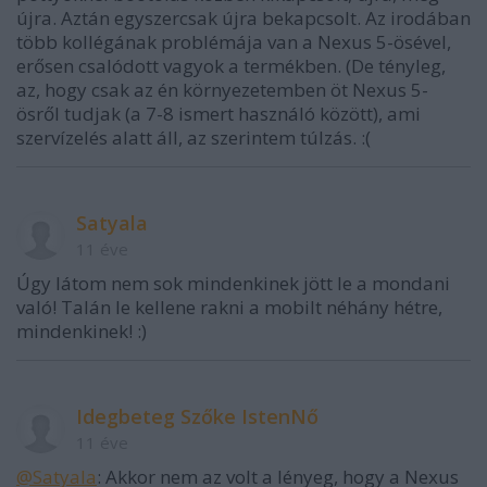
újra. Aztán egyszercsak újra bekapcsolt. Az irodában
több kollégának problémája van a Nexus 5-ösével,
erősen csalódott vagyok a termékben. (De tényleg,
az, hogy csak az én környezetemben öt Nexus 5-
ösről tudjak (a 7-8 ismert használó között), ami
szervízelés alatt áll, az szerintem túlzás. :(
Satyala
11 éve
Úgy látom nem sok mindenkinek jött le a mondani
való! Talán le kellene rakni a mobilt néhány hétre,
mindenkinek! :)
Idegbeteg Szőke IstenNő
11 éve
@Satyala
: Akkor nem az volt a lényeg, hogy a Nexus