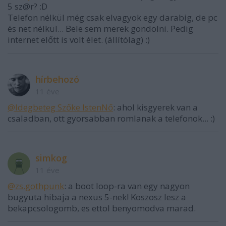
5 sz@r? :D
Telefon nélkül még csak elvagyok egy darabig, de pc
és net nélkül... Bele sem merek gondolni. Pedig
internet előtt is volt élet. (állítólag) :)
hírbehozó
11 éve
@Idegbeteg Szőke IstenNő
: ahol kisgyerek van a
csaladban, ott gyorsabban romlanak a telefonok... :)
simkog
11 éve
@zs.gothpunk
: a boot loop-ra van egy nagyon
bugyuta hibaja a nexus 5-nek! Koszosz lesz a
bekapcsologomb, es ettol benyomodva marad.