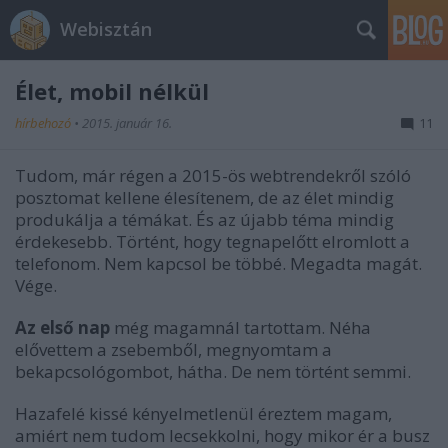
Webisztán
Élet, mobil nélkül
hírbehozó
•
2015. január 16.
11
Tudom, már régen a 2015-ös webtrendekről szóló
posztomat kellene élesítenem, de az élet mindig
produkálja a témákat. És az újabb téma mindig
érdekesebb. Történt, hogy tegnapelőtt elromlott a
telefonom. Nem kapcsol be többé. Megadta magát.
Vége.
Az első nap
még magamnál tartottam. Néha
elővettem a zsebemből, megnyomtam a
bekapcsológombot, hátha. De nem történt semmi.
Hazafelé kissé kényelmetlenül éreztem magam,
amiért nem tudom lecsekkolni, hogy mikor ér a busz