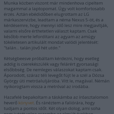
Munka közben viszont már mindenhova cipeltem
magammal a laptopomat. Úgy volt komfortosabb
érzés. Aztán ebédidőben elugrottam az LG
márkaszervizbe, leadtam a néma Nexus 5-öt, és a
kérdésemre, hogy mennyi idő lesz mire megjavítják,
valami elsőre érthetetlen választ kaptam. Csak
később merte lefordítani az agyam az amúgy
tökéletesen artikulált mondat valódi jelentését:
"talán... talán jövő hét
után
."
Kétségbeesve próbáltam kérdezni, hogy esetleg
addig is cserekészülék vagy felárért gyorsasági
elsőbbség. De nemleges válaszokat kaptam csak.
Áporodott, száraz téli levegőt fújt le a szél a Dózsa
György úti metróaluljáróba. Vitt le, magával. Némán
nyikorogtam vissza a metróval az irodába.
Hazafelé bepakoltam a táskámba az íróasztalomon
heverő
könyvet
. És ránéztem a faliórára, hogy
tudjam a pontos időt. Két olyan dolog, ami soha
nem jutott volna eszembe az elmúlt években.