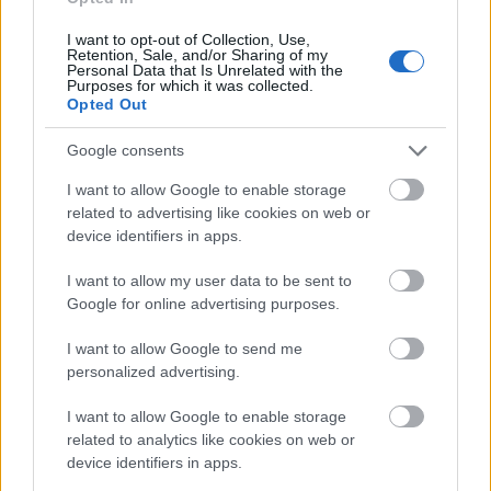
I want to opt-out of Collection, Use,
Retention, Sale, and/or Sharing of my
Personal Data that Is Unrelated with the
Felkészültek-e a magyarok az Uberre és
Purposes for which it was collected.
az Airbnb-re?
Opted Out
Google consents
I want to allow Google to enable storage
Szólj hozzá!
related to advertising like cookies on web or
device identifiers in apps.
A hozzászóláshoz be kell lépned!
I want to allow my user data to be sent to
Google for online advertising purposes.
I want to allow Google to send me
personalized advertising.
I want to allow Google to enable storage
related to analytics like cookies on web or
device identifiers in apps.
VAGY