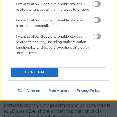
I want to allow Google to enable storage
related to functionality of the website or app.
I want to allow Google to enable storage
related to personalization.
Asszem
I want to allow Google to enable storage
11 éve
related to security, including authentication
Erről nyilván az "egy évig nem használok internetet"
functionality and fraud prevention, and other
csávó jutott az eszembe, ott az volt a mese végén a
user protection.
tanulság, hogy nem lett zenebb tőle az élet.
CONFIRM
csóróbringás
11 éve
Data Deletion
Data Access
Privacy Policy
bíztatásul: a kollégám LG G3 telója nemrég (2
hónapja kb) megadta magát, egyszercsak használat
közben kikapcsolt, majd soha többé be nem. vitte is
az LG szervizbe, ahonnan másnap már hívták is,
hogy kész a telefon, lehet érte menni. kicserélték az