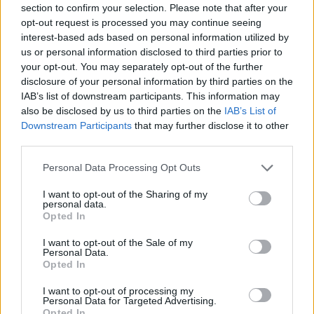
section to confirm your selection. Please note that after your
opt-out request is processed you may continue seeing
Ajánlott bejegyzések:
interest-based ads based on personal information utilized by
us or personal information disclosed to third parties prior to
your opt-out. You may separately opt-out of the further
Az egyik legmenőbb app dizájner
Budapesten
disclosure of your personal information by third parties on the
IAB’s list of downstream participants. This information may
also be disclosed by us to third parties on the
IAB’s List of
Downstream Participants
that may further disclose it to other
third parties.
Harcolj az internetadó ellen!
Please note that this website/app uses one or more Google
Personal Data Processing Opt Outs
services and may gather and store information including but
not limited to your visit or usage behaviour. You may click to
I want to opt-out of the Sharing of my
personal data.
grant or deny consent to Google and its third-party tags to
Az igazi országimázs: mostantól Borsi
Opted In
use your data for below specified purposes in below Google
Flóra inspirálja a világ dizájnereit
consent section.
I want to opt-out of the Sale of my
Personal Data.
Opted In
Ello.co: fekete-fehér hipszter
I want to opt-out of processing my
Personal Data for Targeted Advertising.
emberkísérlet, rengeteg pénzből
Opted In