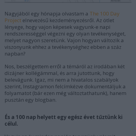
Nagyjából egy hónapja olvastam a
The 100 Day
Project
elnevezésű kezdeményezésről. Az ötlet
lényege, hogy vajon képesek vagyunk-e napi
rendszerességgel végezni egy olyan tevékenységet,
melyet nagyon szeretünk. Vajon hogyan változik a
viszonyunk ehhez a tevékenységhez ebben a száz
napban?
Nos, beszélgettem erről a témáról az irodában két
dizájner kollégámmal, és arra jutottunk, hogy
belevágunk. Igaz, mi nem a hivatalos szabályok
szerint, Instagramon felcímkézve dokumentáljuk a
folyamatot (bár ezen még változtathatunk), hanem
pusztán egy blogban.
És a 100 nap helyett egy egész évet tűztünk ki
célul.