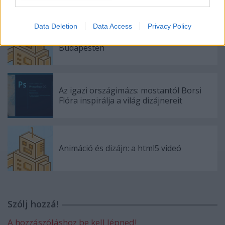
Data Deletion
Data Access
Privacy Policy
Az egyik legmenőbb app dizájner
Budapesten
Az igazi országimázs: mostantól Borsi
Flóra inspirálja a világ dizájnereit
Animáció és dizájn: a html5 videó
Szólj hozzá!
A hozzászóláshoz be kell lépned!