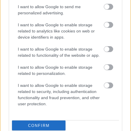
I want to allow Google to send me
personalized advertising.
I want to allow Google to enable storage
related to analytics like cookies on web or
device identifiers in apps.
Címkék:
design
process
design365
the100dayproject
I want to allow Google to enable storage
related to functionality of the website or app.
I want to allow Google to enable storage
Ajánlott bejegyzések:
related to personalization.
I want to allow Google to enable storage
related to security, including authentication
Élet, mobil nélkül
functionality and fraud prevention, and other
user protection.
A reszponzív dizájn hazugságai
CONFIRM