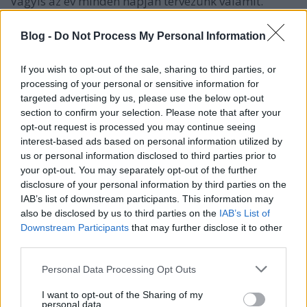
Vagyis az év minden napján tervezünk valamit.
Bármit. Egy ikont, egy színátmenetet, egy
kompozíciót, egy gombot, felhasználói felületet,
Blog -
Do Not Process My Personal Information
tényleg bármit, ami csak érdekel minket az adott
napon.
If you wish to opt-out of the sale, sharing to third parties, or
processing of your personal or sensitive information for
Hárman heti váltásban indultunk neki az egyéves
targeted advertising by us, please use the below opt-out
projektnek. Én kezdtem az első hetet. Őszintén szólva
section to confirm your selection. Please note that after your
az első pár napban eléggé lehetetlennek gondoltam,
opt-out request is processed you may continue seeing
hogy munka, család és szórakozás mellett még
interest-based ads based on personal information utilized by
külön időt szenteljek arra, hogy háromhetente egy
us or personal information disclosed to third parties prior to
hét minden napján készítsek valamit egy blognak.
your opt-out. You may separately opt-out of the further
disclosure of your personal information by third parties on the
Egy hét után azonban azt gondolom, hogy igenis
IAB’s list of downstream participants. This information may
lehetséges lesz végigcsinálni ezt az évet. Sőt, abban
also be disclosed by us to third parties on the
IAB’s List of
is biztos vagyok már most, hogy rengeteget fogok
Downstream Participants
that may further disclose it to other
tanulni magamról és a két kollégámról is ezekben a
third parties.
hetekben.
Please note that this website/app uses one or more Google
Personal Data Processing Opt Outs
services and may gather and store information including but
Két olyan dizájnt is csináltam a hetem alatt, ami
not limited to your visit or usage behaviour. You may click to
I want to opt-out of the Sharing of my
mélyebb tanulmányozásra is ösztönzött. Az egyik a
personal data.