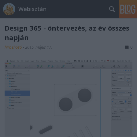
Webisztán
Design 365 - öntervezés, az év összes
napján
hírbehozó
•
2015. május 17.
0