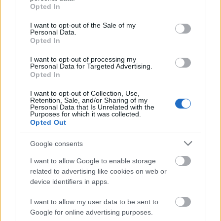
grant or deny consent to Google and its third-party tags to
Gameboy
, a másik a
Xerox
felület. Sőt, részben
az
Opted In
use your data for below specified purposes in below Google
Apple Watch app koncept
is ide sorolható. Azt
consent section.
gondolom, hogy ha minden nap nem is lesz időm
I want to opt-out of the Sale of my
Personal Data.
hosszú órákat tölteni azzal, hogy egy témát
Opted In
behatóbban is megismerjek, de törekedni fogok
arra, hogy legyenek hasonló napok is az
I want to opt-out of processing my
Personal Data for Targeted Advertising.
elkövetkezendő hónapok során. Próbálok minél
Opted In
többet tanulni ebből a projektből.
I want to opt-out of Collection, Use,
A mostani hetet Bokros "Hipra" György vitte,
remek
Retention, Sale, and/or Sharing of my
Personal Data that Is Unrelated with the
munkákkal
. Jövő héten pedig Udvardi Ramóna fog
Purposes for which it was collected.
minden nap tervezni. Róla azt kell tudni, hogy nem
Opted Out
csak nagyszerű grafikus, de tanult tipográfus is.
Úgyhogy én például nagyon várom, hogy vajon
Google consents
milyen tervekkel vezeti fel az első hetét.
I want to allow Google to enable storage
related to advertising like cookies on web or
A blog neve
Design365
.
device identifiers in apps.
update
Közben kikerült a Gambeoy template-em
I want to allow my user data to be sent to
a
SketchAppSources-ra
. Remélem, hogy hosszú
Google for online advertising purposes.
utóélete lesz :)