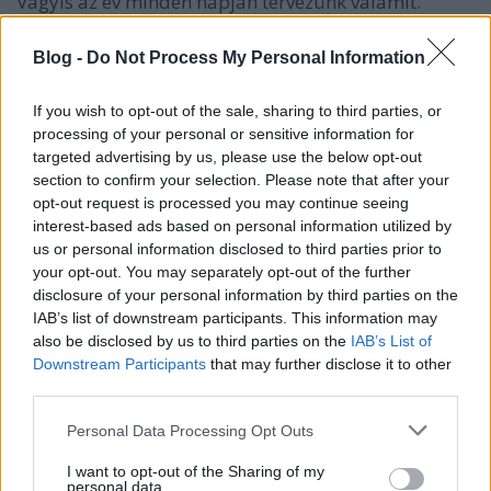
Vagyis az év minden napján tervezünk valamit.
Bármit. Egy ikont, egy színátmenetet, egy
kompozíciót, egy gombot, felhasználói felületet,
Blog -
Do Not Process My Personal Information
tényleg bármit, ami csak érdekel minket az adott
napon.
If you wish to opt-out of the sale, sharing to third parties, or
processing of your personal or sensitive information for
Hárman heti váltásban indultunk neki az egyéves
targeted advertising by us, please use the below opt-out
projektnek. Én kezdtem az első hetet. Őszintén szólva
section to confirm your selection. Please note that after your
az első pár napban eléggé lehetetlennek gondoltam,
opt-out request is processed you may continue seeing
hogy munka, család és szórakozás mellett még
interest-based ads based on personal information utilized by
külön időt szenteljek arra, hogy háromhetente egy
us or personal information disclosed to third parties prior to
hét minden napján készítsek valamit egy blognak.
your opt-out. You may separately opt-out of the further
disclosure of your personal information by third parties on the
Egy hét után azonban azt gondolom, hogy igenis
IAB’s list of downstream participants. This information may
lehetséges lesz végigcsinálni ezt az évet. Sőt, abban
also be disclosed by us to third parties on the
IAB’s List of
is biztos vagyok már most, hogy rengeteget fogok
Downstream Participants
that may further disclose it to other
tanulni magamról és a két kollégámról is ezekben a
third parties.
hetekben.
Please note that this website/app uses one or more Google
Personal Data Processing Opt Outs
services and may gather and store information including but
Két olyan dizájnt is csináltam a hetem alatt, ami
not limited to your visit or usage behaviour. You may click to
I want to opt-out of the Sharing of my
mélyebb tanulmányozásra is ösztönzött. Az egyik a
personal data.