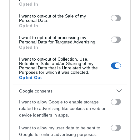
grant or deny consent to Google and its third-party tags to
Gameboy
, a másik a
Xerox
felület. Sőt, részben
az
Opted In
use your data for below specified purposes in below Google
Apple Watch app koncept
is ide sorolható. Azt
consent section.
gondolom, hogy ha minden nap nem is lesz időm
I want to opt-out of the Sale of my
Personal Data.
hosszú órákat tölteni azzal, hogy egy témát
Opted In
behatóbban is megismerjek, de törekedni fogok
arra, hogy legyenek hasonló napok is az
I want to opt-out of processing my
Personal Data for Targeted Advertising.
elkövetkezendő hónapok során. Próbálok minél
Opted In
többet tanulni ebből a projektből.
I want to opt-out of Collection, Use,
A mostani hetet Bokros "Hipra" György vitte,
remek
Retention, Sale, and/or Sharing of my
Personal Data that Is Unrelated with the
munkákkal
. Jövő héten pedig Udvardi Ramóna fog
Purposes for which it was collected.
minden nap tervezni. Róla azt kell tudni, hogy nem
Opted Out
csak nagyszerű grafikus, de tanult tipográfus is.
Úgyhogy én például nagyon várom, hogy vajon
Google consents
milyen tervekkel vezeti fel az első hetét.
I want to allow Google to enable storage
related to advertising like cookies on web or
A blog neve
Design365
.
device identifiers in apps.
update
Közben kikerült a Gambeoy template-em
I want to allow my user data to be sent to
a
SketchAppSources-ra
. Remélem, hogy hosszú
Google for online advertising purposes.
utóélete lesz :)