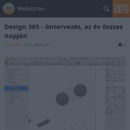
Webisztán
Design 365 - öntervezés, az év összes
napján
hírbehozó
•
2015. május 17.
0