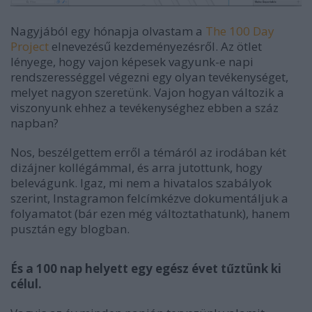
Nagyjából egy hónapja olvastam a
The 100 Day
Project
elnevezésű kezdeményezésről. Az ötlet
lényege, hogy vajon képesek vagyunk-e napi
rendszerességgel végezni egy olyan tevékenységet,
melyet nagyon szeretünk. Vajon hogyan változik a
viszonyunk ehhez a tevékenységhez ebben a száz
napban?
Nos, beszélgettem erről a témáról az irodában két
dizájner kollégámmal, és arra jutottunk, hogy
belevágunk. Igaz, mi nem a hivatalos szabályok
szerint, Instagramon felcímkézve dokumentáljuk a
folyamatot (bár ezen még változtathatunk), hanem
pusztán egy blogban.
És a 100 nap helyett egy egész évet tűztünk ki
célul.