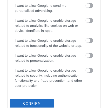
I want to allow Google to send me
personalized advertising.
I want to allow Google to enable storage
related to analytics like cookies on web or
device identifiers in apps.
Címkék:
design
process
design365
the100dayproject
I want to allow Google to enable storage
related to functionality of the website or app.
I want to allow Google to enable storage
Ajánlott bejegyzések:
related to personalization.
I want to allow Google to enable storage
related to security, including authentication
Élet, mobil nélkül
functionality and fraud prevention, and other
user protection.
Kellemes ünnepeket, önfeledt
CONFIRM
webépítést!