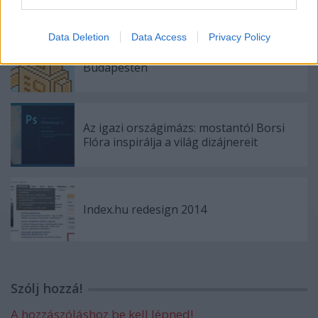
Data Deletion
Data Access
Privacy Policy
Az egyik legmenőbb app dizájner
Budapesten
Az igazi országimázs: mostantól Borsi
Flóra inspirálja a világ dizájnereit
Index.hu redesign 2014
Szólj hozzá!
A hozzászóláshoz be kell lépned!