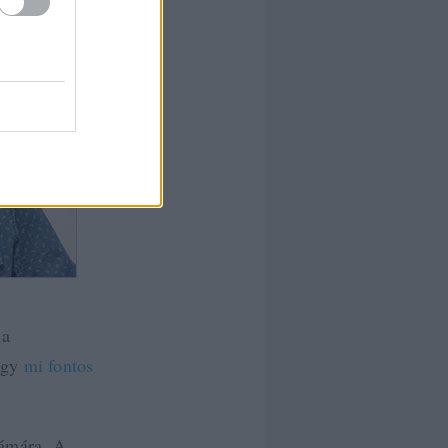
ka
hogy
mi fontos
ámára. A