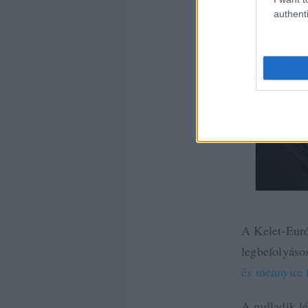
authenti
A Kelet-Euró
legbefolyáso
és mennyire 
A nulladik l