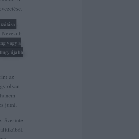
vezetése.
.
izálása
. Nevesül:
ing vagy a
ting, újabb
int az
egy olyan
, hanem
s jutni.
e. Szerinte
alitikából.
kus