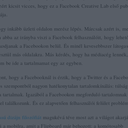
zért kicsit vicces, hogy ez a Facebook Creative Lab első pub
ája.
ogy inkább üzleti oldalon merész lépés. Márcsak azért is, me
 abba az irányba viszi a Facebook felhasználóit, hogy lehe
zkodjanak a Facebookon belül. És minél kevesebbszer látogas
esztül más oldalakra. Más kérdés, hogy ha médiacég lennék,
m be ide a tartalmamat egy az egyben.
zont, hogy a Facebooknál is érzik, hogy a Twitter és a Face
s szempontból nagyon hatékonytalan tartalomkínálás: túlsá
a tartalmak. Igazából a Facebookon megforduló tartalomnak
el találkozunk. És ez alapvetően felhasználói felület problé
ssú dizájn filozófiát
magukévá téve most azt a világot akarjá
 a mobilra, amit a Flipboard már behozott: a komótosabb