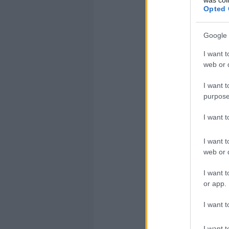
téma, ott vo
Opted 
Akiket meg i
hogy vegyen
Google 
foglalkozó
a
I want t
web or d
lemaradásuka
I want t
Nagyvonalakb
purpose
Universal Ana
I want 
digitális ana
analitika és 
I want t
web or d
(A konferenci
I want t
or app.
I want t
I want t