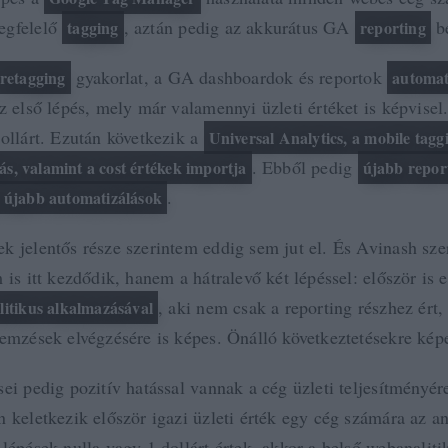
egfelelő
, aztán pedig az akkurátus GA
be
tagging
reporting
gyakorlat, a GA dashboardok és reportok
retagging
automat
z első lépés, mely már valamennyi üzleti értéket is képvisel
dollárt. Ezután következik a
Universal Analytics, a mobile tagg
. Ebből pedig
lás, valamint a cost értékek importja
újabb repor
.
 újabb automatizálások
k jelentős része szerintem eddig sem jut el. És Avinash szer
 is itt kezdődik, hanem a hátralevő két lépéssel: először is 
, aki nem csak a reporting részhez ért
litikus alkalmazásával
lemzések elvégzésére is képes. Önálló következtetésekre képe
ei pedig pozitív hatással vannak a cég üzleti teljesítményér
 keletkezik először igazi üzleti érték egy cég számára az an
lépések nulla vagy 1 dollárt értek, akkor a belső webanaliti