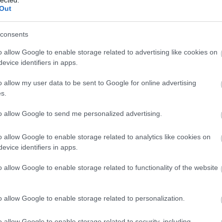
lt. Vagy legalább átnézi
az előadók által megosztott prezentá
Out
lyen mélységben nem érdekel, azoknak elég annyit mondani 
ek a kezükbe
consents
egy könyvet
, majd mélyedjenek el a Tag Mana
lapírásokban
és
videókban
, és szánják rá 2014-et arra, hogy
o allow Google to enable storage related to advertising like cookies on
evice identifiers in apps.
t.
o allow my user data to be sent to Google for online advertising
an: a konferencia fő csapásiránya a Google Tag Manager, a 
s.
lytics használat, a prediktív analitika, a szerver oldali anali
to allow Google to send me personalized advertising.
litika, az adatgyűjtés vs. privacy, valamint az adatvizualizác
a fizikai világ GA-ban történő mérési lehetőségei voltak.
o allow Google to enable storage related to analytics like cookies on
evice identifiers in apps.
a Storify összefoglalóját a post végére tettem.)
o allow Google to enable storage related to functionality of the website
o allow Google to enable storage related to personalization.
o allow Google to enable storage related to security, including