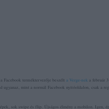
a Facebook terméktervezője beszélt
a Verge-nek
a február 3
ed ugyanaz, mint a normál Facebook nyitóoldalon, csak a re
képek, sok swipe és flip. Újságos élmény a mobilon. Igen, é