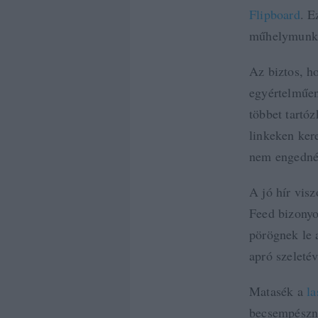
Flipboard
. E
műhelymunk
Az biztos, h
egyértelműen
többet tartó
linkeken ker
nem engedné
A jó hír vis
Feed bizonyo
pörögnek le 
apró szeletév
Matasék a
la
becsempészni