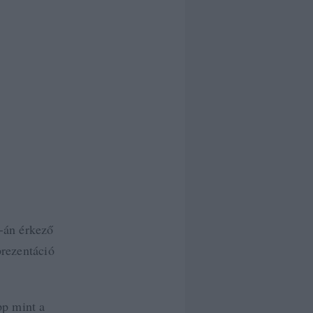
-án érkező
prezentáció
pp mint a