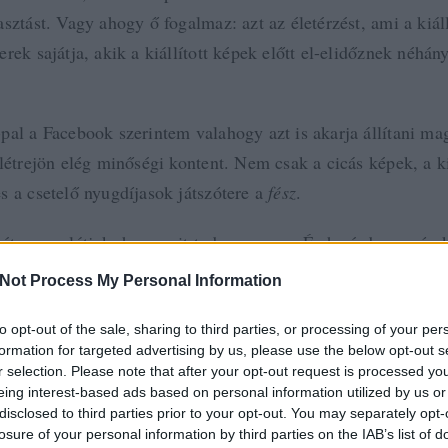
sztást. Vagy ahogy ő fogalmaz: azt az életérzést, ami a kiáll
rek sajátja, akik a kiállított képek előtt el-elidőznek néhán
.
pal a Facebook szerintem valahogy azt is akarja állítani ma
 létrejön elég minőségi kontent. Nem csak a cicás képek, a k
s a csetelő nyugdíjasok játszótere a
fész
.
héten meglátjuk, hogy mit tud ez az app. És ha érdemes, írok
Not Process My Personal Information
 a post, oszd meg Facebookon
Twitteren
vagy Google+-on!
to opt-out of the sale, sharing to third parties, or processing of your per
formation for targeted advertising by us, please use the below opt-out s
r selection. Please note that after your opt-out request is processed y
oard
facebook paper
paper app
eing interest-based ads based on personal information utilized by us or
disclosed to third parties prior to your opt-out. You may separately opt-
losure of your personal information by third parties on the IAB’s list of
2014.01.30. 14:13. 