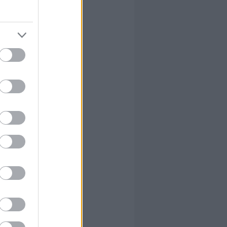
ciókat
.
idén is,
gerrel
 hozzák be a
fejlett
tika, a
ió, a blackhat