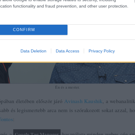
cation functionality and fraud prevention, and other user protection.
CONFIRM
Data Deletion
Data Access
Privacy Policy
Én és a mester.
pában életében először járó
Avinash Kaushik
, a webanaliti
sabb és legismertebb arca nem is szórakozott sokat azzal, 
fontos
:
épés a
használata minden webes cég sz
Google Tag Manager