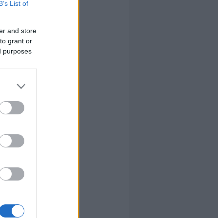
B’s List of
er and store
to grant or
ed purposes
 ÉS
SZ
erweek
érdekel ez a