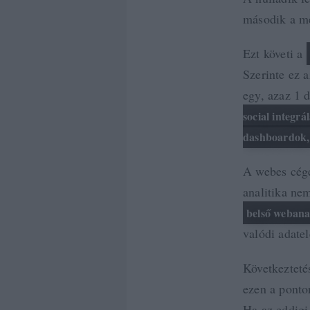
második a m
Ezt követi a
Szerinte ez a
egy, azaz 1 
social integrá
dashboardok,
A webes cége
analitika nem
belső webana
valódi adate
Következtetés
ezen a ponton
Ha az eddigi 