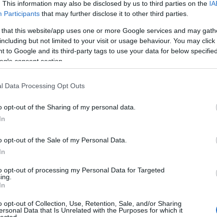
. This information may also be disclosed by us to third parties on the
IA
Participants
that may further disclose it to other third parties.
 that this website/app uses one or more Google services and may gath
including but not limited to your visit or usage behaviour. You may click 
 to Google and its third-party tags to use your data for below specifi
ogle consent section.
l Data Processing Opt Outs
RWEEK 2014: HITBŐL
o opt-out of the Sharing of my personal data.
ÉRZÉSEKBŐL NEM LE
In
INE PROFIT
o opt-out of the Sale of my Personal Data.
In
to opt-out of processing my Personal Data for Targeted
ing.
In
hogy van értelme összefoglalnom ezen a blogon az idei
Sup
o opt-out of Collection, Use, Retention, Sale, and/or Sharing
lőadásait. Márcsak azért sem, mert nyilván akit mélyebben 
ersonal Data that Is Unrelated with the Purposes for which it
lected.