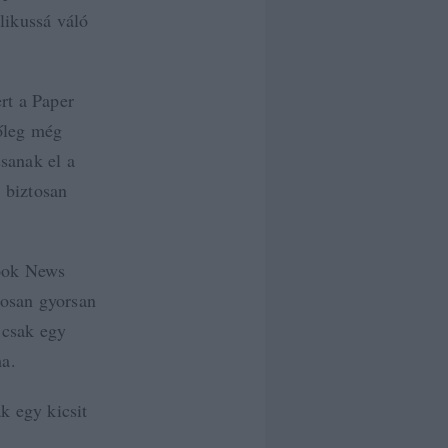
likussá váló
rt a Paper
tőleg még
sanak el a
 biztosan
book News
gosan gyorsan
 csak egy
ma.
k egy kicsit