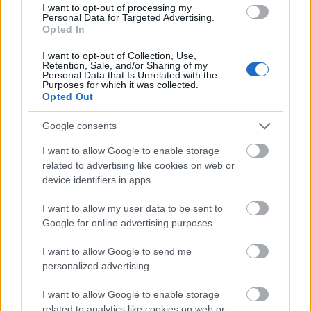
önsorsrontó telefonmentes nap után egy hétig egy
I want to opt-out of processing my
Personal Data for Targeted Advertising.
céges iPhone 6-ot használtam.
Opted In
Az első ...
I want to opt-out of Collection, Use,
Retention, Sale, and/or Sharing of my
Élet, mobil nélkül
Personal Data that Is Unrelated with the
Purposes for which it was collected.
hírbehozó
•
2015. január 16.
11
Opted Out
Google consents
Tudom, már régen a 2015-ös webtrendekről szóló
posztomat kellene élesítenem, de az élet mindig
I want to allow Google to enable storage
produkálja a témákat. És az újabb téma mindig ...
related to advertising like cookies on web or
device identifiers in apps.
Plague.io: helyi víruserő, egyenlőre
I want to allow my user data to be sent to
osztva
Google for online advertising purposes.
hírbehozó
•
2015. január 05.
0
I want to allow Google to send me
personalized advertising.
Litvánia nem csak
euróra váltott
, hanem útjára
indította az utóbbi idők legérdekesebb közösségi
I want to allow Google to enable storage
média kísérletét.
related to analytics like cookies on web or