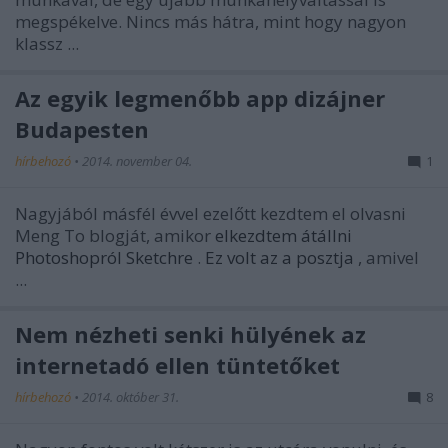
megspékelve. Nincs más hátra, mint hogy nagyon
klassz ...
Az egyik legmenőbb app dizájner
Budapesten
hírbehozó
•
2014. november 04.
1
Nagyjából másfél évvel ezelőtt kezdtem el olvasni
Meng To blogját, amikor
elkezdtem átállni
Photoshopról Sketchre
.
Ez volt az a posztja
, amivel
...
Nem nézheti senki hülyének az
internetadó ellen tüntetőket
hírbehozó
•
2014. október 31.
8