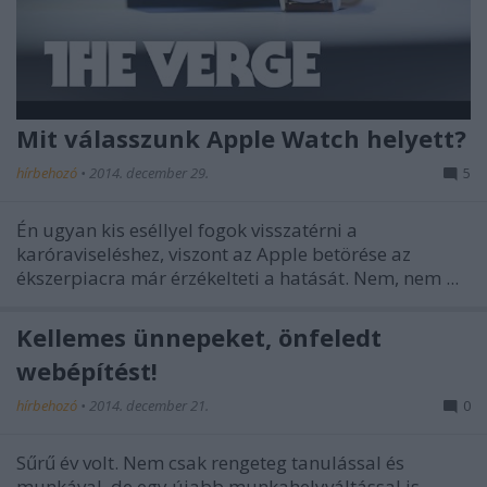
Mit válasszunk Apple Watch helyett?
hírbehozó
•
2014. december 29.
5
Én ugyan kis eséllyel fogok visszatérni a
karóraviseléshez, viszont az Apple betörése az
ékszerpiacra már érzékelteti a hatását. Nem, nem ...
Kellemes ünnepeket, önfeledt
webépítést!
hírbehozó
•
2014. december 21.
0
Sűrű év volt. Nem csak rengeteg tanulással és
munkával, de egy újabb munkahelyváltással is