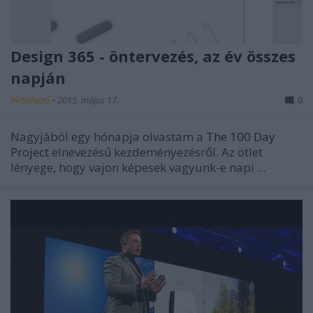
Design 365 - öntervezés, az év összes
napján
hírbehozó
•
2015. május 17.
0
Nagyjából egy hónapja olvastam a
The 100 Day
Project
elnevezésű kezdeményezésről. Az ötlet
lényege, hogy vajon képesek vagyunk-e napi ...