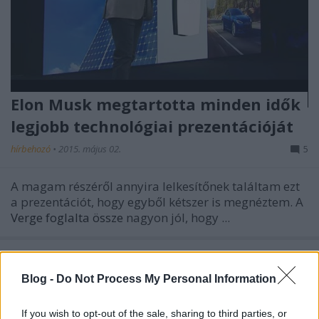
Elon Musk megtartotta minden idők
legjobb technológiai prezentációját
hírbehozó
•
2015. május 02.
5
A magam részéről annyira lelkesítőnek találtam ezt
a prezentációt, hogy egyből kétszer is megnéztem. A
Verge foglalta össze
nagyon jól, hogy ...
Blog -
Do Not Process My Personal Information
If you wish to opt-out of the sale, sharing to third parties, or