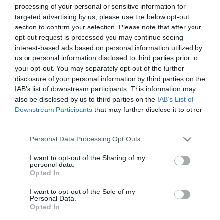
processing of your personal or sensitive information for
targeted advertising by us, please use the below opt-out
section to confirm your selection. Please note that after your
opt-out request is processed you may continue seeing
interest-based ads based on personal information utilized by
us or personal information disclosed to third parties prior to
your opt-out. You may separately opt-out of the further
disclosure of your personal information by third parties on the
IAB’s list of downstream participants. This information may
also be disclosed by us to third parties on the
IAB’s List of
Downstream Participants
that may further disclose it to other
third parties.
Please note that this website/app uses one or more Google
Personal Data Processing Opt Outs
services and may gather and store information including but
Vadiúj iPhone 6 vagy szervizelt
not limited to your visit or usage behaviour. You may click to
I want to opt-out of the Sharing of my
personal data.
Nexus 5?
grant or deny consent to Google and its third-party tags to
Opted In
use your data for below specified purposes in below Google
hírbehozó
•
2015. január 25.
8
consent section.
I want to opt-out of the Sale of my
Personal Data.
Opted In
Nos, mint múltkor írta,
elromlott a telefonom
. Pár