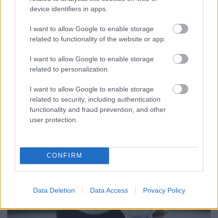
device identifiers in apps.
A
Plague.io
...
I want to allow Google to enable storage
A reszponzív dizájn hazugságai
related to functionality of the website or app.
hírbehozó
•
2014. december 30.
7
I want to allow Google to enable storage
related to personalization.
Nagyon sok olyan esettel találkozom, amikor a
reszponzív layoutokat, frameworkoket azért kezdik
I want to allow Google to enable storage
el használni site-ok építésénél, mert így
legalább ...
related to security, including authentication
functionality and fraud prevention, and other
user protection.
CONFIRM
Data Deletion
Data Access
Privacy Policy