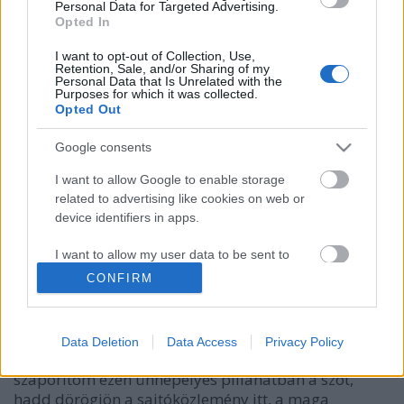
Personal Data for Targeted Advertising.
hírbehozó
•
2008. április 15.
4
Opted In
I want to opt-out of Collection, Use,
Amikor bejelentette a Yahoo, hogy felvásárolja a
Retention, Sale, and/or Sharing of my
Personal Data that Is Unrelated with the
magyar IndexTools céget, megkerestem az
Purposes for which it was collected.
érintetteket. Mostanra válaszolt is Szőke Márton, az
Opted Out
IndexTools alapító-vezérigazgatója néhány
kérdésemre. Bár a válaszok többsége érthető
Google consents
okokból meglehetősen diplomatikus, azért most…
I want to allow Google to enable storage
related to advertising like cookies on web or
A Yahoo felvásárolta a magyar
device identifiers in apps.
IndexTools analitikai üzletágát
I want to allow my user data to be sent to
hírbehozó
•
2008. április 09.
14
Google for online advertising purposes.
CONFIRM
I want to allow Google to send me
Be kell valljam, életemben először kaptam Yahoo-t
personalized advertising.
érintő magyar nyelvű sajtóközleményt. Az apropó
Data Deletion
Data Access
Privacy Policy
ugye egy magyar cég felvásárlása, úgyhogy nem is
I want to allow Google to enable storage
szaporítom ezen ünnepélyes pillanatban a szót,
related to analytics like cookies on web or
hadd dörögjön a sajtóközlemény itt, a maga
device identifiers in apps.