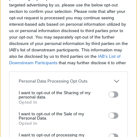
targeted advertising by us, please use the below opt-out
section to confirm your selection. Please note that after your
opt-out request is processed you may continue seeing
interest-based ads based on personal information utilized by
us or personal information disclosed to third parties prior to
Superweek 2012: szakmázás és
your opt-out. You may separately opt-out of the further
disclosure of your personal information by third parties on the
pálinkázás a hegytetőn
IAB’s list of downstream participants. This information may
also be disclosed by us to third parties on the
IAB’s List of
hírbehozó
•
2011. november 14.
4
Downstream Participants
that may further disclose it to other
third parties.
Én már a 2011-es Superseo konferenciát is
Please note that this website/app uses one or more Google
megszavaznám az év magyar konferenciájának.
Personal Data Processing Opt Outs
services and may gather and store information including but
Nem csak azért, mert szakmailag valóban értékes és
not limited to your visit or usage behaviour. You may click to
I want to opt-out of the Sharing of my
érdekes előadásokat és beszélgetéseket követhettek
personal data.
grant or deny consent to Google and its third-party tags to
végig, akik jelen voltak. Hanem a helyszín és a
Opted In
use your data for below specified purposes in below Google
hangulat, a szabadfoglalkozásos része is…
consent section.
I want to opt-out of the Sale of my
Personal Data.
IndexTools: egyes vezetőink az USA-
Opted In
ban folytathatják
I want to opt-out of processing my