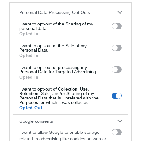
Itt volt nekünk a hír múltkor, hogy egy német nő 1
euróért árulta az eBayen hét hónapos gyermekét,
Please note that this website/app uses one or more Google
Personal Data Processing Opt Outs
csak azért, mert a baba sokas sírt. Az eBay körül
services and may gather and store information including but
forrósodik a levegő mostanában Európában. Egy
not limited to your visit or usage behaviour. You may click to
I want to opt-out of the Sharing of my
personal data.
francia bíróság például azért marasztalta el a
grant or deny consent to Google and its third-party tags to
Opted In
legnagyobb online aukciós…
use your data for below specified purposes in below Google
consent section.
I want to opt-out of the Sale of my
Personal Data.
Vateraing
Opted In
hírbehozó
•
2007. december 06.
15
I want to opt-out of processing my
Personal Data for Targeted Advertising.
Opted In
Mikulásra sajtóközleménnyel kedveskedett
magának a magyar aukciós szájt. A hírérték a
I want to opt-out of Collection, Use,
Retention, Sale, and/or Sharing of my
közleményben, hogy a Vatera mostanában átlépte
Personal Data that Is Unrelated with the
legalább egyszer a napi 100 ezeres egyedi
Purposes for which it was collected.
Opted Out
látogatószámot. Ha már Mikulás, akkor
megajándékozlak titeket a sajtóközlemény
Google consents
legmókásabb…
I want to allow Google to enable storage
related to advertising like cookies on web or