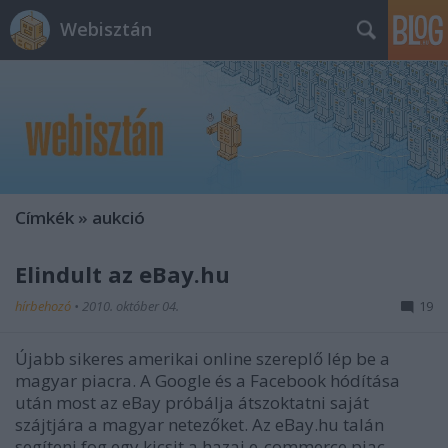
Webisztán
Címkék
»
aukció
Elindult az eBay.hu
hírbehozó
•
2010. október 04.
19
Újabb sikeres amerikai online szereplő lép be a
magyar piacra. A Google és a Facebook hódítása
után most az eBay próbálja átszoktatni saját
szájtjára a magyar netezőket. Az eBay.hu talán
segíteni fog egy kicsit a hazai e-commerce piac