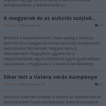
beindításában: a felhasználók az…
A magyarok és az aukciós szájtok...
hírbehozó
•
2010. január 26.
17
Múltkor a Kutatócentrum, most pedig a Gemius
tette közzé a magyarok online vásárlási szokásaival
kapcsolatos felmérését. Nagyon nem is
részletezném. Nagyjából ugyanazok a
megállapítások: egyre többen és egyre gyakrabban
vásárolnak a magyarok is a neten.A két felmérés…
Siker lett a Vatera verás kampánya
hírbehozó
•
2009. november 25.
41
Abszolút sikernek értékeli a Vatera az októberben és
novemberben futott kampányát, melynek központi