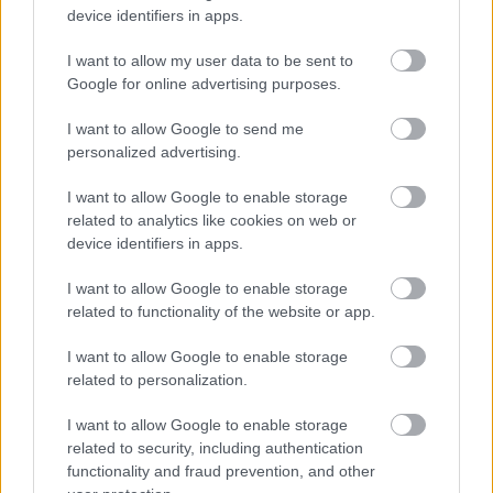
device identifiers in apps.
I want to allow my user data to be sent to
Google for online advertising purposes.
I want to allow Google to send me
personalized advertising.
I want to allow Google to enable storage
related to analytics like cookies on web or
device identifiers in apps.
I want to allow Google to enable storage
related to functionality of the website or app.
Kikerült 1200 ebayes személyes
I want to allow Google to enable storage
adata
related to personalization.
hírbehozó
•
2007. szeptember 27.
4
I want to allow Google to enable storage
related to security, including authentication
A legnagyobb online aukciós szájt fórumain terjedt
functionality and fraud prevention, and other