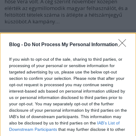
hőse Vera volt. A cég szerint november közepén
elérték az egymillomodik magyar felhasználót, és a
feltöltött tételek száma is átlépte a hétszámjegyű
küszöböt.A kampány…
Abaqoos a Vaterán
Blog -
Do Not Process My Personal Information
hírbehozó
•
2009. április 27.
88
If you wish to opt-out of the sale, sharing to third parties, or
Már egy ideje lehet az Abaqoos-szal, vagyis a
processing of your personal or sensitive information for
"magyar PayPallal" is használni a Vaterát. Aztán
targeted advertising by us, please use the below opt-out
most jött egy sajtóközlemény, ami szerint az első
section to confirm your selection. Please note that after your
2000 olyan vaterás eladónak, aki regisztrál a Vatera
opt-out request is processed you may continue seeing
Abaqoos promócióra, 1000 forintot jóváírnak a
interest-based ads based on personal information utilized by
befizetéseiből. (OTPdirekt…
us or personal information disclosed to third parties prior to
your opt-out. You may separately opt-out of the further
disclosure of your personal information by third parties on the
Az aukciós szájtok felelőssége
IAB’s list of downstream participants. This information may
also be disclosed by us to third parties on the
IAB’s List of
hírbehozó
•
2008. június 05.
11
Downstream Participants
that may further disclose it to other
third parties.