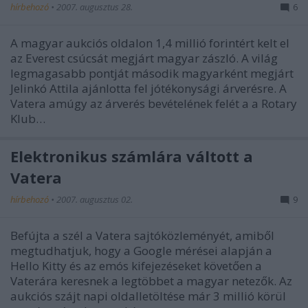
hírbehozó
•
2007. augusztus 28.
6
A magyar aukciós oldalon 1,4 millió forintért kelt el
az Everest csúcsát megjárt magyar zászló. A világ
legmagasabb pontját második magyarként megjárt
Jelinkó Attila ajánlotta fel jótékonysági árverésre. A
Vatera amúgy az árverés bevételének felét a a Rotary
Klub…
Elektronikus számlára váltott a
Vatera
hírbehozó
•
2007. augusztus 02.
9
Befújta a szél a Vatera sajtóközleményét, amiből
megtudhatjuk, hogy a Google mérései alapján a
Hello Kitty és az emós kifejezéseket követően a
Vaterára keresnek a legtöbbet a magyar netezők. Az
aukciós szájt napi oldalletöltése már 3 millió körül