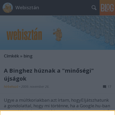
Webisztán
Címkék
»
bing
A Binghez húznak a "minőségi"
újságok
hírbehozó
•
2009. november 26.
17
Ugye a múltkoriakban azt írtam, hogyEljátszhatunk
a gondolattal, hogy mi történne, ha a Google.hu-ban
nem találnánk meg a 10 legnagyobb magyar nyelvű