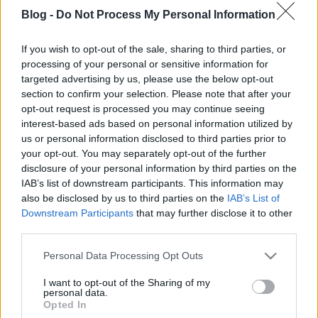
online tartalomelőállító szájtjait. Vagy: ha ezek a
Blog -
Do Not Process My Personal Information
szájtok mondjuk csak a Bingnek adnák oda a
tartalmukat... sok-sok pénzért.A…
If you wish to opt-out of the sale, sharing to third parties, or
processing of your personal or sensitive information for
Keresőláz Magyarországon
targeted advertising by us, please use the below opt-out
section to confirm your selection. Please note that after your
hírbehozó
•
2009. augusztus 12.
30
opt-out request is processed you may continue seeing
interest-based ads based on personal information utilized by
Elképzelésem nincs, hogy hogyan jutnak el odáig
us or personal information disclosed to third parties prior to
értelmes fiatal programozók, hogy ők márpedig
your opt-out. You may separately opt-out of the further
jobb keresőt fognak csinálni, mint a Google. Annyi
disclosure of your personal information by third parties on the
szép és érdekes és sikerrel kecsegtető területe van a
IAB’s list of downstream participants. This information may
webes fejlesztéseknek, hogy az már szemet
also be disclosed by us to third parties on the
IAB’s List of
gyönyörködtető. Miért…
Downstream Participants
that may further disclose it to other
third parties.
Please note that this website/app uses one or more Google
Personal Data Processing Opt Outs
services and may gather and store information including but
not limited to your visit or usage behaviour. You may click to
I want to opt-out of the Sharing of my
personal data.
grant or deny consent to Google and its third-party tags to
Opted In
use your data for below specified purposes in below Google