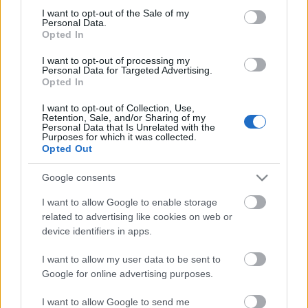
consent section.
I want to opt-out of the Sale of my
Personal Data.
Opted In
I want to opt-out of processing my
Personal Data for Targeted Advertising.
Opted In
I want to opt-out of Collection, Use,
Retention, Sale, and/or Sharing of my
Personal Data that Is Unrelated with the
Purposes for which it was collected.
Fontos-e SEO szempontból a Bing-
Opted Out
Yahoo térnyerés?
Google consents
hírbehozó
•
2009. augusztus 01.
8
I want to allow Google to enable storage
related to advertising like cookies on web or
Ugye az amerikai szakblogokon ez mostanában a
device identifiers in apps.
forró téma. Elsősorban azért, mert a Microsoft új
keresője, a Bing a vártnál sokkal megkapóbb lett.
I want to allow my user data to be sent to
Másrészt meg ugye itt van nekünk ez a Yahoo-
Google for online advertising purposes.
Microsoft deal, ami azt vetíti előre, hogy a
keresőpiacon tovább fog erősödni a Microsoft,…
I want to allow Google to send me