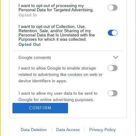
I want to opt-out of processing my
Kávéhoz: pornóbiznisz, trendkereső
Personal Data for Targeted Advertising.
Opted In
és kiszivárgott Caprica
I want to opt-out of Collection, Use,
hírbehozó
•
2009. április 13.
4
Retention, Sale, and/or Sharing of my
Personal Data that Is Unrelated with the
Purposes for which it was collected.
A hét egyik legjobb írása Zerkingé, aki megtörve a
Opted Out
hallgatást, a pornószájt-készítéssel kapcsolatos
tapasztalatairól írt hiánypótló postot. Aztán: éles az
Google consents
Indexen a Google Latitude-embervadászat
I want to allow Google to enable storage
projektről készült videó. A Latitude-del
related to advertising like cookies on web or
kapcsolatban amúgy mostanában volt…
device identifiers in apps.
A zene terjedési sebessége a
I want to allow my user data to be sent to
Google for online advertising purposes.
Twitteren...
CONFIRM
I want to allow Google to send me
hírbehozó
•
2009. január 29.
32
personalized advertising.
...meglehetősen gyors. Köszönhetően a tavaly
Data Deletion
Data Access
Privacy Policy
I want to allow Google to enable storage