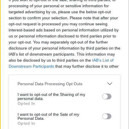
ezentúl az Imeem-ről szedik be a…
processing of your personal or sensitive information for
targeted advertising by us, please use the below opt-out
section to confirm your selection. Please note that after your
opt-out request is processed you may continue seeing
interest-based ads based on personal information utilized by
us or personal information disclosed to third parties prior to
your opt-out. You may separately opt-out of the further
disclosure of your personal information by third parties on the
IAB’s list of downstream participants. This information may
also be disclosed by us to third parties on the
IAB’s List of
Downstream Participants
that may further disclose it to other
third parties.
Please note that this website/app uses one or more Google
Personal Data Processing Opt Outs
services and may gather and store information including but
not limited to your visit or usage behaviour. You may click to
I want to opt-out of the Sharing of my
personal data.
grant or deny consent to Google and its third-party tags to
Opted In
use your data for below specified purposes in below Google
consent section.
I want to opt-out of the Sale of my
Personal Data.
Opted In