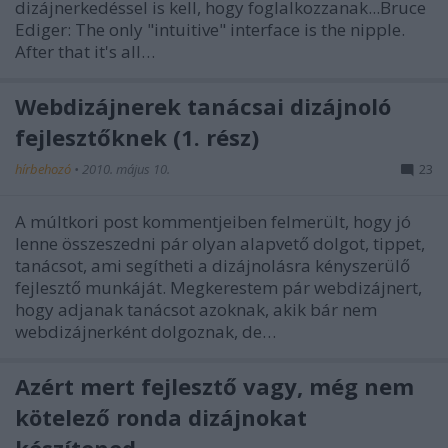
dizájnerkedéssel is kell, hogy foglalkozzanak...Bruce
Ediger: The only "intuitive" interface is the nipple.
After that it's all…
Webdizájnerek tanácsai dizájnoló
fejlesztőknek (1. rész)
hírbehozó
•
2010. május 10.
23
A múltkori post kommentjeiben felmerült, hogy jó
lenne összeszedni pár olyan alapvető dolgot, tippet,
tanácsot, ami segítheti a dizájnolásra kényszerülő
fejlesztő munkáját. Megkerestem pár webdizájnert,
hogy adjanak tanácsot azoknak, akik bár nem
webdizájnerként dolgoznak, de…
Azért mert fejlesztő vagy, még nem
kötelező ronda dizájnokat