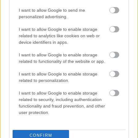
Korábban csak a Velvet és a Totalcar ajánlódobozai
I want to allow Google to send me
voltak a címlap alján. Ma már azonban videóajánló,
personalized advertising.
fotóajánló doboz, sőt, újabban egy Dívány.hu és egy
HG.hu ajánlódoboz is kikerült az oldalra.Az Index
I want to allow Google to enable storage
címlapja ezzel…
related to analytics like cookies on web or
device identifiers in apps.
Super Mario beköltözik a Gmailbe
I want to allow Google to enable storage
related to functionality of the website or app.
hírbehozó
•
2009. szeptember 04.
54
I want to allow Google to enable storage
Talán a leggeekebb Gmail téma a Terminal óta. Az
related to personalization.
early adopterek máris nyomtak rá egy installt.
I want to allow Google to enable storage
(Settings/Themes/High Score alatt lehet rátalálni a
related to security, including authentication
levelezőtökben.) Ha már itt tartunk: ti milyen Gmail-
functionality and fraud prevention, and other
témát használtok mostanában? Még mindig a Tree a
user protection.
nyerő?
Neon.hu: yet another portal?
CONFIRM