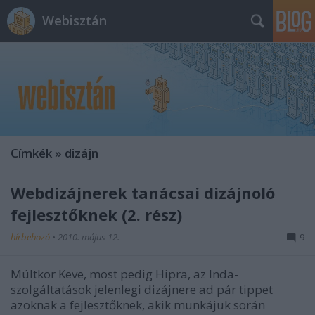
Webisztán
Címkék
»
dizájn
Webdizájnerek tanácsai dizájnoló
fejlesztőknek (2. rész)
hírbehozó
•
2010. május 12.
9
Múltkor Keve, most pedig Hipra, az Inda-
szolgáltatások jelenlegi dizájnere ad pár tippet
azoknak a fejlesztőknek, akik munkájuk során