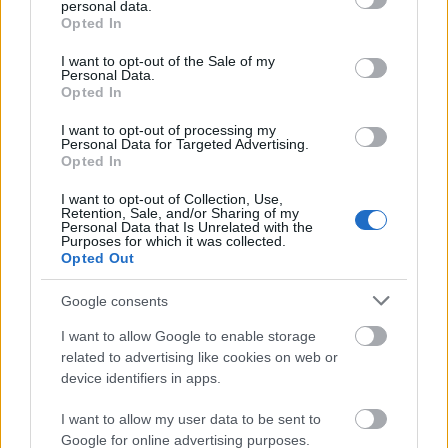
ráadásul tetszőleges karakterkombinációban és
personal data.
grant or deny consent to Google and its third-party tags to
Opted In
méretben optimálisan néz ki. Az…
use your data for below specified purposes in below Google
consent section.
I want to opt-out of the Sale of my
Újabb Facebook ráncfelvarrás: a first
Personal Data.
Opted In
view jegyében
I want to opt-out of processing my
hírbehozó
•
2010. február 06.
32
Personal Data for Targeted Advertising.
Opted In
Lassan mindenkinek frissül a Facebook accountja, és
I want to opt-out of Collection, Use,
Retention, Sale, and/or Sharing of my
láthatóvá válik pár kisebb módosítás a felületen. Az
Personal Data that Is Unrelated with the
egyik fontos változás, hogy a bejelölések, az
Purposes for which it was collected.
Opted Out
üzenetek és az értesítések felkerültek az egyik
legfontosabb helyre, a logó mellé. Igaz csak
Google consents
ikonként, viszont ha valamelyik…
I want to allow Google to enable storage
Az újságrovatok halála
related to advertising like cookies on web or
device identifiers in apps.
hírbehozó
•
2010. január 14.
28
I want to allow my user data to be sent to
Google for online advertising purposes.
Az Index címlapja egyre jobban terjeszkedik lefelé.