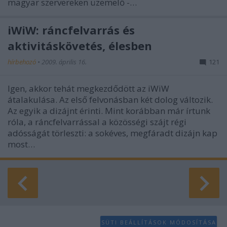
magyar szervereken üzemelő -…
iWiW: ráncfelvarrás és
aktivitáskövetés, élesben
hírbehozó
•
2009. április 16.
121
Igen, akkor tehát megkezdődött az iWiW
átalakulása. Az első felvonásban két dolog változik.
Az egyik a dizájnt érinti. Mint korábban már írtunk
róla, a ráncfelvarrással a közösségi szájt régi
adósságát törleszti: a sokéves, megfáradt dizájn kap
most…
SÜTI BEÁLLÍTÁSOK MÓDOSÍTÁSA