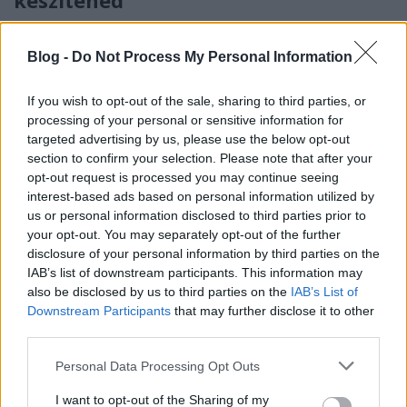
készítened
hírbehozó
•
2010. május 04.
31
Blog -
Do Not Process My Personal Information
Az előző postban már előjött, de részemről ez a téma
megér egy önálló bejegyzést is.Nézzünk csak meg
If you wish to opt-out of the sale, sharing to third parties, or
egy átlag androidos alkalmazást. Első ránézésre el
processing of your personal or sensitive information for
lehet dönteni, hogy az adott appot teljes egészében
targeted advertising by us, please use the below opt-out
egy fejlesztő, vagy esetleg egy team dobta-e össze.
section to confirm your selection. Please note that after your
Miből…
opt-out request is processed you may continue seeing
interest-based ads based on personal information utilized by
us or personal information disclosed to third parties prior to
A zsiráf felemelt egy magyar
your opt-out. You may separately opt-out of the further
fontot...
disclosure of your personal information by third parties on the
IAB’s list of downstream participants. This information may
hírbehozó
•
2010. március 11.
12
also be disclosed by us to third parties on the
IAB’s List of
Downstream Participants
that may further disclose it to other
Mindig is lenyűgözött a tipográfia, illetve maga a
third parties.
betűtípus-készítés is. Kicsit misztikus, ugyanakkor
Please note that this website/app uses one or more Google
Personal Data Processing Opt Outs
finom és funkcionális mesterségnek gondolom.
services and may gather and store information including but
Nemcsak szépet, de olvashatót is kell alkotni, ami
not limited to your visit or usage behaviour. You may click to
I want to opt-out of the Sharing of my