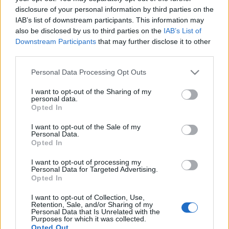
ábrándok következnek. Definiált…
disclosure of your personal information by third parties on the
IAB’s list of downstream participants. This information may
also be disclosed by us to third parties on the
IAB’s List of
Esettanulmány: a használható
Downstream Participants
that may further disclose it to other
időjárásszájt
third parties.
Please note that this website/app uses one or more Google
hírbehozó
•
2009. június 15.
20
Personal Data Processing Opt Outs
services and may gather and store information including but
not limited to your visit or usage behaviour. You may click to
I want to opt-out of the Sharing of my
Itt van nekünk a szép és új és csinos időjárás.hu. És
personal data.
grant or deny consent to Google and its third-party tags to
ha már megújult az egyik legnépszerűbb időjárásos
Opted In
use your data for below specified purposes in below Google
szájt, gondoltam, összeszedem azt a pár dolgot,
consent section.
I want to opt-out of the Sale of my
amitől nem csak csinos, de jó is lehetne például az
Personal Data.
időjárás.hu...Mit várunk egy időjárással foglalkozó…
Opted In
I want to opt-out of processing my
Esettanulmány: egy képzeletbeli
Personal Data for Targeted Advertising.
Opted In
Netpincér 2.0
I want to opt-out of Collection, Use,
hírbehozó
•
2009. május 27.
31
Retention, Sale, and/or Sharing of my
Personal Data that Is Unrelated with the
Purposes for which it was collected.
Opted Out