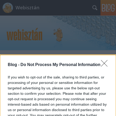
Webisztán
Címkék
»
esettanulmány
Blog -
Do Not Process My Personal Information
Álmodozások a Google Wave kapcsán
If you wish to opt-out of the sale, sharing to third parties, or
hírbehozó
•
2009. június 18.
26
processing of your personal or sensitive information for
targeted advertising by us, please use the below opt-out
Bár még nem tudjuk egészen pontosan, hogy mit fog
section to confirm your selection. Please note that after your
rejteni a Google Wave, sőt, valószínűleg még a
opt-out request is processed you may continue seeing
Google-nál is több verziót tesztelgetnek. Azért a mi
interest-based ads based on personal information utilized by
fantáziánkat is megmozgatta az online
us or personal information disclosed to third parties prior to
kommunikáció újraértelmezése. Vágyak és
your opt-out. You may separately opt-out of the further