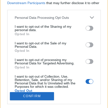
Downstream Participants
that may further disclose it to other
nagyjából ugyanazt tudja, mint a Facebook Events.
third parties.
Létrehozhatunk eseményeket, azokat bepakolhatjuk
kategóriákba. Lehet publikus vagy privát. Majd
Please note that this website/app uses one or more Google
Personal Data Processing Opt Outs
szépen meghívhatjuk az ismerőseinket az…
services and may gather and store information including but
not limited to your visit or usage behaviour. You may click to
I want to opt-out of the Sharing of my
personal data.
A legújabb reklámszemétdomb a
grant or deny consent to Google and its third-party tags to
Opted In
use your data for below specified purposes in below Google
Facebookon: az Események
consent section.
I want to opt-out of the Sale of my
Personal Data.
hírbehozó
•
2010. augusztus 06.
20
Opted In
I want to opt-out of processing my
A Facebookon régebben egyszerű volt szpemelni a
Personal Data for Targeted Advertising.
felhasználókat. Nem volt más dolga a hirdetőnek
Opted In
vagy az ügynökségnek, mint valami hangzatos
névvel kinyomni valami FB-alkalmazást, majd azon
I want to opt-out of Collection, Use,
Retention, Sale, and/or Sharing of my
keresztül folyamatosan szórhatták kéretlen
Personal Data that Is Unrelated with the
Purposes for which it was collected.
értesítésekkel a felhasználókat. A Facebook…
Opted Out
CONFIRM
Google consents