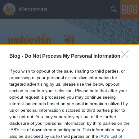
Webisztán
Blog -
Do Not Process My Personal Information
Címkék
»
events
If you wish to opt-out of the sale, sharing to third parties, or
processing of your personal or sensitive information for
iWiW Események, Facebook Places -
targeted advertising by us, please use the below opt-out
section to confirm your selection. Please note that after your
új területeken támad a két
opt-out request is processed you may continue seeing
konkurens
interest-based ads based on personal information utilized by
us or personal information disclosed to third parties prior to
hírbehozó
•
2010. augusztus 17.
1
your opt-out. You may separately opt-out of the further
disclosure of your personal information by third parties on the
Ma kiélesedett a korábban már beharangozott új
IAB’s list of downstream participants. This information may
also be disclosed by us to third parties on the
IAB’s List of
fícsöre az iWiW-nek, az Események. A funkció