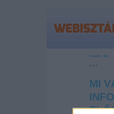
Címkék
»
flex
MI V
INF
ELŐ