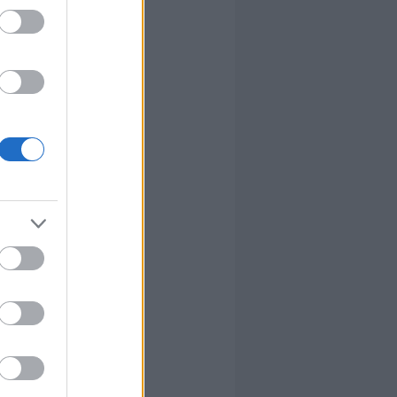
et
rtnercég
ámutatott egy
Egy flash