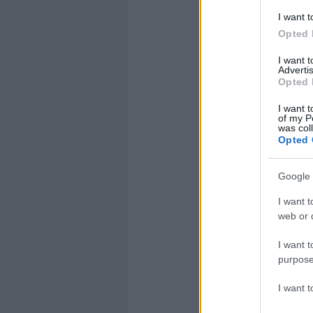
I want t
Opted 
I want 
Advertis
FLEX
Opted 
I want t
REN
of my P
was col
Opted 
Google 
I want t
web or d
I want t
purpose
I want 
Olvasom tov