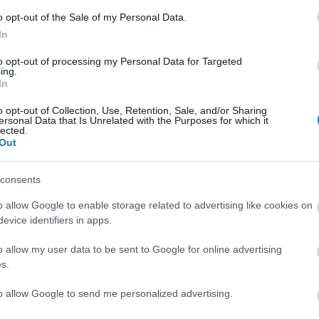
o opt-out of the Sale of my Personal Data.
In
to opt-out of processing my Personal Data for Targeted
ing.
: A FLASH ÚJ
In
o opt-out of Collection, Use, Retention, Sale, and/or Sharing
ESZÁNSZA?
ersonal Data that Is Unrelated with the Purposes for which it
lected.
Out
Valamikor a kilencvenes évek végén leginkább egy ném
consents
partnercég ügyfeleinek készítettünk weboldalakat. A pa
o allow Google to enable storage related to advertising like cookies on
evice identifiers in apps.
vezetője egyik alkalommal nálunk járt, és teátrálisan r
weboldalra: Bemutatom az internet jövőjét! - mondta. 
o allow my user data to be sent to Google for online advertising
oldal volt, kínosan lassú,…
s.
to allow Google to send me personalized advertising.
ább »