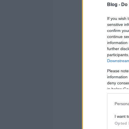
Blog -
Do 
If you wish 
sensitive in
confirm you
continue se
information 
further disc
participants
Downstream 
Olvasom tov
Please note
Ha tetszett ez
information 
deny consent
Címkék:
googl
in below Go
Persona
45
komment
I want t
Opted 