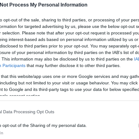
Not Process My Personal Information
Az évforduló minden IT lapban az elkövetkező évre vo
to opt-out of the sale, sharing to third parties, or processing of your per
előrejelzésekről szól. Most én is kipróbálom, milyen ki
formation for targeted advertising by us, please use the below opt-out s
r selection. Please note that after your opt-out request is processed y
módban írni a jövőről. Csak az engem leginkább érdek
eing interest-based ads based on personal information utilized by us or
területekről írok, abból is kihagytam a Webisztánon tel
disclosed to third parties prior to your opt-out. You may separately opt-
losure of your personal information by third parties on the IAB’s list of
offtopik témákat (pl. self…
. This information may also be disclosed by us to third parties on the
IA
Participants
that may further disclose it to other third parties.
ább »
 that this website/app uses one or more Google services and may gath
 a post, oszd meg Facebookon
Twitteren
vagy Google+-on!
including but not limited to your visit or usage behaviour. You may click 
 to Google and its third-party tags to use your data for below specifi
e
iwiw
üzlet
filozomatika
flex
chrome
ogle consent section.
l Data Processing Opt Outs
2009.01.06. 08:59. ír
o opt-out of the Sharing of my personal data.
In