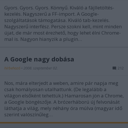
Gyors. Gyors. Gyors. Könnyű. Kiváló a fájlletöltés-
kezelés. Nagyszerű a FF-import. A Google-
szolgáltatások támogatása. Kiváló tab-kezelés.
Nagyszerű interfész. Persze szokni kell, mint minden
újat, de már most érezhető, hogy lehet élni Chrome-
mal is. Nagyon hianyzik a plugin…
A Google nagy dobása
hírbehozó
•
2008. szeptember 02.
212
Nos, mára elterjedt a weben, amire pár napja meg
csak homályosan utalhattunk. (De legalább a
világon elsőként tehettük.) Hamarosan jön a Chrome,
a Google böngészője. A brózerháború új felvonását
láthatja a világ, mely néhány óra múlva (magyar idő
szerint valószínűleg…