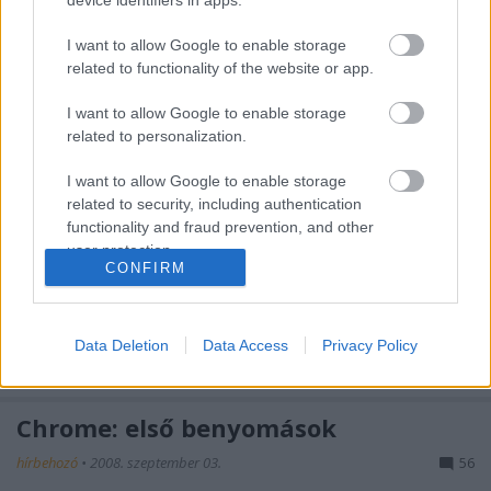
nap használat után merészség lenne a Chrome-ról
nagy igazságokat kinyilatkoztatni, így jelen
I want to allow Google to enable storage
értékelésem nem több, mint egy szubjektív
related to functionality of the website or app.
gyorsteszt. Mivel a szoftver vállaltan…
I want to allow Google to enable storage
related to personalization.
Chrome-gyorsteszt, 1. rész
I want to allow Google to enable storage
vendégblogger
•
2008. szeptember 05.
45
related to security, including authentication
functionality and fraud prevention, and other
Megkértem a Chrome-konteszt két nyertesét, hogy
user protection.
foglalják össze első benyomásaikat a Google
CONFIRM
böngészőjéről. Elsőként Pozsi tapasztalatait
kopipésztelem ide. tetszik: az omnibox elsőre
ügyesebb mint az awesomebar maximalizáláskor
Data Deletion
Data Access
Privacy Policy
még kevesebb chrome oldalon kereséskor…
Chrome: első benyomások
hírbehozó
•
2008. szeptember 03.
56