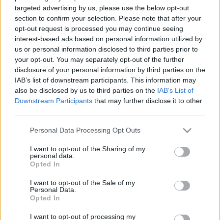
targeted advertising by us, please use the below opt-out
section to confirm your selection. Please note that after your
20:59 Na, én eddig bírtam az élő közvetítést.
opt-out request is processed you may continue seeing
Hamarosan jön az összefoglaló cikk.20:49 Íme a
interest-based ads based on personal information utilized by
tesztgép... Itt lehet jelentkezni (amerikai lakcímmel).
us or personal information disclosed to third parties prior to
20:45 2011 közepén jönnek majd az Acertől meg a
your opt-out. You may separately opt-out of the further
Samsungtól a Chrome OS notebookok. 20:30 És most
disclosure of your personal information by third parties on the
megkapja a Windows a…
IAB’s list of downstream participants. This information may
also be disclosed by us to third parties on the
IAB’s List of
Downstream Participants
that may further disclose it to other
third parties.
Please note that this website/app uses one or more Google
Personal Data Processing Opt Outs
services and may gather and store information including but
not limited to your visit or usage behaviour. You may click to
I want to opt-out of the Sharing of my
personal data.
grant or deny consent to Google and its third-party tags to
Opted In
use your data for below specified purposes in below Google
consent section.
I want to opt-out of the Sale of my
Personal Data.
Opted In
I want to opt-out of processing my