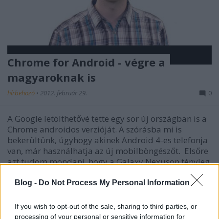
Chrome for Android - végre a
magyaroknak is
hírbehozó
•
2012. február 29.
0
A Google letölthetővé tette egy sor új országban is a
Chrome androidos verzióját. A szórásba mi is
bekerültünk, úgyhogy akinek Android 4-es telefonja
van, már használhatja az új mobilböngészőt. Elsőre
azt tudom mondani, hogy a Galaxy Nexuson tényleg
nagyon akadásmentesen…
Blog -
Do Not Process My Personal Information
Google Chrome bejelentés, élőben
If you wish to opt-out of the sale, sharing to third parties, or
hírbehozó
•
2010. december 07.
21
processing of your personal or sensitive information for