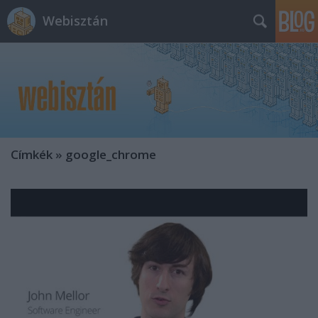
Webisztán
Címkék
»
google_chrome