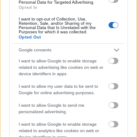
Personal Data for Targeted Advertising.
Opted In
Mai várható bejelentés: Chrome OS
I want to opt-out of Collection, Use,
Retention, Sale, and/or Sharing of my
és Chrome Web App Store
Personal Data that Is Unrelated with the
Purposes for which it was collected.
Opted Out
hírbehozó
•
2010. december 07.
3
Google consents
A Google magyar idő szerint 19:30-kor tart egy
online is követhető sajtótájákoztatót. A várakozások
I want to allow Google to enable storage
szerint a San Franciscó-i eseményen bejelentik végre
related to advertising like cookies on web or
a Google saját netbookját, melyen a Google saját
device identifiers in apps.
fejlesztésű operációs rendszere, a Chrome OS fog
I want to allow my user data to be sent to
futni. Ha így lesz, épp egy…
Google for online advertising purposes.
Chrome-gyorsteszt, 2. rész
I want to allow Google to send me
personalized advertising.
vendégblogger
•
2008. szeptember 07.
87
I want to allow Google to enable storage
Múltkor Pozsi, most pedig Dark Future írta meg első
related to analytics like cookies on web or
tapasztalatait a Google böngészőjéről... Két-három
device identifiers in apps.